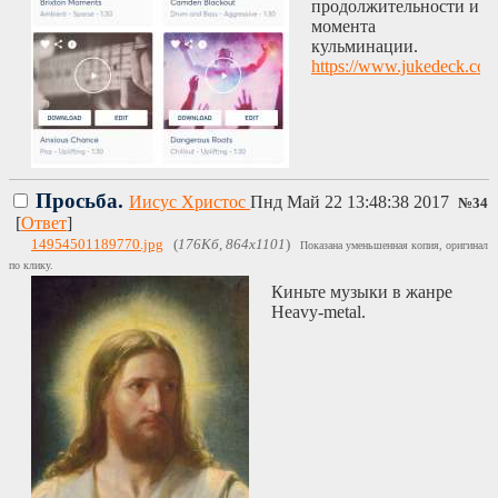
продолжительности и
момента
кульминации.
https://www.jukedeck.co
Просьба.
Иисус Христос
Пнд Май 22 13:48:38 2017
№
34
[
Ответ
]
14954501189770.jpg
(
176Кб, 864x1101
)
Показана уменьшенная копия, оригинал
по клику.
Киньте музыки в жанре
Heavy-metal.