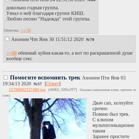
№
68
довольно годная группа.
Узнал о ней благодаря группе КИШ.
Люблю песню "Надежда" этой группы.
Ответы:
>>70
Аноним
Чтв Янв 30 11:51:12 2020
№
70
>>68
обнимай хуйня какая-то, а вот по раскрашенной душе
вообще секс
Помогите вспомнить трек
Аноним
Птн Янв 03
19:34:13 2020
[
Ответ
]
№
57
15780692537480.jpg
(
46Кб, 500x397
)
Показана уменьшенная копия, оригинал по
клику.
Двач сап, хелпуйте
срочно
Помню был трек.
С клипом
мультипликационны
таким
Заранее простите