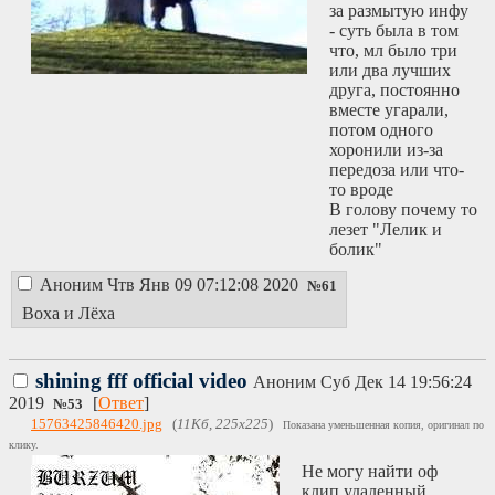
за размытую инфу
- суть была в том
что, мл было три
или два лучших
друга, постоянно
вместе угарали,
потом одного
хоронили из-за
передоза или что-
то вроде
В голову почему то
лезет "Лелик и
болик"
Аноним
Чтв Янв 09 07:12:08 2020
№
61
Воха и Лёха
shining fff official video
Аноним
Суб Дек 14 19:56:24
2019
[
Ответ
]
№
53
15763425846420.jpg
(
11Кб, 225x225
)
Показана уменьшенная копия, оригинал по
клику.
Не могу найти оф
клип удаленный,