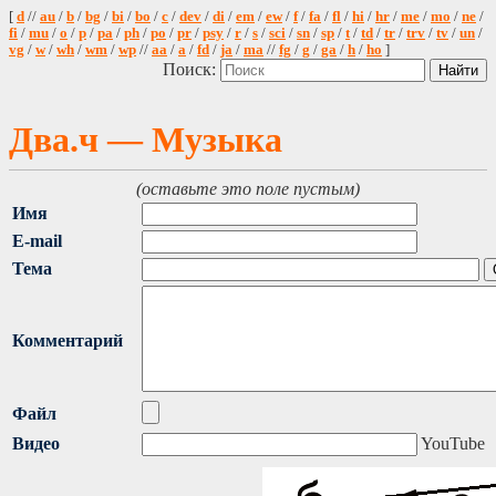
[
d
//
au
/
b
/
bg
/
bi
/
bo
/
c
/
dev
/
di
/
em
/
ew
/
f
/
fa
/
fl
/
hi
/
hr
/
me
/
mo
/
ne
/
fi
/
mu
/
o
/
p
/
pa
/
ph
/
po
/
pr
/
psy
/
r
/
s
/
sci
/
sn
/
sp
/
t
/
td
/
tr
/
trv
/
tv
/
un
/
vg
/
w
/
wh
/
wm
/
wp
//
aa
/
a
/
fd
/
ja
/
ma
//
fg
/
g
/
ga
/
h
/
ho
]
Поиск:
Два.ч — Музыка
(оставьте это поле пустым)
Имя
E-mail
Тема
Комментарий
Файл
Видео
YouTube