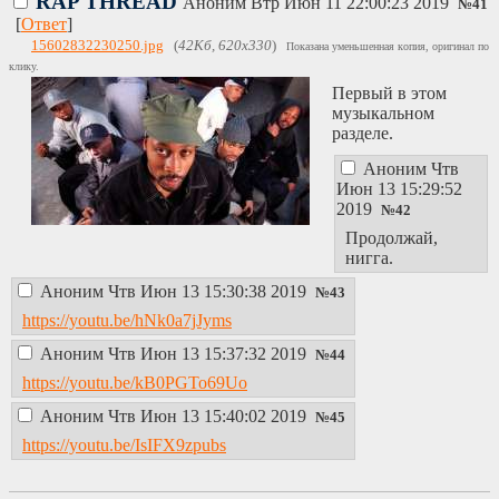
RAP THREAD
Аноним
Втр Июн 11 22:00:23 2019
№
41
[
Ответ
]
15602832230250.jpg
(
42Кб, 620x330
)
Показана уменьшенная копия, оригинал по
клику.
Первый в этом
музыкальном
разделе.
Аноним
Чтв
Июн 13 15:29:52
2019
№
42
Продолжай,
нигга.
Аноним
Чтв Июн 13 15:30:38 2019
№
43
https://youtu.be/hNk0a7jJyms
Аноним
Чтв Июн 13 15:37:32 2019
№
44
https://youtu.be/kB0PGTo69Uo
Аноним
Чтв Июн 13 15:40:02 2019
№
45
https://youtu.be/IsIFX9zpubs