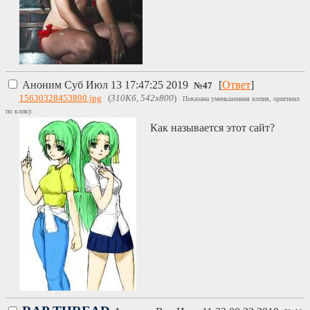
Аноним
Суб Июл 13 17:47:25 2019
[
Ответ
]
№
47
15630328453890.jpg
(
310Кб, 542x800
)
Показана уменьшенная копия, оригинал
по клику.
Как называется этот сайт?