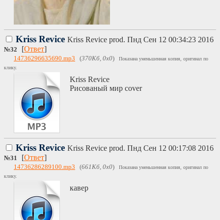
Kriss Revice
Kriss Revice prod.
Пнд Сен 12 00:34:23 2016
[
Ответ
]
№
32
14736296635690.mp3
(
370Кб, 0x0
)
Показана уменьшенная копия, оригинал по
клику.
Kriss Revice
Рисованый мир cover
Kriss Revice
Kriss Revice prod.
Пнд Сен 12 00:17:08 2016
[
Ответ
]
№
31
14736286289100.mp3
(
661Кб, 0x0
)
Показана уменьшенная копия, оригинал по
клику.
кавер