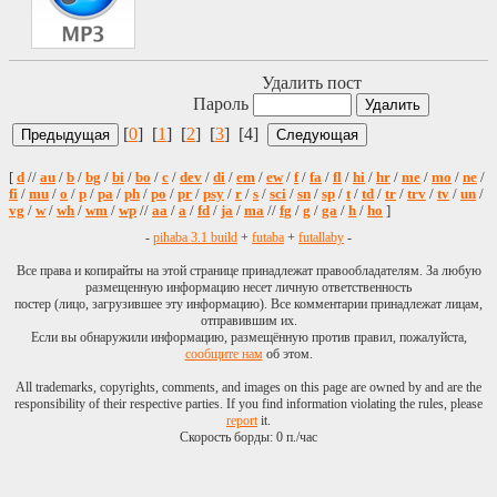
Удалить пост
Пароль
[
0
] [
1
] [
2
] [
3
] [4]
[
d
//
au
/
b
/
bg
/
bi
/
bo
/
c
/
dev
/
di
/
em
/
ew
/
f
/
fa
/
fl
/
hi
/
hr
/
me
/
mo
/
ne
/
fi
/
mu
/
o
/
p
/
pa
/
ph
/
po
/
pr
/
psy
/
r
/
s
/
sci
/
sn
/
sp
/
t
/
td
/
tr
/
trv
/
tv
/
un
/
vg
/
w
/
wh
/
wm
/
wp
//
aa
/
a
/
fd
/
ja
/
ma
//
fg
/
g
/
ga
/
h
/
ho
]
-
pihaba 3.1 build
+
futaba
+
futallaby
-
Все права и копирайты на этой странице принадлежат правообладателям. За любую
размещенную информацию несет личную ответственность
постер (лицо, загрузившее эту информацию). Все комментарии принадлежат лицам,
отправившим их.
Если вы обнаружили информацию, размещённую против правил, пожалуйста,
сообщите нам
об этом.
All trademarks, copyrights, comments, and images on this page are owned by and are the
responsibility of their respective parties. If you find information violating the rules, please
report
it.
Скорость борды: 0 п./час