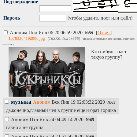
Подтверждение
Пароль
(чтобы удалить пост или файл)
Аноним
Пнд Янв 06 20:06:59 2020
[
Ответ
]
№
59
15783304192990.jpg
(
163Кб, 1024x666
)
Показана уменьшенная копия, оригинал
по клику.
Кто нибудь знает
такую группу?
музыка
Аноним
Вск Янв 19 02:03:32 2020
№
63
да,конечно,главный чел в группе еще и брат горшка
Аноним
Птн Янв 24 04:49:14 2020
№
65
гавно а не группа
Аноним
Птн Янв 24 22:51:50 2020