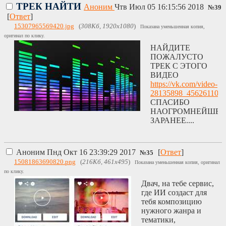
ТРЕК НАЙТИ
Аноним
Чтв Июл 05 16:15:56 2018
№
39
[
Ответ
]
15307965569420.jpg
(
308Кб, 1920x1080
)
Показана уменьшенная копия,
оригинал по клику.
НАЙДИТЕ
ПОЖАЛУСТО
ТРЕК С ЭТОГО
ВИДЕО
https://vk.com/video-
28135898_456261104
СПАСИБО
НАОГРОМНЕЙШЕЕ
ЗАРАНЕЕ....
Аноним
Пнд Окт 16 23:39:29 2017
[
Ответ
]
№
35
15081863690820.png
(
216Кб, 461x495
)
Показана уменьшенная копия, оригинал
по клику.
Двач, на тебе сервис,
где ИИ создаст для
тебя композицию
нужного жанра и
тематики,