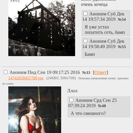
очень хочеца
Аноним
Суб Дек
14 19:57:34 2019
№
54
Я уже устал
лопатить сеть, бамп
Аноним
Суб Дек
14 19:58:49 2019
№
55
Бамп
Аноним
Пнд Сен 19 09:17:25 2016
[
Ответ
]
№
33
14742658457780.jpg
(
246Кб, 500x700
)
Показана уменьшенная копия, оригинал
по клику.
Ллол
Аноним
Срд Сен 25
07:39:24 2019
№
48
А что смешного?