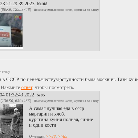
23 21:29:39 2023
№
108
(
80Кб, 1255x748
)
Показана уменьшенная копия, оригинал по клику.
о клику.
 в СССР по цене/качеству/доступности была москвич. Тазы хуйн
. Нажмите
ответ
, чтобы посмотреть.
04 01:32:43 2022
№
85
(
136Кб, 650x433
)
Показана уменьшенная копия, оригинал по клику.
А самая лучшая еда в ссср
маргарин и хлеб.
курятина хуйня полная, синие
и одни кости.
Ответы:
>>88
,
>>89