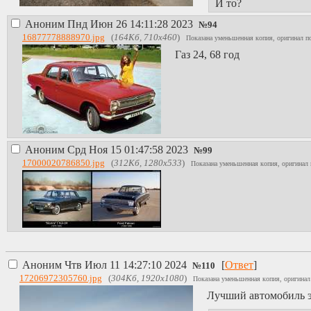
И то?
Аноним
Пнд Июн 26 14:11:28 2023
№
94
16877778888970.jpg
(
164Кб, 710x460
)
Показана уменьшенная копия, оригинал по
Газ 24, 68 год
Аноним
Срд Ноя 15 01:47:58 2023
№
99
17000020786850.jpg
(
312Кб, 1280x533
)
Показана уменьшенная копия, оригинал 
Аноним
Чтв Июл 11 14:27:10 2024
[
Ответ
]
№
110
17206972305760.jpg
(
304Кб, 1920x1080
)
Показана уменьшенная копия, оригинал
Лучший автомобиль э