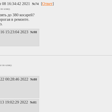
 08 16:34:42 2021
[
Ответ
]
№
74
 по клику.
ять до 380 косарей?
орогая в ремонте.
з.
16 15:23:04 2023
№
98
л по клику.
22 00:28:46 2022
№
80
13 19:02:29 2022
№
81