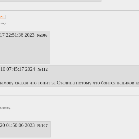
ет
]
лику.
17 22:51:36 2023
№
106
10 07:45:17 2024
№
112
амову сказал что топит за Сталина потому что боится нациков к
о клику.
20 01:50:06 2023
№
107