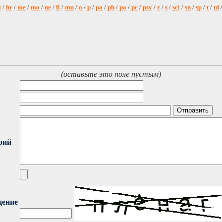
i
/
hr
/
me
/
mo
/
ne
/
fi
/
mu
/
o
/
p
/
pa
/
ph
/
po
/
pr
/
psy
/
r
/
s
/
sci
/
sn
/
sp
/
t
/
td
(оставьте это поле пустым)
рий
дение