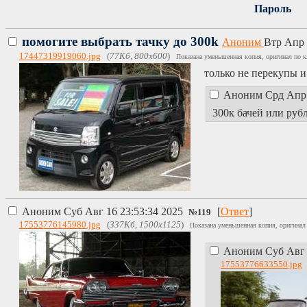
Пароль
помогите выбрать тачку до 300k
Аноним
Втр Апр 
17447319919060.jpg
(
77Кб, 800x600
)
Показана уменьшенная копия, оригинал по к
только не перекупы и
Аноним
Срд Апр 
300к бачей или руб
Аноним
Суб Авг 16 23:53:34 2025
[
Ответ
]
№
119
17553776145980.jpg
(
337Кб, 1500x1125
)
Показана уменьшенная копия, оригинал 
Аноним
Суб Авг 
17553776633550.jpg