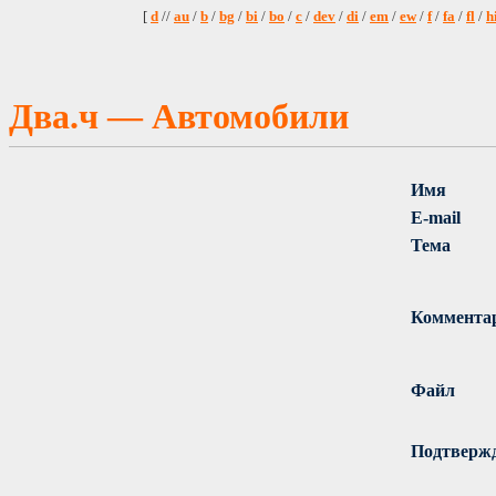
[
d
//
au
/
b
/
bg
/
bi
/
bo
/
c
/
dev
/
di
/
em
/
ew
/
f
/
fa
/
fl
/
h
Два.ч — Автомобили
Имя
E-mail
Тема
Коммента
Файл
Подтверж