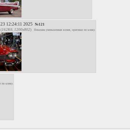
23 12:24:11 2025
№
121
(
162Кб, 1200x802
)
Показана уменьшенная копия, оригинал по клику.
 по клику.