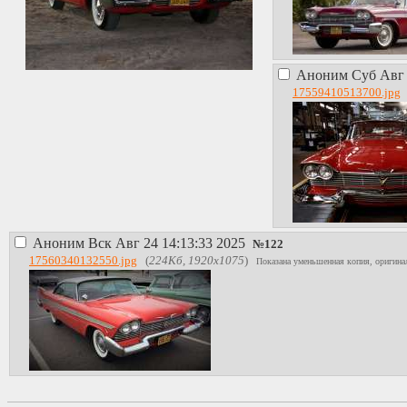
Аноним
Суб Авг 
17559410513700.jpg
Аноним
Вск Авг 24 14:13:33 2025
№
122
17560340132550.jpg
(
224Кб, 1920x1075
)
Показана уменьшенная копия, оригинал