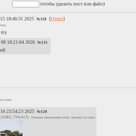
(чтобы удалить пост или файл)
15 18:46:31 2025
[
Ответ
]
№
118
лику.
 б/у
08 18:21:04 2026
№
131
лей
по клику.
16 23:54:23 2025
№
120
(
50Кб, 734x413
)
Показана уменьшенная копия, оригинал по клику.