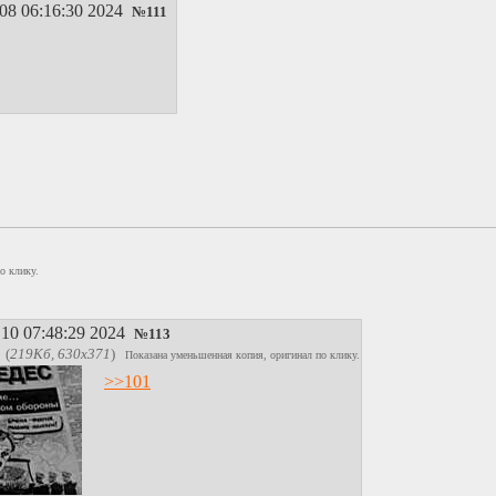
08 06:16:30 2024
№
111
о клику.
10 07:48:29 2024
№
113
(
219Кб, 630x371
)
Показана уменьшенная копия, оригинал по клику.
>>101