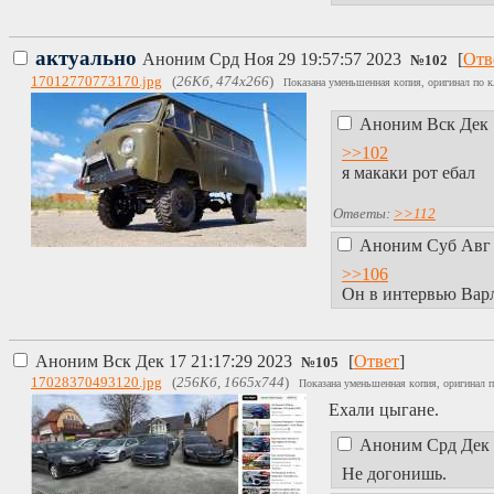
актуально
Аноним
Срд Ноя 29 19:57:57 2023
[
Отв
№
102
17012770773170.jpg
(
26Кб, 474x266
)
Показана уменьшенная копия, оригинал по к
Аноним
Вск Дек 
>>102
я макаки рот ебал
Ответы:
>>112
Аноним
Суб Авг 
>>106
Он в интервью Варл
Аноним
Вск Дек 17 21:17:29 2023
[
Ответ
]
№
105
17028370493120.jpg
(
256Кб, 1665x744
)
Показана уменьшенная копия, оригинал п
Ехали цыгане.
Аноним
Срд Дек 
Не догонишь.