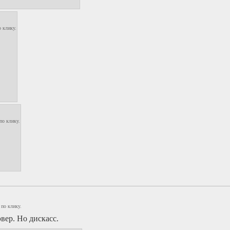
 клику.
по клику.
 по клику.
вер. Но дискасс.