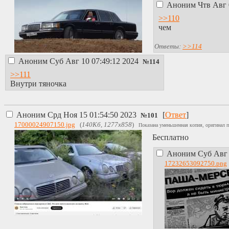
Аноним
Чтв Авг 
>>110
чем
Ответы:
>>114
Аноним
Суб Авг 10 07:49:12 2024
№
114
>>111
Внутри тяночка
Аноним
Срд Ноя 15 01:54:50 2023
[
Ответ
]
№
101
17000024907150.jpg
(
140Кб, 1277x858
)
Показана уменьшенная копия, оригинал п
Бесплатно
Аноним
Суб Авг 
17232653092750.png