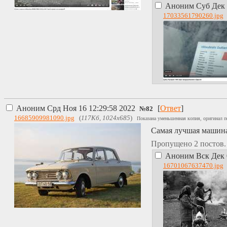
Аноним
Суб Дек 
17033561790260.jpg
Аноним
Срд Ноя 16 12:29:58 2022
[
Ответ
]
№
82
16685909981090.jpg
(
117Кб, 1024x685
)
Показана уменьшенная копия, оригинал п
Самая лучшая машина
Пропущено 2 постов
Аноним
Вск Дек 
16701067637470.jpg