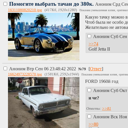
Помогите выбрать тачан до 380к.
Аноним
Срд Сен
16311080820210.jpg
(
417Кб, 1920x1280
)
Показана уменьшенная копия, оригинал
Какую тачку можно вз
Чтоб была не особо д
Желательно не автова
Аноним
Суб Сен 
>>74
Golf Jetta II
Аноним
Втр Сен 06 23:48:42 2022
[
Ответ
]
№
79
16624973228570.jpg
(
1581Кб, 2592x1944
)
Показана уменьшенная копия, оригина
FORD 1960й год
Аноним
Суб Окт 
и че?
Ответы:
>>81
Аноним
Вск Ноя 
>>80