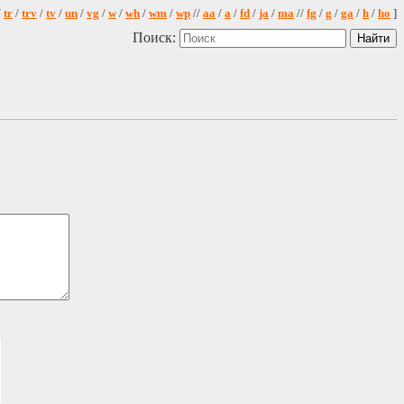
/
tr
/
trv
/
tv
/
un
/
vg
/
w
/
wh
/
wm
/
wp
//
aa
/
a
/
fd
/
ja
/
ma
//
fg
/
g
/
ga
/
h
/
ho
]
Поиск: