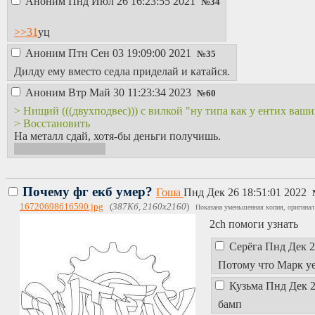
Аноним
Пнд Июл 26 16:23:55 2021
№
34
>>31
уц
Аноним
Птн Сен 03 19:09:00 2021
№
35
Дилду ему вместо седла приделай и катайся.
Аноним
Втр Май 30 11:23:34 2023
№
60
> Нищий (((двухподвес))) с вилкой "ну типа как у ентих ваши
> Восстановить
На металл сдай, хотя-бы деньги получишь.
Оперативно, знаю.
Почему фг екб умер?
Гоша
Пнд Дек 26 18:51:01 2022
16720698616590.jpg
(
387Кб, 2160x2160
)
Показана уменьшенная копия, оригинал
2ch помоги узнать
Серёга
Пнд Дек 2
Потому что Марк уе
Кузьма
Пнд Дек 2
бамп