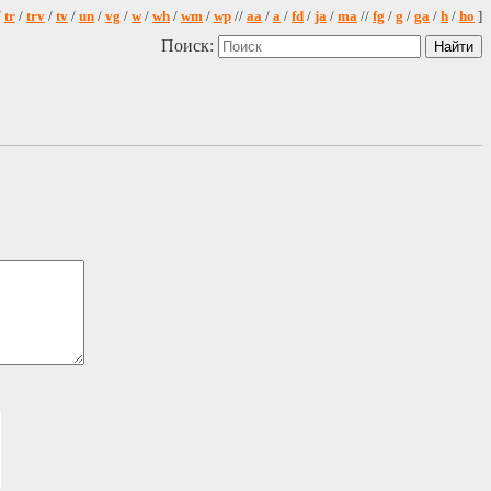
/
tr
/
trv
/
tv
/
un
/
vg
/
w
/
wh
/
wm
/
wp
//
aa
/
a
/
fd
/
ja
/
ma
//
fg
/
g
/
ga
/
h
/
ho
]
Поиск: