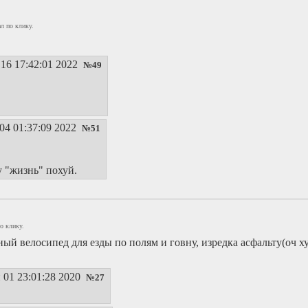
л по клику.
16 17:42:01 2022
№
49
04 01:37:09 2022
№
51
у "жизнь" похуй.
о клику.
ый велосипед для езды по полям и говну, изредка асфальту(оч ху
01 23:01:28 2020
№
27