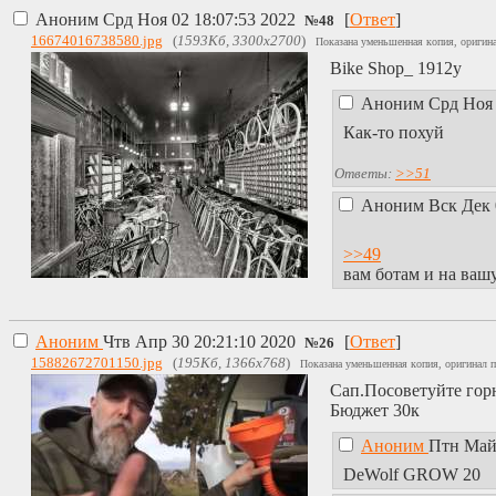
Аноним
Срд Ноя 02 18:07:53 2022
[
Ответ
]
№
48
16674016738580.jpg
(
1593Кб, 3300x2700
)
Показана уменьшенная копия, оригина
Bike Shop_ 1912y
Аноним
Срд Ноя 
Как-то похуй
Ответы:
>>51
Аноним
Вск Дек 
>>49
вам ботам и на ваш
Аноним
Чтв Апр 30 20:21:10 2020
[
Ответ
]
№
26
15882672701150.jpg
(
195Кб, 1366x768
)
Показана уменьшенная копия, оригинал п
Сап.Посоветуйте горн
Бюджет 30к
Аноним
Птн Май 
DeWolf GROW 20