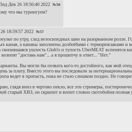
Пнд Дек 26 18:56:40 2022
№
56
отому что мы турингуем?
26 18:59:57 2022
№
57
еулке по утру, след велосипедных шин на разорванном ролле. Го
х канав, а канавы заполнены долбоёбами с терморюкзаками и ког
да скопившаяся ушлость Gloh!o и тупость UberMEAT вспенятся ва
возопят "доставь нам"... а я прошепчу в ответ... "Нет."
 варианты. Вы могли бы позвать кого-то достойного, как мой о
 день за плату. Вместо этого вы последовали за интернациональ
ропа ведет в пропасть, пока не стало слишком поздно. Не говорит
раю, глядя вниз в чертово пекло, все эти стримеры, постироничны
мой старый ХВЗ, он скрипит и вопит словно скотобойня полная 