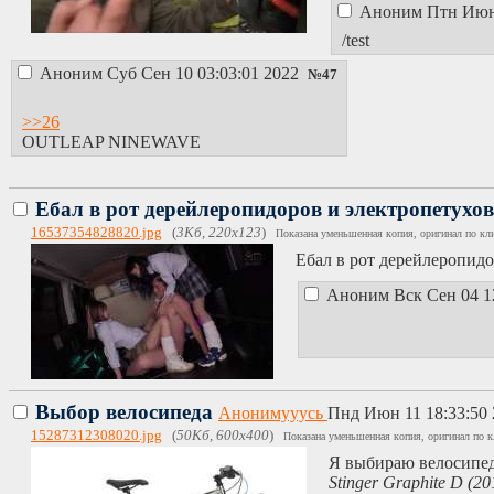
Аноним
Птн Июн
/test
Аноним
Суб Сен 10 03:03:01 2022
№
47
>>26
OUTLEAP NINEWAVE
Ебал в рот дерейлеропидоров и электропетухо
16537354828820.jpg
(
3Кб, 220x123
)
Показана уменьшенная копия, оригинал по кл
Ебал в рот дерейлеропидо
Аноним
Вск Сен 04 1
Выбор велосипеда
Анонимууусь
Пнд Июн 11 18:33:50
15287312308020.jpg
(
50Кб, 600x400
)
Показана уменьшенная копия, оригинал по к
Я выбираю велосипед 
Stinger Graphite D (20