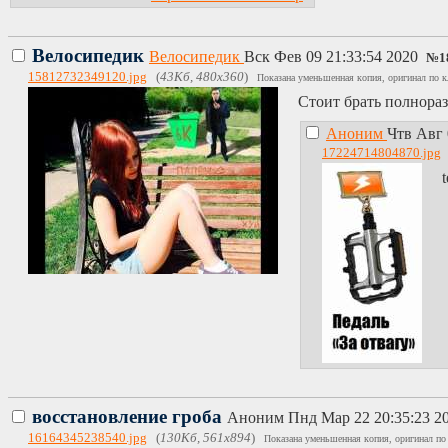
Велосипедик
Велосипедик
Вск Фев 09 21:33:54 2020
№
1
15812732349120.jpg
(
43Кб, 480x360
)
Показана уменьшенная копия, оригинал по к
Стоит брать полнора
Аноним
Чтв Авг 
17224714804870.jpg
t
восстановление гроба
Аноним
Пнд Мар 22 20:35:23 2
16164345238540.jpg
(
130Кб, 561x894
)
Показана уменьшенная копия, оригинал по