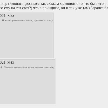
пляр появился, достался так скажем халявно(не то что бы я его в
о ему на тот свет?( что в принципе, он и так уже там) Заранее б
2021
№
32
)
Показана уменьшенная копия, оригинал по клику.
2021
№
33
5
)
Показана уменьшенная копия, оригинал по клику.