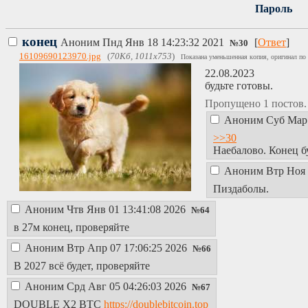
Пароль
конец
Аноним
Пнд Янв 18 14:23:32 2021
[
Ответ
]
№
30
16109690123970.jpg
(
70Кб, 1011x753
)
Показана уменьшенная копия, оригинал по 
22.08.2023
будьте готовы.
Пропущено 1 постов
Аноним
Суб Мар 
>>30
Наебалово. Конец бу
Аноним
Втр Ноя 
Пиздаболы.
Аноним
Чтв Янв 01 13:41:08 2026
№
64
в 27м конец, проверяйте
Аноним
Втр Апр 07 17:06:25 2026
№
66
В 2027 всё будет, проверяйте
Аноним
Срд Авг 05 04:26:03 2026
№
67
DOUBLE X2 BTC
https://doublebitcoin.top