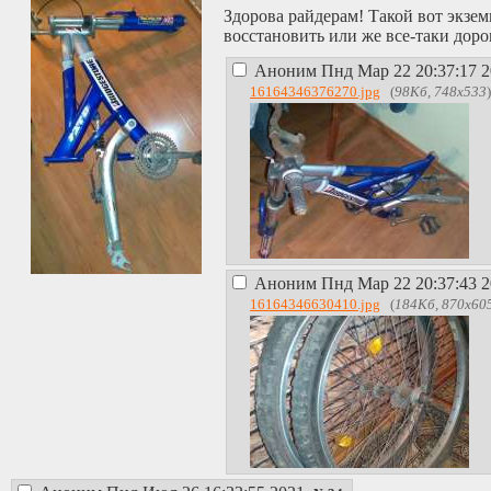
Здорова райдерам! Такой вот экзем
восстановить или же все-таки дорог
Аноним
Пнд Мар 22 20:37:17 
16164346376270.jpg
(
98Кб, 748x533
Аноним
Пнд Мар 22 20:37:43 
16164346630410.jpg
(
184Кб, 870x60