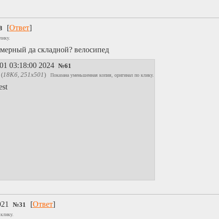
[
Ответ
]
8
лику.
змерный да складной? велосипед
01 03:18:00 2024
№
61
(
18Кб, 251x501
)
Показана уменьшенная копия, оригинал по клику.
est
021
[
Ответ
]
№
31
 клику.