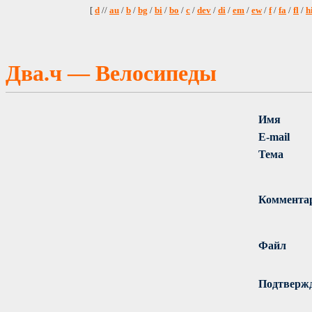
[
d
//
au
/
b
/
bg
/
bi
/
bo
/
c
/
dev
/
di
/
em
/
ew
/
f
/
fa
/
fl
/
h
Два.ч — Велосипеды
Имя
E-mail
Тема
Коммента
Файл
Подтверж