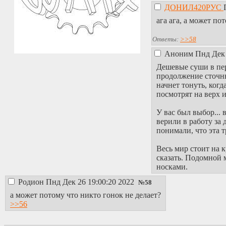
ДОНИЛ420РУС
ага ага, а может п
Ответы:
>>58
Аноним
Пнд Дек 
Дешевые суши в пер
продолжение сточны
начнет тонуть, ког
посмотрят на верх и 
У вас был выбор...
верили в работу за
понимали, что эта т
Весь мир стоит на к
сказать. Подомной 
носками.
Родион
Пнд Дек 26 19:00:20 2022
№
58
а может потому что никто гонок не делает?
>>56