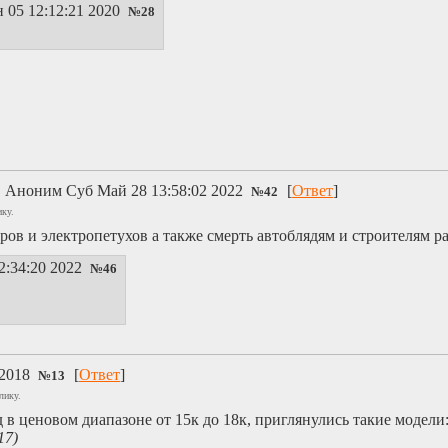
 05 12:12:21 2020
№
28
в
Аноним
Суб Май 28 13:58:02 2022
[
Ответ
]
№
42
ику.
ров и электропетухов а также смерть автоблядям и строителям р
2:34:20 2022
№
46
 2018
[
Ответ
]
№
13
лику.
в ценовом диапазоне от 15к до 18к, приглянулись такие модели
17)