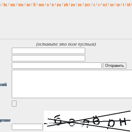
i
/
hr
/
me
/
mo
/
ne
/
fi
/
mu
/
o
/
p
/
pa
/
ph
/
po
/
pr
/
psy
/
r
/
s
/
sci
/
sn
/
sp
/
t
/
td
(оставьте это поле пустым)
рий
дение