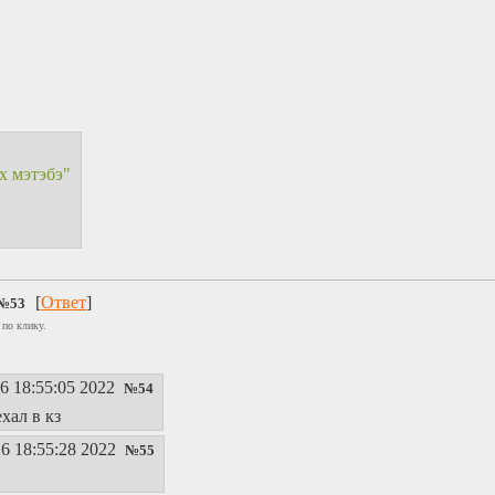
х мэтэбэ"
[
Ответ
]
№
53
 по клику.
6 18:55:05 2022
№
54
хал в кз
6 18:55:28 2022
№
55