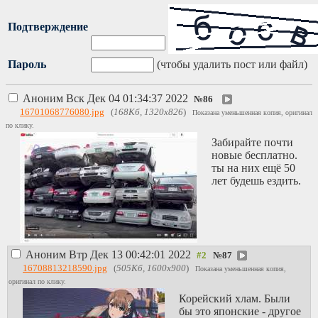
Подтверждение
Пароль
(чтобы удалить пост или файл)
Аноним
Вск Дек 04 01:34:37 2022
№
86
16701068776080.jpg
(
168Кб, 1320x826
)
Показана уменьшенная копия, оригинал
по клику.
Забирайте почти
новые бесплатно.
ты на них ещё 50
лет будешь ездить.
Аноним
Втр Дек 13 00:42:01 2022
№
87
16708813218590.jpg
(
505Кб, 1600x900
)
Показана уменьшенная копия,
оригинал по клику.
Корейский хлам. Были
бы это японские - другое