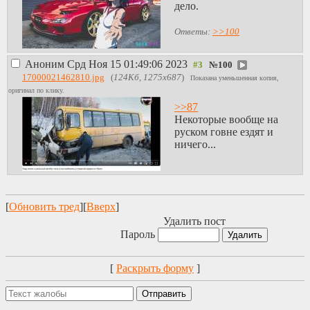
дело.
Ответы:
>>100
Аноним
Срд Ноя 15 01:49:06 2023
№
100
17000021462810.jpg
(
124Кб, 1275x687
)
Показана уменьшенная копия,
оригинал по клику.
>>87
Некоторые вообще на
руском говне ездят и
ничего...
[
Обновить тред
][
Вверх
]
Удалить пост
Пароль
[
Раскрыть форму
]