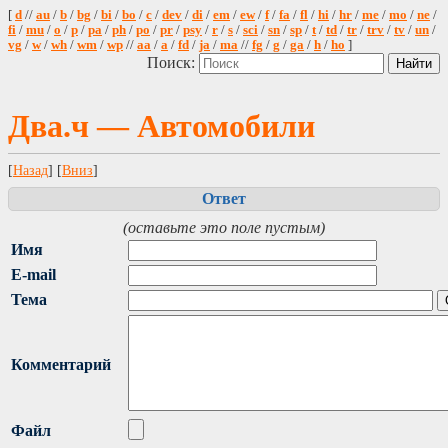
[
d
//
au
/
b
/
bg
/
bi
/
bo
/
c
/
dev
/
di
/
em
/
ew
/
f
/
fa
/
fl
/
hi
/
hr
/
me
/
mo
/
ne
/
fi
/
mu
/
o
/
p
/
pa
/
ph
/
po
/
pr
/
psy
/
r
/
s
/
sci
/
sn
/
sp
/
t
/
td
/
tr
/
trv
/
tv
/
un
/
vg
/
w
/
wh
/
wm
/
wp
//
aa
/
a
/
fd
/
ja
/
ma
//
fg
/
g
/
ga
/
h
/
ho
]
Поиск:
Два.ч — Автомобили
[
Назад
] [
Вниз
]
Ответ
(оставьте это поле пустым)
Имя
E-mail
Тема
Комментарий
Файл