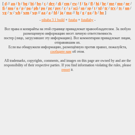
[
d
//
au
/
b
/
bg
/
bi
/
bo
/
c
/
dev
/
di
/
em
/
ew
/
f
/
fa
/
fl
/
hi
/
hr
/
me
/
mo
/
ne
/
fi
/
mu
/
o
/
p
/
pa
/
ph
/
po
/
pr
/
psy
/
r
/
s
/
sci
/
sn
/
sp
/
t
/
td
/
tr
/
trv
/
tv
/
un
/
vg
/
w
/
wh
/
wm
/
wp
//
aa
/
a
/
fd
/
ja
/
ma
//
fg
/
g
/
ga
/
h
/
ho
]
-
pihaba 3.1 build
+
futaba
+
futallaby
-
Все права и копирайты на этой странице принадлежат правообладателям. За любую
размещенную информацию несет личную ответственность
постер (лицо, загрузившее эту информацию). Все комментарии принадлежат лицам,
отправившим их.
Если вы обнаружили информацию, размещённую против правил, пожалуйста,
сообщите нам
об этом.
All trademarks, copyrights, comments, and images on this page are owned by and are the
responsibility of their respective parties. If you find information violating the rules, please
report
it.