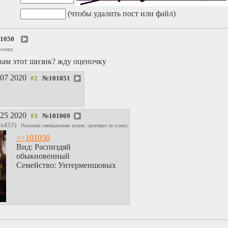
(чтобы удалить пост или файл)
1050
 клику.
вам этот шизик? жду оценочку
:07 2020
№
101051
:25 2020
№
101069
0x453
)
Показана уменьшенная копия, оригинал по клику.
>>101050
Вид: Распиздяй
обыкновенный
Семейство: Унтерменшовых