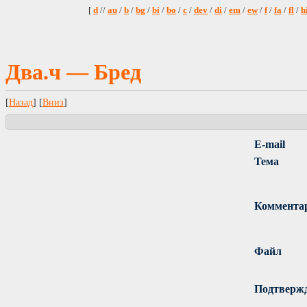
[
d
//
au
/
b
/
bg
/
bi
/
bo
/
c
/
dev
/
di
/
em
/
ew
/
f
/
fa
/
fl
/
h
Два.ч — Бред
[
Назад
] [
Вниз
]
E-mail
Тема
Коммента
Файл
Подтверж