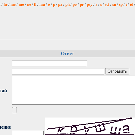
i
/
hr
/
me
/
mo
/
ne
/
fi
/
mu
/
o
/
p
/
pa
/
ph
/
po
/
pr
/
psy
/
r
/
s
/
sci
/
sn
/
sp
/
t
/
td
Ответ
рий
дение