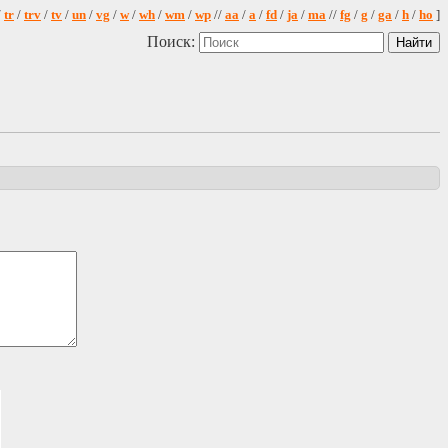
/
tr
/
trv
/
tv
/
un
/
vg
/
w
/
wh
/
wm
/
wp
//
aa
/
a
/
fd
/
ja
/
ma
//
fg
/
g
/
ga
/
h
/
ho
]
Поиск: