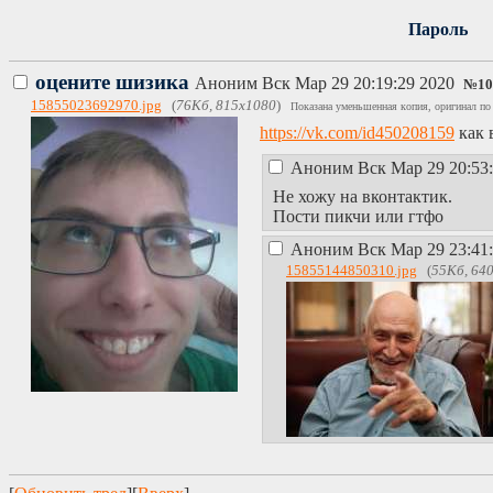
Пароль
оцените шизика
Аноним
Вск Мар 29 20:19:29 2020
№
10
15855023692970.jpg
(
76Кб, 815x1080
)
Показана уменьшенная копия, оригинал по
https://vk.com/id450208159
как 
Аноним
Вск Мар 29 20:53
Не хожу на вконтактик.
Пости пикчи или гтфо
Аноним
Вск Мар 29 23:41
15855144850310.jpg
(
55Кб, 64