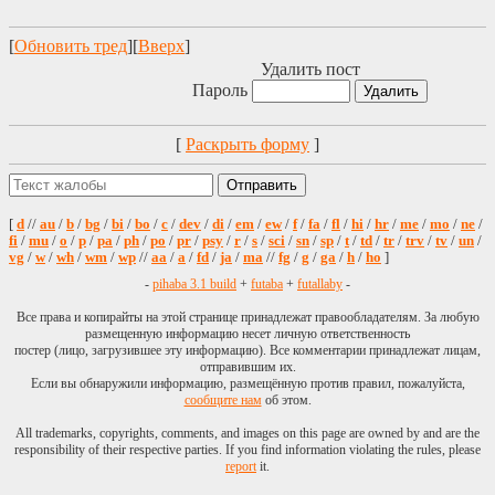
[
Обновить тред
][
Вверх
]
Удалить пост
Пароль
[
Раскрыть форму
]
[
d
//
au
/
b
/
bg
/
bi
/
bo
/
c
/
dev
/
di
/
em
/
ew
/
f
/
fa
/
fl
/
hi
/
hr
/
me
/
mo
/
ne
/
fi
/
mu
/
o
/
p
/
pa
/
ph
/
po
/
pr
/
psy
/
r
/
s
/
sci
/
sn
/
sp
/
t
/
td
/
tr
/
trv
/
tv
/
un
/
vg
/
w
/
wh
/
wm
/
wp
//
aa
/
a
/
fd
/
ja
/
ma
//
fg
/
g
/
ga
/
h
/
ho
]
-
pihaba 3.1 build
+
futaba
+
futallaby
-
Все права и копирайты на этой странице принадлежат правообладателям. За любую
размещенную информацию несет личную ответственность
постер (лицо, загрузившее эту информацию). Все комментарии принадлежат лицам,
отправившим их.
Если вы обнаружили информацию, размещённую против правил, пожалуйста,
сообщите нам
об этом.
All trademarks, copyrights, comments, and images on this page are owned by and are the
responsibility of their respective parties. If you find information violating the rules, please
report
it.