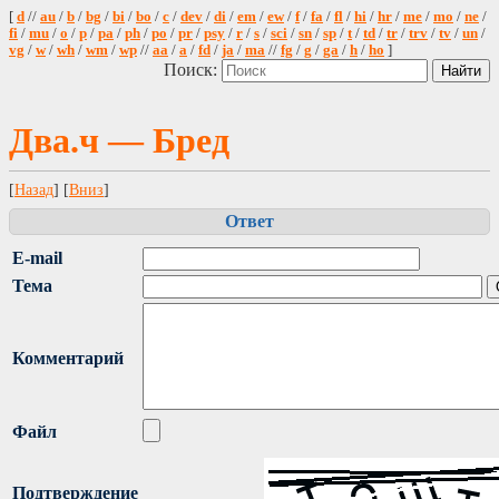
[
d
//
au
/
b
/
bg
/
bi
/
bo
/
c
/
dev
/
di
/
em
/
ew
/
f
/
fa
/
fl
/
hi
/
hr
/
me
/
mo
/
ne
/
fi
/
mu
/
o
/
p
/
pa
/
ph
/
po
/
pr
/
psy
/
r
/
s
/
sci
/
sn
/
sp
/
t
/
td
/
tr
/
trv
/
tv
/
un
/
vg
/
w
/
wh
/
wm
/
wp
//
aa
/
a
/
fd
/
ja
/
ma
//
fg
/
g
/
ga
/
h
/
ho
]
Поиск:
Два.ч — Бред
[
Назад
] [
Вниз
]
Ответ
E-mail
Тема
Комментарий
Файл
Подтверждение