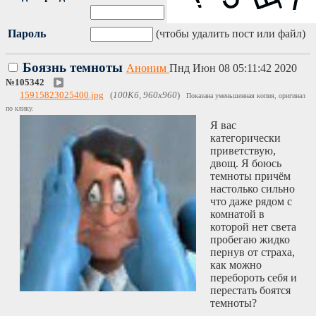
Пароль
(чтобы удалить пост или файл)
Боязнь темноты
Аноним
Пнд Июн 08 05:11:42 2020
№
105342
15915823025400.jpg
(
100Кб, 960x960
)
Показана уменьшенная копия, оригинал
по клику.
Я вас
категорически
приветствую,
двощ. Я боюсь
темноты причём
настолько сильно
что даже рядом с
комнатой в
которой нет света
пробегаю жидко
пернув от страха,
как можно
перебороть себя и
перестать боятся
темноты?