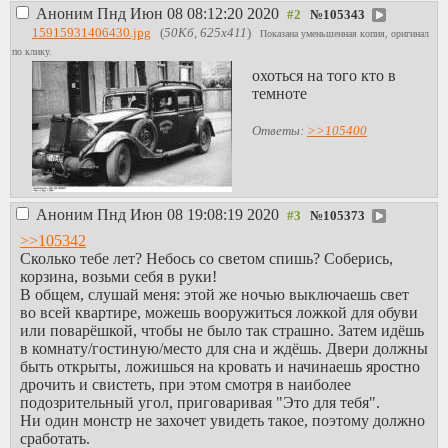
Аноним
Пнд Июн 08 08:12:20 2020
№
105343
15915931406430.jpg
(
50Кб, 625x411
)
Показана уменьшенная копия, оригинал
по клику.
охоться на того кто в
темноте
Ответы:
>>105400
Аноним
Пнд Июн 08 19:08:19 2020
№
105373
>>105342
Сколько тебе лет? Небось со светом спишь? Соберись,
корзина, возьми себя в руки!
В общем, слушай меня: этой же ночью выключаешь свет
во всей квартире, можешь вооружиться ложкой для обуви
или поварёшкой, чтобы не было так страшно. Затем идёшь
в комнату/гостиную/место для сна и ждёшь. Двери должны
быть открыты, ложишься на кровать и начинаешь яростно
дрочить и свистеть, при этом смотря в наиболее
подозрительный угол, приговаривая "Это для тебя".
Ни один монстр не захочет увидеть такое, поэтому должно
сработать.