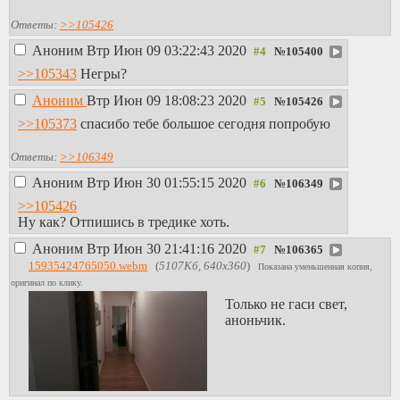
Ответы:
>>105426
Аноним
Втр Июн 09 03:22:43 2020
№
105400
>>105343
Негры?
Аноним
Втр Июн 09 18:08:23 2020
№
105426
>>105373
спасибо тебе большое сегодня попробую
Ответы:
>>106349
Аноним
Втр Июн 30 01:55:15 2020
№
106349
>>105426
Ну как? Отпишись в тредике хоть.
Аноним
Втр Июн 30 21:41:16 2020
№
106365
15935424765050.webm
(
5107Кб, 640x360
)
Показана уменьшенная копия,
оригинал по клику.
Только не гаси свет,
аноньчик.