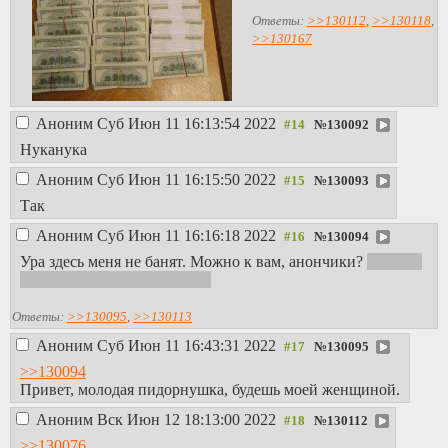
Ответы:
>>130112
,
>>130118
,
>>130167
Аноним
Суб Июн 11 16:13:54 2022
№
130092
Нуканука
Аноним
Суб Июн 11 16:15:50 2022
№
130093
Так
Аноним
Суб Июн 11 16:16:18 2022
№
130094
Ура здесь меня не банят. Можно к вам, анончики?
я сюда с
лахтача, там совсем зверели
Ответы:
>>130095
,
>>130113
Аноним
Суб Июн 11 16:43:31 2022
№
130095
>>130094
Привет, молодая пидорнушка, будешь моей женщиной.
Аноним
Вск Июн 12 18:13:00 2022
№
130112
>>130076