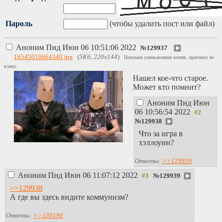
Пароль
(чтобы удалить пост или файл)
Аноним
Пнд Июн 06 10:51:06 2022
№
129937
16545018664340.jpg
(
5Кб, 220x144
)
Показана уменьшенная копия, оригинал по
клику.
Нашел кое-что старое.
Может кто помнит?
Аноним
Пнд Июн
06 10:56:54 2022
№
129938
Что за игра в
хэллоуин?
Ответы:
>>129939
Аноним
Пнд Июн 06 11:07:12 2022
№
129939
>>129938
А где вы здесь видите коммунизм?
Ответы:
>>130190