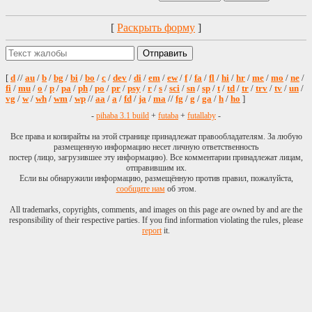
[
Раскрыть форму
]
[
d
//
au
/
b
/
bg
/
bi
/
bo
/
c
/
dev
/
di
/
em
/
ew
/
f
/
fa
/
fl
/
hi
/
hr
/
me
/
mo
/
ne
/
fi
/
mu
/
o
/
p
/
pa
/
ph
/
po
/
pr
/
psy
/
r
/
s
/
sci
/
sn
/
sp
/
t
/
td
/
tr
/
trv
/
tv
/
un
/
vg
/
w
/
wh
/
wm
/
wp
//
aa
/
a
/
fd
/
ja
/
ma
//
fg
/
g
/
ga
/
h
/
ho
]
-
pihaba 3.1 build
+
futaba
+
futallaby
-
Все права и копирайты на этой странице принадлежат правообладателям. За любую
размещенную информацию несет личную ответственность
постер (лицо, загрузившее эту информацию). Все комментарии принадлежат лицам,
отправившим их.
Если вы обнаружили информацию, размещённую против правил, пожалуйста,
сообщите нам
об этом.
All trademarks, copyrights, comments, and images on this page are owned by and are the
responsibility of their respective parties. If you find information violating the rules, please
report
it.