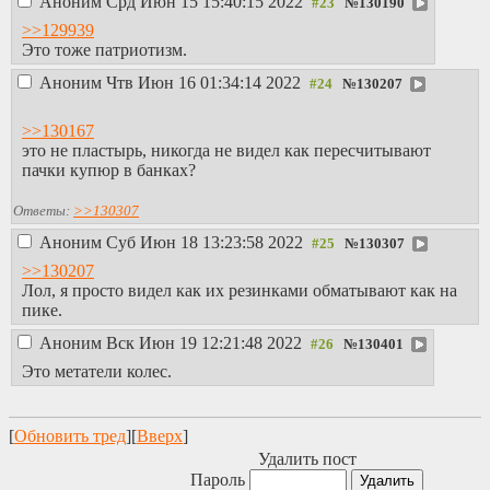
Аноним
Срд Июн 15 15:40:15 2022
№
130190
>>129939
Это тоже патриотизм.
Аноним
Чтв Июн 16 01:34:14 2022
№
130207
>>130167
это не пластырь, никогда не видел как пересчитывают
пачки купюр в банках?
Ответы:
>>130307
Аноним
Суб Июн 18 13:23:58 2022
№
130307
>>130207
Лол, я просто видел как их резинками обматывают как на
пике.
Аноним
Вск Июн 19 12:21:48 2022
№
130401
Это метатели колес.
[
Обновить тред
][
Вверх
]
Удалить пост
Пароль