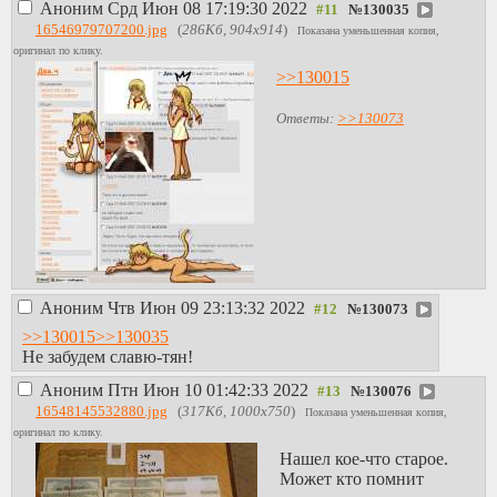
Аноним
Срд Июн 08 17:19:30 2022
№
130035
16546979707200.jpg
(
286Кб, 904x914
)
Показана уменьшенная копия,
оригинал по клику.
>>130015
Ответы:
>>130073
Аноним
Чтв Июн 09 23:13:32 2022
№
130073
>>130015
>>130035
Не забудем славю-тян!
Аноним
Птн Июн 10 01:42:33 2022
№
130076
16548145532880.jpg
(
317Кб, 1000x750
)
Показана уменьшенная копия,
оригинал по клику.
Нашел кое-что старое.
Может кто помнит