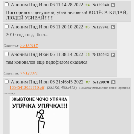
Аноним
Пнд Июн 06 11:14:28 2022
№
129940
Поссорился с девушкой, убей человека! КОЛЁСА КИДАЙ,
ЛЮДЕЙ УБИВАЙ!!!!!!
Аноним
Пнд Июн 06 11:20:10 2022
№
129941
2010 год тогда был...
Ответы:
>>130117
Аноним
Пнд Июн 06 11:38:14 2022
№
129942
там коновалов еще педофилом оказался
Ответы:
>>129971
Аноним
Пнд Июн 06 21:46:45 2022
№
129970
16545412052710.gif
(
285Кб, 498x413
)
Показана уменьшенная копия, оригинал
по клику.