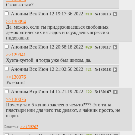
Сколько там?
Аноним
Вск Июн 12 19:17:36 2022
№
130113
>>130094
Да, можно, если ты придерживаешься свободных
демократических взглядов и осуждаешь агрессию
пидорашки
Аноним
Вск Июн 12 20:58:18 2022
№
130117
>>129941
Хуета-хуетой, я тогда уже был шизом, да.
Аноним
Вск Июн 12 21:02:56 2022
№
130118
>>130076
Ух ебать!
Аноним
Втр Июн 14 15:21:19 2022
№
130167
>>130076
Почему там 5 купюр заклеено чем-то???? Это типа
пластыри или для чего так делают, я чайник просто, не
шарю.
Ответы:
>>130207