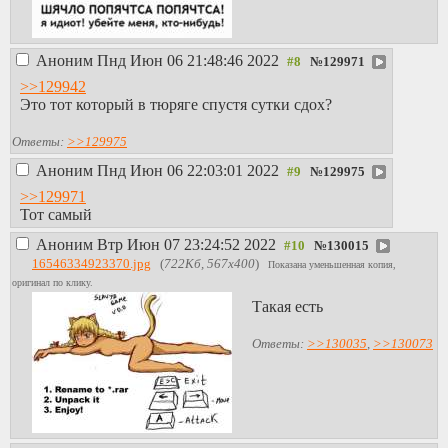
Аноним
Пнд Июн 06 21:48:46 2022
№
129971
>>129942
Это тот который в тюряге спустя сутки сдох?
Ответы:
>>129975
Аноним
Пнд Июн 06 22:03:01 2022
№
129975
>>129971
Тот самый
Аноним
Втр Июн 07 23:24:52 2022
№
130015
16546334923370.jpg
(
722Кб, 567x400
)
Показана уменьшенная копия,
оригинал по клику.
Такая есть
Ответы:
>>130035
,
>>130073