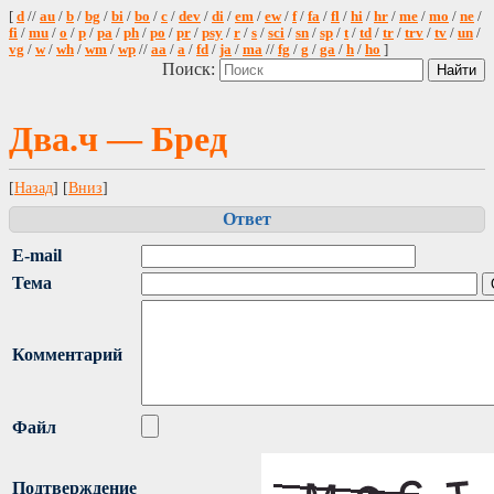
[
d
//
au
/
b
/
bg
/
bi
/
bo
/
c
/
dev
/
di
/
em
/
ew
/
f
/
fa
/
fl
/
hi
/
hr
/
me
/
mo
/
ne
/
fi
/
mu
/
o
/
p
/
pa
/
ph
/
po
/
pr
/
psy
/
r
/
s
/
sci
/
sn
/
sp
/
t
/
td
/
tr
/
trv
/
tv
/
un
/
vg
/
w
/
wh
/
wm
/
wp
//
aa
/
a
/
fd
/
ja
/
ma
//
fg
/
g
/
ga
/
h
/
ho
]
Поиск:
Два.ч — Бред
[
Назад
] [
Вниз
]
Ответ
E-mail
Тема
Комментарий
Файл
Подтверждение