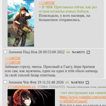
>>140338
> В ЧВК Пригожина сейчас как раз
острая нехватка новых бойцов.
Похолодало, у всех насморк, на
больничное отправились.
Аноним
Пнд Ноя 28 09:53:00 2022
№
140371
>>140338
>>140338
Забиваю стрелу, чмоха. Приезжай в Гаагу, бери братков
или сам, как мужчина, один на один я тебе ебало начищу.
За свой гнилой базар ответишь
Аноним
Чтв Фев 19 11:31:48 2026
№
187833
17714899088480.jpg
(
728Кб, 1515x1515
)
Показана уменьшенная копия, оригинал
>нет инструкции как связат
https://www.youtube.com/wat
v=dXHf5yGuooU
Вот тут у них на канале в к