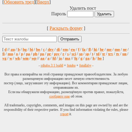
[
Обновить тред
][
Вверх
]
Удалить пост
Пароль
[
Раскрыть форму
]
[
d
//
au
/
b
/
bg
/
bi
/
bo
/
c
/
dev
/
di
/
em
/
ew
/
f
/
fa
/
fl
/
hi
/
hr
/
me
/
mo
/
ne
/
fi
/
mu
/
o
/
p
/
pa
/
ph
/
po
/
pr
/
psy
/
r
/
s
/
sci
/
sn
/
sp
/
t
/
td
/
tr
/
trv
/
tv
/
un
/
vg
/
w
/
wh
/
wm
/
wp
//
aa
/
a
/
fd
/
ja
/
ma
//
fg
/
g
/
ga
/
h
/
ho
]
-
pihaba 3.1 build
+
futaba
+
futallaby
-
Все права и копирайты на этой странице принадлежат правообладателям. За любую
размещенную информацию несет личную ответственность
постер (лицо, загрузившее эту информацию). Все комментарии принадлежат лицам,
отправившим их.
Если вы обнаружили информацию, размещённую против правил, пожалуйста,
сообщите нам
об этом.
All trademarks, copyrights, comments, and images on this page are owned by and are the
responsibility of their respective parties. If you find information violating the rules, please
report
it.