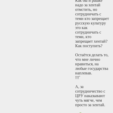
Как бы и рашке
надо за хентай
отмстить, но
сотрудничать с
теми кто запрещает
русскую культуру
это как
сотрудничать с
теми, кто
запрещает хентай?
Как поступить?
Остаётся делать то,
что мне лично
нравиться, на
любые государства
наплевав.
!!!˚
А, за
сотрудничество с
ЦРУ наказывают
чуть мягче, чем
просто за хентай.