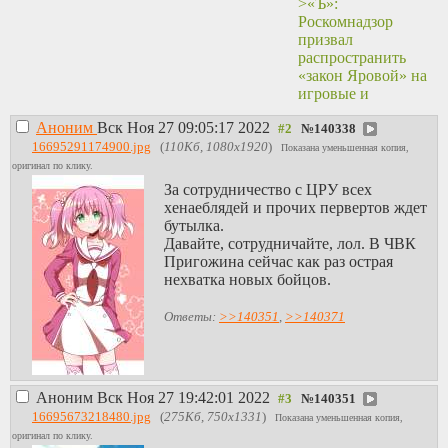
>«Ъ»:
Роскомнадзор
призвал
распространить
«закон Яровой» на
игровые и
стриминговые
Аноним
Вск Ноя 27 09:05:17 2022
сервисы
№
140338
https://m.lenta.ru/news
16695291174900.jpg
(
110Кб, 1080x1920
)
Показана уменьшенная копия,
Это меня склоняет
оригинал по клику.
в сторону
За сотрудничество с ЦРУ всех
сотрудничества с
хенаеблядей и прочих первертов ждет
ЦРУ.
бутылка.
Давайте, сотрудничайте, лол. В ЧВК
Пригожина сейчас как раз острая
нехватка новых бойцов.
Ответы:
>>140351
,
>>140371
Аноним
Вск Ноя 27 19:42:01 2022
№
140351
16695673218480.jpg
(
275Кб, 750x1331
)
Показана уменьшенная копия,
оригинал по клику.