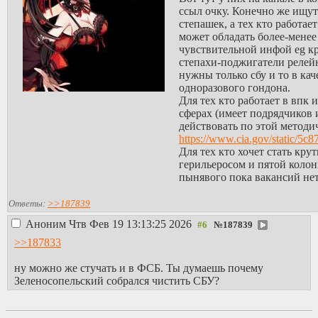
ссыл очку. Конечно же ищу
степашек, а тех кто работает
может обладать более-менее
чувствительной инфой eg к
степахи-поджигатели релей
нужны только сбу и то в кач
одноразового гондона.
Для тех кто работает в впк
сферах (имеет подрядчиков 
действовать по этой методи
https://www.cia.gov/static/5
Для тех кто хочет стать кру
герильеросом и пятой колон
пынявого пока вакансий не
Ответы:
>>187839
Аноним
Чтв Фев 19 13:13:25 2026
№
187839
>>187833
ну можно же стучать и в ФСБ. Ты думаешь почему
Зеленосопельский собрался чистить СБУ?