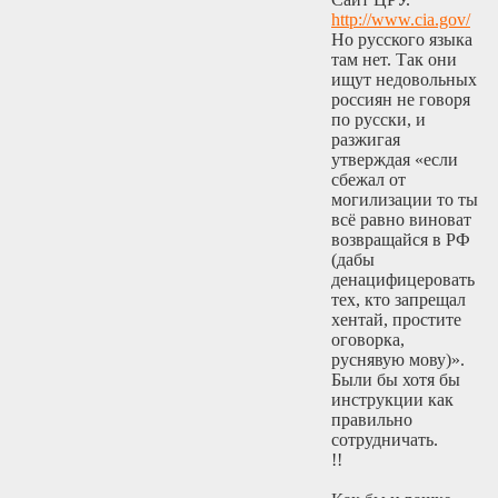
http://www.cia.gov/
Но русского языка
там нет. Так они
ищут недовольных
россиян не говоря
по русски, и
разжигая
утверждая «если
сбежал от
могилизации то ты
всё равно виноват
возвращайся в РФ
(дабы
денацифицеровать
тех, кто запрещал
хентай, простите
оговорка,
руснявую мову)».
Были бы хотя бы
инструкции как
правильно
сотрудничать.
!!