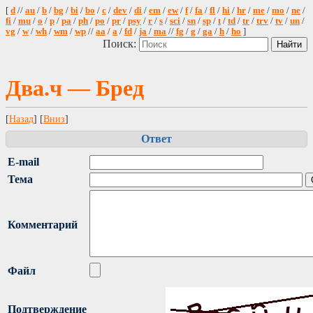
[
d
//
au
/
b
/
bg
/
bi
/
bo
/
c
/
dev
/
di
/
em
/
ew
/
f
/
fa
/
fl
/
hi
/
hr
/
me
/
mo
/
ne
/
fi
/
mu
/
o
/
p
/
pa
/
ph
/
po
/
pr
/
psy
/
r
/
s
/
sci
/
sn
/
sp
/
t
/
td
/
tr
/
trv
/
tv
/
un
/
vg
/
w
/
wh
/
wm
/
wp
//
aa
/
a
/
fd
/
ja
/
ma
//
fg
/
g
/
ga
/
h
/
ho
]
Поиск:
Два.ч — Бред
[
Назад
] [
Вниз
]
Ответ
E-mail
Тема
Комментарий
Файл
Подтверждение