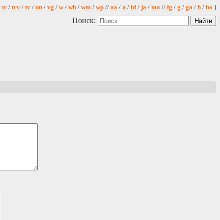
/
tr
/
trv
/
tv
/
un
/
vg
/
w
/
wh
/
wm
/
wp
//
aa
/
a
/
fd
/
ja
/
ma
//
fg
/
g
/
ga
/
h
/
ho
]
Поиск: