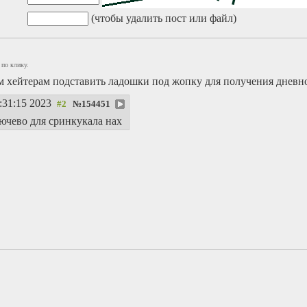
(чтобы удалить пост или файл)
 по клику.
м хейтерам подставить ладошки под жопку для получения дневн
:31:15 2023
№
154451
ючево для сринкукала нах