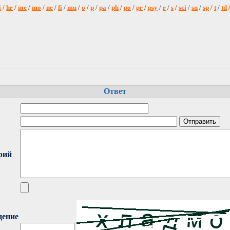
i
/
hr
/
me
/
mo
/
ne
/
fi
/
mu
/
o
/
p
/
pa
/
ph
/
po
/
pr
/
psy
/
r
/
s
/
sci
/
sn
/
sp
/
t
/
td
Ответ
рий
дение