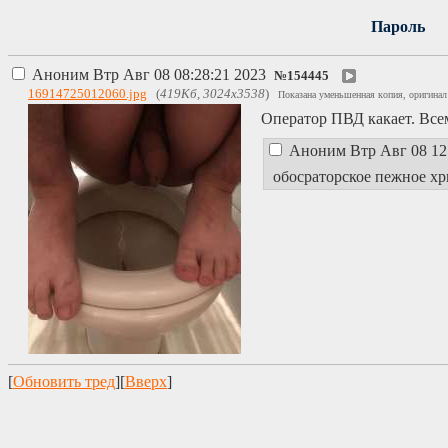
Пароль
Аноним
Втр Авг 08 08:28:21 2023
№
154445
16914725012060.jpg
(
419Кб, 3024x3538
)
Показана уменьшенная копия, оригинал
Оператор ПВД какает. Все
Аноним
Втр Авг 08 12
обосраторское пежное хр
[
Обновить тред
][
Вверх
]