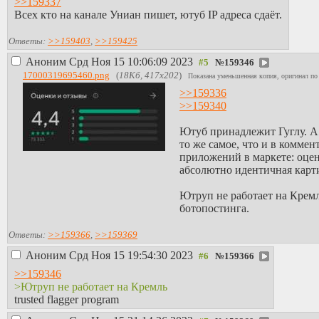
>>159337
Всех кто на канале Униан пишет, ютуб IP адреса сдаёт.
Ответы:
>>159403
,
>>159425
Аноним
Срд Ноя 15 10:06:09 2023
№
159346
17000319695460.png
(
18Кб, 417x202
)
Показана уменьшенная копия, оригинал по
>>159336
>>159340
Ютуб принадлежит Гуглу. А 
то же самое, что и в комме
приложений в маркете: оцен
абсолютно идентичная карти
Ютруп не работает на Кремл
ботопостинга.
Ответы:
>>159366
,
>>159369
Аноним
Срд Ноя 15 19:54:30 2023
№
159366
>>159346
>Ютруп не работает на Кремль
trusted flagger program