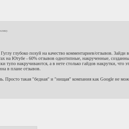
 клику.
Гуглу глубоко похуй на качество комментариев/отзывов. Зайди 
нтах на Ютубе - 60% отзывов однотипные, накрученные, созданны
ки тупо накручиваются, а в нете столько гайдов накрутки, что 
на в плане отзывов.
ь. Просто такая "бедная" и "нищая" компания как Google не мож