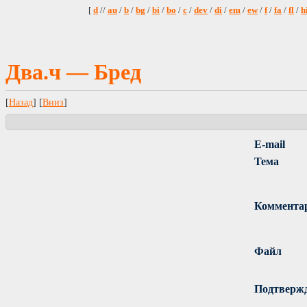
[
d
//
au
/
b
/
bg
/
bi
/
bo
/
c
/
dev
/
di
/
em
/
ew
/
f
/
fa
/
fl
/
h
Два.ч — Бред
[
Назад
] [
Вниз
]
E-mail
Тема
Коммента
Файл
Подтверж