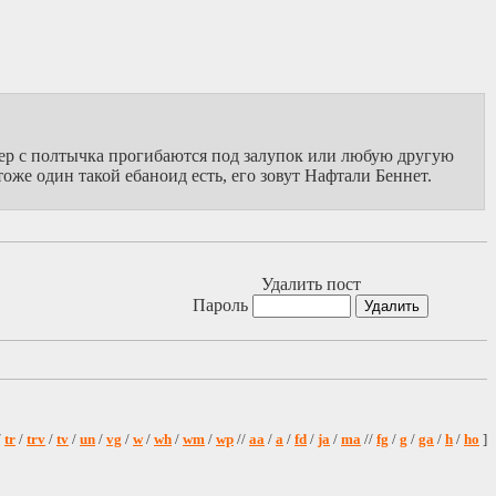
мер с полтычка прогибаются под залупок или любую другую
оже один такой ебаноид есть, его зовут Нафтали Беннет.
Удалить пост
Пароль
/
tr
/
trv
/
tv
/
un
/
vg
/
w
/
wh
/
wm
/
wp
//
aa
/
a
/
fd
/
ja
/
ma
//
fg
/
g
/
ga
/
h
/
ho
]