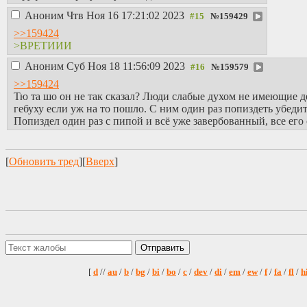
Аноним
Чтв Ноя 16 17:21:02 2023
№
159429
>>159424
>ВРЕТИИИ
Аноним
Суб Ноя 18 11:56:09 2023
№
159579
>>159424
Тю та шо он не так сказал? Люди слабые духом не имеющие 
гебуху если уж на то пошло. С ним один раз попиздеть убедит
Попиздел один раз с пипой и всё уже завербованный, все его
[
Обновить тред
][
Вверх
]
[
d
//
au
/
b
/
bg
/
bi
/
bo
/
c
/
dev
/
di
/
em
/
ew
/
f
/
fa
/
fl
/
h