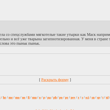
дела со спецслужбами мягкотелые такие утырки как Маск напри
ельно и всё уже тварына загипнотизированная. У меня в стране т
 слова это пыньк пыньк.
[
Раскрыть форму
]
i
/
hr
/
me
/
mo
/
ne
/
fi
/
mu
/
o
/
p
/
pa
/
ph
/
po
/
pr
/
psy
/
r
/
s
/
sci
/
sn
/
sp
/
t
/
td