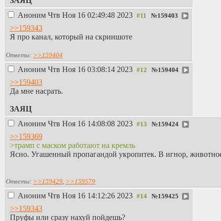
ЗАЯЦ
Аноним
Чтв Ноя 16 02:49:48 2023
№
159403
>>159343
Я про канал, который на скриншоте
Ответы:
>>159404
Аноним
Чтв Ноя 16 03:08:14 2023
№
159404
>>159403
Да мне насрать.
ЗАЯЦ
Аноним
Чтв Ноя 16 14:08:08 2023
№
159424
>>159369
>трамп с маском работают на кремль
Ясно. Угашенный пропагандой укропитек. В игнор, животно
Ответы:
>>159429
,
>>159579
Аноним
Чтв Ноя 16 14:12:26 2023
№
159425
>>159343
Пруфы или сразу нахуй пойдешь?