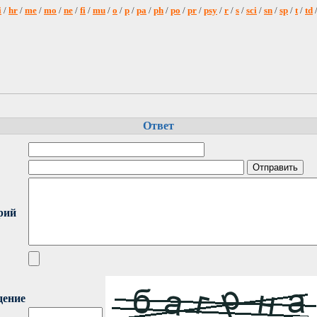
i
/
hr
/
me
/
mo
/
ne
/
fi
/
mu
/
o
/
p
/
pa
/
ph
/
po
/
pr
/
psy
/
r
/
s
/
sci
/
sn
/
sp
/
t
/
td
Ответ
рий
дение