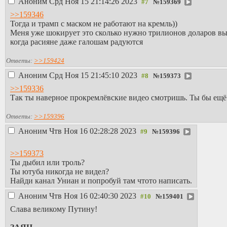
Аноним
Срд Ноя 15 21:14:26 2023
№
159369
>>159346
Тогда и трамп с маском не работают на кремль))
Меня уже шокирует это сколько нужно трилионов доларов вы
когда расияне даже галошам радуются
Ответы:
>>159424
Аноним
Срд Ноя 15 21:45:10 2023
№
159373
>>159336
Так ты наверное прокремлёвские видео смотришь. Ты бы ещё
Ответы:
>>159396
Аноним
Чтв Ноя 16 02:28:28 2023
№
159396
>>159373
Ты дыбил или троль?
Ты ютуба никогда не видел?
Найди канал Униан и попробуй там чтото написать.
Аноним
Чтв Ноя 16 02:40:30 2023
№
159401
Слава великому Путину!