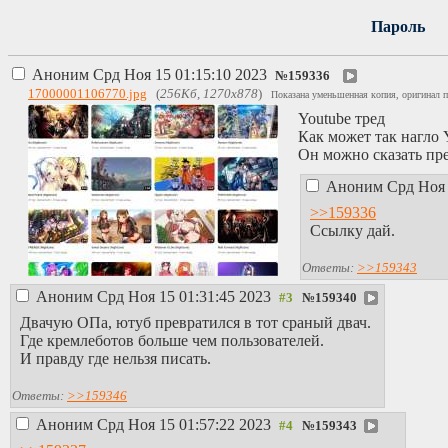
Пароль
Аноним
Срд Ноя 15 01:15:10 2023
№
159336
17000001106770.jpg
(
256Кб, 1270x878
)
Показана уменьшенная копия, оригинал п
Youtube тред
Как может так нагло 
Он можно сказать пре
Аноним
Срд Ноя 
>>159336
Ссылку дай.
Ответы:
>>159343
Аноним
Срд Ноя 15 01:31:45 2023
№
159340
Двачую ОПа, ютуб превратился в тот сраный двач.
Где кремлеботов больше чем пользователей.
И правду где нельзя писать.
Ответы:
>>159346
Аноним
Срд Ноя 15 01:57:22 2023
№
159343