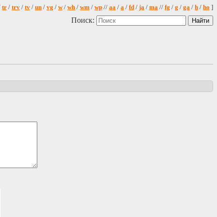
/
tr
/
trv
/
tv
/
un
/
vg
/
w
/
wh
/
wm
/
wp
//
aa
/
a
/
fd
/
ja
/
ma
//
fg
/
g
/
ga
/
h
/
ho
]
Поиск: