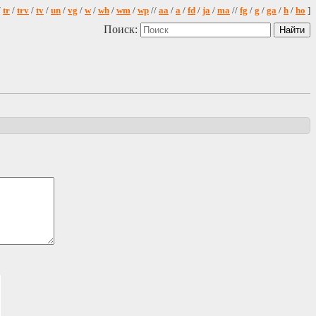
/
tr
/
trv
/
tv
/
un
/
vg
/
w
/
wh
/
wm
/
wp
//
aa
/
a
/
fd
/
ja
/
ma
//
fg
/
g
/
ga
/
h
/
ho
]
Поиск: