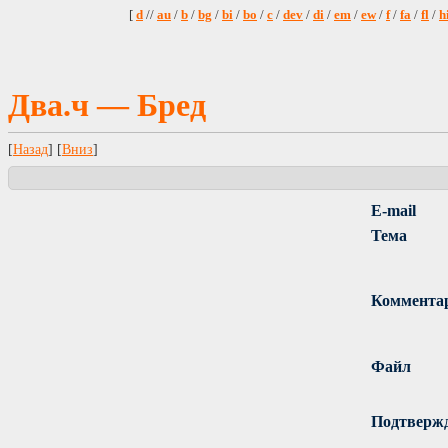
[
d
//
au
/
b
/
bg
/
bi
/
bo
/
c
/
dev
/
di
/
em
/
ew
/
f
/
fa
/
fl
/
h
Два.ч — Бред
[
Назад
] [
Вниз
]
E-mail
Тема
Коммента
Файл
Подтверж