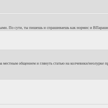
тыми. По сути, ты пишешь и спрашиваешь как нормис и ВПарашеб
а местным общением и глянуть статью на колчевики/неолурке пр