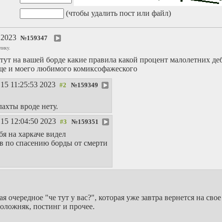
(чтобы удалить пост или файл)
0 2023
№
159347
лику.
тут на вашей борде какие правила какой процент малолетних деб
ще и моего любимого комиксофажеского
15 11:25:53 2023
№
159349
лахты вроде нету.
15 12:04:50 2023
№
159351
ебя на харкаче видел
в по спасению борды от смерти
я очередное "че тут у вас?", которая уже завтра вернется на сво
положняк, постинг и прочее.