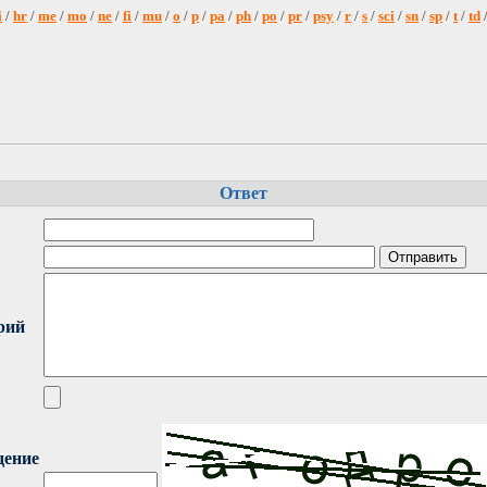
i
/
hr
/
me
/
mo
/
ne
/
fi
/
mu
/
o
/
p
/
pa
/
ph
/
po
/
pr
/
psy
/
r
/
s
/
sci
/
sn
/
sp
/
t
/
td
Ответ
рий
дение