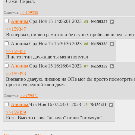
Сажи. Скрыл.
Ответы:
>>159359
Аноним
Срд Ноя 15 14:06:01 2023
№
159357
>>159347
Во-первых, пиши грамотно и без тупых пробелов перед запя
Аноним
Срд Ноя 15 15:30:36 2023
№
159358
>>159351
Я не тот тип дружище ты меня попутал
Аноним
Срд Ноя 15 16:16:04 2023
№
159359
>>159353
Внезапно двачую, пиздюк на ОПе мог бы просто посмотреть з
просто очередной клон двача
Ответы:
>>159411
Аноним
Чтв Ноя 16 07:43:01 2023
№
159411
>>159359
Есть. Вместо слова "двачую" пиши "пихачую".