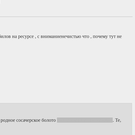
илов на ресурсе , с вниманиенечистью что , почему тут не
е родное сосачерское болото
или откуда ты там вылезло
. Те,