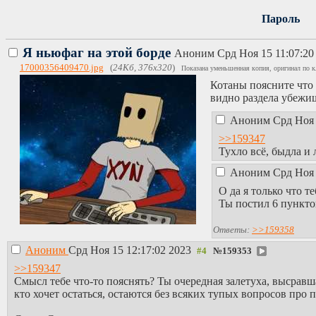
Пароль
Я ньюфаг на этой борде
Аноним
Срд Ноя 15 11:07:2
17000356409470.jpg
(
24Кб, 376x320
)
Показана уменьшенная копия, оригинал по к
Котаны поясните что 
видно раздела убежи
Аноним
Срд Ноя 
>>159347
Тухло всё, быдла и 
Аноним
Срд Ноя 
О да я только что т
Ты постил 6 пункто
Ответы:
>>159358
Аноним
Срд Ноя 15 12:17:02 2023
№
159353
>>159347
Смысл тебе что-то пояснять? Ты очередная залетуха, высравша
кто хочет остаться, остаются без всяких тупых вопросов про 