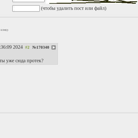
(чтобы удалить пост или файл)
 клику.
:36:09 2024
№
170340
ты уже сюда протек?