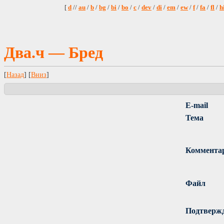
[
d
//
au
/
b
/
bg
/
bi
/
bo
/
c
/
dev
/
di
/
em
/
ew
/
f
/
fa
/
fl
/
h
Два.ч — Бред
[
Назад
] [
Вниз
]
E-mail
Тема
Коммента
Файл
Подтверж