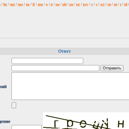
i
/
hr
/
me
/
mo
/
ne
/
fi
/
mu
/
o
/
p
/
pa
/
ph
/
po
/
pr
/
psy
/
r
/
s
/
sci
/
sn
/
sp
/
t
/
td
Ответ
рий
дение