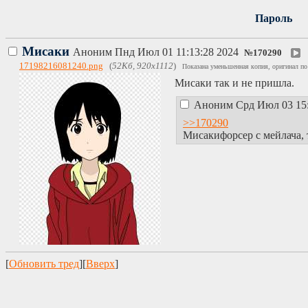
Пароль
Мисаки
Аноним
Пнд Июл 01 11:13:28 2024
№
170290
17198216081240.png
(
52Кб, 920x1112
)
Показана уменьшенная копия, оригинал по
Мисаки так и не пришла.
Аноним
Срд Июл 03 15
>>170290
Мисакифорсер с мейлача, 
[
Обновить тред
][
Вверх
]