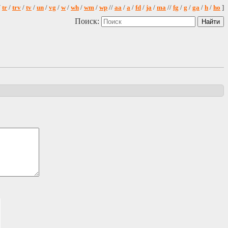
/
tr
/
trv
/
tv
/
un
/
vg
/
w
/
wh
/
wm
/
wp
//
aa
/
a
/
fd
/
ja
/
ma
//
fg
/
g
/
ga
/
h
/
ho
]
Поиск: