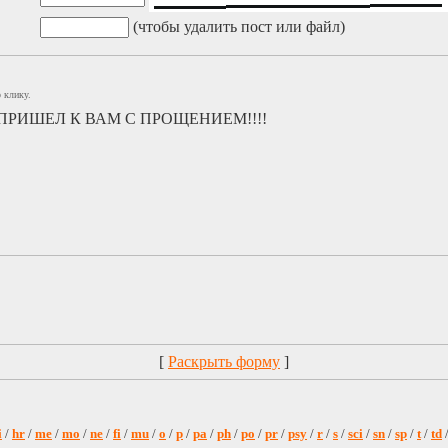
(чтобы удалить пост или файл)
 клику.
РИШЕЛ К ВАМ С ПРОЩЕНИЕМ!!!!
[
Раскрыть форму
]
i
/
hr
/
me
/
mo
/
ne
/
fi
/
mu
/
o
/
p
/
pa
/
ph
/
po
/
pr
/
psy
/
r
/
s
/
sci
/
sn
/
sp
/
t
/
td