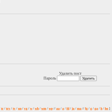
Удалить пост
Пароль
/
tr
/
trv
/
tv
/
un
/
vg
/
w
/
wh
/
wm
/
wp
//
aa
/
a
/
fd
/
ja
/
ma
//
fg
/
g
/
ga
/
h
/
ho
]