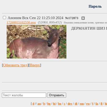
Пароль
Аноним
Вск Сен 22 11:25:10 2024
№
172873
17269935102550.png
(
520Кб, 800x452
)
Показана уменьшенная копия, оригинал по
ДЕРМАНТИН ШИЗ П
[
Обновить тред
][
Вверх
]
[
d
//
au
/
b
/
bg
/
bi
/
bo
/
c
/
dev
/
di
/
em
/
ew
/
f
/
fa
/
fl
/
h