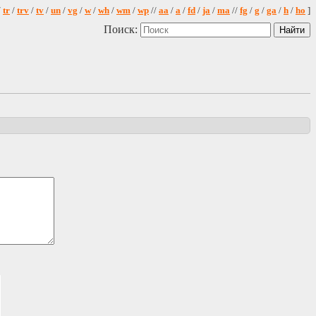
/
tr
/
trv
/
tv
/
un
/
vg
/
w
/
wh
/
wm
/
wp
//
aa
/
a
/
fd
/
ja
/
ma
//
fg
/
g
/
ga
/
h
/
ho
]
Поиск: