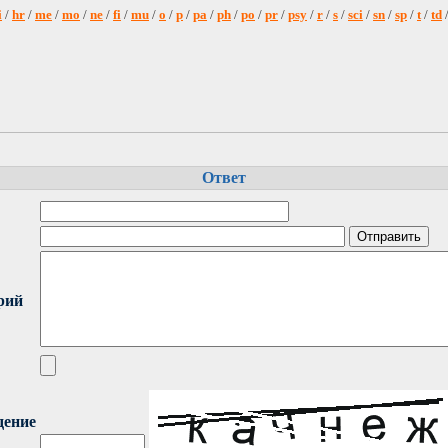
i
/
hr
/
me
/
mo
/
ne
/
fi
/
mu
/
o
/
p
/
pa
/
ph
/
po
/
pr
/
psy
/
r
/
s
/
sci
/
sn
/
sp
/
t
/
td
Ответ
рий
дение