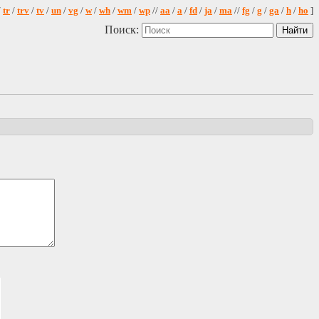
/
tr
/
trv
/
tv
/
un
/
vg
/
w
/
wh
/
wm
/
wp
//
aa
/
a
/
fd
/
ja
/
ma
//
fg
/
g
/
ga
/
h
/
ho
]
Поиск: