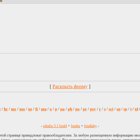
[
Раскрыть форму
]
i
/
hr
/
me
/
mo
/
ne
/
fi
/
mu
/
o
/
p
/
pa
/
ph
/
po
/
pr
/
psy
/
r
/
s
/
sci
/
sn
/
sp
/
t
/
td
-
pihaba 3.1 build
+
futaba
+
futallaby
-
 этой странице принадлежат правообладателям. За любую размещенную информацию нес