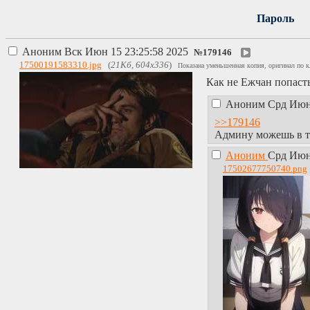
Пароль
Аноним
Вск Июн 15 23:25:58 2025
№
179146
17500191583310.jpg
(
21Кб, 604x336
)
Показана уменьшенная копия, оригинал по к
Как не Ежчан попаст
Аноним
Срд Июн
>>179146
Админу можешь в тг
Аноним
Срд Июн
17502677750740.png