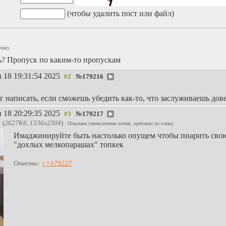
(чтобы удалить пост или файл)
лику.
ь? Пропуск по каким-то пропускам
 18 19:31:54 2025
№
179216
 написать, если сможешь убедить как-то, что заслуживаешь довер
 18 20:29:35 2025
№
179217
(
2627Кб, 1536x2304
)
Показана уменьшенная копия, оригинал по клику.
Имаджинируйте быть настолько опущем чтобы пиарить свою
"дохлых мелкопарашах" топкек
Ответы:
>>179227