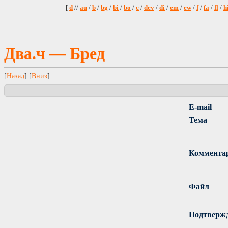
[
d
//
au
/
b
/
bg
/
bi
/
bo
/
c
/
dev
/
di
/
em
/
ew
/
f
/
fa
/
fl
/
h
Два.ч — Бред
[
Назад
] [
Вниз
]
E-mail
Тема
Коммента
Файл
Подтверж