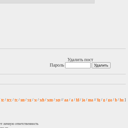
Удалить пост
Пароль
/
tr
/
trv
/
tv
/
un
/
vg
/
w
/
wh
/
wm
/
wp
//
aa
/
a
/
fd
/
ja
/
ma
//
fg
/
g
/
ga
/
h
/
ho
]
ет личную ответственность