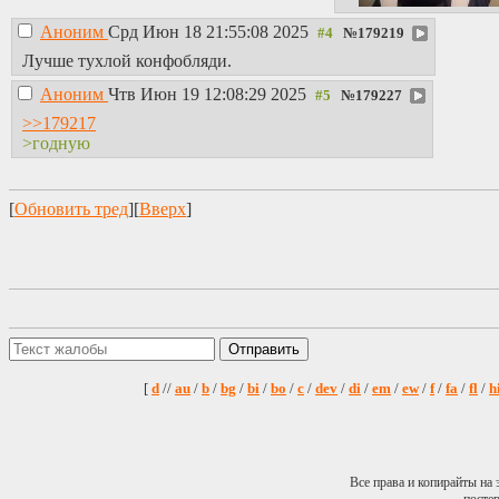
Аноним
Срд Июн 18 21:55:08 2025
№
179219
Лучше тухлой конфобляди.
Аноним
Чтв Июн 19 12:08:29 2025
№
179227
>>179217
>годную
[
Обновить тред
][
Вверх
]
[
d
//
au
/
b
/
bg
/
bi
/
bo
/
c
/
dev
/
di
/
em
/
ew
/
f
/
fa
/
fl
/
h
Все права и копирайты на