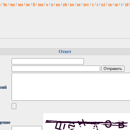
i
/
hr
/
me
/
mo
/
ne
/
fi
/
mu
/
o
/
p
/
pa
/
ph
/
po
/
pr
/
psy
/
r
/
s
/
sci
/
sn
/
sp
/
t
/
td
Ответ
рий
дение