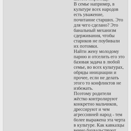
Отбор
В семье например, в
сильнейших,
культуре всех народов
эволюция, цикл
есть уважение,
замкнулся.
почитание старших. Это
https://www.youtube.c
для чего сделано? Это
v=40EchBBdU2w
банальный механизм
сдерживания, чтобы
стариков не поубивали
их потомки.
Найти жену молодому
парню и отселить его это
базовая задача в любой
семье, во всех культурах,
обряды инициации и
прочее, если не делать
этого то конфликтов не
избежать.
Поэтому родители
жёстко контролируют
конкретно мальчиков,
дрессируют и чем
агрессивней народ - тем
более выражена эта черта
в культуре. Как кавказцы
вечно бахвальствуют