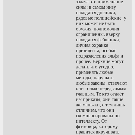
появляется сознательная
задача это применение
государством, оно даёт ей
жена такого ветерана,
силы: в самом низу
преимущество в правах,
выходя
находятся дпсники,
социальные блага,
на одиночный пикет,
рядовые полицейские, у
пенсию, а в старости
видно что с ней делает
них может не быть
можно
омон. Они сразу же
оружия, полномочия
отобрать все назад через
теряют свой статус как
ограниченны, вверху
"мошенников" у одинокой
только идут в
находятся фсбшники,
старухи, как сейчас это
конфронтацию с
личная охранка
происходит. Баба, работая
властью. На верху
президента, особые
на систему меняет личное
дураков нет, там как раз
подразделения альфа и
счастье на сиюминутную
матриархат не работает,
прочее. Верхние могут
выгоду, теряя
хотя даже их задело,
делать что угодно,
возможность завести
достаточно почитать
применять любые
большую семью обеспечив
о влиянии жён на
методы, нарушать
себе заботу и счастливаю
генсеков.
любые законы, отвечают
старость, она остаётся ни с
они только перед самым
чем. Но разгадать эту
Из самцов стараются
главным. Те кто отдаёт
схему они не в состоянии,
растить максимально
им приказы, они такие
будучи брошенной и уже
инфантильное, слабое,
же маньяки, с тем лишь
не молодой,
неконкурентное
отличием, что они
они могут лишь злиться на
существо, которое
скомпенсированы по
реальность с которой
должно попадать под
интеллекту. От
столкнулись, на алкашей,
локальный контроль
фсиновца, которому
нимущин, холостых, но
самки.
нравится вкручивать
никогда не на систему