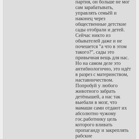
партия, он больше не мог
сам зарабатывать,
управлять семьёй и
наконец через
общественные детсткие
сады отобрали и детей.
Сейчас никто из
обывателей даже и не
почешется "а что в этом
такого?", сады это
привычная вещь для нас.
Но на самом деле это
антибиологично, это идёт
в разрез с материнством,
наставничеством.
Попробуй у любого
животного забрать
детёнышей, а нас так
выебали в мозг, что
мамаши сами отдают их
абсолютно чужому
гос.работнику цель
которого вливать
пропаганду и закреплять
рабские