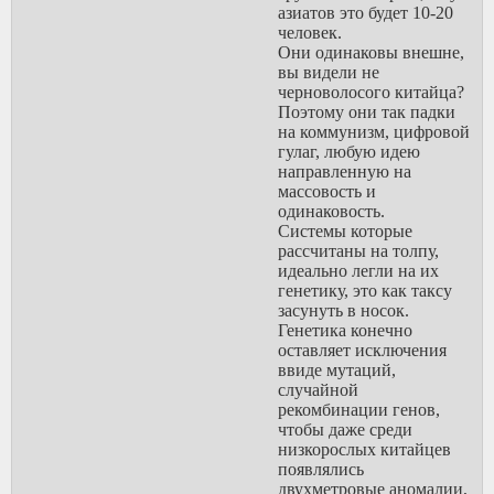
группа,
азиатов это будет 10-20
затем племенем,
человек.
альянсом племён,
Они одинаковы внешне,
поселениями, городами,
вы видели не
менялся вожак -
черноволосого китайца?
менялись и правила
Поэтому они так падки
отбора, кто не с нами -
на коммунизм, цифровой
тот враг. Единственное
гулаг, любую идею
что оставалось
направленную на
неизменным
массовость и
это требование в
одинаковость.
подчинении, оставить
Системы которые
свою индивидуальность
рассчитаны на толпу,
ради интересов группы.
идеально легли на их
Проделав такую резню
генетику, это как таксу
100, 1000, 10000 раз
засунуть в носок.
можно прийти к такому
Генетика конечно
итогу как раса, то бишь
оставляет исключения
подвид человека. У
ввиде мутаций,
Китайца и Индуса
случайной
характерный фенотип,
рекомбинации генов,
они одинаковы на вид.
чтобы даже среди
Но самое
низкорослых китайцев
страшное что они
появлялись
одинаковы на мозг, на
двухметровые аномалии,