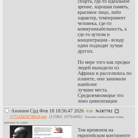
спорта, где-то идеальное
зрение, хорошая память,
красивое лицо, либо
характер, темперамент
человека, где-то
коммуникабельность, а
где-то аутизм и
концентрация - всюду
одни подходят лучше
других.
По мере того как предки
людей выходили из
Африки и расселялись по
планете, они занимали
наиболее
лучшие места.
Средиземноморье это
лоно цивилизации
Египет Рим Греция
Аноним
Срд Фев 18 18:56:47 2026
№
187792
Феникия Месопатамия;
17714302078810.jpg
(
135Кб, 1076x866
)
но нас интересует Индия
Показана уменьшенная копия,
и Китай.
оригинал по клику.
Дело в том что эти места
Тем временем на
довольно хорошо
европейском континенте