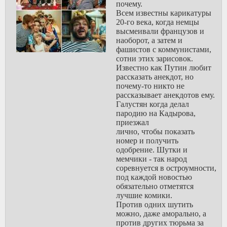
почему.
Всем известны карикатуры
20-го века, когда немцы
высмеивали французов и
наоборот, а затем и
фашистов с коммунистами,
сотни этих зарисовок.
Известно как Путин любит
рассказать анекдот, но
почему-то никто не
рассказывает анекдотов ему.
Галустян когда делал
пародию на Кадырова,
приезжал
лично, чтобы показать
номер и получить
одобрение. Шутки и
мемчики - так народ
соревнуется в остроумности,
под каждой новостью
обязательно отметятся
лучшие комики.
Против одних шутить
можно, даже аморально, а
против других тюрьма за