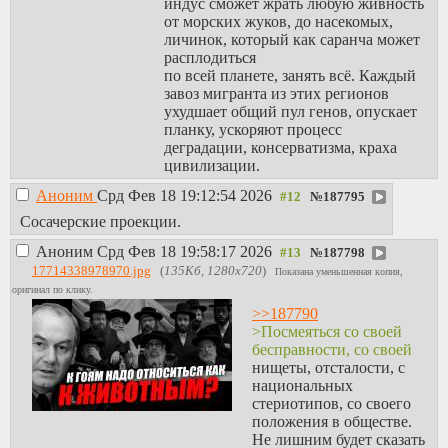
индус сможет жрать любую живность
там ситуация ещё хуже:
от морских жуков, до насекомых,
они не дошли до колеса,
личинок, который как саранча может
металлобработки,
расплодиться
некоторые аборигены
по всей планете, занять всё. Каждый
полинезии даже не
завоз мигранта из этих регионов
умели разводить костёр.
ухудшает общий пул генов, опускает
планку, ускоряют процесс
деградации, консерватизма, краха
цивилизации.
Аноним
Срд Фев 18 19:12:54 2026
№
187795
Сосачерские проекции.
Аноним
Срд Фев 18 19:58:17 2026
№
187798
17714338978970.jpg
(
135Кб, 1280x720
)
Показана уменьшенная копия,
оригинал по клику.
>>187790
>Посмеяться со своей
бесправности, со своей
нищеты, отсталости, с
национальных
стериотипов, со своего
положения в обществе.
Не лишним будет сказать