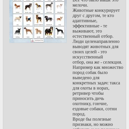
везде первым
мелочи.
ответом будет шутка, это
Животные конкурирует
уже рефлекс обывателя,
друг с другом, те кто
здесь не нужны лахтаботы
адаптивные,
перекрывающие неудобное,
эффективные - те
сами люди будут это делать,
выживают, это
их так натренировали.
естественный отбор.
Так научали баранов ничего
Люди целенаправленно
делать, оставить как есть, не
выводят животных для
бухтеть, не качать лодку, не
своих целей - это
выходить на протесты, не
искусственный
организовываться. Просто
отбор, она же - селекция.
смейся.
Например как множество
Будтье внимательны к
пород собак было
шуткам, меняйте привычки,
выведено для
переучивайте окружение.
конкретных задач: такса
Это крайне заразная вещь.
для охоты в норах,
ретривер чтобы
приносить дичь
охотнику, гончие,
ездовые собаки, сотни
пород.
Вроде бы полезные
признаки, но можно