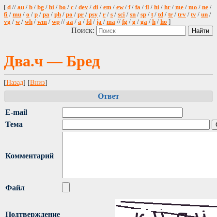
[
d
//
au
/
b
/
bg
/
bi
/
bo
/
c
/
dev
/
di
/
em
/
ew
/
f
/
fa
/
fl
/
hi
/
hr
/
me
/
mo
/
ne
/
fi
/
mu
/
o
/
p
/
pa
/
ph
/
po
/
pr
/
psy
/
r
/
s
/
sci
/
sn
/
sp
/
t
/
td
/
tr
/
trv
/
tv
/
un
/
vg
/
w
/
wh
/
wm
/
wp
//
aa
/
a
/
fd
/
ja
/
ma
//
fg
/
g
/
ga
/
h
/
ho
]
Поиск:
Два.ч — Бред
[
Назад
] [
Вниз
]
Ответ
E-mail
Тема
Комментарий
Файл
Подтверждение