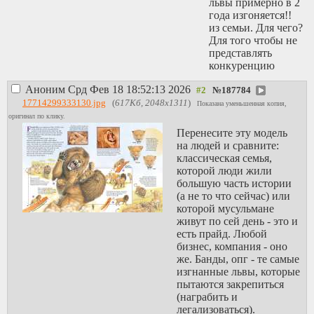
львы примерно в 2
года изгоняется!!
из семьи. Для чего?
Для того чтобы не
представлять
конкуренцию
взрослым львам,
Аноним
Срд Фев 18 18:52:13 2026
опа!
№
187784
То есть вожаки
17714299333130.jpg
(
617Кб, 2048x1311
)
Показана уменьшенная копия,
ебут самок, жрут
оригинал по клику.
добычу, отдыхают
Перенесите эту модель
большую часть
на людей и сравните:
времени, больше
классическая семья,
им ничего и не
которой люди жили
нужно, это райская
большую часть истории
жизнь по меркам
(а не то что сейчас) или
животных, а для
которой мусульмане
того чтобы
живут по сей день - это и
подобное не
есть прайд. Любой
заканчивалось
бизнес, компания - оно
нужно сохранять
же. Банды, опг - те самые
пирамиду(иерархию),
изгнанные львы, которые
для чего
пытаются закрепиться
необходимо
(награбить и
изгонять молодых
легализоваться).