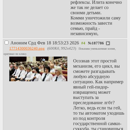
рефлексы. Илита конечно
же так не делает со
своими детьми.
Комми уничтожили саму
возможность завести
семью, прайд -
независимую,
самостоятельную ячейку.
Аноним
Срд Фев 18 18:53:23 2026
№
187786
В подтверждении этому
17714300036240.png
(
600Кб, 992x423
)
смотрим статистику
Показана уменьшенная копия,
разводов,
оригинал по клику.
количество матерей
Осознав этот простой
одиночек, перекосы в
механизм, его цикл, вы
продолжительности
сможете разгадывать
жизни мужчин и женщин,
любую абсурдную
количества одних и
ситуацию. Как например
других, наташизм,
явный гей-пидор-
ресентимент в сторону
извращенец может
мужиков, пропаганду
выступать за
дружбанародии,
преследование лгбт?
юридически закреплённое
Легко, ведь если ты гей,
превосходство
то ты автоматом уходишь
женщин и поражении в
из под контроля
правах мужчин,
государственной самки-
миллионы бытовых
суккуба, ты становишься