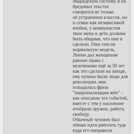
людоедскую систему, в их
лифтов, масса
бредовых текстах
установленных правил
говорится не только
которые ты не сможешь
об устранении классов, но
оспорить, общественное
и семьи как независимой
порицание выкрученное
ячейки, у коммунистов
на максимум,
твои жена и дети должны
каждое поколение
быть общими, что они и
вынуждено ждать пока
сделали. Они снесли
пенсионер сверху не
нормальную модель,
освободит место.
Ленин дал женщинам
И наоборот: самый
равные права с
низкий возраст будет в
мужчинами ещё за 50 лет
нестабильных помойках
как это сделали на западе,
3-го мира где постоянно
ему нужны были люди для
идёт война, конкуренция
революции, мне
за главного на этой
попадалась фраза
территории.
"национализация жён" -
как описание тех событий,
вместе с тем у население
отобрали оружие, работу,
свободу.
Обычный человек был
обязан идти работать туда
куда его направила