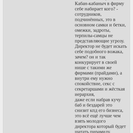
самцов ставших
Кабан-кабаныч в фирму
представлять
себе набирает кого? -
угрозу.
сотрудников,
Затем эти
подчинённых, это в
изгнанные самцы
основном самки и бетки,
сбиваются в
омежки, задроты,
группы, набивают
терпилы-самцы не
навык в охоте и
представляющие угрозу.
наконец нападают
Директор не будет искать
на прайды. Если
себе подобного вожака,
они побеждают то
зачем? он и так
получают самок и
конкурирует в своей
возможность
нише с такими же
размножиться,
фирмами (прайдами), а
чужих детей они
внутри ему нужно
сразу убивают ведь
спокойствие, секс с
это не их гены, к
секретаршами и жёсткая
тому же, убив
иерархия,
чужих детёнышей
даже если набрав кучу
они перезапускают
баб и бездарей это
циклы
снизит кпд его бизнеса,
размножения
это всё ещё лучше чем
самок, что
взять молодого
позволяет быстрее
директора который будет
зачать своих.
шатать пирамиду.