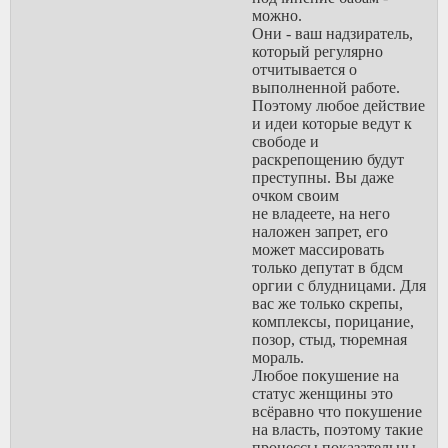
постоянно опускать не
можно.
давая возможности стать
Они - ваш надзиратель,
вожаком, через
который регулярно
алкашку, бабское
отчитывается о
воспитание, контроль в
выполненной работе.
школе, пропаганду
Поэтому любое действие
ложных ценностей,
и идеи которые ведут к
долгом, штрафами,
свободе и
тюрьмой. Комми создали
раскрепощению будут
тоталитарное государство
преступны. Вы даже
которое контролирует
очком своим
каждый аспект жизни,
не владеете, на него
оно решает что ты будешь
наложен запрет, его
есть, как одеваться, что
может массировать
думать, как жить. Мужчин
только депутат в бдсм
оно опустило до уровня
оргии с блудницами. Для
ничтожества.
вас же только скрепы,
В такой системе женщины
комплексы, порицание,
будут вешаться на любого
позор, стыд, тюремная
властного мужика с
мораль.
высокой должностью, на
Любое покушение на
любого иностранца вне
статус женщины это
этой системы, они будут
всёравно что покушение
изменять и всеми
на власть, поэтому такие
неправдами пытаться
процессы показательны,