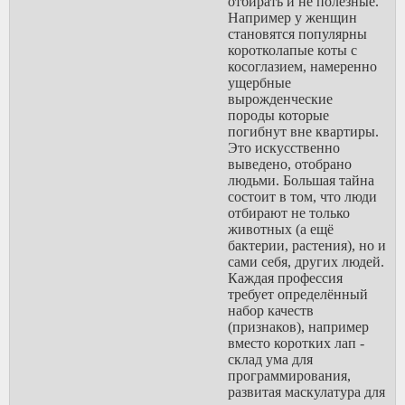
отбирать и не полезные.
Например у женщин
становятся популярны
коротколапые коты с
косоглазием, намеренно
ущербные
вырожденческие
породы которые
погибнут вне квартиры.
Это искусственно
выведено, отобрано
людьми. Большая тайна
состоит в том, что люди
отбирают не только
животных (а ещё
бактерии, растения), но и
сами себя, других людей.
Каждая профессия
требует определённый
набор качеств
(признаков), например
вместо коротких лап -
склад ума для
программирования,
развитая маскулатура для