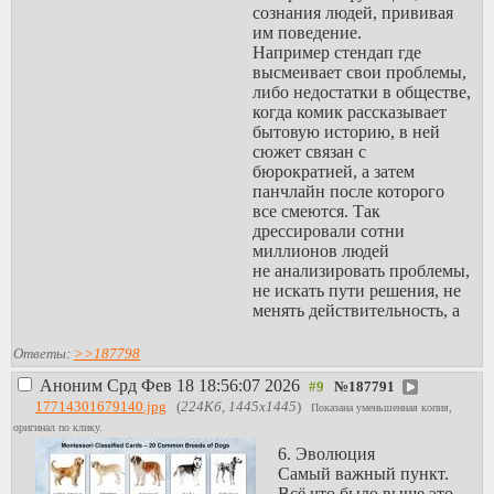
сознания людей, прививая
им поведение.
Например стендап где
высмеивает свои проблемы,
либо недостатки в обществе,
когда комик рассказывает
бытовую историю, в ней
сюжет связан с
бюрократией, а затем
панчлайн после которого
все смеются. Так
дрессировали сотни
миллионов людей
не анализировать проблемы,
не искать пути решения, не
менять действительность, а
просто смеяться, терпеть,
привыкать. Посмеяться со
Ответы:
>>187798
своей бесправности, со
Аноним
Срд Фев 18 18:56:07 2026
№
187791
своей
17714301679140.jpg
(
224Кб, 1445x1445
)
нищеты, отсталости, с
Показана уменьшенная копия,
национальных стериотипов,
оригинал по клику.
со своего положения в
6. Эволюция
обществе. Заметьте как на
Самый важный пункт.
любую проблему почти
Всё что было выше это