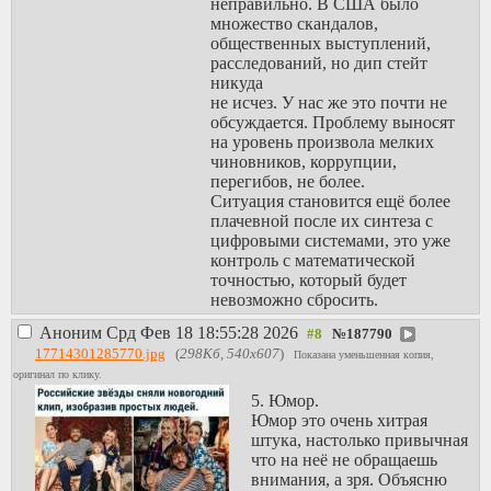
неправильно. В США было
множество скандалов,
общественных выступлений,
расследований, но дип стейт
никуда
не исчез. У нас же это почти не
обсуждается. Проблему выносят
на уровень произвола мелких
чиновников, коррупции,
перегибов, не более.
Ситуация становится ещё более
плачевной после их синтеза с
цифровыми системами, это уже
контроль с математической
точностью, который будет
невозможно сбросить.
Аноним
Срд Фев 18 18:55:28 2026
№
187790
17714301285770.jpg
(
298Кб, 540x607
)
Показана уменьшенная копия,
оригинал по клику.
5. Юмор.
Юмор это очень хитрая
штука, настолько привычная
что на неё не обращаешь
внимания, а зря. Объясню