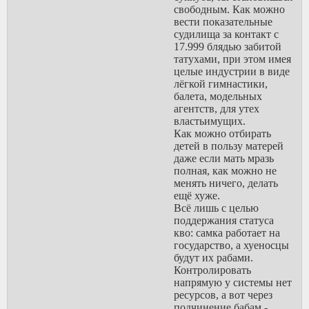
повседневных ситуаций и
свободным. Как можно
историй которые это
вести показательные
описывают. Муслимы
судилища за контакт с
могут быть нищими и
17.999 блядью забитой
бесправными на уровне
татухами, при этом имея
кланов, но у них всё ещё
целые индустрии в виде
есть семьи, авторитет
лёгкой гимнастики,
внутри.
балета, модельных
Нас опустили ниже
агентств, для утех
кишлачных замоташек.
властьимущих.
Как можно отбирать
Вспоминаем модель ещё
детей в пользу матерей
раз: верхушка это львы-
даже если мать мразь
вожаки, затем идёт
полная, как можно не
огромный пласт самок
менять ничего, делать
которые делают грязную
ещё хуже.
работу, а мужики-
Всё лишь с целью
степашки под ними это
поддержания статуса
львята на
кво: самка работает на
жизнеобеспечении самок
государство, а хуеносцы
(матриархат).
будут их рабами.
Вся стратегия построена
Контролировать
на том чтобы держать этот
напрямую у системы нет
буффер из самок, а
ресурсов, а вот через
молодых мужчин
подчинение бабам -