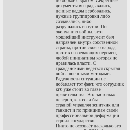
по борьбе с врагом. Секретные
документы выкрадывались,
ценные кадры вербовались,
нужные группировки либо
создавались, либо
разрушались изнутри. По
окончанию войны, этот
мощнейший инструмент был
направлен внутрь собственной
страны, против своего народа,
против назревающих перемен,
любой инициативы которая не
нравилась власти. С
гражданскими ведёться скрытая
война военными методами.
Радужности ситуации не
добавляет тот факт, что сотрудник
кгб уже стоит во главе
правительства. Это настолько
неверно, как если бы
страной управлял зенитчик или
танкист и по принципам своей
профессиональной деформации
строил государство.
Никто не осознаёт насколько это