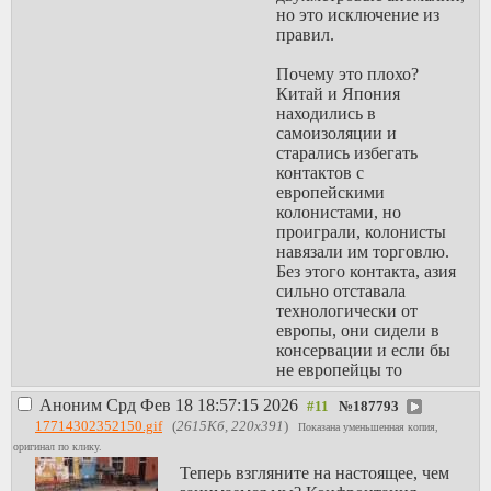
поведение. То есть люди
но это исключение из
уничтожая друг друга,
правил.
сами себе вывели
определённый вид, всё
Почему это плохо?
продолжается
Китай и Япония
до тех пор, пока на
находились в
терриории не будет
самоизоляции и
установлен контроль
старались избегать
одной группы. И хотя
контактов с
там до сих пор много
европейскими
разных народностей,
колонистами, но
можно найти различия
проиграли, колонисты
если внимательно
навязали им торговлю.
смотреть,
Без этого контакта, азия
но целый Китай с
сильно отставала
Индией оформился в
технологически от
прошлом веке, с
европы, они сидели в
Японией похожая
консервации и если бы
история.
не европейцы то
возможно так бы и
Аноним
Срд Фев 18 18:57:15 2026
№
187793
остались в средневековье
17714302352150.gif
(
2615Кб, 220x391
)
азиатского толка. За
Показана уменьшенная копия,
исключением штучных
оригинал по клику.
локальных товаров,
Теперь взгляните на настоящее, чем
изобретений, не было