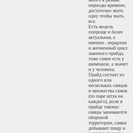
периоды времени,
достаточно знать
одну чтобы знать
все.
Есть модель
попроще и более
актуальная, а
именно - иерархия
и жизненный цикл
львиного прайда,
тоже самое есть у
шимпанзе, а значит
и у человека.
Прайд состоит из
одного или
нескольких самцов
и множества самок
(по паре штук на
каждого), роли в
прайде таковы:
самцы занимаются
обороной
территории, самки
добывают пищу и