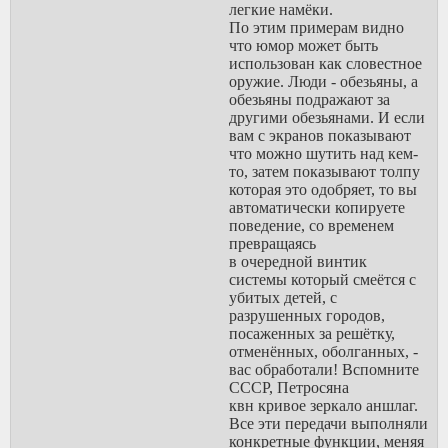
легкие намёки.
По этим примерам видно
что юмор может быть
использован как словестное
оружие. Люди - обезьяны, а
обезьяны подражают за
другими обезьянами. И если
вам с экранов показывают
что можно шутить над кем-
то, затем показывают толпу
которая это одобряет, то вы
автоматически копируете
поведение, со временем
превращаясь
в очередной винтик
системы который смеётся с
убитых детей, с
разрушенных городов,
посаженных за решётку,
отменённых, оболганных, -
вас обработали! Вспомните
СССР, Петросяна
квн кривое зеркало аншлаг.
Все эти передачи выполняли
конкретные функции, меняя