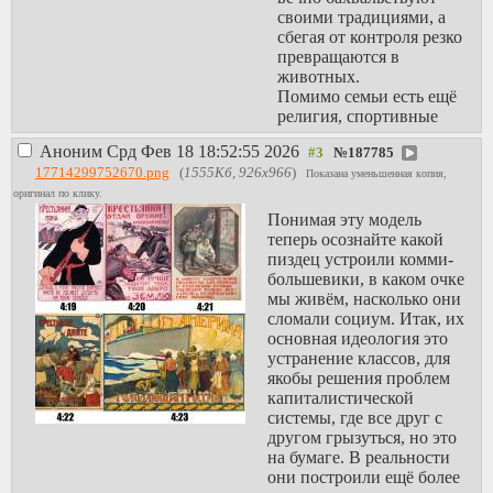
своими традициями, а
сбегая от контроля резко
превращаются в
животных.
Помимо семьи есть ещё
религия, спортивные
секции, школа, армия -
Аноним
Срд Фев 18 18:52:55 2026
№
187785
масса институтов
17714299752670.png
(
1555Кб, 926x966
)
которые работают на эту
Показана уменьшенная копия,
единственную цель, на
оригинал по клику.
сдерживании или
Понимая эту модель
"очеловечивании"
теперь осознайте какой
молодого поколения.
пиздец устроили комми-
Если посмотреть
большевики, в каком очке
статистику по
мы живём, насколько они
демографии можно
сломали социум. Итак, их
увидеть такие
основная идеология это
закономерности: где
устранение классов, для
наиболее старое
якобы решения проблем
население(герантократия),
капиталистической
там будут супержёсткие
системы, где все друг с
институты контроля, всё
другом грызуться, но это
консервативно,
на бумаге. В реальности
ничего не меняется,
они построили ещё более
никаких социальных