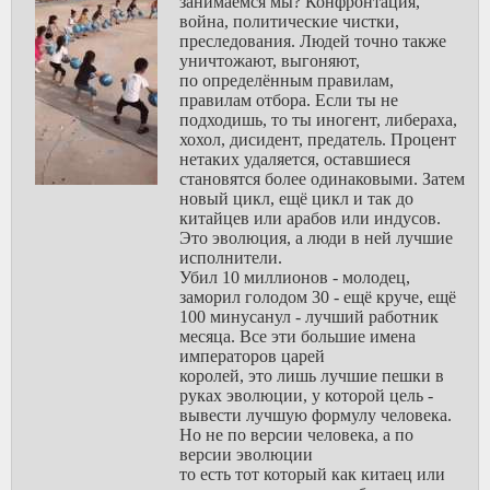
занимаемся мы? Конфронтация,
даже алфавита,
война, политические чистки,
письменность времён
преследования. Людей точно также
египетских иероглифов,
уничтожают, выгоняют,
вся фундаментальная
по определённым правилам,
наука это исключительно
правилам отбора. Если ты не
европейское достижение.
подходишь, то ты иногент, либераха,
Всё азиатское
хохол, дисидент, предатель. Процент
экономическое чудо, как
нетаких удаляется, оставшиеся
и ссср,
становятся более одинаковыми. Затем
это европейская
новый цикл, ещё цикл и так до
эскпансия технологий,
китайцев или арабов или индусов.
рынков, хотя у нас хотя
Это эволюция, а люди в ней лучшие
бы были гонимые
исполнители.
системой учёные. У
Убил 10 миллионов - молодец,
каждой цивилизации
заморил голодом 30 - ещё круче, ещё
есть своя вершина
100 минусанул - лучший работник
развития
месяца. Все эти большие имена
которую Азия видимо
императоров царей
достигла в тот момент,
королей, это лишь лучшие пешки в
но дальше не смогла бы
руках эволюции, у которой цель -
развиться. И это большие
вывести лучшую формулу человека.
цивилизации, а если
Но не по версии человека, а по
брать в пример коренные
версии эволюции
племена южной америки,
то есть тот который как китаец или
австралии, африки,