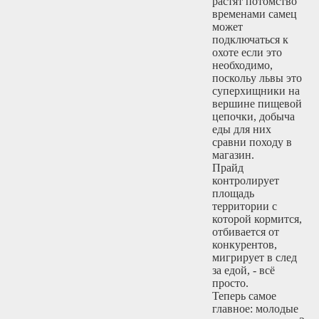
растят потомство
временами самец
может
подключаться к
охоте если это
необходимо,
поскольу львы это
суперхищники на
вершине пищевой
цепочки, добыча
еды для них
сравни походу в
магазин.
Прайд
контролирует
площадь
территории с
которой кормится,
отбивается от
конкурентов,
мигрирует в след
за едой, - всё
просто.
Теперь самое
главное: молодые