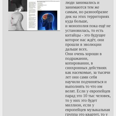
изолированны от
люди занимались и
остальной планеты, они
занимаются тем же
не слишком маленькие и
самым, но разнообразие
не слишком большие,
днк на этих территориях
что-то вроде
куда больше,
песочницы,
и монополия пока ещё не
лабораторного
установилась, то есть
эксперимента. На этих
китайцы - это будущее
территориях, допустим
которое нас ждёт, они
мы возьмём хронологию
прошли в эволюции
в 5 тысяч лет,
дальше всех.
происходил
Они очень хороши в
искусственный отбор.
подражании,
Люди воевали и воюют
копировании, в
до сих пор за ресурсы, за
синхронных действиях
положение в иерархии,
как насекомые, за тысячи
эти 5 тысяч лет, находясь
лет они сами себя
в изолированных
научили подчиняться и
условиях, когда нет
выполнять то что им
свежего притока новой
велят. Если у европейцев
днк извне, который был
парад это 10 тыс человек,
в средиземноморье, они
то у них это будет
убивали друг друга
миллион, если у
отбирая нужных.
европейцев музыкальная
Сначала группа на
группа это квартет, то у