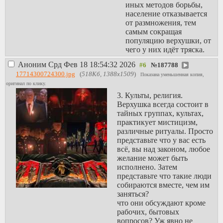
положения таких
иных методов борьбы,
мужчин, что это жертва,
население отказывается
лох которого можно
от размножения, тем
съесть и ничего не будет.
самым сокращая
Саму
популяцию верхушки, от
систему они тоже
чего у них идёт тряска.
ненавидят и будут её
Аноним
Срд Фев 18 18:54:32 2026
всячески ломать, это
№
187788
фундаментальное
17714300724300.jpg
(
518Кб, 1388x1509
)
Показана уменьшенная копия,
различие. В этом
оригинал по клику.
глубинный источник
3. Культы, религия.
национальных
Верхушка всегда состоит в
конфликтов. Когда
тайных группах, культах,
Путин заявляет что с
практикует мистицизм,
больших мусульманских
различные ритуалы. Просто
семей надо брать пример,
представьте что у вас есть
он будто бы не понимает
всё, вы над законом, любое
о чём говорит, будто не
желание может быть
знает этой модели
исполнено. Затем
описанной выше, ведь
представьте что такие люди
рухнум и пукнум
собираются вместе, чем им
случится моментально
заняться?
будь оно так.
что они обсуждают кроме
рабочих, бытовых
вопросов? Уж явно не