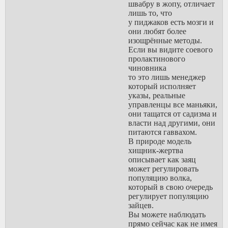
А если вырастает лидер
швабру в жопу, отличает
которая их использовала.
то его просто убивают,
лишь то, что
Эта схема настолько
забивают толпой если он
у пиджаков есть мозги и
выгодна правителям,
не хочет встраиваться в
они любят более
что перекосы в
систему.
изощрённые методы.
демографии бьют
Заметьте как преследуют
Если вы видите соевого
всевозможные рекорды.
лидеров мужских
пролактинового
Даже находясь на грани,
движений, на них
чиновника
система не готова
спускают ресурсы как
то это лишь менеджер
послаблять права женщин
против политических
который исполняет
либо же повышать статус
оппонентов, Маркарян
указы, реальные
мужчин.
Эндрю Тейт Тесак
управленцы все маньяки,
Поднебесный.
они тащатся от садизма и
Именно поэтому эта
власти над другими, они
система настолько
питаются гаввахом.
отторгаема кавказкими
В природе модель
патриархальными
хищник-жертва
народами она на
описывает как заяц
интуитивном уровне им
может регулировать
омерзительна,
популяцию волка,
они не могут принять
который в свою очередь
такие правила игры в
регулирует популяцию
которых ты хуже и
зайцев.
слабее женщины, они
Вы можете наблюдать
чувствуют ничтожность
прямо сейчас как не имея