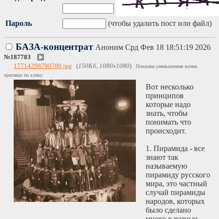
Пароль
(чтобы удалить пост или файл)
БАЗА-концентрат
Аноним
Срд Фев 18 18:51:19 2026
№
187783
17714298790780.jpg
(
150Кб, 1080x1080
)
Показана уменьшенная копия,
оригинал по клику.
Вот несколько
принципов
которые надо
знать, чтобы
понимать что
происходит.
1. Пирамида - все
знают так
называемую
пирамиду русского
мира, это частный
случай пирамиды
народов, которых
было сделано
много в разные