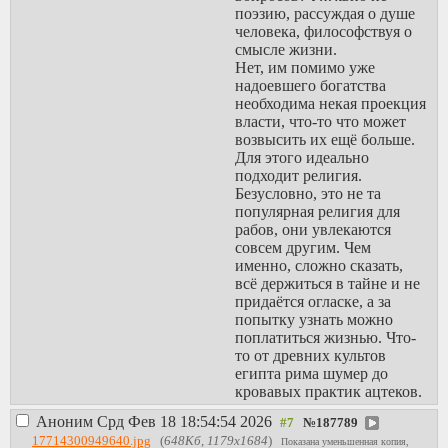
поэзию, рассуждая о душе
человека, философствуя о
смысле жизни.
Нет, им помимо уже
надоевшего богатства
необходима некая проекция
власти, что-то что может
возвысить их ещё больше.
Для этого идеально
подходит религия.
Безусловно, это не та
популярная религия для
рабов, они увлекаются
совсем другим. Чем
именно, сложно сказать,
всё держиться в тайне и не
придаётся огласке, а за
попытку узнать можно
поплатиться жизнью. Что-
то от древних культов
египта рима шумер до
кровавых практик ацтеков.
Аноним
Срд Фев 18 18:54:54 2026
№
187789
17714300949640.jpg
(
648Кб, 1179x1684
)
Показана уменьшенная копия,