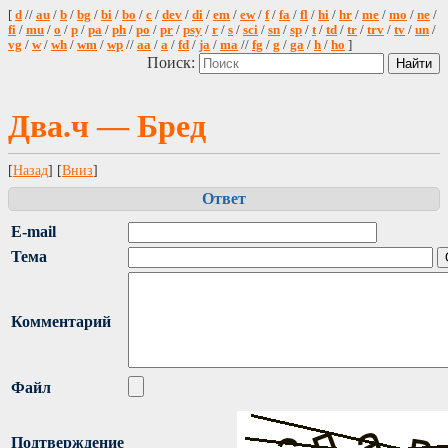
[
d
//
au
/
b
/
bg
/
bi
/
bo
/
c
/
dev
/
di
/
em
/
ew
/
f
/
fa
/
fl
/
hi
/
hr
/
me
/
mo
/
ne
/
fi
/
mu
/
o
/
p
/
pa
/
ph
/
po
/
pr
/
psy
/
r
/
s
/
sci
/
sn
/
sp
/
t
/
td
/
tr
/
trv
/
tv
/
un
/
vg
/
w
/
wh
/
wm
/
wp
//
aa
/
a
/
fd
/
ja
/
ma
//
fg
/
g
/
ga
/
h
/
ho
]
Поиск:
Два.ч — Бред
[
Назад
] [
Вниз
]
Ответ
E-mail
Тема
Комментарий
Файл
Подтверждение