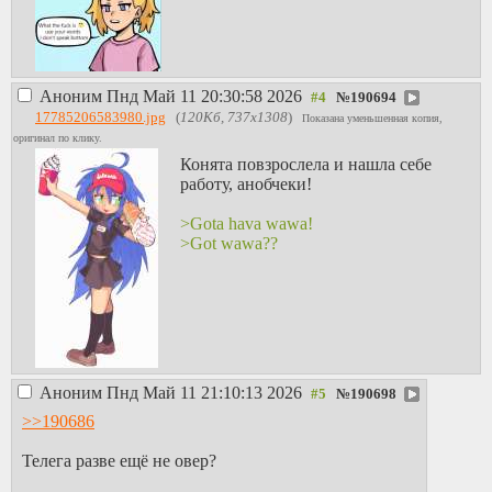
Аноним
Пнд Май 11 20:30:58 2026
№
190694
17785206583980.jpg
(
120Кб, 737x1308
)
Показана уменьшенная копия,
оригинал по клику.
Конята повзрослела и нашла себе
работу, анобчеки!
>Gota hava wawa!
>Got wawa??
Аноним
Пнд Май 11 21:10:13 2026
№
190698
>>190686
Телега разве ещё не овер?