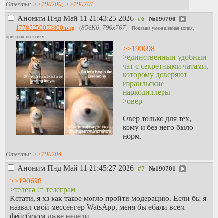
Ответы:
>>190700
,
>>190701
Аноним
Пнд Май 11 21:43:25 2026
№
190700
17785250053800.png
(
856Кб, 796x767
)
Показана уменьшенная копия,
оригинал по клику.
>>190698
>единственный удобный
чат с секретными чатами,
которому доверяют
израильские
наркодиллеры
>овер
Овер только для тех,
кому и без него было
норм.
Ответы:
>>190704
Аноним
Пнд Май 11 21:45:27 2026
№
190701
>>190698
>телега != телеграм
Кстати, я хз как такое могло пройти модерацию. Если бы я
назвал свой мессенгер WatsApp, меня бы ебали всем
фейсбуком джве недели.