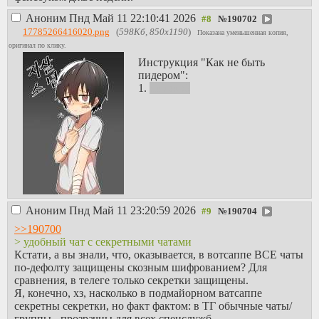
Аноним
Пнд Май 11 22:10:41 2026
№
190702
17785266416020.png
(
598Кб, 850x1190
)
Показана уменьшенная копия,
оригинал по клику.
Инструкция "Как не быть
пидером":
1.
никак :3
Аноним
Пнд Май 11 23:20:59 2026
№
190704
>>190700
> удобный чат с секретными чатами
Кстати, а вы знали, что, оказывается, в вотсаппе ВСЕ чаты
по-дефолту защищены скозным шифрованием? Для
сравнения, в телеге только секретки защищены.
Я, конечно, хз, насколько в подмайорном ватсаппе
секретны секретки, но факт фактом: в ТГ обычные чаты/
группы - прозрачны для всех спецслужб.