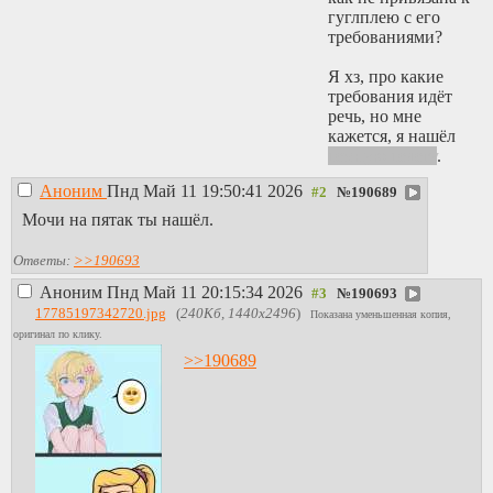
гуглплею с его
требованиями?
Я хз, про какие
требования идёт
речь, но мне
кажется, я нашёл
тёмную телегу
.
Аноним
Пнд Май 11 19:50:41 2026
№
190689
Мочи на пятак ты нашёл.
Ответы:
>>190693
Аноним
Пнд Май 11 20:15:34 2026
№
190693
17785197342720.jpg
(
240Кб, 1440x2496
)
Показана уменьшенная копия,
оригинал по клику.
>>190689