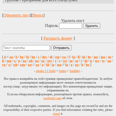
[
Обновить тред
][
Вверх
]
Удалить пост
Пароль
[
Раскрыть форму
]
[
d
//
au
/
b
/
bg
/
bi
/
bo
/
c
/
dev
/
di
/
em
/
ew
/
f
/
fa
/
fl
/
hi
/
hr
/
me
/
mo
/
ne
/
fi
/
mu
/
o
/
p
/
pa
/
ph
/
po
/
pr
/
psy
/
r
/
s
/
sci
/
sn
/
sp
/
t
/
td
/
tr
/
trv
/
tv
/
un
/
vg
/
w
/
wh
/
wm
/
wp
//
aa
/
a
/
fd
/
ja
/
ma
//
fg
/
g
/
ga
/
h
/
ho
]
-
pihaba 3.1 build
+
futaba
+
futallaby
-
Все права и копирайты на этой странице принадлежат правообладателям. За любую
размещенную информацию несет личную ответственность
постер (лицо, загрузившее эту информацию). Все комментарии принадлежат лицам,
отправившим их.
Если вы обнаружили информацию, размещённую против правил, пожалуйста,
сообщите нам
об этом.
All trademarks, copyrights, comments, and images on this page are owned by and are the
responsibility of their respective parties. If you find information violating the rules, please
report
it.