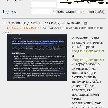
Пароль
(чтобы удалить пост или файл)
Аноним
Пнд Май 11 19:39:34 2026
№
190686
17785175748820.png
(
47Кб, 722x553
)
Показана уменьшенная копия, оригинал
по клику.
Анобчеки! А вы
знали, что у телеги
есть 2 версии
>org.telegram.messeng
и
>org.telegram.messeng
? Первую можно
скачать из гугл-
плея, а вторую
можно скачать
напрямую с сайта
телеги. И гугл
говорит, что
последняя имеет
меньше
ограничений, так
как не привязана к