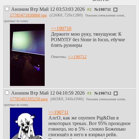
Аноним
Втр Май 12 03:53:03 2026
№
190711
17785471830860.jpg
(
126Кб, 720x1280
)
Показана уменьшенная копия,
оригинал по клику.
>>190710
Держите мою руку, тянущуюяс К
РОМУЛУ без Stone in focus, ебучие
блять руинеры
Ответы:
>>190712
Аноним
Втр Май 12 04:10:59 2026
№
190712
17785482595250.png
(
465Кб, 544x1046
)
Показана уменьшенная копия,
оригинал по клику.
>>190711
АлсО, как же охуенен Pig&Dan в
некоторых треках. Вот 95% проходное
говнецо, но в 5% - словно Боженько
снизошёл в него в взорвал рейв.