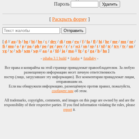
Пароль
[
Раскрыть форму
]
[
d
//
au
/
b
/
bg
/
bi
/
bo
/
c
/
dev
/
di
/
em
/
ew
/
f
/
fa
/
fl
/
hi
/
hr
/
me
/
mo
/
ne
/
fi
/
mu
/
o
/
p
/
pa
/
ph
/
po
/
pr
/
psy
/
r
/
s
/
sci
/
sn
/
sp
/
t
/
td
/
tr
/
trv
/
tv
/
un
/
vg
/
w
/
wh
/
wm
/
wp
//
aa
/
a
/
fd
/
ja
/
ma
//
fg
/
g
/
ga
/
h
/
ho
]
-
pihaba 3.1 build
+
futaba
+
futallaby
-
Все права и копирайты на этой странице принадлежат правообладателям. За любую
размещенную информацию несет личную ответственность
постер (лицо, загрузившее эту информацию). Все комментарии принадлежат лицам,
отправившим их.
Если вы обнаружили информацию, размещённую против правил, пожалуйста,
сообщите нам
об этом.
All trademarks, copyrights, comments, and images on this page are owned by and are the
responsibility of their respective parties. If you find information violating the rules, please
report
it.