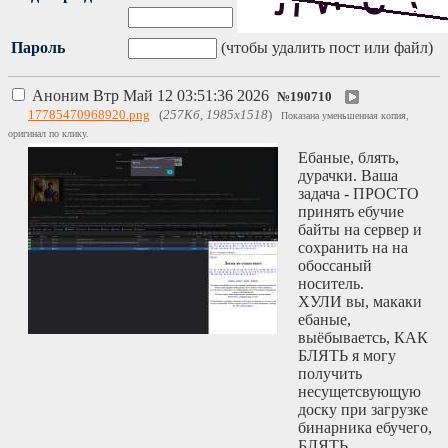
Пароль
(чтобы удалить пост или файл)
Аноним
Втр Май 12 03:51:36 2026
№
190710
17785470968920.png
(
257Кб, 1985x1518
)
Показана уменьшенная копия,
оригинал по клику.
Ебаные, блять,
дурачки. Ваша
задача - ПРОСТО
принять ебучие
байты на сервер и
сохранить на на
обоссаный
носитель.
ХУЛИ вы, макаки
ебаные,
выёбываетсь, КАК
БЛЯТЬ я могу
получить
несущетсвующую
доску при загрузке
бинарника ебучего,
БЛЯТЬ.