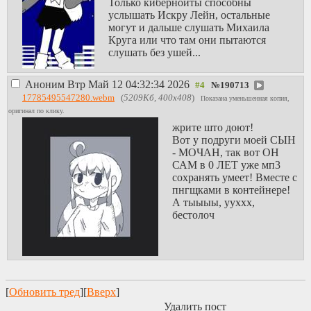
Только киберноиты способны
услышать Искру Лейн, остальные
могут и дальше слушать Михаила
Круга или что там они пытаются
слушать без ушей...
Аноним
Втр Май 12 04:32:34 2026
№
190713
17785495547280.webm
(
5209Кб, 400x408
)
Показана уменьшенная копия,
оригинал по клику.
жрите што доют!
Вот у подруги моей СЫН
- МОЧАН, так вот ОН
САМ в 0 ЛЕТ уже мп3
сохранять умеет! Вместе с
пнгщками в контейнере!
А тыыыы, ууххх,
бестолоч
[
Обновить тред
][
Вверх
]
Удалить пост