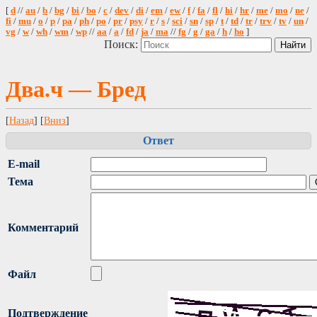
[
d
//
au
/
b
/
bg
/
bi
/
bo
/
c
/
dev
/
di
/
em
/
ew
/
f
/
fa
/
fl
/
hi
/
hr
/
me
/
mo
/
ne
/
fi
/
mu
/
o
/
p
/
pa
/
ph
/
po
/
pr
/
psy
/
r
/
s
/
sci
/
sn
/
sp
/
t
/
td
/
tr
/
trv
/
tv
/
un
/
vg
/
w
/
wh
/
wm
/
wp
//
aa
/
a
/
fd
/
ja
/
ma
//
fg
/
g
/
ga
/
h
/
ho
]
Поиск:
Два.ч — Бред
[
Назад
] [
Вниз
]
Ответ
E-mail
Тема
Комментарий
Файл
Подтверждение