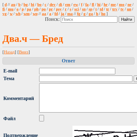
[
d
//
au
/
b
/
bg
/
bi
/
bo
/
c
/
dev
/
di
/
em
/
ew
/
f
/
fa
/
fl
/
hi
/
hr
/
me
/
mo
/
ne
/
fi
/
mu
/
o
/
p
/
pa
/
ph
/
po
/
pr
/
psy
/
r
/
s
/
sci
/
sn
/
sp
/
t
/
td
/
tr
/
trv
/
tv
/
un
/
vg
/
w
/
wh
/
wm
/
wp
//
aa
/
a
/
fd
/
ja
/
ma
//
fg
/
g
/
ga
/
h
/
ho
]
Поиск:
Два.ч — Бред
[
Назад
] [
Вниз
]
Ответ
E-mail
Тема
Комментарий
Файл
Подтверждение