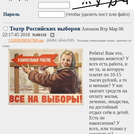
Пароль
(чтобы удалить пост или файл)
Театр Российских выборов
Аноним
Втр Мар 06
22:17:45 2018
№
80118
15203638650790.jpg
(
66Кб, 664x500
)
Показана уменьшенная копия, оригинал по
клику.
Ребята! Вам что,
хорошо живется? У
всех есть работа, и
не та, за которую
платят по 10-15
тысяч рублей, а то
и меньше? У вас
хватает средств на
оплату жилья,
лечение, лекарства,
на достойный
отдых себя и детей.
Есть ли
накопления? У
всех, или только у
некоторых?