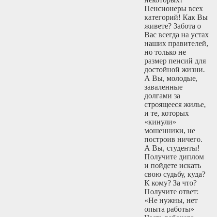
Пенсионеры всех
категорий! Как Вы
живете? Забота о
Вас всегда на устах
наших правителей,
но только не
размер пенсий для
достойной жизни.
А Вы, молодые,
заваленные
долгами за
строящееся жилье,
и те, которых
«кинули»
мошенники, не
построив ничего.
А Вы, студенты!
Получите диплом
и пойдете искать
свою судьбу, куда?
К кому? За что?
Получите ответ:
«Не нужны, нет
опыта работы»