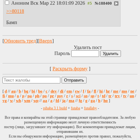
образ народного
Аноним
Вск Мар 22 18:01:09 2026
№
188400
любимца за годы
>>80118
его руководства не
принес для
Бамп
благосостояния
простого народа
существенных
[
Обновить тред
][
Вверх
]
изменений.
Нищенские
Удалить пост
подачки равные
Пароль
назначенным им
же инфляционным
[
Раскрыть форму
]
компенсациями и
одновременным
повышением
тарифов ЖКХ и
[
d
//
au
/
b
/
bg
/
bi
/
bo
/
c
/
dev
/
di
/
em
/
ew
/
f
/
fa
/
оплаты проезда
fl
/
hi
/
hr
/
me
/
mo
/
ne
/
fi
/
mu
/
o
/
p
/
pa
/
ph
/
po
/
pr
/
psy
/
r
/
s
/
sci
/
sn
/
sp
/
t
/
td
/
tr
/
trv
/
tv
/
un
/
лишь
vg
/
w
/
wh
/
wm
/
wp
//
aa
/
a
/
fd
/
ja
/
ma
//
fg
/
g
/
ga
/
h
/
ho
]
поддерживают
-
pihaba 3.1 build
+
futaba
+
futallaby
спадающие штаны
-
трудящихся и
Все права и копирайты на этой странице принадлежат правообладателям. За любую
прочего населения.
размещенную информацию несет личную ответственность
Воистину,
постер (лицо, загрузившее эту информацию). Все комментарии принадлежат лицам,
созданный образ
отправившим их.
Если вы обнаружили информацию, размещённую против правил, пожалуйста,
благочестивца,