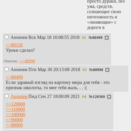
просто дураки, без
ума, средств,
сознающие свою
ничтожность и
«линяющие» с
дороги в
спасительные
Аноним
Вск Мар 18 16:08:55 2018
кусты.
№
80499
Начнем с
>>80118
направлений и
Уроки сделал?
личностей. Первое
место занято.
Ответы:
>>80998
Толпа рукоплещет,
Аноним
Птн Мар 30 20:13:08 2018
ликует. Говорит,
№
80998
что главное: -
>>80499
спокойствие и так
Если здравый взгляд на картину мира для тебя - это
называемая
признак школоты, то мне тебя жаль. . . :(
стабильность. В
чем? Чтобы жить в
Аноним
Пнд Сен 27 18:00:09 2021
№
120369
постоянной
>>120000
нищете? Вы этому
>>110000
рады?
>>100000
Благопристойный,
>>90000
обаятельный,
>>80000
ласково-вежливый