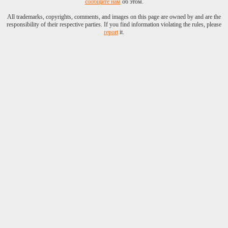
сообщите нам
об этом.
христолюбца,
благоверного
All trademarks, copyrights, comments, and images on this page are owned by and are the
прихожанина в
responsibility of their respective parties. If you find information violating the rules, please
союзе со
report
it.
святейшим
патриархом дает
поддержку и
популярность. Это
Вы так думаете, но
только не он Сам!
О другом. Стойкий
коммунист,
дипломированный,
с научными
степенями,
почетный
пчеловод, идейный
вдохновитель
пионеров,
молодых и
престарелых
ветеранов.
Бессменный
руководитель
КПРФ, так и не