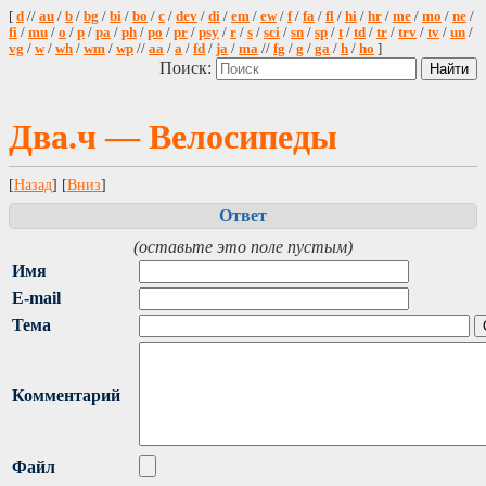
[
d
//
au
/
b
/
bg
/
bi
/
bo
/
c
/
dev
/
di
/
em
/
ew
/
f
/
fa
/
fl
/
hi
/
hr
/
me
/
mo
/
ne
/
fi
/
mu
/
o
/
p
/
pa
/
ph
/
po
/
pr
/
psy
/
r
/
s
/
sci
/
sn
/
sp
/
t
/
td
/
tr
/
trv
/
tv
/
un
/
vg
/
w
/
wh
/
wm
/
wp
//
aa
/
a
/
fd
/
ja
/
ma
//
fg
/
g
/
ga
/
h
/
ho
]
Поиск:
Два.ч — Велосипеды
[
Назад
] [
Вниз
]
Ответ
(оставьте это поле пустым)
Имя
E-mail
Тема
Комментарий
Файл