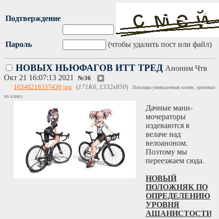
Подтверждение
Пароль
(чтобы удалить пост или файл)
НОВЫХ НЬЮФАГОВ ИТТ ТРЕД
Аноним
Чтв
Окт 21 16:07:13 2021
№
36
16348216337430.jpg
(
171Кб, 1332x850
)
Показана уменьшенная копия, оригинал
по клику.
Дачные мани-
мочераторы
издеваются в
велаче над
велоаноном.
Поэтому мы
переезжаем сюда.
НОВЫЙ
ПОЛОЖНЯК ПО
ОПРЕДЕЛЕНИЮ
УРОВНЯ
АШАНИСТОСТИ