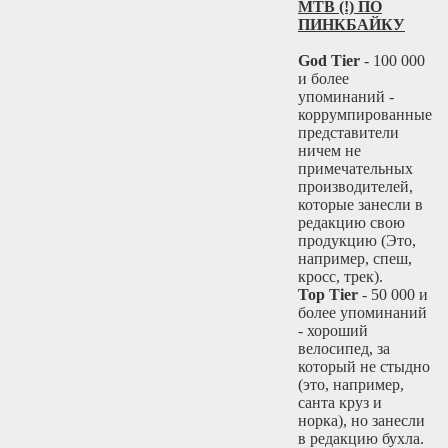
MTB (!) ПО
ПИНКБАЙКУ
God Tier
- 100 000
и более
упоминаний -
коррумпированные
представители
ничем не
примечательных
производителей,
которые занесли в
редакцию свою
продукцию (Это,
например, спеш,
кросс, трек).
Top Tier
- 50 000 и
более упоминаний
- хороший
велосипед, за
который не стыдно
(это, например,
санта круз и
норка), но занесли
в редакцию бухла.