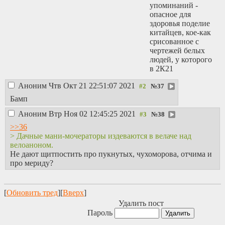
упоминаний -
опасное для
здоровья поделие
китайцев, кое-как
срисованное с
чертежей белых
людей, у которого
в 2К21
отваливается
Аноним
Чтв Окт 21 22:51:07 2021
краска и стаканы
№
37
(сами догадайтесь,
Бамп
что за бренд),
Аноним
Втр Ноя 02 12:45:25 2021
парни из
№
38
пинкбайка такое
>>36
даже не тестили.
> Дачные мани-мочераторы издеваются в велаче над
Shit tier
- менее
велоаноном.
2000 упоминаний
Не дают щитпостить про пукнутых, чухоморова, отчима и
(как оно туда
про мериду?
попало вообще?).
Maket Tier
-
производитель ни
[
Обновить тред
][
Вверх
]
разу не упомянут
Удалить пост
на пинкбайке.
Пароль
Проверка