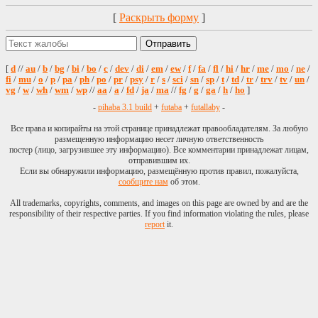
осуществляется по
[
Раскрыть форму
]
ссылке
https://www.google.co
q=site%3Apinkbike.c
путём замены
[
d
//
au
/
b
/
bg
/
bi
/
bo
/
c
/
dev
/
di
/
em
/
ew
/
f
/
fa
/
fl
/
hi
/
hr
/
me
/
mo
/
ne
/
маркавелосипеда
fi
/
mu
/
o
/
p
/
pa
/
ph
/
po
/
pr
/
psy
/
r
/
s
/
sci
/
sn
/
sp
/
t
/
td
/
tr
/
trv
/
tv
/
un
/
на интересующий
vg
/
w
/
wh
/
wm
/
wp
//
aa
/
a
/
fd
/
ja
/
ma
//
fg
/
g
/
ga
/
h
/
ho
]
бренд.
-
pihaba 3.1 build
+
futaba
+
futallaby
-
Например, по
ссылке
Все права и копирайты на этой странице принадлежат правообладателям. За любую
https://www.google.co
размещенную информацию несет личную ответственность
q=site%3Apinkbike.c
постер (лицо, загрузившее эту информацию). Все комментарии принадлежат лицам,
отправившим их.
мы увидим жалкие
Если вы обнаружили информацию, размещённую против правил, пожалуйста,
3 тысячи
сообщите нам
об этом.
упоминаний
ашанов от брэнда
All trademarks, copyrights, comments, and images on this page are owned by and are the
пенсионерида, а
responsibility of their respective parties. If you find information violating the rules, please
report
it.
перейдя по ссылке
https://www.google.co
q=site%3Apinkbike.c
- обнаружим 7100
упоминаний
надёжных
велосипедов
уважаемого бренда