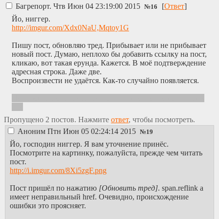
Багрепорт.
Чтв Июн 04 23:19:00 2015
[
Ответ
]
№
16
Йо, ниггер.
http://imgur.com/Xdx0NaU,Mqtoy1G
Пишу пост, обновляю тред. Прибывает или не прибывает
новый пост. Думаю, неплохо бы добавить ссылку на пост,
кликаю, вот такая ерунда. Кажется. В моё подтверждение
адресная строка. Даже две.
Воспроизвести не удаётся. Как-то случайно появляется.
Не хочешь сделать возможным прикрепление картинок в
/d/?
Пропущено 2 постов. Нажмите
ответ
, чтобы посмотреть.
Аноним
Птн Июн 05 02:24:14 2015
№
19
Йо, господин ниггер. Я вам уточнение принёс.
Посмотрите на картинку, пожалуйста, прежде чем читать
пост.
http://i.imgur.com/8Xi5zgF.png
Пост пришёл по нажатию
[Обновить тред]
. span.reflink a
имеет неправильный href. Очевидно, происхождение
ошибки это проясняет.