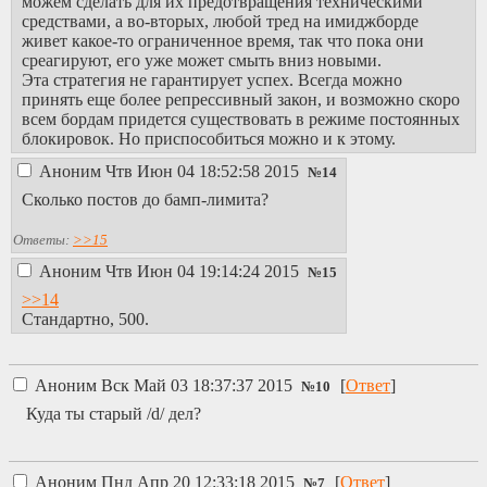
можем сделать для их предотвращения техническими
средствами, а во-вторых, любой тред на имиджборде
живет какое-то ограниченное время, так что пока они
среагируют, его уже может смыть вниз новыми.
Эта стратегия не гарантирует успех. Всегда можно
принять еще более репрессивный закон, и возможно скоро
всем бордам придется существовать в режиме постоянных
блокировок. Но приспособиться можно и к этому.
Аноним
Чтв Июн 04 18:52:58 2015
№
14
Сколько постов до бамп-лимита?
Ответы:
>>15
Аноним
Чтв Июн 04 19:14:24 2015
№
15
>>14
Стандартно, 500.
Аноним
Вск Май 03 18:37:37 2015
[
Ответ
]
№
10
Куда ты старый /d/ дел?
Аноним
Пнд Апр 20 12:33:18 2015
[
Ответ
]
№
7