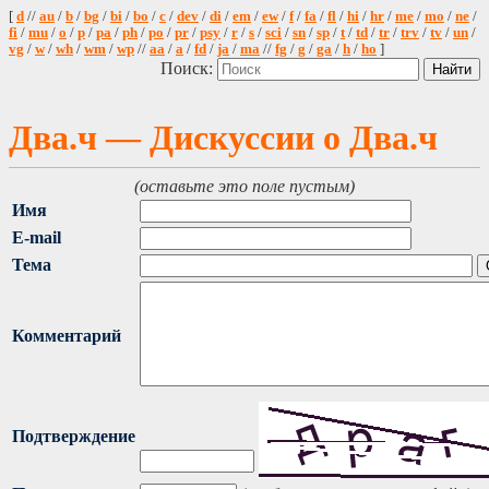
[
d
//
au
/
b
/
bg
/
bi
/
bo
/
c
/
dev
/
di
/
em
/
ew
/
f
/
fa
/
fl
/
hi
/
hr
/
me
/
mo
/
ne
/
fi
/
mu
/
o
/
p
/
pa
/
ph
/
po
/
pr
/
psy
/
r
/
s
/
sci
/
sn
/
sp
/
t
/
td
/
tr
/
trv
/
tv
/
un
/
vg
/
w
/
wh
/
wm
/
wp
//
aa
/
a
/
fd
/
ja
/
ma
//
fg
/
g
/
ga
/
h
/
ho
]
Поиск:
Два.ч — Дискуссии о Два.ч
(оставьте это поле пустым)
Имя
E-mail
Тема
Комментарий
Подтверждение