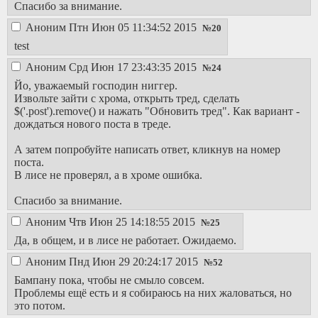
Спасибо за внимание.
Аноним
Птн Июн 05 11:34:52 2015
№
20
test
Аноним
Срд Июн 17 23:43:35 2015
№
24
Йо, уважаемый господин ниггер.
Извольте зайти с хрома, открыть тред, сделать
$('.post').remove() и нажать "Обновить тред". Как вариант -
дождаться нового поста в треде.
А затем попробуйте написать ответ, кликнув на номер
поста.
В лисе не проверял, а в хроме ошибка.
Спасибо за внимание.
Аноним
Чтв Июн 25 14:18:55 2015
№
25
Да, в общем, и в лисе не работает. Ожидаемо.
Аноним
Пнд Июн 29 20:24:17 2015
№
52
Бампану пока, чтобы не смыло совсем.
Проблемы ещё есть и я собираюсь на них жаловаться, но
это потом.