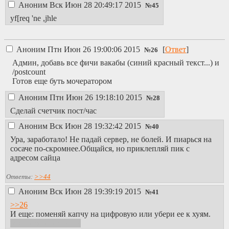
Аноним
Вск Июн 28 20:49:17 2015
№
45
yf[req 'ne ,jhle
Аноним
Птн Июн 26 19:00:06 2015
[
Ответ
]
№
26
Админ, добавь все фичи вакабы (синий красный текст...) и
/postcount
Готов еще буть мочератором
Аноним
Птн Июн 26 19:18:10 2015
№
28
Сделай счетчик пост/час
Аноним
Вск Июн 28 19:32:42 2015
№
40
Ура, заработало! Не падай сервер, не болей. И пиарься на
сосаче по-скромнее.Общайся, но приклепляй пик с
адресом сайца
Ответы:
>>44
Аноним
Вск Июн 28 19:39:19 2015
№
41
>>26
И еще: поменяй капчу на цифровую или убери ее к хуям.
inb4: кокококо дедос