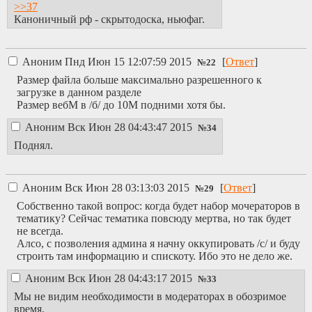
>>37
Каноничный рф - скрытодоска, ньюфаг.
Аноним
Пнд Июн 15 12:07:59 2015
[
Ответ
]
№
22
Размер файла больше максимально разрешенного к
загрузке в данном разделе
Размер вебМ в /б/ до 10М подними хотя бы.
Аноним
Вск Июн 28 04:43:47 2015
№
34
Поднял.
Аноним
Вск Июн 28 03:13:03 2015
[
Ответ
]
№
29
Собственно такой вопрос: когда будет набор мочераторов в
тематику? Сейчас тематика повсюду мертва, но так будет
не всегда.
Алсо, с позволения админа я начну оккупировать /c/ и буду
строить там информацию и спискоту. Ибо это не дело же.
Аноним
Вск Июн 28 04:43:17 2015
№
33
Мы не видим необходимости в модераторах в обозримое
время.