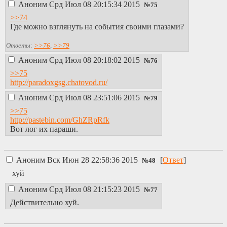
Аноним
Срд Июл 08 20:15:34 2015
№
75
>>74
Где можно взглянуть на события своими глазами?
Ответы:
>>76
,
>>79
Аноним
Срд Июл 08 20:18:02 2015
№
76
>>75
http://paradoxgsg.chatovod.ru/
Аноним
Срд Июл 08 23:51:06 2015
№
79
>>75
http://pastebin.com/GhZRpRfk
Вот лог их параши.
Аноним
Вск Июн 28 22:58:36 2015
[
Ответ
]
№
48
хуй
Аноним
Срд Июл 08 21:15:23 2015
№
77
Действительно хуй.