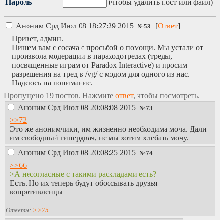
Пароль
(чтобы удалить пост или файл)
Аноним
Срд Июл 08 18:27:29 2015
[
Ответ
]
№
53
Привет, админ.
Пишем вам с сосача с просьбой о помощи. Мы устали от
произвола модерации в параходотредах (треды,
посвященные играм от Paradox Interactive) и просим
разрешения на тред в /vg/ с модом для одного из нас.
Надеюсь на понимание.
Пропущено 19 постов. Нажмите
ответ
, чтобы посмотреть.
Аноним
Срд Июл 08 20:08:08 2015
№
73
>>72
Это же анонимчики, им жизненно необходима моча. Дали
им свободный гипердвач, не мы хотим хлебать мочу.
Аноним
Срд Июл 08 20:08:25 2015
№
74
>>66
>А несогласные с такими раскладами есть?
Есть. Но их теперь будут обоссывать друзья
копротивленцы
Ответы:
>>75