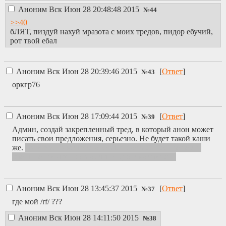
Аноним
Вск Июн 28 20:48:48 2015
№
44
>>40
бЛЯТ, пиздуй нахуй мразота с моих тредов, пидор ебучий,
рот твой ебал
Аноним
Вск Июн 28 20:39:46 2015
[
Ответ
]
№
43
оркгр76
Аноним
Вск Июн 28 17:09:44 2015
[
Ответ
]
№
39
Админ, создай закрепленный тред, в который анон может
писать свои предложения, серьезно. Не будет такой каши
же.
Ну и раз я уже тред создал, то сделай разные темы,
очень непривычно на светлом фоне всё читать.
Аноним
Вск Июн 28 13:45:37 2015
[
Ответ
]
№
37
где мой /rf/ ???
Аноним
Вск Июн 28 14:11:50 2015
№
38