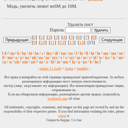
Модь, увеличь лимит вебМ до 10М.
Удалить пост
Пароль
[
0
] [
1
] [
2
] [
3
] [
4
] [
5
] [
6
] [
7
] [
8
]
[
9
] [
10
] [
11
] [
12
] [
13
] [
14
] [15]
[
d
//
au
/
b
/
bg
/
bi
/
bo
/
c
/
dev
/
di
/
em
/
ew
/
f
/
fa
/
fl
/
hi
/
hr
/
me
/
mo
/
ne
/
fi
/
mu
/
o
/
p
/
pa
/
ph
/
po
/
pr
/
psy
/
r
/
s
/
sci
/
sn
/
sp
/
t
/
td
/
tr
/
trv
/
tv
/
un
/
vg
/
w
/
wh
/
wm
/
wp
//
aa
/
a
/
fd
/
ja
/
ma
//
fg
/
g
/
ga
/
h
/
ho
]
-
pihaba 3.1 build
+
futaba
+
futallaby
-
Все права и копирайты на этой странице принадлежат правообладателям. За любую
размещенную информацию несет личную ответственность
постер (лицо, загрузившее эту информацию). Все комментарии принадлежат лицам,
отправившим их.
Если вы обнаружили информацию, размещённую против правил, пожалуйста,
сообщите нам
об этом.
All trademarks, copyrights, comments, and images on this page are owned by and are the
responsibility of their respective parties. If you find information violating the rules, please
report
it.
Скорость борды: 1 п./час