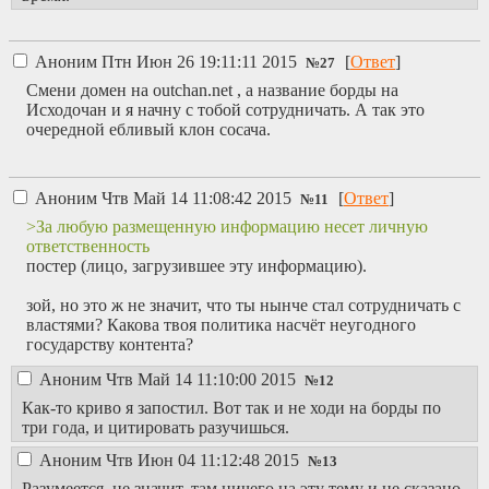
Аноним
Птн Июн 26 19:11:11 2015
[
Ответ
]
№
27
Смени домен на outchan.net , а название борды на
Исходочан и я начну с тобой сотрудничать. А так это
очередной ебливый клон сосача.
Аноним
Чтв Май 14 11:08:42 2015
[
Ответ
]
№
11
>За любую размещенную информацию несет личную
ответственность
постер (лицо, загрузившее эту информацию).
зой, но это ж не значит, что ты нынче стал сотрудничать с
властями? Какова твоя политика насчёт неугодного
государству контента?
Аноним
Чтв Май 14 11:10:00 2015
№
12
Как-то криво я запостил. Вот так и не ходи на борды по
три года, и цитировать разучишься.
Аноним
Чтв Июн 04 11:12:48 2015
№
13
Разумеется, не значит, там ничего на эту тему и не сказано.