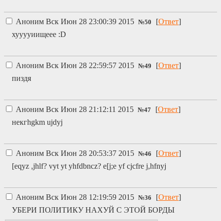
Аноним
Вск Июн 28 23:00:39 2015
[
Ответ
]
№
50
хууууиищеее :D
Аноним
Вск Июн 28 22:59:57 2015
[
Ответ
]
№
49
пиздя
Аноним
Вск Июн 28 21:12:11 2015
[
Ответ
]
№
47
некгhgkm ujdyj
Аноним
Вск Июн 28 20:53:37 2015
[
Ответ
]
№
46
[eqyz ,jhlf? vyt yt yhfdbncz? e[j;e yf cjcfre j,hfnyj
Аноним
Вск Июн 28 12:19:59 2015
[
Ответ
]
№
36
УБЕРИ ПОЛИТИКУ НАХУЙ С ЭТОЙ БОРДЫ