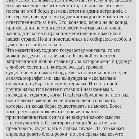
Это выражение значит именно то, что оно значит - все
посты на этой борде размещаются не администрацией, а
постерами, очевидно, что администрация не может нести
ответственность за них. Это, конечно, верно не до конца,
при желании на меня все повесят, учитывая состояние
законодательства и правоприменительной практики в
нашей стране. Но я и подставляться не собираюсь особо, и
деанониться добровольно.
Что касается неугодного государству контента, то его
можно разделить на две части. К первой относится
запрещенное в любой стране цп, за которое меня пидорнут
с любого хостинга и которое всегда угрожало
существованию имиджборд. Здесь политика понятна, не
являясь моралфагами, мы вынуждены максимально
оперативно убирать такие материалы. Но во второй
группе находится контент, ставший незаконным в
последние года три, когда ГосДума обрушила на нас град
охуительных законов, если досконально соблюдать
которые, никакая борда существовать не может. Более
того, регулярно появляются новые, так что
приспосабливаться к ним я не вижу никакого смысла.
Поэтому контент, без которого имиджборды нельзя
представить, будет здесь в любом случае. Да, это может
спровоцировать блокировки, но во-первых мы кое-что