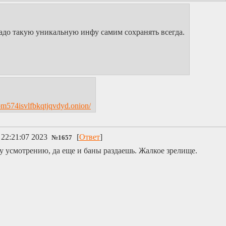
надо такую уникальную инфу самим сохранять всегда.
m574isvlfbkqtjqvdyd.onion/
 22:21:07 2023
[
Ответ
]
№
1657
у усмотрению, да еще и баны раздаешь. Жалкое зрелище.