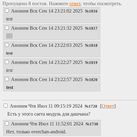
Пропущено 8 постов. Нажмите
ответ
, чтобы посмотреть.
Аноним
Вск Сен 14 23:21:02 2025
№
1816
test
Аноним
Вск Сен 14 23:21:32 2025
№
1817
test
Аноним
Вск Сен 14 23:22:03 2025
№
1818
test
Аноним
Вск Сен 14 23:22:27 2025
№
1819
test
Аноним
Вск Сен 14 23:22:57 2025
№
1820
test
Аноним
Чтв Июл 11 09:15:19 2024
[
Ответ
]
№
1728
Есть у этого саета модуль для дашчана?
Аноним
Чтв Июл 11 11:52:01 2024
№
1730
Нет, только overchan-android.