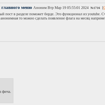
я главного меню
Аноним
Втр Мар 19 05:55:01 2024
[
№
1716
й пост в разделе поможет борде. Это функционал из youtube. Сч
анонимная то можно сделать появление флага на месяц например
а фича.