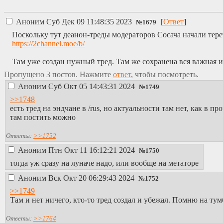
Аноним
Суб Дек 09 11:48:35 2023
[
Ответ
]
№
1679
Поскольку тут деанон-треды модераторов Сосача начали тере
https://2channel.moe/b/
Там уже создан нужный тред. Там же сохранена вся важная
Пропущено 3 постов. Нажмите
ответ
, чтобы посмотреть.
Аноним
Суб Окт 05 14:43:31 2024
№
1749
>>1748
есть тред на эндчане в /rus, но актуальности там нет, как в п
там постить можно
Ответы:
>>1752
Аноним
Птн Окт 11 16:12:21 2024
№
1750
тогда уж сразу на луначе надо, или вообще на метаторе
Аноним
Вск Окт 20 06:29:43 2024
№
1752
>>1749
Там и нет ничего, кто-то тред создал и убежал. Помню на ту
Ответы:
>>1764