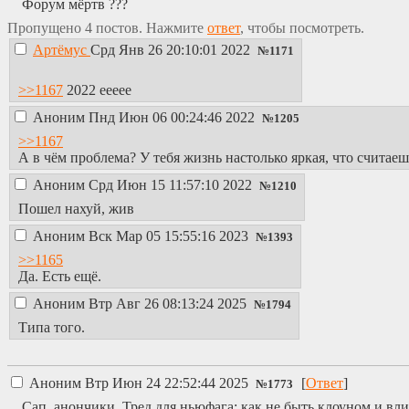
Форум мёртв ???
Пропущено 4 постов. Нажмите
ответ
, чтобы посмотреть.
Артёмус
Срд Янв 26 20:10:01 2022
№
1171
>>1167
2022 еееее
Аноним
Пнд Июн 06 00:24:46 2022
№
1205
>>1167
А в чём проблема? У тебя жизнь настолько яркая, что считае
Аноним
Срд Июн 15 11:57:10 2022
№
1210
Пошел нахуй, жив
Аноним
Вск Мар 05 15:55:16 2023
№
1393
>>1165
Да. Есть ещё.
Аноним
Втр Авг 26 08:13:24 2025
№
1794
Типа того.
Аноним
Втр Июн 24 22:52:44 2025
[
Ответ
]
№
1773
Сап, анончики. Тред для ньюфага: как не быть клоуном и вли