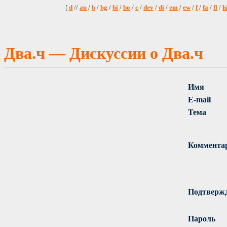
[
d
//
au
/
b
/
bg
/
bi
/
bo
/
c
/
dev
/
di
/
em
/
ew
/
f
/
fa
/
fl
/
h
Два.ч — Дискуссии о Два.ч
Имя
E-mail
Тема
Коммента
Подтверж
Пароль