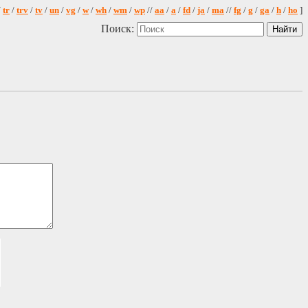
/
tr
/
trv
/
tv
/
un
/
vg
/
w
/
wh
/
wm
/
wp
//
aa
/
a
/
fd
/
ja
/
ma
//
fg
/
g
/
ga
/
h
/
ho
]
Поиск: