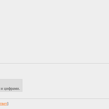
 и цифрами.
твет
]