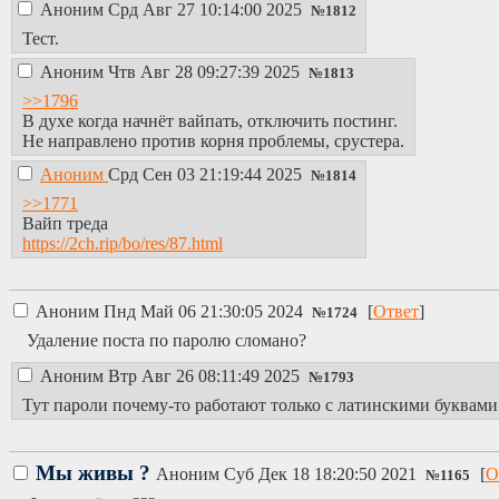
Аноним
Срд Авг 27 10:14:00 2025
№
1812
Тест.
Аноним
Чтв Авг 28 09:27:39 2025
№
1813
>>1796
В духе когда начнёт вайпать, отключить постинг.
Не направлено против корня проблемы, срустера.
Аноним
Срд Сен 03 21:19:44 2025
№
1814
>>1771
Вайп треда
https://2ch.rip/bo/res/87.html
Аноним
Пнд Май 06 21:30:05 2024
[
Ответ
]
№
1724
Удаление поста по паролю сломано?
Аноним
Втр Авг 26 08:11:49 2025
№
1793
Тут пароли почему-то работают только с латинскими буквами
Мы живы ?
Аноним
Суб Дек 18 18:20:50 2021
[
О
№
1165