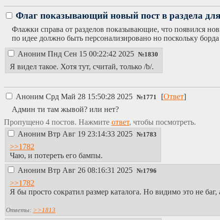
Флаг показывающий новый пост в раздела дл
Флажки справа от разделов показывающие, что появился новы
по идее должно быть персонализировано но поскольку борда 
Аноним
Пнд Сен 15 00:22:42 2025
№
1830
Я видел такое. Хотя тут, считай, только /b/.
Аноним
Срд Май 28 15:50:28 2025
[
Ответ
]
№
1771
Админ ти там жывой? или нет?
Пропущено 4 постов. Нажмите
ответ
, чтобы посмотреть.
Аноним
Втр Авг 19 23:14:33 2025
№
1783
>>1782
Чаю, и потереть его бампы.
Аноним
Втр Авг 26 08:16:31 2025
№
1796
>>1782
Я бы просто сократил размер каталога. Но видимо это не баг, 
Ответы:
>>1813