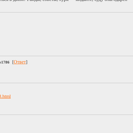
[
Ответ
]
№
1786
3.html