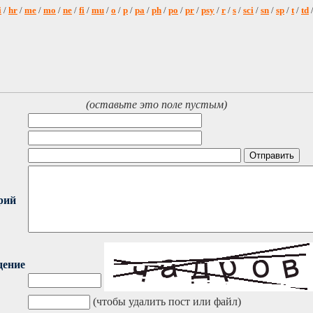
i
/
hr
/
me
/
mo
/
ne
/
fi
/
mu
/
o
/
p
/
pa
/
ph
/
po
/
pr
/
psy
/
r
/
s
/
sci
/
sn
/
sp
/
t
/
td
(оставьте это поле пустым)
рий
дение
(чтобы удалить пост или файл)