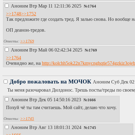
Аноним
Втр Мар 11 12:11:36 2025
№
1764
>>1748
>>1752
Так предложите где создать тред. Я залью снова. Но вообще 
ОП деанон-тредов.
Ответы:
>>1769
Аноним
Втр Май 06 02:42:34 2025
№
1769
>>1764
Очевидно же, на
http://kolchh5ok22n7kmycnghqtie574gzkiz3ojeb
Добро пожаловать на МОЧОК
Аноним
Суб Дек 02
Ты меня разочаровал Дилдонос. Трешь посты/треды по своем
Аноним
Втр Дек 05 14:50:16 2023
№
1666
Похуй чё ты там считаешь. Мой сайт, делаю что хочу.
Ответы:
>>1745
Аноним
Втр Авг 13 18:01:31 2024
№
1745