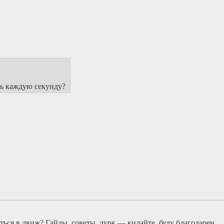
шь каждую секунду?
ться в движ? Гайды, советы, лурк — кидайте, буду благодарен