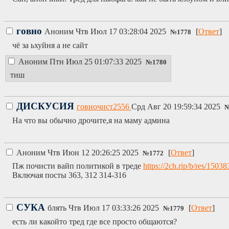
говно
Аноним
Чтв Июл 17 03:28:04 2025
[
Ответ
]
№
1778
чё за ьхуйня а не сайт
Аноним
Птн Июл 25 01:07:33 2025
№
1780
тиш
ДИСКУСИЯ
говночист2556
Срд Авг 20 19:59:34 2025
На что вы обычно дрочите,я на маму админа
Аноним
Чтв Июн 12 20:26:25 2025
[
Ответ
]
№
1772
Пж почисти вайп политикой в треде
https://2ch.rip/b/res/15038
Включая посты 363, 312 314-316
СУКА
блять
Чтв Июл 17 03:33:26 2025
[
Ответ
]
№
1779
есть ли какойто тред где все просто общаются?