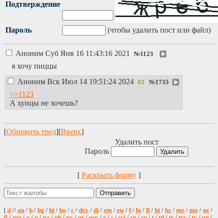
Подтверждение
Пароль
(чтобы удалить пост или файл)
Аноним
Суб Янв 16 11:43:16 2021
№
1123
я хочу пиццы
Аноним
Вск Июл 14 19:51:24 2024
№
1735
>>1123
А хуицы не хочешь?
[
Обновить тред
][
Вверх
]
Удалить пост
Пароль
[
Раскрыть форму
]
[
d
//
au
/
b
/
bg
/
bi
/
bo
/
c
/
dev
/
di
/
em
/
ew
/
f
/
fa
/
fl
/
hi
/
hr
/
me
/
mo
/
ne
/
fi
/
mu
/
o
/
p
/
pa
/
ph
/
po
/
pr
/
psy
/
r
/
s
/
sci
/
sn
/
sp
/
t
/
td
/
tr
/
trv
/
tv
/
un
/