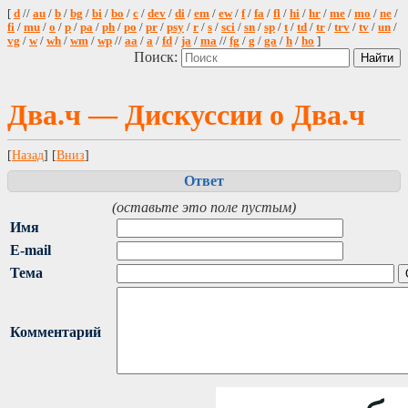
[
d
//
au
/
b
/
bg
/
bi
/
bo
/
c
/
dev
/
di
/
em
/
ew
/
f
/
fa
/
fl
/
hi
/
hr
/
me
/
mo
/
ne
/
fi
/
mu
/
o
/
p
/
pa
/
ph
/
po
/
pr
/
psy
/
r
/
s
/
sci
/
sn
/
sp
/
t
/
td
/
tr
/
trv
/
tv
/
un
/
vg
/
w
/
wh
/
wm
/
wp
//
aa
/
a
/
fd
/
ja
/
ma
//
fg
/
g
/
ga
/
h
/
ho
]
Поиск:
Два.ч — Дискуссии о Два.ч
[
Назад
] [
Вниз
]
Ответ
(оставьте это поле пустым)
Имя
E-mail
Тема
Комментарий