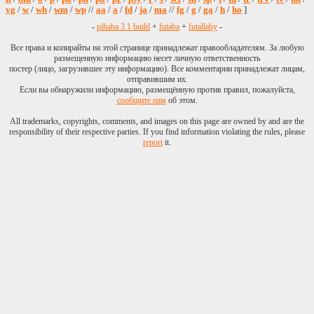
vg
/
w
/
wh
/
wm
/
wp
//
aa
/
a
/
fd
/
ja
/
ma
//
fg
/
g
/
ga
/
h
/
ho
]
-
pihaba 3.1 build
+
futaba
+
futallaby
-
Все права и копирайты на этой странице принадлежат правообладателям. За любую
размещенную информацию несет личную ответственность
постер (лицо, загрузившее эту информацию). Все комментарии принадлежат лицам,
отправившим их.
Если вы обнаружили информацию, размещённую против правил, пожалуйста,
сообщите нам
об этом.
All trademarks, copyrights, comments, and images on this page are owned by and are the
responsibility of their respective parties. If you find information violating the rules, please
report
it.