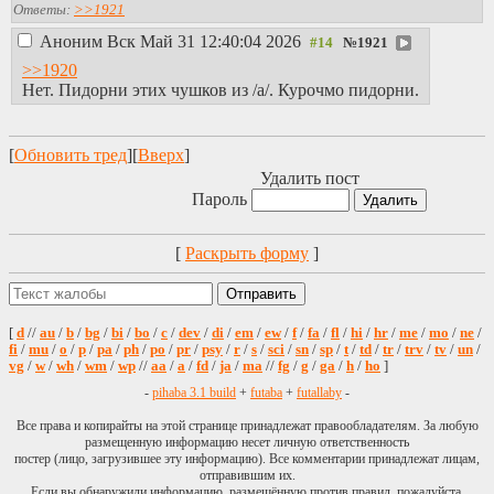
Ответы:
>>1921
Аноним
Вск Май 31 12:40:04 2026
№
1921
>>1920
Нет. Пидорни этих чушков из /а/. Курочмо пидорни.
[
Обновить тред
][
Вверх
]
Удалить пост
Пароль
[
Раскрыть форму
]
[
d
//
au
/
b
/
bg
/
bi
/
bo
/
c
/
dev
/
di
/
em
/
ew
/
f
/
fa
/
fl
/
hi
/
hr
/
me
/
mo
/
ne
/
fi
/
mu
/
o
/
p
/
pa
/
ph
/
po
/
pr
/
psy
/
r
/
s
/
sci
/
sn
/
sp
/
t
/
td
/
tr
/
trv
/
tv
/
un
/
vg
/
w
/
wh
/
wm
/
wp
//
aa
/
a
/
fd
/
ja
/
ma
//
fg
/
g
/
ga
/
h
/
ho
]
-
pihaba 3.1 build
+
futaba
+
futallaby
-
Все права и копирайты на этой странице принадлежат правообладателям. За любую
размещенную информацию несет личную ответственность
постер (лицо, загрузившее эту информацию). Все комментарии принадлежат лицам,
отправившим их.
Если вы обнаружили информацию, размещённую против правил, пожалуйста,