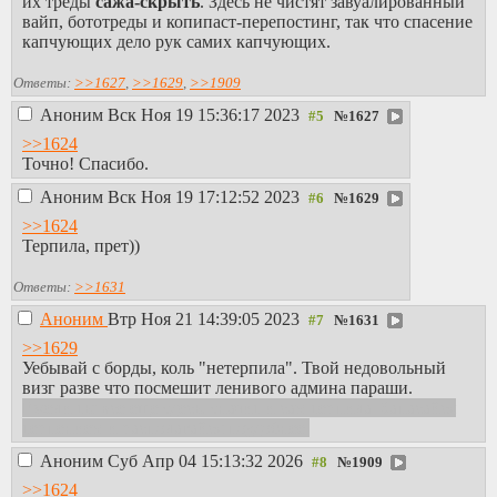
их треды
сажа-скрыть
. Здесь не чистят завуалированный
вайп, бототреды и копипаст-перепостинг, так что спасение
капчующих дело рук самих капчующих.
Ответы:
>>1627
,
>>1629
,
>>1909
Аноним
Вск Ноя 19 15:36:17 2023
№
1627
>>1624
Точно! Спасибо.
Аноним
Вск Ноя 19 17:12:52 2023
№
1629
>>1624
Терпила, прет))
Ответы:
>>1631
Аноним
Втр Ноя 21 14:39:05 2023
№
1631
>>1629
Уебывай с борды, коль "нетерпила". Твой недовольный
визг разве что посмешит ленивого админа параши.
Ежели ты все еще здесь, значит и сам терпила. Запасайся
терпением и располагайся поудобнее.
Аноним
Суб Апр 04 15:13:32 2026
№
1909
>>1624