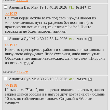
Ответы:
>>1918
Аноним
Втр Май 19 18:40:28 2026
№
1917
>>1912
На этой борде можно взять под свои нужды любой из
многочисленных пустых разделов без постинга (это
практически все из них), как взяли /a/ и /ph/. Никто
возражать не будет, включая админа.
Аноним
Суб Май 30 12:58:14 2026
№
1918
>>1913
Какие-то престарелые работяги с заводов, только заводы и
шизу свою обсуждают. Либо бухарики, либо шизанутые.
Обсуждать там аниме невозможно. Да и не с кем. Пидорни
их всех оттуда, а?
Ответы:
>>1920
Аноним
Суб Май 30 23:19:35 2026
№
1920
>>1918
Называется "Чмач", они перекатывались по разным, давно
закрывшимся бордам и в натуре друг друга знают - больше
10 лет, по собственным словам. Создавай в /b/, если
смущает.