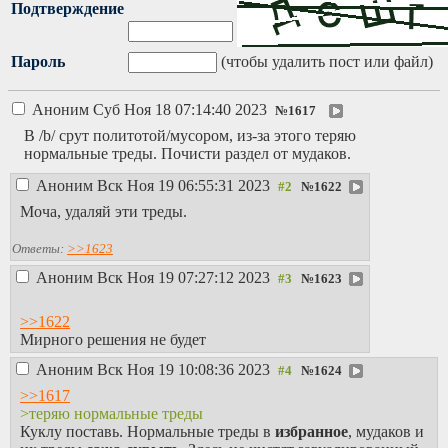
Подтверждение
Пароль
(чтобы удалить пост или файл)
Аноним
Суб Ноя 18 07:14:40 2023
№
1617
В /b/ срут политотой/мусором, из-за этого теряю
нормальные треды. Почисти раздел от мудаков.
Аноним
Вск Ноя 19 06:55:31 2023
№
1622
Моча, удаляй эти треды.
Ответы:
>>1623
Аноним
Вск Ноя 19 07:27:12 2023
№
1623
>>1622
Мирного решения не будет
Аноним
Вск Ноя 19 10:08:36 2023
№
1624
>>1617
>теряю нормальные треды
Куклу поставь. Нормальные треды в
избранное
, мудаков и