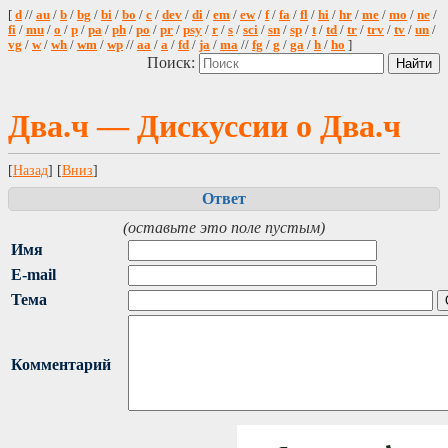
[
d
//
au
/
b
/
bg
/
bi
/
bo
/
c
/
dev
/
di
/
em
/
ew
/
f
/
fa
/
fl
/
hi
/
hr
/
me
/
mo
/
ne
/
fi
/
mu
/
o
/
p
/
pa
/
ph
/
po
/
pr
/
psy
/
r
/
s
/
sci
/
sn
/
sp
/
t
/
td
/
tr
/
trv
/
tv
/
un
/
vg
/
w
/
wh
/
wm
/
wp
//
aa
/
a
/
fd
/
ja
/
ma
//
fg
/
g
/
ga
/
h
/
ho
]
Поиск:
Два.ч — Дискуссии о Два.ч
[
Назад
] [
Вниз
]
Ответ
(оставьте это поле пустым)
Имя
E-mail
Тема
Комментарий