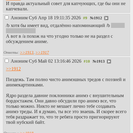
И правда актуальный совет для капчующих, где бы они не
капчевали.
Аноним
Суб Апр 18 19:11:35 2026
№
1912
/b хотя бы имеет вид, отдалённо напоминающий /b
что бы
это не значило
А вот в /a похож на что угодно только не на раздел с
обсуждением аниме.
Ответы:
>>1913
,
>>1917
Аноним
Суб Май 02 13:16:46 2026
№
1913
>>1912
Пиздежь. Там полно чисто анимэшных тредов с поэзией и
анимекартинками.
Ядро раздела давние поклонники анимэ с внушительным
бордостажем. Они давно обсудили про анимэ все, что
только можно. Никто не мешает лично тебе создавать
анимэ треды. И я думаю, ты все это знаешь. И скорее всего
тебя раздражает то, что те ребята просто пригнорируют
твой нубский байт.