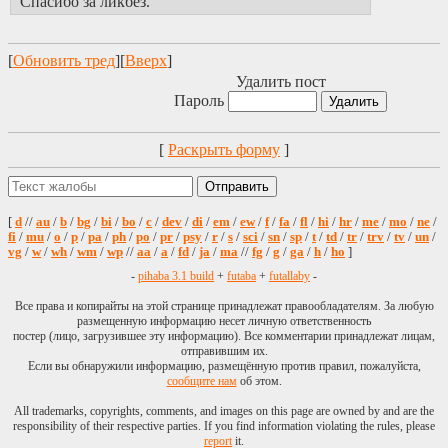
Спасибо за ликбез.
[
Обновить тред
][
Вверх
]
Удалить пост
Пароль
[
Раскрыть форму
]
[
d
//
au
/
b
/
bg
/
bi
/
bo
/
c
/
dev
/
di
/
em
/
ew
/
f
/
fa
/
fl
/
hi
/
hr
/
me
/
mo
/
ne
/
fi
/
mu
/
o
/
p
/
pa
/
ph
/
po
/
pr
/
psy
/
r
/
s
/
sci
/
sn
/
sp
/
t
/
td
/
tr
/
trv
/
tv
/
un
/
vg
/
w
/
wh
/
wm
/
wp
//
aa
/
a
/
fd
/
ja
/
ma
//
fg
/
g
/
ga
/
h
/
ho
]
-
pihaba 3.1 build
+
futaba
+
futallaby
-
Все права и копирайты на этой странице принадлежат правообладателям. За любую
размещенную информацию несет личную ответственность
постер (лицо, загрузившее эту информацию). Все комментарии принадлежат лицам,
отправившим их.
Если вы обнаружили информацию, размещённую против правил, пожалуйста,
сообщите нам
об этом.
All trademarks, copyrights, comments, and images on this page are owned by and are the
responsibility of their respective parties. If you find information violating the rules, please
report
it.