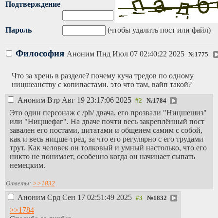
Подтверждение
Пароль
(чтобы удалить пост или файл)
Философия
Аноним
Пнд Июл 07 02:40:22 2025
№
1775
Что за хрень в разделе? почему куча тредов по одному
ницшеанству с копипастами. это что там, вайп такой?
Аноним
Втр Авг 19 23:17:06 2025
№
1784
Это один персонаж с /ph/ двача, его прозвали "Ницшешиз"
или "Ницшефаг". На дваче почти весь закреплённый пост
завален его постами, цитатами и общеием самим с собой,
как и весь ницше-тред, за что его регулярно с его трудами
трут. Как человек он толковый и умный настолько, что его
никто не понимает, особенно когда он начинает сыпать
немецким.
Ответы:
>>1832
Аноним
Срд Сен 17 02:51:49 2025
№
1832
>>1784