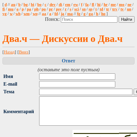
[
d
//
au
/
b
/
bg
/
bi
/
bo
/
c
/
dev
/
di
/
em
/
ew
/
f
/
fa
/
fl
/
hi
/
hr
/
me
/
mo
/
ne
/
fi
/
mu
/
o
/
p
/
pa
/
ph
/
po
/
pr
/
psy
/
r
/
s
/
sci
/
sn
/
sp
/
t
/
td
/
tr
/
trv
/
tv
/
un
/
vg
/
w
/
wh
/
wm
/
wp
//
aa
/
a
/
fd
/
ja
/
ma
//
fg
/
g
/
ga
/
h
/
ho
]
Поиск:
Два.ч — Дискуссии о Два.ч
[
Назад
] [
Вниз
]
Ответ
(оставьте это поле пустым)
Имя
E-mail
Тема
Комментарий