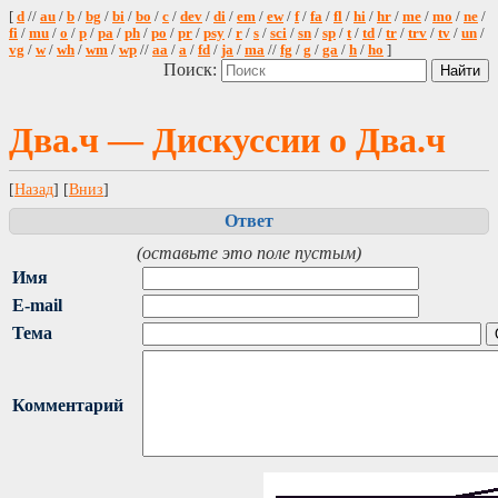
[
d
//
au
/
b
/
bg
/
bi
/
bo
/
c
/
dev
/
di
/
em
/
ew
/
f
/
fa
/
fl
/
hi
/
hr
/
me
/
mo
/
ne
/
fi
/
mu
/
o
/
p
/
pa
/
ph
/
po
/
pr
/
psy
/
r
/
s
/
sci
/
sn
/
sp
/
t
/
td
/
tr
/
trv
/
tv
/
un
/
vg
/
w
/
wh
/
wm
/
wp
//
aa
/
a
/
fd
/
ja
/
ma
//
fg
/
g
/
ga
/
h
/
ho
]
Поиск:
Два.ч — Дискуссии о Два.ч
[
Назад
] [
Вниз
]
Ответ
(оставьте это поле пустым)
Имя
E-mail
Тема
Комментарий