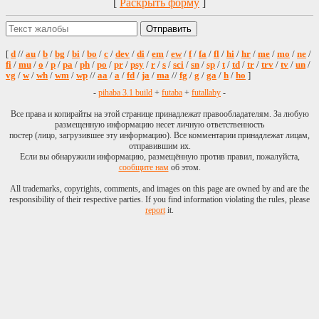
[
Раскрыть форму
]
[
d
//
au
/
b
/
bg
/
bi
/
bo
/
c
/
dev
/
di
/
em
/
ew
/
f
/
fa
/
fl
/
hi
/
hr
/
me
/
mo
/
ne
/
fi
/
mu
/
o
/
p
/
pa
/
ph
/
po
/
pr
/
psy
/
r
/
s
/
sci
/
sn
/
sp
/
t
/
td
/
tr
/
trv
/
tv
/
un
/
vg
/
w
/
wh
/
wm
/
wp
//
aa
/
a
/
fd
/
ja
/
ma
//
fg
/
g
/
ga
/
h
/
ho
]
-
pihaba 3.1 build
+
futaba
+
futallaby
-
Все права и копирайты на этой странице принадлежат правообладателям. За любую
размещенную информацию несет личную ответственность
постер (лицо, загрузившее эту информацию). Все комментарии принадлежат лицам,
отправившим их.
Если вы обнаружили информацию, размещённую против правил, пожалуйста,
сообщите нам
об этом.
All trademarks, copyrights, comments, and images on this page are owned by and are the
responsibility of their respective parties. If you find information violating the rules, please
report
it.