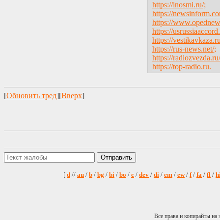
https://inosmi.ru/;
https://newsinform.c
https://www.opednew
https://usrussiaaccord.
https://vestikavkaza.ru
https://rus-news.net/;
https://radiozvezda.ru/
https://top-radio.ru.
[
Обновить тред
][
Вверх
]
[
d
//
au
/
b
/
bg
/
bi
/
bo
/
c
/
dev
/
di
/
em
/
ew
/
f
/
fa
/
fl
/
h
Все права и копирайты на