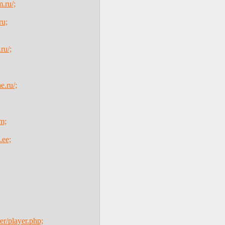
.ru/;
ru;
ru/;
e.ru/;
om;
.ee;
yer/player.php;