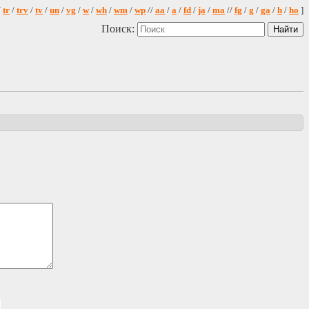
/
tr
/
trv
/
tv
/
un
/
vg
/
w
/
wh
/
wm
/
wp
//
aa
/
a
/
fd
/
ja
/
ma
//
fg
/
g
/
ga
/
h
/
ho
]
Поиск: