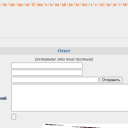
i
/
hr
/
me
/
mo
/
ne
/
fi
/
mu
/
o
/
p
/
pa
/
ph
/
po
/
pr
/
psy
/
r
/
s
/
sci
/
sn
/
sp
/
t
/
td
Ответ
(оставьте это поле пустым)
рий