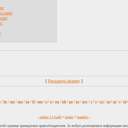
om;
s.com/;
org/;
/;
;
[
Раскрыть форму
]
i
/
hr
/
me
/
mo
/
ne
/
fi
/
mu
/
o
/
p
/
pa
/
ph
/
po
/
pr
/
psy
/
r
/
s
/
sci
/
sn
/
sp
/
t
/
td
-
pihaba 3.1 build
+
futaba
+
futallaby
-
 этой странице принадлежат правообладателям. За любую размещенную информацию нес