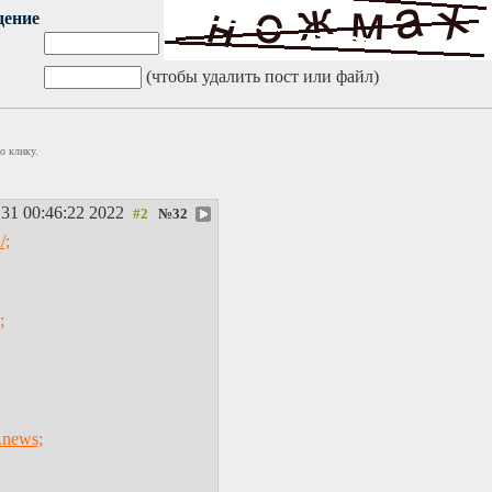
дение
(чтобы удалить пост или файл)
о клику.
31 00:46:22 2022
№
32
/;
;
.news;