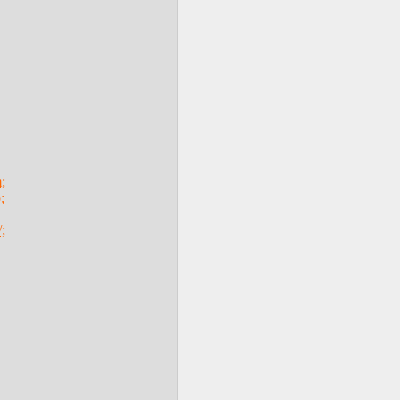
;
;
;