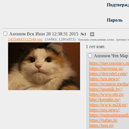
Подтверж
Пароль
Аноним
Вск Июн 28 12:38:31 2015
№
1
14354843112540.jpg
(
144Кб, 1280x853
)
Показана уменьшенная копия, оригинал п
1 гет взят.
Аноним
Чтв Мар 
https://rueconomics.ru
https://rusvesna.su;
https://slovodel.com/;
https://ura.news/;
https://octagon.media/
https://sputnik.by/;
https://www.ntv.ru;
http://kremlin.ru/;
https://www.m24.ru/;
https://ura.news/;
https://mainampasauli
https://riafan.ru;
https://tass.ru;