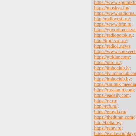
https://www.sputnikfm
https://moskva.fm/;
https://www.radiorus.
http://radiovesti.ru/;
https://www.bfm.ru;
https://govoritmoskva.
https://radiopotok.ru;
http://kprf.vrn.ru/;
https://radio1.news;
https://www.souzvech
https://gtrklnr.com/;
https://utro.ru/;
https://imhoclub.lv;
https://lv.imhoclub.c
https://imhoclub.by;
https://sputnik-meedia
https://russian.rt.com;
https://eadaily.com;
https://rg.ru;
http://rcb.ru/;
https://pravda.ru/;
https://theduran.com/;
http://belta.by/;
https://rentv.ru;
https://exclav.ru/play