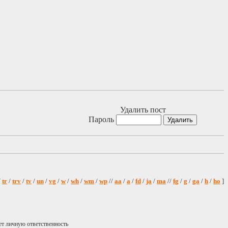
Удалить пост
Пароль
/
tr
/
trv
/
tv
/
un
/
vg
/
w
/
wh
/
wm
/
wp
//
aa
/
a
/
fd
/
ja
/
ma
//
fg
/
g
/
ga
/
h
/
ho
]
ет личную ответственность