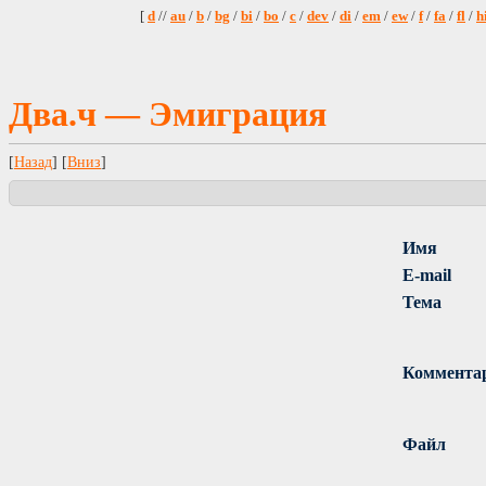
[
d
//
au
/
b
/
bg
/
bi
/
bo
/
c
/
dev
/
di
/
em
/
ew
/
f
/
fa
/
fl
/
h
Два.ч — Эмиграция
[
Назад
] [
Вниз
]
Имя
E-mail
Тема
Коммента
Файл