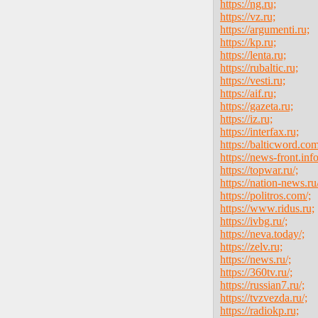
https://ng.ru;
https://vz.ru;
https://argumenti.ru;
https://kp.ru;
https://lenta.ru;
https://rubaltic.ru;
https://vesti.ru;
https://aif.ru;
https://gazeta.ru;
https://iz.ru;
https://interfax.ru;
https://balticword.com
https://news-front.info
https://topwar.ru/;
https://nation-news.ru/
https://politros.com/;
https://www.ridus.ru;
https://ivbg.ru/;
https://neva.today/;
https://zelv.ru;
https://news.ru/;
https://360tv.ru/;
https://russian7.ru/;
https://tvzvezda.ru/;
https://radiokp.ru;