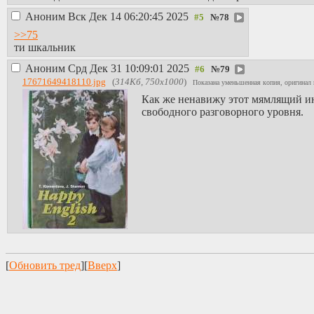
Аноним
Вск Дек 14 06:20:45 2025
№
78
>>75
ти шкальник
Аноним
Срд Дек 31 10:09:01 2025
№
79
17671649418110.jpg
(
314Кб, 750x1000
)
Показана уменьшенная копия, оригинал 
Как же ненавижу этот мямлящий ин
свободного разговорного уровня.
[
Обновить тред
][
Вверх
]