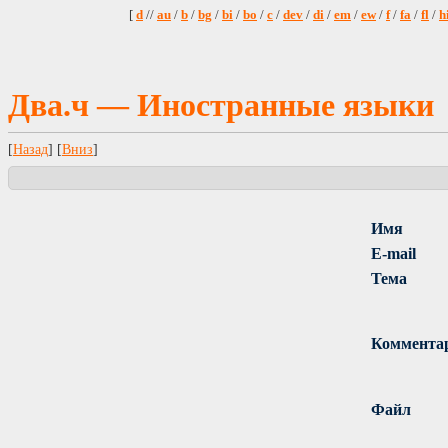
[
d
//
au
/
b
/
bg
/
bi
/
bo
/
c
/
dev
/
di
/
em
/
ew
/
f
/
fa
/
fl
/
h
Два.ч — Иностранные языки
[
Назад
] [
Вниз
]
Имя
E-mail
Тема
Коммента
Файл