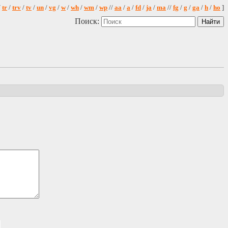
/
tr
/
trv
/
tv
/
un
/
vg
/
w
/
wh
/
wm
/
wp
//
aa
/
a
/
fd
/
ja
/
ma
//
fg
/
g
/
ga
/
h
/
ho
]
Поиск: