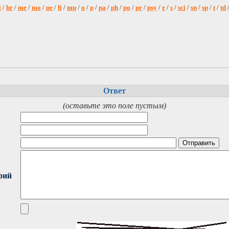
i
/
hr
/
me
/
mo
/
ne
/
fi
/
mu
/
o
/
p
/
pa
/
ph
/
po
/
pr
/
psy
/
r
/
s
/
sci
/
sn
/
sp
/
t
/
td
Ответ
(оставьте это поле пустым)
рий