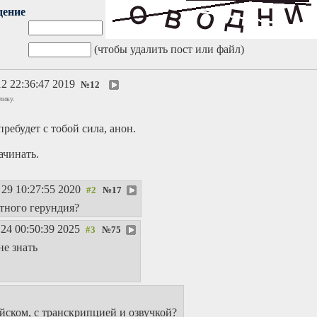
дение
(чтобы удалить пост или файл)
2 22:36:47 2019
№
12
лику.
ребудет с тобой сила, анон.
ачинать.
29 10:27:55 2020
№
17
тного герундия?
24 00:50:39 2025
№
75
не знать
йском, с транскрипцией и озвучкой?