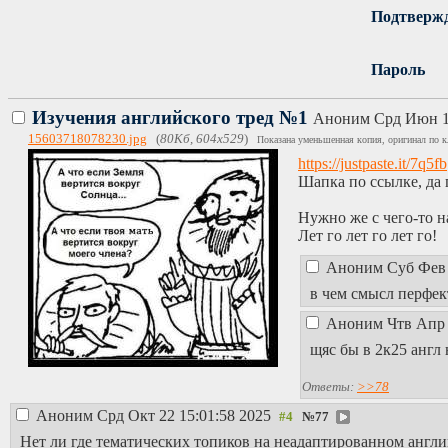
Подтверж
Пароль
Изучения английского тред №1
Аноним
Срд Июн 1
15603718078230.jpg
(
80Кб, 604x529
)
Показана уменьшенная копия, оригинал по к
https://justpaste.it/7q5fb
Шапка по ссылке, да п
Нужно же с чего-то н
Лет го лет го лет го!
Аноним
Суб Фев 
в чем смысл перфек
Аноним
Чтв Апр 
щяс бы в 2к25 англ 
Ответы:
>>78
Аноним
Срд Окт 22 15:01:58 2025
№
77
Нет ли где тематических топиков на неадаптированном англи