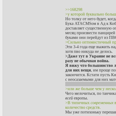
>>168298
>у которой буквально боль
Но толку от него будет, ког
Бука ATACMSом в Ад к Кобз
доставляет существенную оп
месяц произвести панцирей
буками они перейдут из ПВО
>Сильно оптимистичный пр
Эти 3-4 года еще выжить на
хотя пво никуда не делось.
>Даже тут в Украине не вс
разу не обычная война.
Я вижу что большинство лю
для них вещи
, им проще по
закончится. Кстати пусть К
с неосазаемыми для них ма
бессмысленое обсуждение р
>или же больше чем у нескол
Чего мелочиться, по танчи
всей
европы.
>В типичных
современных
в
количество средств.
Мы уже потихоньку перешаг