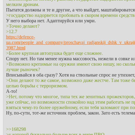
мелким дронам.
Пытатся должны и те и другие, а что выйдет, маштабироватся
>государство надорвется пробовать в скором времени средст
У него выбора нет. Адаптируйся или умри.
>Точно делают?
>12.7
https://defence-
ua.com/people_and_company/proschavaj_radjanskij_dshk_v_ukrajini
3987.html
>Более крупная автопушка будет еще сложнее.
Спору нет. Но там менее нужна массовость, нежели в совке и
>Возможно крепимые на оружии имеют свою нишу, но сколько
лучше рыночек?
Вписывайся в оба сразу? Хотя на ствольные спрос не утихнет
>Они делают то же самое, возможно даже жестче. Там тоже бы
целью борьбы с терроризмом.
А-то!
>Нет, потому что многое, типа тех же зенитных прожекторов
уже сейчас, но возможности спокойно над этим работать не п
взяться чему-то более оружейному, если тебя заломают при п
Ну, по-сути, тот-же источник проблем, закон. Зато есть телем
>>168298
>у которой буквально больше всех в мире ПВО