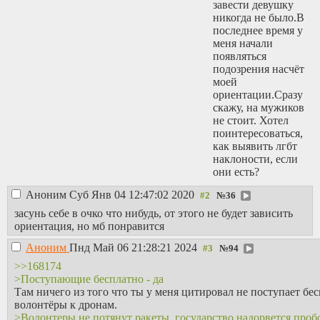
завести девушку
никогда не было.В
последнее время у
меня начали
появляться
подозрения насчёт
моей
ориентации.Сразу
скажу, на мужиков
не стоит. Хотел
поинтересоваться,
как выявить лгбт
наклоности, если
они есть?
Аноним
Суб Янв 04 12:47:02 2020
№
36
засунь себе в очко что нибудь, от этого не будет зависить
ориентация, но мб понравится
Аноним
Пнд Май 06 21:28:21 2024
№
94
>>168174
>Поступающие бесплатно - да
Там ничего из того что ты у меня цитировал не поступает бес
волонтёры к дронам.
>Волонтеры не потянут ракеты, государство надорвется проб