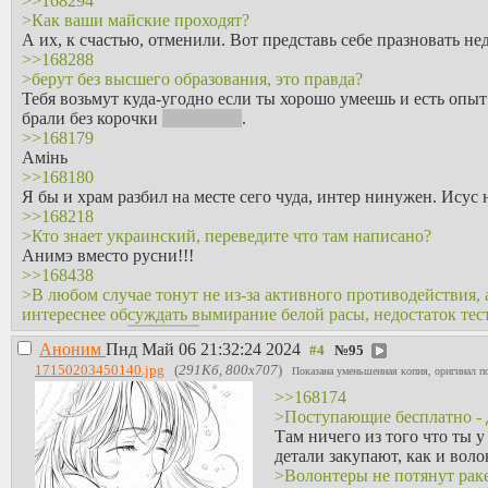
>>168294
>Как ваши майские проходят?
А их, к счастью, отменили. Вот представь себе празновать
>>168288
>берут без высшего образования, это правда?
Тебя возьмут куда-угодно если ты хорошо умеешь и есть опыт
брали без корочки
не возьмут
.
>>168179
Амiнь
>>168180
Я бы и храм разбил на месте сего чуда, интер нинужен. Исус 
>>168218
>Кто знает украинский, переведите что там написано?
Анимэ вместо русни!!!
>>168438
>В любом случае тонут не из-за активного противодействия, 
интереснее обсуждать вымирание белой расы, недостаток тес
Ты, очевидно
>>168309
, не умеешь читать pol, и вообще не с
Аноним
Пнд Май 06 21:32:24 2024
№
95
>>168308
17150203450140.jpg
(
291Кб, 800x707
)
Пыню
и КО
ебнуть, очевидно же.
Показана уменьшенная копия, оригинал по
БАЗА
>>168174
>>168297
>Поступающие бесплатно - 
>пока из мирового наследия Швейк актуальнее смотрится...
Там ничего из того что ты 
Чем актуален? Вроде-же про всякие "будни" солдата первой м
детали закупают, как и вол
натягивается с трудом
(не читал)
.
>Волонтеры не потянут раке