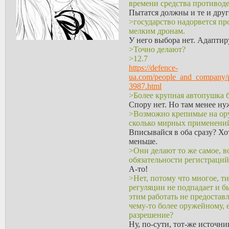
времени средства противод
Пытатся должны и те и друг
>государство надорвется пр
мелким дронам.
У него выбора нет. Адаптир
>Точно делают?
>12.7
https://defence-
ua.com/people_and_company/pro
3987.html
>Более крупная автопушка б
Спору нет. Но там менее ну
>Возможно крепимые на ору
сколько мирных применений
Вписывайся в оба сразу? Хо
меньше.
>Они делают то же самое, в
обязательности регистраций
А-то!
>Нет, потому что многое, т
регуляции не подпадает и б
этим работать не предостав
чему-то более оружейному, 
разрешение?
Ну, по-сути, тот-же источни