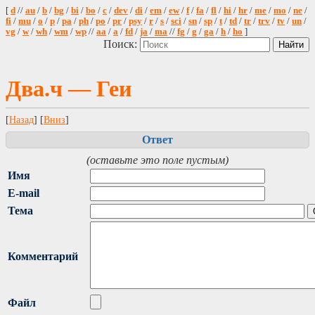
[
d
//
au
/
b
/
bg
/
bi
/
bo
/
c
/
dev
/
di
/
em
/
ew
/
f
/
fa
/
fl
/
hi
/
hr
/
me
/
mo
/
ne
/
fi
/
mu
/
o
/
p
/
pa
/
ph
/
po
/
pr
/
psy
/
r
/
s
/
sci
/
sn
/
sp
/
t
/
td
/
tr
/
trv
/
tv
/
un
/
vg
/
w
/
wh
/
wm
/
wp
//
aa
/
a
/
fd
/
ja
/
ma
//
fg
/
g
/
ga
/
h
/
ho
]
Поиск:
Два.ч — Геи
[
Назад
] [
Вниз
]
Ответ
(оставьте это поле пустым)
Имя
E-mail
Тема
Комментарий
Файл