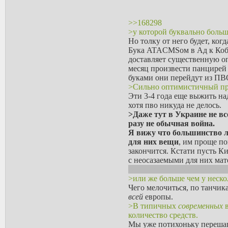
>>168298
>у которой буквально боль
Но толку от него будет, ког
Бука ATACMSом в Ад к Кобз
доставляет существенную оп
месяц произвести панцирей
буками они перейдут из ПВО
>Сильно оптимистичный пр
Эти 3-4 года еще выжить на
хотя пво никуда не делось.
>Даже тут в Украине не вс
разу не обычная война.
Я вижу что большинство лю
для них вещи
, им проще по
закончится. Кстати пусть К
с неосазаемыми для них ма
бессмысленое обсуждение р
>или же больше чем у нескол
Чего мелочиться, по танчи
всей
европы.
>В типичных
современных
в
количество средств.
Мы уже потихоньку перешаг