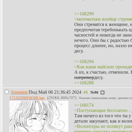
>>168299
>математики вообще стремя
Они стремятся к женщине, н
предпочитая теребонькать ц
часностей и никогда не зан
нечего. Они бы с радостью 
процесс длинее, но, назло 
десу.
>>168294
>Как ваши майские проходя
А их, к счастью, отменили.
например
десу.
>>168288
>берут без высшего образов
Аноним
Пнд Май 06 21:36:45 2024
№
96
Тебя возьмут куда-угодно е
17150206056380.jpg
(
291Кб, 800x707
)
меда. Но ты хочешь ничего 
Показана уменьшенная копия, оригинал по
>>168179
>>168174
Амiнь
>Поступающие бесплатно - 
>>168180
Там ничего из того что ты 
Я бы и храм разбил на месте
детали закупают, как и вол
инфа-100!
>Волонтеры не потянут раке
>>168218
времени средства противод