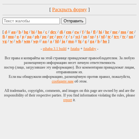
>Кто знает украинский, пер
Анимэ вместо русни!!!
[
Раскрыть форму
]
>>168438
>В любом случае тонут не и
людямили альтрайт-лахте и
недостаток тестостерона ил
[
d
//
au
/
b
/
bg
/
bi
/
bo
/
c
/
dev
/
di
/
em
/
ew
/
f
/
fa
/
fl
/
hi
/
hr
/
me
/
mo
/
ne
/
Ты, очевидно
>>168309
, не
fi
/
mu
/
o
/
p
/
pa
/
ph
/
po
/
pr
/
psy
/
r
/
s
/
sci
/
sn
/
sp
/
t
/
td
/
tr
/
trv
/
tv
/
un
/
сдача.
vg
/
w
/
wh
/
wm
/
wp
//
aa
/
a
/
fd
/
ja
/
ma
//
fg
/
g
/
ga
/
h
/
ho
]
>>168308
-
pihaba 3.1 build
+
futaba
+
futallaby
-
Пыню
и КО
ебнуть, очевид
БАЗА
Все права и копирайты на этой странице принадлежат правообладателям. За любую
>>168297
размещенную информацию несет личную ответственность
постер (лицо, загрузившее эту информацию). Все комментарии принадлежат лицам,
>пока из мирового наследия
отправившим их.
Чем актуален? Вроде-же про
Если вы обнаружили информацию, размещённую против правил, пожалуйста,
колбасы на шило...; на наши
сообщите нам
об этом.
All trademarks, copyrights, comments, and images on this page are owned by and are the
responsibility of their respective parties. If you find information violating the rules, please
report
it.