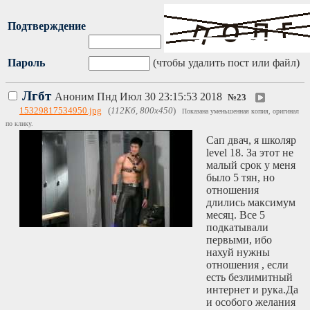
Подтверждение
Пароль
(чтобы удалить пост или файл)
Лгбт
Аноним
Пнд Июл 30 23:15:53 2018
№
23
15329817534950.jpg
(
112Кб, 800x450
)
Показана уменьшенная копия, оригинал
по клику.
Сап двач, я школяр
level 18. За этот не
малый срок у меня
было 5 тян, но
отношения
длились максимум
месяц. Все 5
подкатывали
первыми, ибо
нахуй нужны
отношения , если
есть безлимитный
интернет и рука.Да
и особого желания