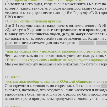
Но толку от него будет, когда оно не может сбить ТБ2. Вот 
который, единственное, что после допила доставляет сущест
миллион в месяц произвести панцирей и "триумфов", без п
ПВО в цель.
>Сильно оптимистичный прогноз.
Эти 3-4 года еще выжить надо, ничего оптимистичного. А НПЗ
>Даже тут в Украине не все отстреливают что происходит,
Я вижу что большинство людей, десу, не могут осознават
контрнаступ от которого война завтра закончится. Кстати пус
религии с неосазаемыми для них материями
>>168476
.
Потих
религии, Ура!
>или же больше чем у нескольких европейских стран этого ест
Чего мелочиться, по танчикам только уничтоженых руснявых
>В типичных
современных
войнах не задействуется одноврем
Мы уже потихоньку перешагиваем некотрые показатели второ
>>168299
>математики вообще стремятся к бОльшей общности и униве
Они стремятся к женщине, но скорее как к бесконечности
и н
гипотезы, настолько, что создают бОльше часностей и никог
теребонькать будет нечего. Они бы с радостью бы и продолжа
назло им, прото-програмисты придумали символьную запись, 