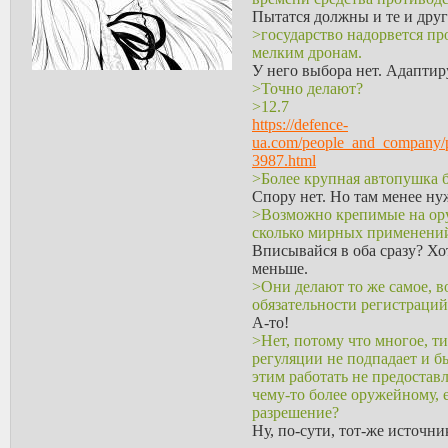
>Кто знает украинский, пер
Пытатся должны и те и друг
Анимэ вместо русни!!!
>государство надорвется пр
>>168438
мелким дронам.
>В любом случае тонут не и
У него выбора нет. Адаптир
людямили альтрайт-лахте и
>Точно делают?
недостаток тестостерона ил
>12.7
Ты, очевидно
>>168309
, не
https://defence-
сдача.
ua.com/people_and_company/pro
>>168308
3987.html
Пыню
и КО
ебнуть, очевид
>Более крупная автопушка б
БАЗА
Спору нет. Но там менее ну
>>168297
>Возможно крепимые на ору
>пока из мирового наследия
сколько мирных применений
Чем актуален? Вроде-же про
Вписывайся в оба сразу? Хо
колбасы на шило...; на наши
меньше.
>Они делают то же самое, в
обязательности регистраций
А-то!
>Нет, потому что многое, т
регуляции не подпадает и б
этим работать не предостав
чему-то более оружейному, 
разрешение?
Ну, по-сути, тот-же источни