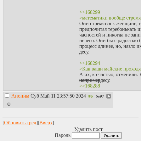
>>168299
>математики вообще стремя
Они стремятся к женщине, н
предпочитая теребонькать ц
часностей и никогда не зан
нечего. Они бы с радостью 
процесс длинее, но, назло 
десу.
>>168294
>Как ваши майские проходя
А их, к счастью, отменили.
например
десу.
>>168288
>берут без высшего образов
Аноним
Суб Май 11 23:57:50 2024
№
97
Тебя возьмут куда-угодно е
меда. Но ты хочешь ничего 
☺
>>168179
Амiнь
>>168180
[
Обновить тред
][
Вверх
]
Я бы и храм разбил на месте
Удалить пост
инфа-100!
Пароль
>>168218