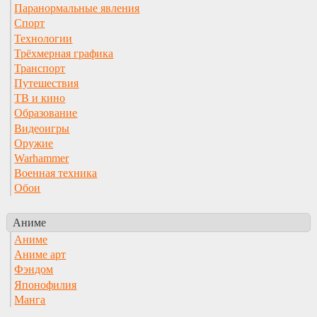
Паранормальные явления
Спорт
Технологии
Трёхмерная графика
Транспорт
Путешествия
ТВ и кино
Образование
Видеоигры
Оружие
Warhammer
Военная техника
Обои
Аниме
Аниме
Аниме арт
Фэндом
Японофилия
Манга