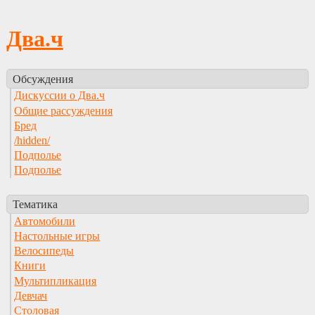
Два.ч
Обсуждения
Дискуссии о Два.ч
Общие рассуждения
Бред
/hidden/
Подполье
Подполье
Тематика
Автомобили
Настольные игры
Велосипеды
Книги
Мультипликация
Девчач
Столовая