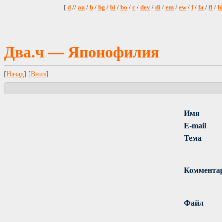
[
d
//
au
/
b
/
bg
/
bi
/
bo
/
c
/
dev
/
di
/
em
/
ew
/
f
/
fa
/
fl
/
h
Два.ч — Японофилия
[
Назад
] [
Вниз
]
Имя
E-mail
Тема
Коммента
Файл