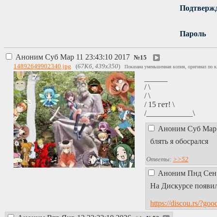
Подтверж
Пароль
Аноним
Суб Мар 11 23:43:10 2017
№
15
14892649902340.jpg
(
67Кб, 439x350
)
Показана уменьшенная копия, оригинал по к
______
/ \
/ \
/ 15 гет! \
/____________\
Аноним
Суб Мар 
блять я обосрался
Ответы:
>>52
Аноним
Пнд Сен 
На Дискурсе появил
https://discou.rs/?goo