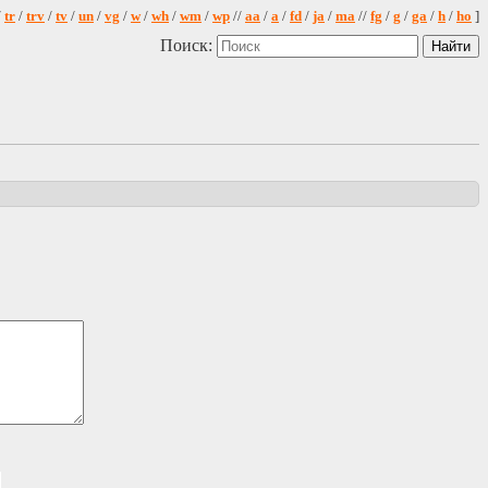
/
tr
/
trv
/
tv
/
un
/
vg
/
w
/
wh
/
wm
/
wp
//
aa
/
a
/
fd
/
ja
/
ma
//
fg
/
g
/
ga
/
h
/
ho
]
Поиск: