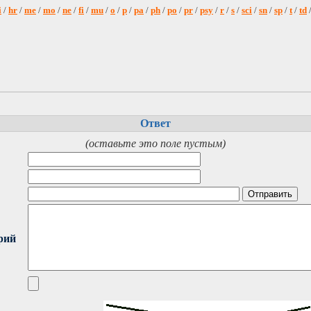
i
/
hr
/
me
/
mo
/
ne
/
fi
/
mu
/
o
/
p
/
pa
/
ph
/
po
/
pr
/
psy
/
r
/
s
/
sci
/
sn
/
sp
/
t
/
td
Ответ
(оставьте это поле пустым)
рий