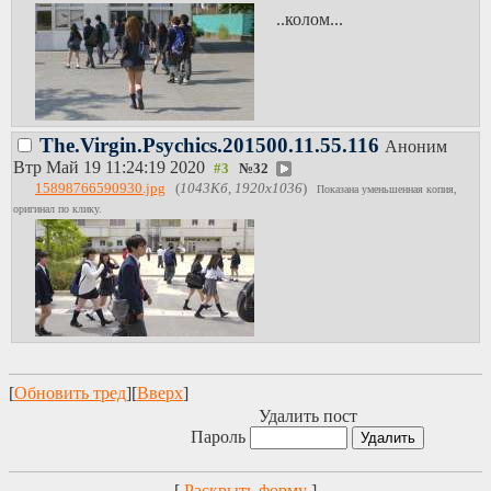
..колом...
The.Virgin.Psychics.201500.11.55.116
Аноним
Втр Май 19 11:24:19 2020
№
32
15898766590930.jpg
(
1043Кб, 1920x1036
)
Показана уменьшенная копия,
оригинал по клику.
[
Обновить тред
][
Вверх
]
Удалить пост
Пароль
[
Раскрыть форму
]