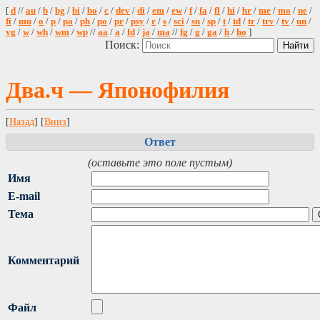
[
d
//
au
/
b
/
bg
/
bi
/
bo
/
c
/
dev
/
di
/
em
/
ew
/
f
/
fa
/
fl
/
hi
/
hr
/
me
/
mo
/
ne
/
fi
/
mu
/
o
/
p
/
pa
/
ph
/
po
/
pr
/
psy
/
r
/
s
/
sci
/
sn
/
sp
/
t
/
td
/
tr
/
trv
/
tv
/
un
/
vg
/
w
/
wh
/
wm
/
wp
//
aa
/
a
/
fd
/
ja
/
ma
//
fg
/
g
/
ga
/
h
/
ho
]
Поиск:
Два.ч — Японофилия
[
Назад
] [
Вниз
]
Ответ
(оставьте это поле пустым)
Имя
E-mail
Тема
Комментарий
Файл