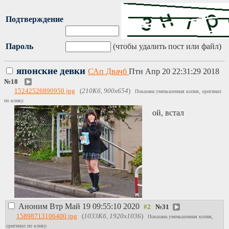
Подтверждение
Пароль
(чтобы удалить пост или файл)
японские девки
САп Двачб
Птн Апр 20 22:31:29 2018
№
18
15242526890950.jpg
(
210Кб, 900x654
)
Показана уменьшенная копия, оригинал
по клику.
ой, встал
Аноним
Втр Май 19 09:55:10 2020
№
31
15898713106400.jpg
(
1033Кб, 1920x1036
)
Показана уменьшенная копия,
оригинал по клику.