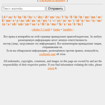
[
d
//
au
/
b
/
bg
/
bi
/
bo
/
c
/
dev
/
di
/
em
/
ew
/
f
/
fa
/
fl
/
hi
/
hr
/
me
/
mo
/
ne
/
fi
/
mu
/
o
/
p
/
pa
/
ph
/
po
/
pr
/
psy
/
r
/
s
/
sci
/
sn
/
sp
/
t
/
td
/
tr
/
trv
/
tv
/
un
/
vg
/
w
/
wh
/
wm
/
wp
//
aa
/
a
/
fd
/
ja
/
ma
//
fg
/
g
/
ga
/
h
/
ho
]
-
pihaba 3.1 build
+
futaba
+
futallaby
-
Все права и копирайты на этой странице принадлежат правообладателям. За любую
размещенную информацию несет личную ответственность
постер (лицо, загрузившее эту информацию). Все комментарии принадлежат лицам,
отправившим их.
Если вы обнаружили информацию, размещённую против правил, пожалуйста,
сообщите нам
об этом.
All trademarks, copyrights, comments, and images on this page are owned by and are the
responsibility of their respective parties. If you find information violating the rules, please
report
it.