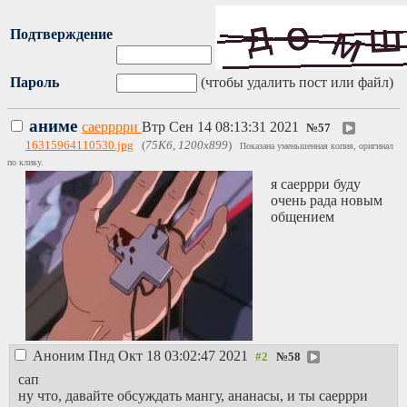
Подтверждение
Пароль
(чтобы удалить пост или файл)
аниме
саерррри
Втр Сен 14 08:13:31 2021
№
57
16315964110530.jpg
(
75Кб, 1200x899
)
Показана уменьшенная копия, оригинал
по клику.
я саеррри буду
очень рада новым
общением
Аноним
Пнд Окт 18 03:02:47 2021
№
58
сап
ну что, давайте обсуждать мангу, ананасы, и ты саеррри