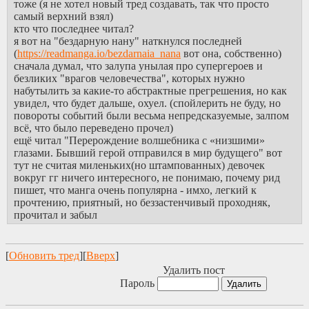
тоже (я не хотел новый тред создавать, так что просто
самый верхний взял)
кто что последнее читал?
я вот на "бездарную нану" наткнулся последней
(
https://readmanga.io/bezdarnaia_nana
вот она, собственно)
сначала думал, что залупа унылая про супергероев и
безликих "врагов человечества", которых нужно
набутылить за какие-то абстрактные прегрешения, но как
увидел, что будет дальше, охуел. (спойлерить не буду, но
повороты событий были весьма непредсказуемые, залпом
всё, что было переведено прочел)
ещё читал "Перерождение волшебника с «низшими»
глазами. Бывший герой отправился в мир будущего" вот
тут не считая миленьких(но штампованных) девочек
вокруг гг ничего интересного, не понимаю, почему рид
пишет, что манга очень популярна - имхо, легкий к
прочтению, приятный, но беззастенчивый проходняк,
прочитал и забыл
[
Обновить тред
][
Вверх
]
Удалить пост
Пароль