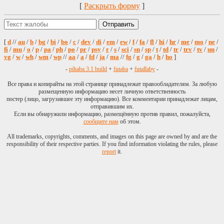
[
Раскрыть форму
]
[
d
//
au
/
b
/
bg
/
bi
/
bo
/
c
/
dev
/
di
/
em
/
ew
/
f
/
fa
/
fl
/
hi
/
hr
/
me
/
mo
/
ne
/
fi
/
mu
/
o
/
p
/
pa
/
ph
/
po
/
pr
/
psy
/
r
/
s
/
sci
/
sn
/
sp
/
t
/
td
/
tr
/
trv
/
tv
/
un
/
vg
/
w
/
wh
/
wm
/
wp
//
aa
/
a
/
fd
/
ja
/
ma
//
fg
/
g
/
ga
/
h
/
ho
]
-
pihaba 3.1 build
+
futaba
+
futallaby
-
Все права и копирайты на этой странице принадлежат правообладателям. За любую
размещенную информацию несет личную ответственность
постер (лицо, загрузившее эту информацию). Все комментарии принадлежат лицам,
отправившим их.
Если вы обнаружили информацию, размещённую против правил, пожалуйста,
сообщите нам
об этом.
All trademarks, copyrights, comments, and images on this page are owned by and are the
responsibility of their respective parties. If you find information violating the rules, please
report
it.