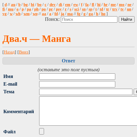
[
d
//
au
/
b
/
bg
/
bi
/
bo
/
c
/
dev
/
di
/
em
/
ew
/
f
/
fa
/
fl
/
hi
/
hr
/
me
/
mo
/
ne
/
fi
/
mu
/
o
/
p
/
pa
/
ph
/
po
/
pr
/
psy
/
r
/
s
/
sci
/
sn
/
sp
/
t
/
td
/
tr
/
trv
/
tv
/
un
/
vg
/
w
/
wh
/
wm
/
wp
//
aa
/
a
/
fd
/
ja
/
ma
//
fg
/
g
/
ga
/
h
/
ho
]
Поиск:
Два.ч — Манга
[
Назад
] [
Вниз
]
Ответ
(оставьте это поле пустым)
Имя
E-mail
Тема
Комментарий
Файл