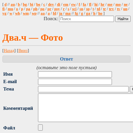
[
d
//
au
/
b
/
bg
/
bi
/
bo
/
c
/
dev
/
di
/
em
/
ew
/
f
/
fa
/
fl
/
hi
/
hr
/
me
/
mo
/
ne
/
fi
/
mu
/
o
/
p
/
pa
/
ph
/
po
/
pr
/
psy
/
r
/
s
/
sci
/
sn
/
sp
/
t
/
td
/
tr
/
trv
/
tv
/
un
/
vg
/
w
/
wh
/
wm
/
wp
//
aa
/
a
/
fd
/
ja
/
ma
//
fg
/
g
/
ga
/
h
/
ho
]
Поиск:
Два.ч — Фото
[
Назад
] [
Вниз
]
Ответ
(оставьте это поле пустым)
Имя
E-mail
Тема
Комментарий
Файл