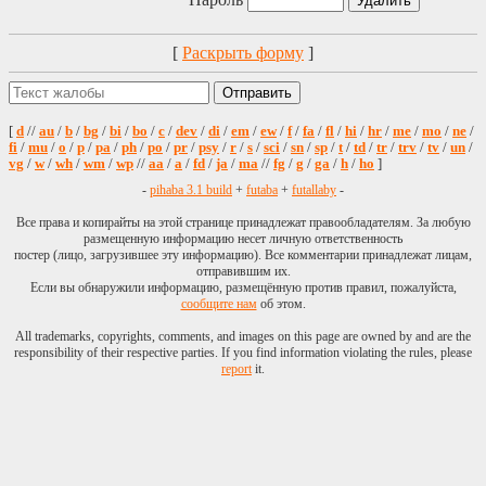
[
Раскрыть форму
]
[
d
//
au
/
b
/
bg
/
bi
/
bo
/
c
/
dev
/
di
/
em
/
ew
/
f
/
fa
/
fl
/
hi
/
hr
/
me
/
mo
/
ne
/
fi
/
mu
/
o
/
p
/
pa
/
ph
/
po
/
pr
/
psy
/
r
/
s
/
sci
/
sn
/
sp
/
t
/
td
/
tr
/
trv
/
tv
/
un
/
vg
/
w
/
wh
/
wm
/
wp
//
aa
/
a
/
fd
/
ja
/
ma
//
fg
/
g
/
ga
/
h
/
ho
]
-
pihaba 3.1 build
+
futaba
+
futallaby
-
Все права и копирайты на этой странице принадлежат правообладателям. За любую
размещенную информацию несет личную ответственность
постер (лицо, загрузившее эту информацию). Все комментарии принадлежат лицам,
отправившим их.
Если вы обнаружили информацию, размещённую против правил, пожалуйста,
сообщите нам
об этом.
All trademarks, copyrights, comments, and images on this page are owned by and are the
responsibility of their respective parties. If you find information violating the rules, please
report
it.