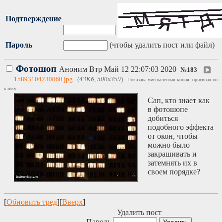
Подтверждение
Пароль
(чтобы удалить пост или файл)
Фотошоп
Аноним
Втр Май 12 22:07:03 2020
№
183
15893104230860.jpg
(
43Кб, 500x359
)
Показана уменьшенная копия, оригинал по
клику.
Сап, кто знает как
в фотошопе
добиться
подобного эффекта
от окон, чтобы
можно было
закрашивать и
затемнять их в
своем порядке?
[
Обновить тред
][
Вверх
]
Удалить пост
Пароль