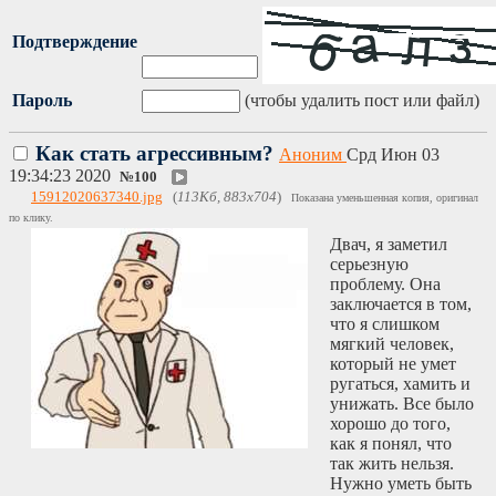
Подтверждение
Пароль
(чтобы удалить пост или файл)
Как стать агрессивным?
Аноним
Срд Июн 03
19:34:23 2020
№
100
15912020637340.jpg
(
113Кб, 883x704
)
Показана уменьшенная копия, оригинал
по клику.
Двач, я заметил
серьезную
проблему. Она
заключается в том,
что я слишком
мягкий человек,
который не умет
ругаться, хамить и
унижать. Все было
хорошо до того,
как я понял, что
так жить нельзя.
Нужно уметь быть