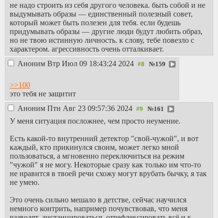
не надо строить из себя другого человека. быть собой и не
выдумывать образы — единственный полезный совет,
который может быть полезен для тебя. если будешь
придумывать образы — другие люди будут любить образ,
но не твою истинную личность. к слову, тебе повезло с
характером. агрессивность очень отталкивает.
Аноним
Втр Июл 09 18:43:24 2024
№
159
>>100
это тебя не защитит
Аноним
Птн Авг 23 09:57:36 2024
№
161
У меня ситуация посложнее, чем просто неумение.
Есть какой-то внутренний детектор "свой-чужой", и вот
каждый, кто прикинулся своим, может легко мной
пользоваться, а мгновенно переключиться на режим
"чужой" я не могу. Некоторые сразу как только им что-то
не нравится в твоей речи схожу могут врубать бычку, я так
не умею.
Это очень сильно мешало в детстве, сейчас научился
немного контрить, например почувствовав, что меня
разводят, дистанцироваться, отрефлексировать всё и к