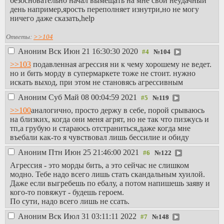
безосновательно начал вымещать на мне свой неудачный
день например,ярость переполняет изнутри,но не могу
ничего даже сказать,help
Ответы:
>>104
Аноним
Вск Июн 21 16:30:30 2020
№
104
>>103
подавленная агрессия ни к чему хорошему не ведет.
но и бить морду в супермаркете тоже не стоит. нужно
искать выход, при этом не становясь агрессивным
Аноним
Суб Май 08 00:04:59 2021
№
119
>>100
аналогично, просто держу в себе, порой срываюсь
на близких, когда они меня агрят, но не так что пизжусь и
тп,а грубую и стараюсь отстраниться,даже когда мне
въебали как-то я чувствовал лишь бессилие и обиду
Аноним
Птн Июн 25 21:46:00 2021
№
122
Агрессия - это морды бить, а это сейчас не слишком
модно. Тебе надо всего лишь стать скандальным хуилой.
Даже если выгребешь по ебалу, а потом напишешь заяву и
кого-то повяжут - будешь героем.
По сути, надо всего лишь не ссать.
Аноним
Вск Июл 31 03:11:11 2022
№
148