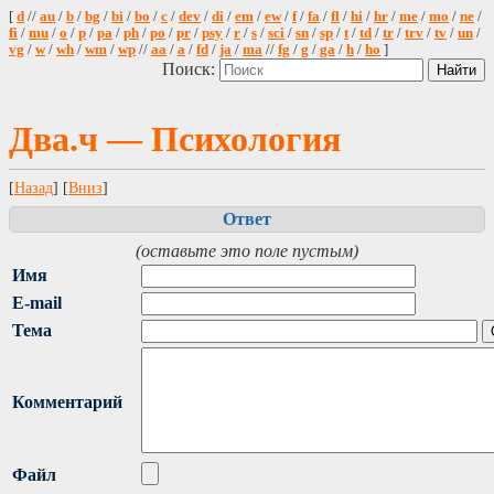
[
d
//
au
/
b
/
bg
/
bi
/
bo
/
c
/
dev
/
di
/
em
/
ew
/
f
/
fa
/
fl
/
hi
/
hr
/
me
/
mo
/
ne
/
fi
/
mu
/
o
/
p
/
pa
/
ph
/
po
/
pr
/
psy
/
r
/
s
/
sci
/
sn
/
sp
/
t
/
td
/
tr
/
trv
/
tv
/
un
/
vg
/
w
/
wh
/
wm
/
wp
//
aa
/
a
/
fd
/
ja
/
ma
//
fg
/
g
/
ga
/
h
/
ho
]
Поиск:
Два.ч — Психология
[
Назад
] [
Вниз
]
Ответ
(оставьте это поле пустым)
Имя
E-mail
Тема
Комментарий
Файл