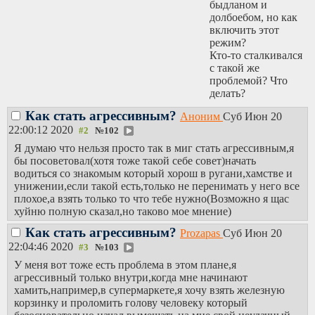
быдланом и
долбоебом, но как
включить этот
режим?
Кто-то сталкивался
с такой же
проблемой? Что
делать?
Как стать агрессивным?
Аноним
Суб Июн 20
22:00:12 2020
№
102
Я думаю что нельзя просто так в миг стать агрессивным,я
бы посоветовал(хотя тоже такой себе совет)начать
водиться со знакомым который хорош в ругани,хамстве и
унижении,если такой есть,только не перенимать у него все
плохое,а взять только то что тебе нужно(Возможно я щас
хуйню полную сказал,но таково мое мнение)
Как стать агрессивным?
Prozapas
Суб Июн 20
22:04:46 2020
№
103
У меня вот тоже есть проблема в этом плане,я
агрессивный только внутри,когда мне начинают
хамить,например,в супермаркете,я хочу взять железную
корзинку и проломить голову человеку который