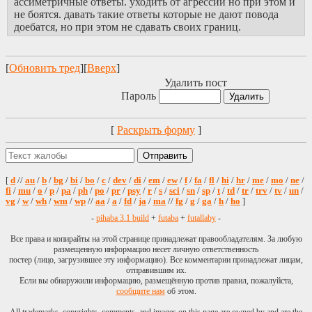
ассиметричные ответы. уходить от агрессии но при этом и
не боятся. давать такие ответы которые не дают повода
доебатся, но при этом не сдавать своих границ.
[
Обновить тред
][
Вверх
]
Удалить пост
Пароль
[
Раскрыть форму
]
[
d
//
au
/
b
/
bg
/
bi
/
bo
/
c
/
dev
/
di
/
em
/
ew
/
f
/
fa
/
fl
/
hi
/
hr
/
me
/
mo
/
ne
/
fi
/
mu
/
o
/
p
/
pa
/
ph
/
po
/
pr
/
psy
/
r
/
s
/
sci
/
sn
/
sp
/
t
/
td
/
tr
/
trv
/
tv
/
un
/
vg
/
w
/
wh
/
wm
/
wp
//
aa
/
a
/
fd
/
ja
/
ma
//
fg
/
g
/
ga
/
h
/
ho
]
-
pihaba 3.1 build
+
futaba
+
futallaby
-
Все права и копирайты на этой странице принадлежат правообладателям. За любую
размещенную информацию несет личную ответственность
постер (лицо, загрузившее эту информацию). Все комментарии принадлежат лицам,
отправившим их.
Если вы обнаружили информацию, размещённую против правил, пожалуйста,
сообщите нам
об этом.