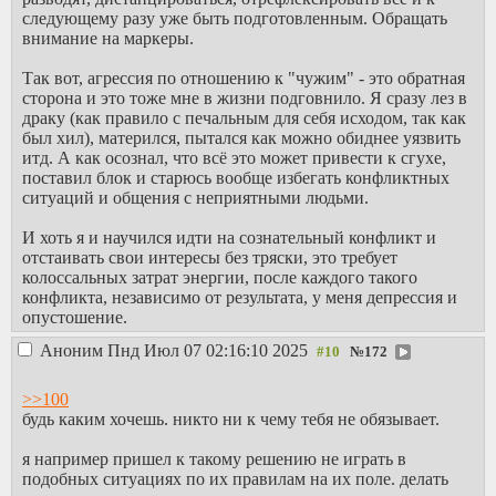
следующему разу уже быть подготовленным. Обращать
внимание на маркеры.
Так вот, агрессия по отношению к "чужим" - это обратная
сторона и это тоже мне в жизни подговнило. Я сразу лез в
драку (как правило с печальным для себя исходом, так как
был хил), матерился, пытался как можно обиднее уязвить
итд. А как осознал, что всё это может привести к сгухе,
поставил блок и старюсь вообще избегать конфликтных
ситуаций и общения с неприятными людьми.
И хоть я и научился идти на сознательный конфликт и
отстаивать свои интересы без тряски, это требует
колоссальных затрат энергии, после каждого такого
конфликта, независимо от результата, у меня депрессия и
опустошение.
Аноним
Пнд Июл 07 02:16:10 2025
№
172
>>100
будь каким хочешь. никто ни к чему тебя не обязывает.
я например пришел к такому решению не играть в
подобных ситуациях по их правилам на их поле. делать