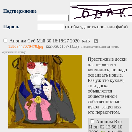
Подтверждение
Пароль
(чтобы удалить пост или файл)
Аноним
Суб Май 30 16:18:27 2020
№
15
15908447076470.jpg
(
227Кб, 1153x1153
)
Показана уменьшенная копия,
оригинал по клику.
Престижные доски
для первогета
кончились, но надо
осваивать новые.
Раз уж это куклач,
то и доска
объявляется
общественной
собственностью
кукол, закрепляя
это первогетом.
Аноним
Втр
Июн 02 13:58:10