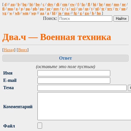
[
d
//
au
/
b
/
bg
/
bi
/
bo
/
c
/
dev
/
di
/
em
/
ew
/
f
/
fa
/
fl
/
hi
/
hr
/
me
/
mo
/
ne
/
fi
/
mu
/
o
/
p
/
pa
/
ph
/
po
/
pr
/
psy
/
r
/
s
/
sci
/
sn
/
sp
/
t
/
td
/
tr
/
trv
/
tv
/
un
/
vg
/
w
/
wh
/
wm
/
wp
//
aa
/
a
/
fd
/
ja
/
ma
//
fg
/
g
/
ga
/
h
/
ho
]
Поиск:
Два.ч — Военная техника
[
Назад
] [
Вниз
]
Ответ
(оставьте это поле пустым)
Имя
E-mail
Тема
Комментарий
Файл