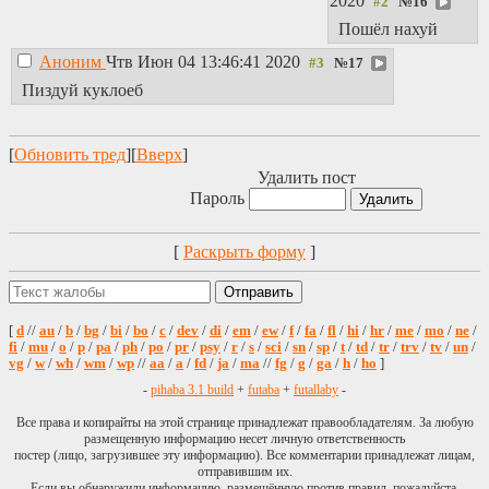
2020
№
16
Пошёл нахуй
Аноним
Чтв Июн 04 13:46:41 2020
№
17
Пиздуй куклоеб
[
Обновить тред
][
Вверх
]
Удалить пост
Пароль
[
Раскрыть форму
]
[
d
//
au
/
b
/
bg
/
bi
/
bo
/
c
/
dev
/
di
/
em
/
ew
/
f
/
fa
/
fl
/
hi
/
hr
/
me
/
mo
/
ne
/
fi
/
mu
/
o
/
p
/
pa
/
ph
/
po
/
pr
/
psy
/
r
/
s
/
sci
/
sn
/
sp
/
t
/
td
/
tr
/
trv
/
tv
/
un
/
vg
/
w
/
wh
/
wm
/
wp
//
aa
/
a
/
fd
/
ja
/
ma
//
fg
/
g
/
ga
/
h
/
ho
]
-
pihaba 3.1 build
+
futaba
+
futallaby
-
Все права и копирайты на этой странице принадлежат правообладателям. За любую
размещенную информацию несет личную ответственность
постер (лицо, загрузившее эту информацию). Все комментарии принадлежат лицам,
отправившим их.
Если вы обнаружили информацию, размещённую против правил, пожалуйста,