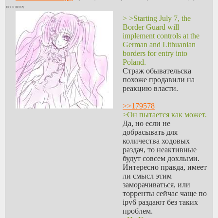
по клику.
> >Starting July 7, the
Border Guard will
implement controls at the
German and Lithuanian
borders for entry into
Poland.
Страж обывательска
похоже продавили на
реакцию власти.
>>179578
>Он пытается как может.
Да, но если не
добрасывать для
количества ходовых
раздач, то неактивные
будут совсем дохлыми.
Интересно правда, имеет
ли смысл этим
заморачиваться, или
торренты сейчас чаще по
ipv6 раздают без таких
проблем.