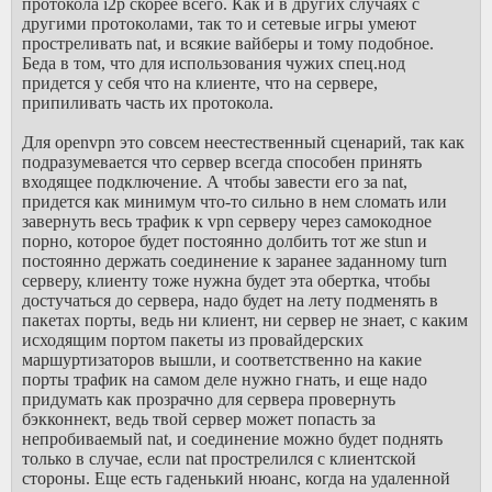
протокола i2p скорее всего. Как и в других случаях с
другими протоколами, так то и сетевые игры умеют
простреливать nat, и всякие вайберы и тому подобное.
Беда в том, что для использования чужих спец.нод
придется у себя что на клиенте, что на сервере,
припиливать часть их протокола.
Для openvpn это совсем неестественный сценарий, так как
подразумевается что сервер всегда способен принять
входящее подключение. А чтобы завести его за nat,
придется как минимум что-то сильно в нем сломать или
завернуть весь трафик к vpn серверу через самокодное
порно, которое будет постоянно долбить тот же stun и
постоянно держать соединение к заранее заданному turn
серверу, клиенту тоже нужна будет эта обертка, чтобы
достучаться до сервера, надо будет на лету подменять в
пакетах порты, ведь ни клиент, ни сервер не знает, с каким
исходящим портом пакеты из провайдерских
маршуртизаторов вышли, и соответственно на какие
порты трафик на самом деле нужно гнать, и еще надо
придумать как прозрачно для сервера провернуть
бэкконнект, ведь твой сервер может попасть за
непробиваемый nat, и соединение можно будет поднять
только в случае, если nat прострелился с клиентской
стороны. Еще есть гаденький нюанс, когда на удаленной