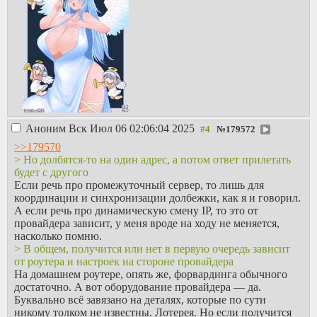
Аноним
Вск Июл 06 02:06:04 2025
№
179572
>>179570
> Но долбятся-то на один адрес, а потом ответ прилетать
будет с другого
Если речь про промежуточный сервер, то лишь для
координации и синхронизации долбежки, как я и говорил.
А если речь про динамическую смену IP, то это от
провайдера зависит, у меня вроде на ходу не меняется,
насколько помню.
> В общем, получится или нет в первую очередь зависит
от роутера и настроек на стороне провайдера
На домашнем роутере, опять же, форвардинга обычного
достаточно. А вот оборудование провайдера — да.
Буквально всё завязано на деталях, которые по сути
никому толком не известны. Лотерея. Но если получится