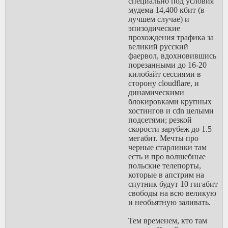
специально под условия
мудема 14,400 кбит (в
лучшем случае) и
эпизодические
прохождения трафика за
великий русский
фаервол, вдохновившись
порезанными до 16-20
килобайт сессиями в
сторону cloudflare, и
динамическими
блокировками крупных
хостингов и cdn целыми
подсетями; резкой
скорости зарубеж до 1.5
мегабит. Мечты про
черные старлинки там
есть и про волшебные
польские телепорты,
которые в апстрим на
спутник будут 10 гигабит
свободы на всю великую
и необьятную заливать.
Тем временем, кто там