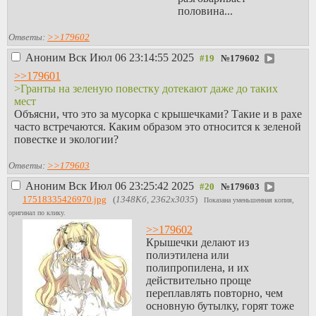
половина...
Ответы:
>>179602
Аноним
Вск Июл 06 23:14:55 2025
№
179602
>>179601
>Гранты на зеленую повестку дотекают даже до таких
мест
Объясни, что это за мусорка с крышечками? Такие и в рахе
часто встречаются. Каким образом это относится к зеленой
повестке и экологии?
Ответы:
>>179603
Аноним
Вск Июл 06 23:25:42 2025
№
179603
17518335426970.jpg
(
1348Кб, 2362x3035
)
Показана уменьшенная копия,
оригинал по клику.
>>179602
Крышечки делают из
полиэтилена или
полипропилена, и их
действительно проще
переплавлять повторно, чем
основную бутылку, горят тоже