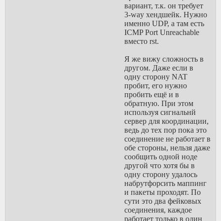
вариант, т.к. он требует
3-way хендшейк. Нужно
именно UDP, а там есть
ICMP Port Unreachable
вместо rst.
Я же вижу сложность в
другом. Даже если в
одну сторону NAT
пробит, его нужно
пробить ещё и в
обратную. При этом
используя сигнальнй
сервер для координации,
ведь до тех пор пока это
соединение не работает в
обе стороны, нельзя даже
сообщить одной ноде
другой что хотя бы в
одну сторону удалось
набрутфорсить маппинг
и пакеты проходят. По
сути это два фейковых
соединения, каждое
работает только в один