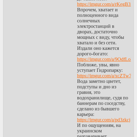
https://imgur.com/a/rKegB3i
Впрочем, хватает и
полноценного вида
солнечных
электростанций в
дворах, достаточно
мощных с виду, чтобы
хватало и без сети.
Издали оно кажется
дорого-богато:
https://imgur.com/a/9OdfLoh
Поближе, увы, явно
уступает Гидропарку:
https://imgur.com/a/xcZTw7l
Вода заметно цветет,
подступы и дно из
гравия, это
водохранилище, судя по
баннерам по соседству,
сделано из бывшего
карьера:
https://imgur.com/a/pd3zkcj
И по ощущениям, на
украинском
разговаривает