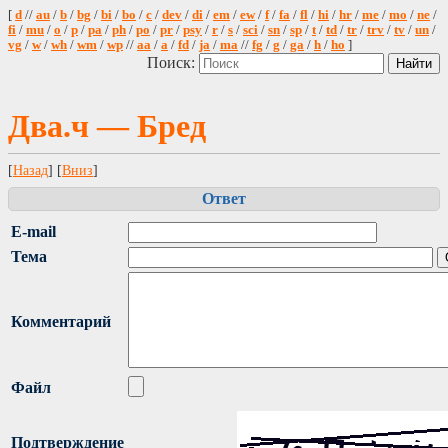
[
d
//
au
/
b
/
bg
/
bi
/
bo
/
c
/
dev
/
di
/
em
/
ew
/
f
/
fa
/
fl
/
hi
/
hr
/
me
/
mo
/
ne
/
fi
/
mu
/
o
/
p
/
pa
/
ph
/
po
/
pr
/
psy
/
r
/
s
/
sci
/
sn
/
sp
/
t
/
td
/
tr
/
trv
/
tv
/
un
/
vg
/
w
/
wh
/
wm
/
wp
//
aa
/
a
/
fd
/
ja
/
ma
//
fg
/
g
/
ga
/
h
/
ho
]
Поиск:
Два.ч — Бред
[
Назад
] [
Вниз
]
Ответ
E-mail
Тема
Комментарий
Файл
Подтверждение