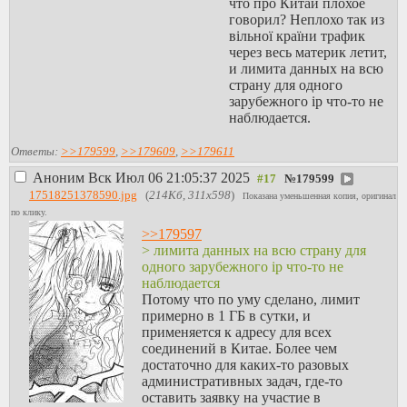
что про Китай плохое
говорил? Неплохо так из
вільної країни трафик
через весь материк летит,
и лимита данных на всю
страну для одного
зарубежного ip что-то не
наблюдается.
Ответы:
>>179599
,
>>179609
,
>>179611
Аноним
Вск Июл 06 21:05:37 2025
№
179599
17518251378590.jpg
(
214Кб, 311x598
)
Показана уменьшенная копия, оригинал
по клику.
>>179597
> лимита данных на всю страну для
одного зарубежного ip что-то не
наблюдается
Потому что по уму сделано, лимит
примерно в 1 ГБ в сутки, и
применяется к адресу для всех
соединений в Китае. Более чем
достаточно для каких-то разовых
административных задач, где-то
оставить заявку на участие в