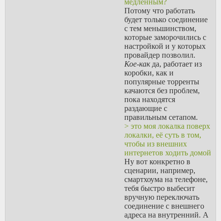
медленным?
Потому что работать
будет только соединение
с тем меньшинством,
которые заморочились с
настройкой и у которых
провайдер позволил.
Кое-как
да, работает из
коробки, как и
популярные торренты
качаются без проблем,
пока находятся
раздающие с
правильным сетапом.
> это моя локалка поверх
локалки, её суть в том,
чтобы из внешних
интернетов ходить домой
Ну вот конкретно в
сценарии, например,
смартхоума на телефоне,
тебя быстро выбесит
вручную переключать
соединение с внешнего
адреса на внутренний. А