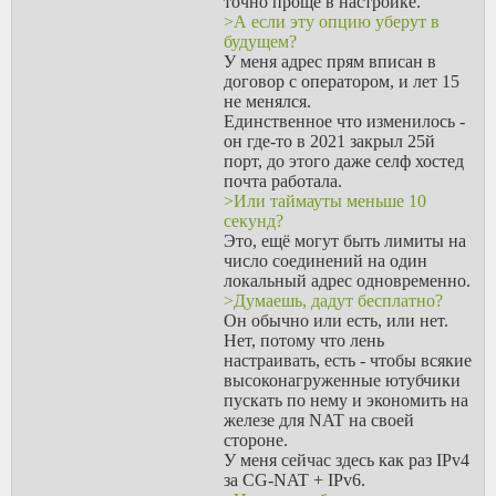
точно проще в настройке.
какой у них сейчас
>А если эту опцию уберут в
диапазон портов.
будущем?
> при любом чихе или
У меня адрес прям вписан в
глюке в сети придется
договор с оператором, и лет 15
снова пересоединяться
не менялся.
через промежуточный
Единственное что изменилось -
сервер
он где-то в 2021 закрыл 25й
Да, меня беспокоит что
порт, до этого даже селф хостед
будет происходить с
почта работала.
маппингом во время port
>Или таймауты меньше 10
spraying в одну сторону, а
секунд?
потом в другую. Не
Это, ещё могут быть лимиты на
приведет ли это к ресету
число соединений на один
маппинга, уничтожив
локальный адрес одновременно.
уже существующее one-
>Думаешь, дадут бесплатно?
way соединение на
Он обычно или есть, или нет.
каком-то из этапов.
Нет, потому что лень
>>179581
настраивать, есть - чтобы всякие
> то проще вложиться в
высоконагруженные ютубчики
более гарантированное
пускать по нему и экономить на
решение с
железе для NAT на своей
промежуточным
стороне.
арендованным адресом
У меня сейчас здесь как раз IPv4
или доплатой за свой
за CG-NAT + IPv6.
А если эту опцию уберут