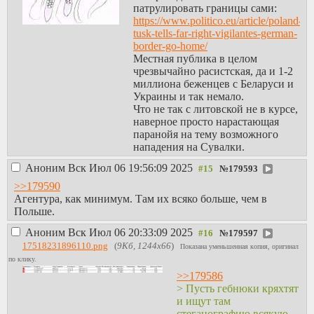
кибергулаг за деньги
патрулировать границы сами:
сцаря им строили.
https://www.politico.eu/article/poland-
Вот тебе и фундамент
tusk-tells-far-right-vigilantes-german-
для меш-сети. Может
border-go-home/
быть, с обфускацией под
Местная публика в целом
видеозвонки даже. Пусть
чрезвычайно расистская, да и 1-2
гебнюки кряхтят и ищут
миллиона беженцев с Беларуси и
там стеганографию
Украины и так немало.
всякую. Будет у них
Что не так с литовской не в курсе,
меньше ресурсов срать
наверное просто нарастающая
мне тут в моих
паранойя на тему возможного
интернетах.
нападения на Сувалки.
Аноним
Вск Июл 06 19:56:09 2025
№
179593
>>179590
Агентура, как минимум. Там их всяко больше, чем в
Польше.
Аноним
Вск Июл 06 20:33:09 2025
№
179597
17518231896110.png
(
9Кб, 1244x66
)
Показана уменьшенная копия, оригинал
по клику.
>>179586
> Пусть гебнюки кряхтят
и ищут там
стеганографию всякую