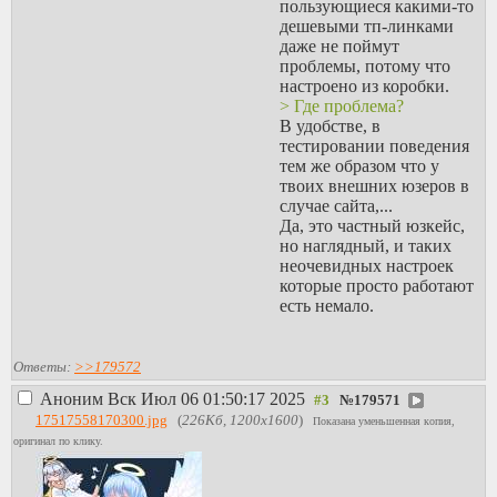
пользующиеся какими-то
дешевыми тп-линками
даже не поймут
проблемы, потому что
настроено из коробки.
> Где проблема?
В удобстве, в
тестировании поведения
тем же образом что у
твоих внешних юзеров в
случае сайта,...
Да, это частный юзкейс,
но наглядный, и таких
неочевидных настроек
которые просто работают
есть немало.
Ответы:
>>179572
Аноним
Вск Июл 06 01:50:17 2025
№
179571
17517558170300.jpg
(
226Кб, 1200x1600
)
Показана уменьшенная копия,
оригинал по клику.