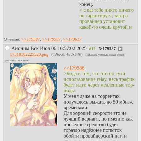
конец.
> с nat тебе никто ничего
не гарантирует, завтра
провайдер установит
какой-то очень крутой и
дорогой маршрутизатор,
а там nat злючий, и лафа
Ответы:
>>179587
,
>>179597
,
>>179617
закончилась
Аноним
Вск Июл 06 16:57:02 2025
№
179587
Это да. Но я готовлюсь к
17518102225520.png
(
436Кб, 480x640
)
худшему, так сказать.
Показана уменьшенная копия,
Этот сценарий
оригинал по клику.
описанный выше, если я
>>179586
ни в чём не ошибся,
>Бида в том, что это по сути
создан для случая, когда
использование relay, весь трафик
есть две ноды, обе за cg-
будет идти через медленные тор-
nat, который внутри
ноды.
состоит поголовно из
У меня даже на торрентах
symmetric NAT, на всех
получалось выжать до 50 мбит/с
уровнях. У моих двух
временами.
нод есть прямая связь
Для хорошей скорости это не
только через Tor, а так же
лучший вариант, но именно как
доступ к внешним
последнее средство будет
интернетам, чтобы
гораздо надёжнее попыток
смотреть свой внешний
обойти провайдерский нат, и
IP + пытаться угадать