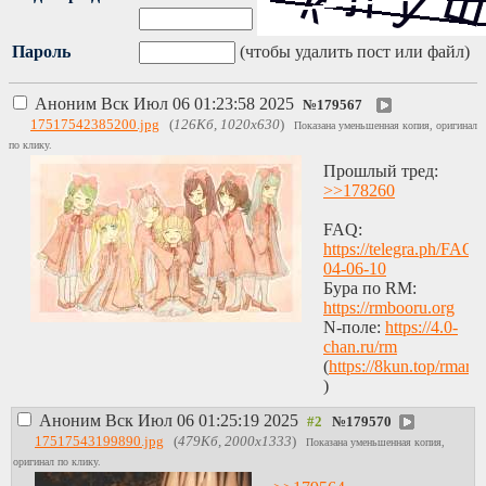
Пароль
(чтобы удалить пост или файл)
Аноним
Вск Июл 06 01:23:58 2025
№
179567
17517542385200.jpg
(
126Кб, 1020x630
)
Показана уменьшенная копия, оригинал
по клику.
Прошлый тред:
>>178260
FAQ:
https://telegra.ph/FAQ-
04-06-10
Бура по RM:
https://rmbooru.org
N-поле:
https://4.0-
chan.ru/rm
(
https://8kun.top/rmart
)
Аноним
Вск Июл 06 01:25:19 2025
№
179570
17517543199890.jpg
(
479Кб, 2000x1333
)
Показана уменьшенная копия,
оригинал по клику.