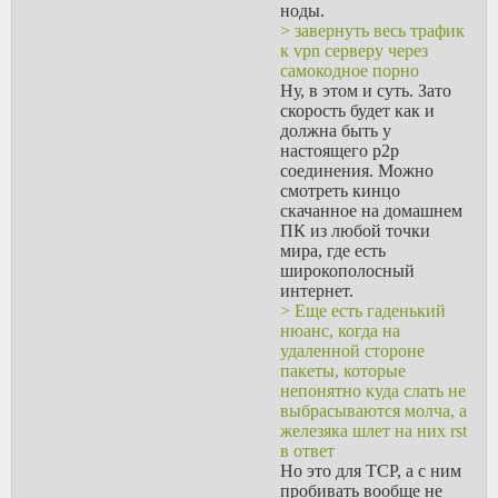
ноды.
> завернуть весь трафик
к vpn серверу через
самокодное порно
Ну, в этом и суть. Зато
скорость будет как и
должна быть у
настоящего p2p
соединения. Можно
смотреть кинцо
скачанное на домашнем
ПК из любой точки
мира, где есть
широкополосный
интернет.
> Еще есть гаденький
нюанс, когда на
удаленной стороне
пакеты, которые
непонятно куда слать не
выбрасываются молча, а
железяка шлет на них rst
в ответ
Но это для TCP, а с ним
пробивать вообще не