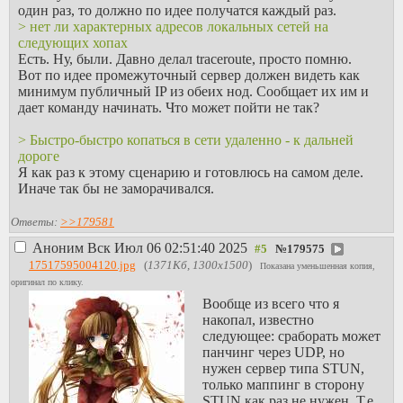
один раз, то должно по идее получатся каждый раз.
> нет ли характерных адресов локальных сетей на
следующих хопах
Есть. Ну, были. Давно делал traceroute, просто помню.
Вот по идее промежуточный сервер должен видеть как
минимум публичный IP из обеих нод. Сообщает их им и
дает команду начинать. Что может пойти не так?
> Быстро-быстро копаться в сети удаленно - к дальней
дороге
Я как раз к этому сценарию и готовлюсь на самом деле.
Иначе так бы не заморачивался.
Ответы:
>>179581
Аноним
Вск Июл 06 02:51:40 2025
№
179575
17517595004120.jpg
(
1371Кб, 1300x1500
)
Показана уменьшенная копия,
оригинал по клику.
Вообще из всего что я
накопал, известно
следующее: сраборать может
панчинг через UDP, но
нужен сервер типа STUN,
только маппинг в сторону
STUN как раз не нужен. Т.е.