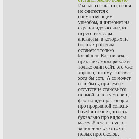
Им насрать на это, гебня
не считается с
сопутствующим
ущербом, и интернет на
скрепопидорассии уже
перегоняет даже
анекдоты, в которых на
болотах рабочим
останется только
kremlin.ru. Как показала
практика, когда работает
только один сайт, это уже
хорошо, потому что связь
хотя бы есть. А ее может
и не быть, причем ее
отсутствие становится
нормой, а по ту сторону
фронта идут разговоры
про прорывной content-
based интернет, то есть
буквально про видосы
мастурбиста на dvd, и
запил новых сайтов и
новых протоколов,