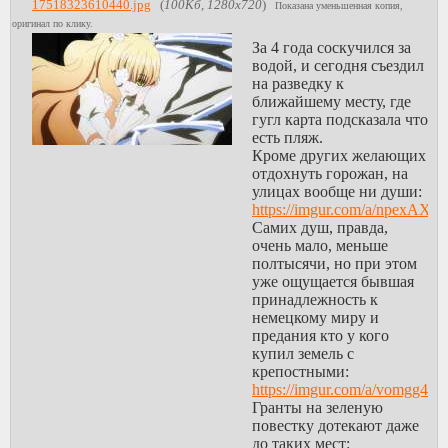
17518323610440.jpg
(
100Кб, 1280x720
)
Показана уменьшенная копия,
оригинал по клику.
За 4 года соскучился за
водой, и сегодня съездил
на разведку к
ближайшему месту, где
гугл карта подсказала что
есть пляж.
Кроме других желающих
отдохнуть горожан, на
улицах вообще ни души:
https://imgur.com/a/npexAXt
Самих душ, правда,
очень мало, меньше
полтысячи, но при этом
уже ощущается бывшая
принадлежность к
немецкому миру и
предания кто у кого
купил земель с
крепостными:
https://imgur.com/a/vomgg4B
Гранты на зеленую
повестку дотекают даже
до таких мест: