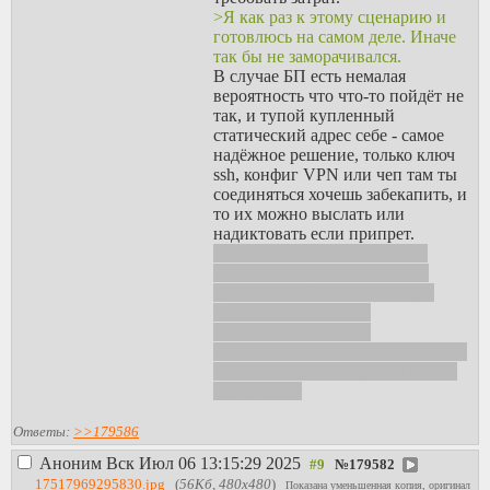
>Я как раз к этому сценарию и
готовлюсь на самом деле. Иначе
так бы не заморачивался.
В случае БП есть немалая
вероятность что что-то пойдёт не
так, и тупой купленный
статический адрес себе - самое
надёжное решение, только ключ
ssh, конфиг VPN или чеп там ты
соединяться хочешь забекапить, и
то их можно выслать или
надиктовать если припрет.
Можешь мне в этом вопросе
верить, перед допросами все
зачищал, а привезенный ноут
превратился в тыкву,
приходилось именно
восстанавливать. И для бутстрапа
вообще пришлось задействовать
TeamViewer
Ответы:
>>179586
Аноним
Вск Июл 06 13:15:29 2025
№
179582
17517969295830.jpg
(
56Кб, 480x480
)
Показана уменьшенная копия, оригинал