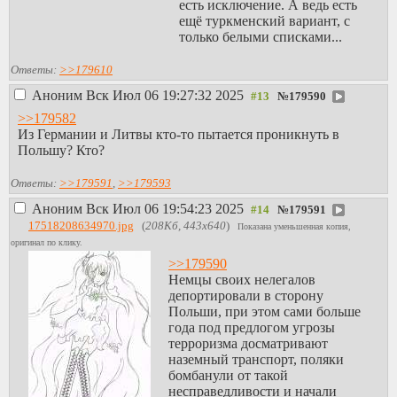
таких условиях
есть исключение. А ведь есть
использовать
ещё туркменский вариант, с
видеозвонки во всяких
только белыми списками...
зумах? Наверняка будут
постоянные
Ответы:
>>179610
микроотвалы.
Аноним
Вск Июл 06 19:27:32 2025
> В случае БП есть
№
179590
немалая вероятность что
>>179582
что-то пойдёт не так, и
Из Германии и Литвы кто-то пытается проникнуть в
тупой купленный
Польшу? Кто?
статический адрес себе -
самое надёжное решение
Ответы:
>>179591
,
>>179593
С другой стороны, в
Аноним
Вск Июл 06 19:54:23 2025
случае БП удобно иметь
№
179591
возможность создавать
17518208634970.jpg
(
208Кб, 443x640
)
Показана уменьшенная копия,
p2p соединение сквозь
оригинал по клику.
два CG-NATа, особо не
>>179590
отсвечивая.
Немцы своих нелегалов
Кстати, вот забавная
депортировали в сторону
затея может быть, если
Польши, при этом сами больше
экспортировать в
года под предлогом угрозы
рассиюшку технологии
терроризма досматривают
для петляния от слежек и
наземный транспорт, поляки
блокировок. А то ж до
бомбанули от такой
сих пор только
несправедливости и начали