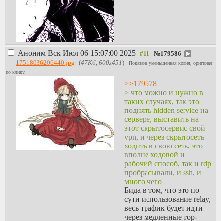
Аноним
Вск Июл 06 15:07:00 2025
№
179586
17518036206440.jpg
(
47Кб, 600x451
)
Показана уменьшенная копия, оригинал
по клику.
>>179578
> что можно и нужно в
таких случаях, так это
поднять hidden service на
сервере, выставить на
этот скрытосервис свой
vpn, и через скрытосеть
ходить в свою сеть, это
вполне ходовой и
рабочий способ, так и rdp
пробрасывали, и ssh, и
много чего
Бида в том, что это по
сути использование relay,
весь трафик будет идти
через медленные тор-