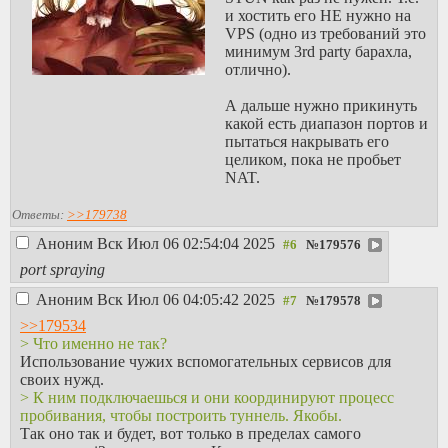
и хостить его НЕ нужно на
VPS (одно из требований это
минимум 3rd party барахла,
отлично).
А дальше нужно прикинуть
какой есть диапазон портов и
пытаться накрывать его
целиком, пока не пробьет
NAT.
Ответы:
>>179738
Аноним
Вск Июл 06 02:54:04 2025
№
179576
port spraying
Аноним
Вск Июл 06 04:05:42 2025
№
179578
>>179534
> Что именно не так?
Использование чужих вспомогательных сервисов для
своих нужд.
> К ним подключаешься и они координируют процесс
пробивания, чтобы построить туннель. Якобы.
Так оно так и будет, вот только в пределах самого