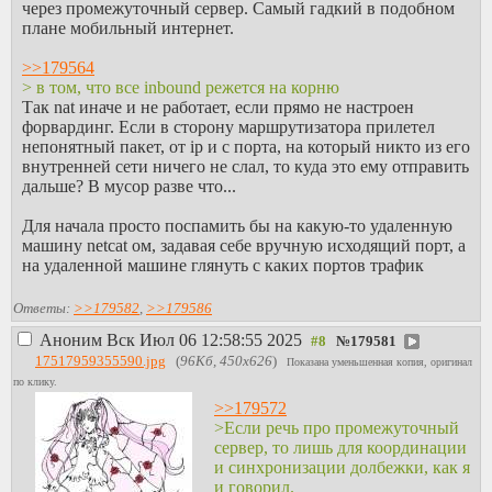
через промежуточный сервер. Самый гадкий в подобном
плане мобильный интернет.
>>179564
> в том, что все inbound режется на корню
Так nat иначе и не работает, если прямо не настроен
форвардинг. Если в сторону маршрутизатора прилетел
непонятный пакет, от ip и с порта, на который никто из его
внутренней сети ничего не слал, то куда это ему отправить
дальше? В мусор разве что...
Для начала просто поспамить бы на какую-то удаленную
машину netcat ом, задавая себе вручную исходящий порт, а
на удаленной машине глянуть с каких портов трафик
прилетал, чтобы понять можно ли со стороны
подключениия сервера nat прострелить. Проще всего
Ответы:
>>179582
,
>>179586
соседа с укртелекомом найти, у них всегда публичный ip,
Аноним
Вск Июл 06 12:58:55 2025
№
179581
и настроить на роутере dmz в сторону тестовой машины.
17517959355590.jpg
(
96Кб, 450x626
)
Показана уменьшенная копия, оригинал
>>179540
по клику.
> он очень плохо работает
>>179572
Он пытается как может. Лучше всего эффект заметен при
>Если речь про промежуточный
скачке какого-то торрента, который качает очень много
сервер, то лишь для координации
народу. Игры в основном. Пока в твоем клиенте идет
и синхронизации долбежки, как я
скачка, и он очень бодро сорит исходящими пакетами, при
и говорил.