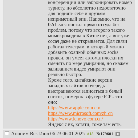
конференции или забронировать номер
туристу, но абсолютно недостаточно
для поднять себе и друзьям
неприметный впн. Напомню, что на
02ch.su я постил прямо оттуда без
проблем, потому что второго такого
мимокрокодила в Китае нет, а вот уже
сосач даже не открывается. Для связи
работал телеграм, в который можно
добавить охапкой обычных socks-
прокси, он умеет автоматически их
сменять по мере умирания, но скажем
заливанием видео умирают они
реально быстро.
Кроме того, китайские версии
западных сайтов в очередь
выстраиваются записаться в белый
список, номерок в футере ICP - это
оно:
https://www.apple.com.cn/
https://www.microsoft.com/zh-cn
https://www.lenovo.com.cn/
Яндекс с вк, кстати, тоже там есть.
Аноним
Вск Июл 06 23:06:01 2025
№
179601