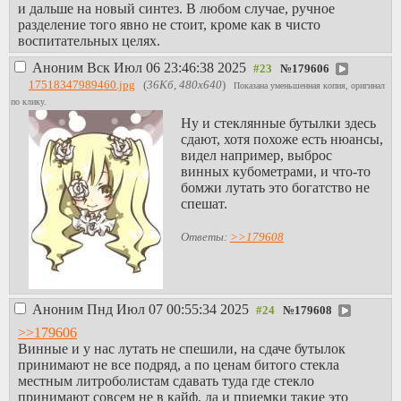
и дальше на новый синтез. В любом случае, ручное
разделение того явно не стоит, кроме как в чисто
воспитательных целях.
Аноним
Вск Июл 06 23:46:38 2025
№
179606
17518347989460.jpg
(
36Кб, 480x640
)
Показана уменьшенная копия, оригинал
по клику.
Ну и стеклянные бутылки здесь
сдают, хотя похоже есть нюансы,
видел например, выброс
винных кубометрами, и что-то
бомжи лутать это богатство не
спешат.
Ответы:
>>179608
Аноним
Пнд Июл 07 00:55:34 2025
№
179608
>>179606
Винные и у нас лутать не спешили, на сдаче бутылок
принимают не все подряд, а по ценам битого стекла
местным литроболистам сдавать туда где стекло
принимают совсем не в кайф, да и приемки такие это