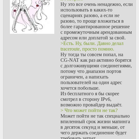
правильном nat со стороны провайдера, как только у тебя
Ну это все очень ненадежно, если
закончилась закачка, отдача будет очень бодренько идти, не
использовать в каких-то
сказать что прямо как на соединении с открытым портом,
сценариях разово, а если не
но с десятками качающих в клиенте. Стоит только
разово, то проще вложиться в
перезапустить компьютер, или неважно что еще сделать,
более гарантированное решение
лишь бы соединения оборвались и поотваливались по
с промежуточным арендованным
таймауту - сюрпрайз, количество качающих сваливается до
адресом или доплатой за свой.
чисел меньше 10. Правда когда раздача немного
>Есть. Ну, были. Давно делал
пораздается, праздник начинается снова, и иногда даже
traceroute, просто помню.
можно на какой-то 2ip сходить, вбить входящий порт
Ну тогда ты совсем попал, на
своего торрент-клиента, и узреть что
порт открыт
, но
CG-NAT как раз активно борятся
обычно такого не бывает, а просто идет обмен между
с долгоживущими соединегиями,
двумя компами за провайдерскими natами.
потому что диапазон портов
ограничен, а напихать
>>179540
пользователей на один адрес
> Воле или Киевстаре нужно что-то изобретать в обход
хочется побольше.
CG-NAT и тупорылого саппорта
Из бесплатного я бы скорее
На Киевстаре оно не настолько ужасное, если говорить о
смотрел в сторону IPv6,
домашнем интернете, им тупо надо наврать что ты
возможно провайдер выдаёт.
пообщался с их представителем в магазине киевстар, и
> Что может пойти не так?
тебе сказали на 466 позвонить, подключить услугу
Может пойти не так специально
"публічна ip адреса", а дальше по ситуации, обычно
впиленный срок жизни мапинга
вопросов они не задают.
в десяток секунд и меньше, от
чего держать соединение будет
требовать затрат.