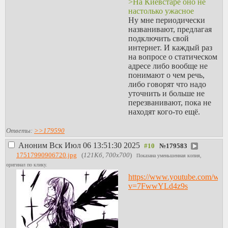
>На Киевстаре оно не
настолько ужасное
Ну мне периодически
названивают, предлагая
подключить свой
интернет. И каждый раз
на вопросе о статическом
адресе либо вообще не
понимают о чем речь,
либо говорят что надо
уточнить и больше не
перезванивают, пока не
находят кого-то ещё.
Ответы:
>>179590
Аноним
Вск Июл 06 13:51:30 2025
№
179583
17517990906720.jpg
(
121Кб, 700x700
)
Показана уменьшенная копия,
оригинал по клику.
https://www.youtube.com/wat
v=7FwwYLd4z9s