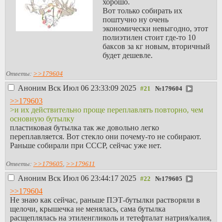
хорошо.
Вот только собирать их
поштучно ну очень
экономически невыгодно, этот
полиэтилен стоит где-то 10
баксов за кг новым, вторичный
будет дешевле.
Ответы:
>>179604
Аноним
Вск Июл 06 23:33:09 2025
№
179604
>>179603
>и их действительно проще переплавлять повторно, чем
основную бутылку
пластиковая бутылка так же довольно легко
переплавляется. Вот стекло они почему-то не собирают.
Раньше собирали при СССР, сейчас уже нет.
Ответы:
>>179605
,
>>179611
Аноним
Вск Июл 06 23:44:17 2025
№
179605
>>179604
Не знаю как сейчас, раньше ПЭТ-бутылки растворяли в
щелочи, крышечка не менялась, сама бутылка
расщеплялась на этиленгликоль и тетефталат натрия/калия,