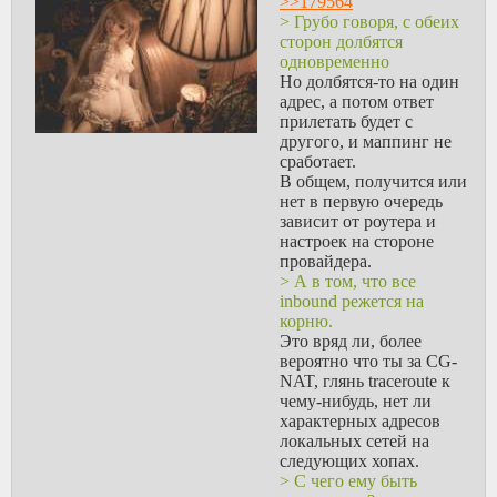
>>179564
> Грубо говоря, с обеих
сторон долбятся
одновременно
Но долбятся-то на один
адрес, а потом ответ
прилетать будет с
другого, и маппинг не
сработает.
В общем, получится или
нет в первую очередь
зависит от роутера и
настроек на стороне
провайдера.
> А в том, что все
inbound режется на
корню.
Это вряд ли, более
вероятно что ты за CG-
NAT, глянь traceroute к
чему-нибудь, нет ли
характерных адресов
локальных сетей на
следующих хопах.
> С чего ему быть