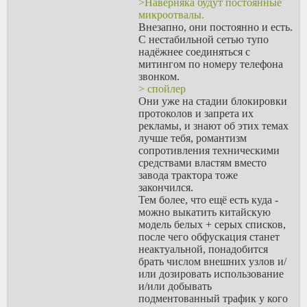
>Наверняка будут постоянные
в будущем? Сейчас-то
микроотвалы.
она есть.
Внезапно, они постоянно и есть.
> на CG-NAT как раз
С нестабильной сетью тупо
активно борятся с
надёжнее соединяться с
долгоживущими
митингом по номеру телефона
соединегиями
звонком.
В том смысле, что
> спойлер
диапазоны портов
Они уже на стадии блокировки
состоят из полностью
протоколов и запрета их
рандомных чисел, или
рекламы, и знают об этих темах
просто назначаются они
лучше тебя, романтизм
не +1 инкрементами?
сопротивления техническими
Или таймауты меньше 10
средствами властям вместо
секунд?
завода трактора тоже
> Из бесплатного я бы
закончился.
скорее смотрел в сторону
Тем более, что ещё есть куда -
IPv6, возможно
можно выкатить китайскую
провайдер выдаёт
модель белых + серых списков,
Думаешь, дадут
после чего обфускация станет
бесплатно?
неактуальной, понадобится
> срок жизни мапинга в
брать числом внешних узлов и/
десяток секунд и меньше
или дозировать использование
Маловероятно же. Как с
и/или добывать
мобильного интернета в
подментованный трафик у кого