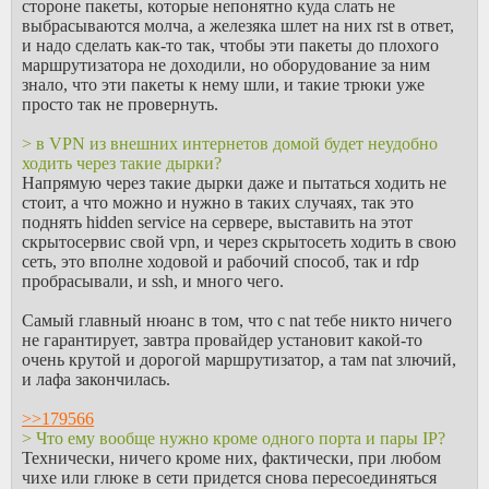
стороне пакеты, которые непонятно куда слать не
выбрасываются молча, а железяка шлет на них rst в ответ,
и надо сделать как-то так, чтобы эти пакеты до плохого
маршрутизатора не доходили, но оборудование за ним
знало, что эти пакеты к нему шли, и такие трюки уже
просто так не провернуть.
> в VPN из внешних интернетов домой будет неудобно
ходить через такие дырки?
Напрямую через такие дырки даже и пытаться ходить не
стоит, а что можно и нужно в таких случаях, так это
поднять hidden service на сервере, выставить на этот
скрытосервис свой vpn, и через скрытосеть ходить в свою
сеть, это вполне ходовой и рабочий способ, так и rdp
пробрасывали, и ssh, и много чего.
Самый главный нюанс в том, что с nat тебе никто ничего
не гарантирует, завтра провайдер установит какой-то
очень крутой и дорогой маршрутизатор, а там nat злючий,
и лафа закончилась.
>>179566
> Что ему вообще нужно кроме одного порта и пары IP?
Технически, ничего кроме них, фактически, при любом
чихе или глюке в сети придется снова пересоединяться