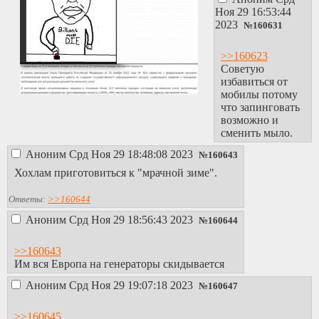
Ноя 29 16:53:44
2023
№
160631
>>160623
Советую
избавиться от
мобилы потому
что запинговать
возможно и
сменить мыло.
Аноним
Срд Ноя 29 18:48:08 2023
№
160643
Хохлам приготовиться к "мрачной зиме".
Ответы:
>>160644
Аноним
Срд Ноя 29 18:56:43 2023
№
160644
>>160643
Им вся Европа на генераторы скидывается
Аноним
Срд Ноя 29 19:07:18 2023
№
160647
>>160645