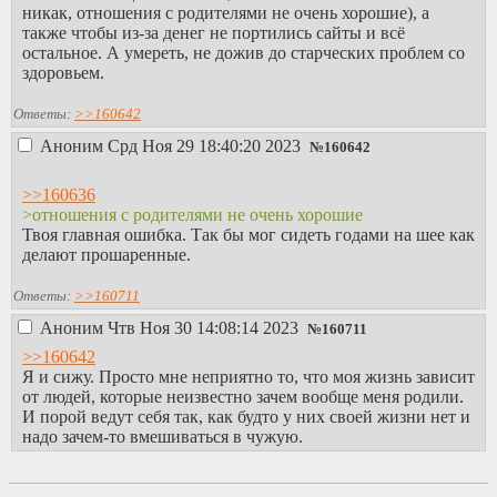
никак, отношения с родителями не очень хорошие), а
также чтобы из-за денег не портились сайты и всё
остальное. А умереть, не дожив до старческих проблем со
здоровьем.
Ответы:
>>160642
Аноним
Срд Ноя 29 18:40:20 2023
№
160642
>>160636
>отношения с родителями не очень хорошие
Твоя главная ошибка. Так бы мог сидеть годами на шее как
делают прошаренные.
Ответы:
>>160711
Аноним
Чтв Ноя 30 14:08:14 2023
№
160711
>>160642
Я и сижу. Просто мне неприятно то, что моя жизнь зависит
от людей, которые неизвестно зачем вообще меня родили.
И порой ведут себя так, как будто у них своей жизни нет и
надо зачем-то вмешиваться в чужую.