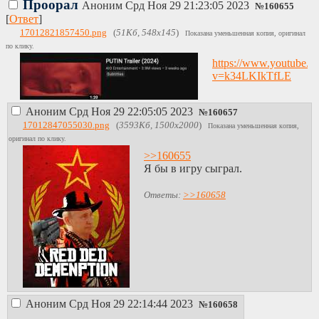
Проорал
Аноним
Срд Ноя 29 21:23:05 2023
№
160655
[
Ответ
]
17012821857450.png
(
51Кб, 548x145
)
Показана уменьшенная копия, оригинал
по клику.
https://www.youtube.c
v=k34LKIkTfLE
Аноним
Срд Ноя 29 22:05:05 2023
№
160657
17012847055030.png
(
3593Кб, 1500x2000
)
Показана уменьшенная копия,
оригинал по клику.
>>160655
Я бы в игру сыграл.
Ответы:
>>160658
Аноним
Срд Ноя 29 22:14:44 2023
№
160658