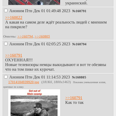
мест и мало
украинский.
конкурентов.
15. Средняя
Аноним
Птн Дек 01 01:49:48 2023
№
160791
зарплата в 10 раз
>>160022
выше чем в
А какая на самом деле ждёт реальность людей с мнением
России, при
на пикриле?
затратах в 2 раза
больше. Профит.
Ответы:
>>160794
,
>>160805
Минус только
Аноним
Птн Дек 01 02:05:25 2023
№
160794
один- для переезда
нужно скопить
>>160791
денег на
ОХУЕННАЯ!!!
блокированный
Новые телевизоры немцы выкидывают и вот те обезяны
счет чтобы
что на том пике их курочат.
гарантировать себе
небомжевание.
Аноним
Птн Дек 01 11:14:53 2023
№
160805
Сумма равна 934
17014184939920.jpg
(
181Кб, 1800x1463
)
Показана уменьшенная копия,
евро в месяц
оригинал по клику.
длительностью на
год. Дальше
>>160791
пополнять. Еще
Как то так
нужна страховка
но она дешевая.
Виза делается