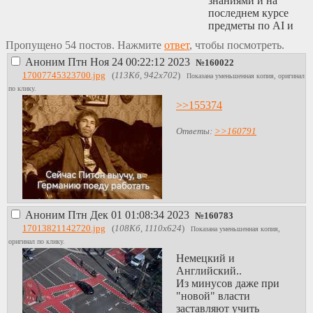
знаниями и на
последнем курсе
предметы по AI и
машинному
Пропущено 54 постов. Нажмите
ответ
, чтобы посмотреть.
обучению. Мало
Аноним
Птн Ноя 24 00:22:12 2023
пар, много
№
160022
свободного
17007745323700.jpg
(
113Кб, 942x702
)
Показана уменьшенная копия, оригинал
времени для
по клику.
самостоятельных
>>155374
исследований.
Совместить с
Ответы:
>>160791
работой думаю
получится.
13. В Мюнхене
есть офисы Google,
Apple, Amazon,
следовательно в
будующем
Аноним
Птн Дек 01 01:08:34 2023
№
160783
возможен вкат и
17013821142720.jpg
(
108Кб, 1110x624
)
Показана уменьшенная копия,
релокейт.
оригинал по клику.
14. Стареющее
Немецкий и
население
Английский..
(средний возраст
Из минусов даже при
== 50) а значит
"новой" власти
много рабочих
заставляют учить