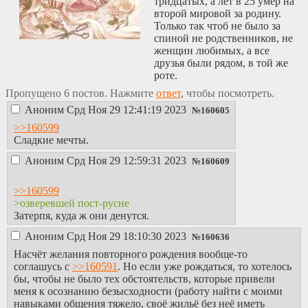
тридцатых, а лет в 25 умер на
второй мировой за родину.
Только так чтоб не было за
спиной не родственников, не
женщин любимых, а все
друзья были рядом, в той же
роте.
Пропущено 6 постов. Нажмите
ответ
, чтобы посмотреть.
Аноним
Срд Ноя 29 12:41:19 2023
№
160605
>>160599
Сладкие мечты.
Аноним
Срд Ноя 29 12:59:31 2023
№
160609
>>160599
>озверевшей пост-русне
Затерпя, куда ж они денутся.
Аноним
Срд Ноя 29 18:10:30 2023
№
160636
Насчёт желания повторного рождения вообще-то
соглашусь с
>>160591
. Но если уже рождаться, то хотелось
бы, чтобы не было тех обстоятельств, которые привели
меня к осознанию безысходности (работу найти с моими
навыками общения тяжело, своё жильё без неё иметь