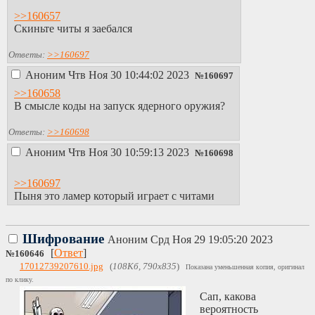
>>160657
Скиньте читы я заебался
Ответы:
>>160697
Аноним
Чтв Ноя 30 10:44:02 2023
№
160697
>>160658
В смысле коды на запуск ядерного оружия?
Ответы:
>>160698
Аноним
Чтв Ноя 30 10:59:13 2023
№
160698
>>160697
Пыня это ламер который играет с читами
Шифрование
Аноним
Срд Ноя 29 19:05:20 2023
[
Ответ
]
№
160646
17012739207610.jpg
(
108Кб, 790x835
)
Показана уменьшенная копия, оригинал
по клику.
Сап, какова
вероятность