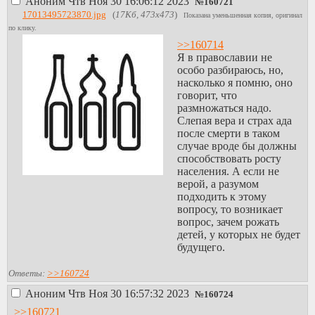
Аноним
Чтв Ноя 30 16:06:12 2023
№
160721
17013495723870.jpg
(
17Кб, 473x473
)
Показана уменьшенная копия, оригинал
по клику.
>>160714
Я в православии не
особо разбираюсь, но,
насколько я помню, оно
говорит, что
размножаться надо.
Слепая вера и страх ада
после смерти в таком
случае вроде бы должны
способствовать росту
населения. А если не
верой, а разумом
подходить к этому
вопросу, то возникает
вопрос, зачем рожать
детей, у которых не будет
будущего.
Ответы:
>>160724
Аноним
Чтв Ноя 30 16:57:32 2023
№
160724
>>160721