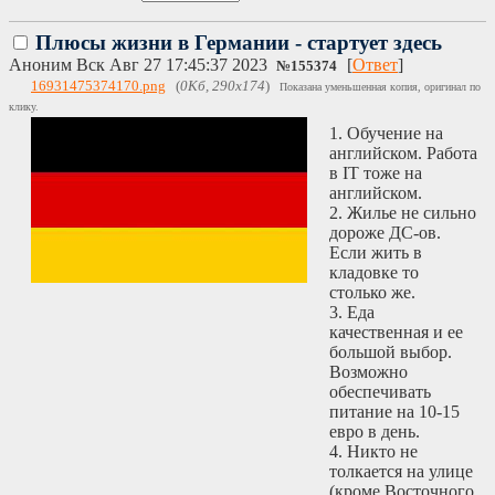
Плюсы жизни в Германии - стартует здесь
Аноним
Вск Авг 27 17:45:37 2023
[
Ответ
]
№
155374
16931475374170.png
(
0Кб, 290x174
)
Показана уменьшенная копия, оригинал по
клику.
1. Обучение на
английском. Работа
в IT тоже на
английском.
2. Жилье не сильно
дороже ДС-ов.
Если жить в
кладовке то
столько же.
3. Еда
качественная и ее
большой выбор.
Возможно
обеспечивать
питание на 10-15
евро в день.
4. Никто не
толкается на улице
(кроме Восточного