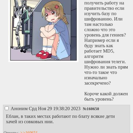
получить работу на
правительство если
изучить базу по
шифрованию. Или
там настолько
сложно что это
уровень для гениев?
Например если я
буду знать как
работает MD5,
алгоритм
шифрования телеги.
Нужно ли знать прям
что-то такое что
изначально
засекречено?
Короче какой должен
быть уровень?
Аноним
Срд Ноя 29 19:38:20 2023
№
160650
Еблан, в таких местах работают по блату всякие дети
хачей из совковых нии.
Ответы:
>>160651