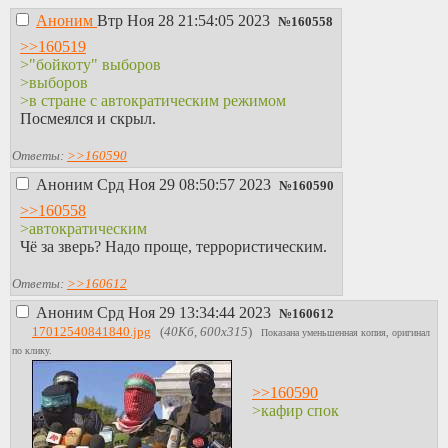
Аноним
Втр Ноя 28 21:54:05 2023
№
160558
>>160519
>"бойкоту" выборов
>выборов
>в стране с автократическим режимом
Посмеялся и скрыл.
Ответы:
>>160590
Аноним
Срд Ноя 29 08:50:57 2023
№
160590
>>160558
>автократическим
Чё за зверь? Надо проще, террористическим.
Ответы:
>>160612
Аноним
Срд Ноя 29 13:34:44 2023
№
160612
17012540841840.jpg
(
40Кб, 600x315
)
Показана уменьшенная копия, оригинал
по клику.
>>160590
>кафир спок