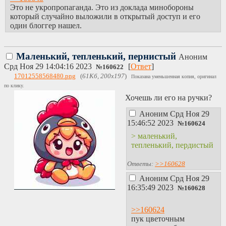
Это не укропропаганда. Это из доклада минобороны
который случайно выложили в открытый доступ и его
один блоггер нашел.
Маленький, тепленький, пернистый
Аноним
Срд Ноя 29 14:04:16 2023
[
Ответ
]
№
160622
17012558568480.png
(
61Кб, 200x197
)
Показана уменьшенная копия, оригинал
по клику.
Хочешь ли его на ручки?
Аноним
Срд Ноя 29
15:46:52 2023
№
160624
> маленький,
тепленький, пердистый
Ответы:
>>160628
Аноним
Срд Ноя 29
16:35:49 2023
№
160628
>>160624
пук цветочным