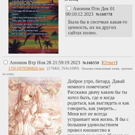
Аноним
Птн Дек 01
00:10:12 2023
№
160778
Была бы в сисечках какая-то
ценность, их на других
сайтах полно.
Аноним
Втр Ноя 28 21:59:19 2023
[
Ответ
]
№
160559
17011979596820.jpg
(
176Кб, 764x1080
)
Показана уменьшенная копия, оригинал
по клику.
Доброе утро, битард. Давай
немного помечтаем?
Расскажи двачу каким бы ты
хотел быть, где и когда
родиться, как выглядеть и как
говорить, как умереть...
Меня вот не всегда
устраивает моя жизнь. Я бы с
большим удовольствием
провел юношество в