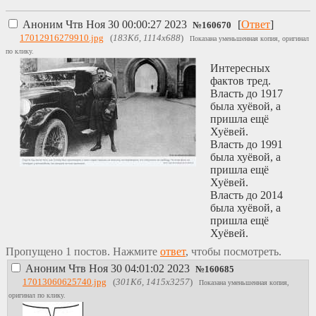
Аноним
Чтв Ноя 30 00:00:27 2023
[
Ответ
]
№
160670
17012916279910.jpg
(
183Кб, 1114x688
)
Показана уменьшенная копия, оригинал
по клику.
Интересных
фактов тред.
Власть до 1917
была хуёвой, а
пришла ещё
Хуёвей.
Власть до 1991
была хуёвой, а
пришла ещё
Хуёвей.
Власть до 2014
была хуёвой, а
пришла ещё
Хуёвей.
Пропущено 1 постов. Нажмите
ответ
, чтобы посмотреть.
Аноним
Чтв Ноя 30 04:01:02 2023
№
160685
17013060625740.jpg
(
301Кб, 1415x3257
)
Показана уменьшенная копия,
оригинал по клику.