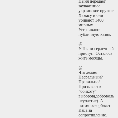
Пыня передает
захваченное
украинское оружие
Хамасу и они
убивают 1400
мирных.
Устраивают
публичную казнь.
@
У Пыни сердечный
приступ. Осталось
жить месяцы.
@
Что делает
Насральный?
Правильно!
Призывает к
"бойкоту"
выборов(добровольн
неучастие). А
потом оскорбляет
Каца за
сопротивление.