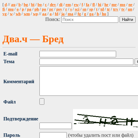
[
d
//
au
/
b
/
bg
/
bi
/
bo
/
c
/
dev
/
di
/
em
/
ew
/
f
/
fa
/
fl
/
hi
/
hr
/
me
/
mo
/
ne
/
fi
/
mu
/
o
/
p
/
pa
/
ph
/
po
/
pr
/
psy
/
r
/
s
/
sci
/
sn
/
sp
/
t
/
td
/
tr
/
trv
/
tv
/
un
/
vg
/
w
/
wh
/
wm
/
wp
//
aa
/
a
/
fd
/
ja
/
ma
//
fg
/
g
/
ga
/
h
/
ho
]
Поиск:
Два.ч — Бред
E-mail
Тема
Комментарий
Файл
Подтверждение
Пароль
(чтобы удалить пост или файл)