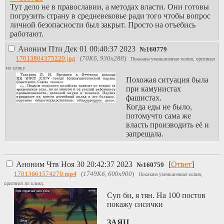
Тут дело не в православии, а методах власти. Они готовы
погрузить страну в средневековье ради того чтобы вопрос
личной безопасности был закрыт. Просто на отъебись
работают.
Аноним
Птн Дек 01 00:40:37 2023
№
160779
17013804375220.jpg
(
70Кб, 930x288
)
Показана уменьшенная копия, оригинал
по клику.
Похожая ситуация была
при камунистах
фашистах.
Когда еды не было,
потомучто сама же
власть производить её и
запрещала.
Аноним
Чтв Ноя 30 20:42:37 2023
[
Ответ
]
№
160759
17013661574270.mp4
(
1749Кб, 600x900
)
Показана уменьшенная копия,
оригинал по клику.
Суп би, я тян. На 100 постов
покажу сисички
ЗАЯЦ