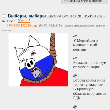
ароматом тебе в носик
Выборы, выборы
Аноним
Втр Ноя 28 13:50:19 2023
[
Ответ
]
№
160519
17011686192220.png
(
94Кб, 362x319
)
Показана уменьшенная копия, оригинал
по клику.
@
У Мерзейшего
минимальный
рейтинг
@
Бюджетники в ахуе
от мобилизации
@
Вторая аримя мира
терпит унижение.
В Брянскую
область вторгаются
РДК
@