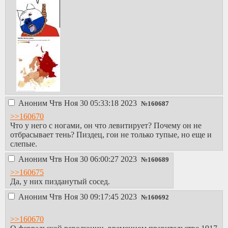
Аноним
Чтв Ноя 30 05:33:18 2023
№
160687
>>160670
Что у него с ногами, он что левитирует? Почему он не
отбрасывает тень? Пиздец, гои не только тупые, но еще и
слепые.
Аноним
Чтв Ноя 30 06:00:27 2023
№
160689
>>160675
Да, у них пизданутый сосед.
Аноним
Чтв Ноя 30 09:17:45 2023
№
160692
>>160670