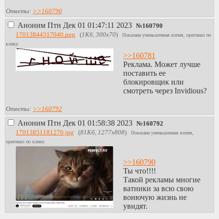
Ответы:
>>160790
Аноним
Птн Дек 01 01:47:11 2023
№
160790
17013844317040.png
(
1Кб, 300x70
)
Показана уменьшенная копия, оригинал по
клику.
>>160781
Реклама. Может лучше
поставить ее
блокировщик или
смотреть через Invidious?
Ответы:
>>160792
Аноним
Птн Дек 01 01:58:38 2023
№
160792
17013851181270.jpg
(
81Кб, 1277x808
)
Показана уменьшенная копия,
оригинал по клику.
>>160790
Ты что!!!!
Такой рекламы многие
ватники за всю свою
вонючую жизнь не
увидят.