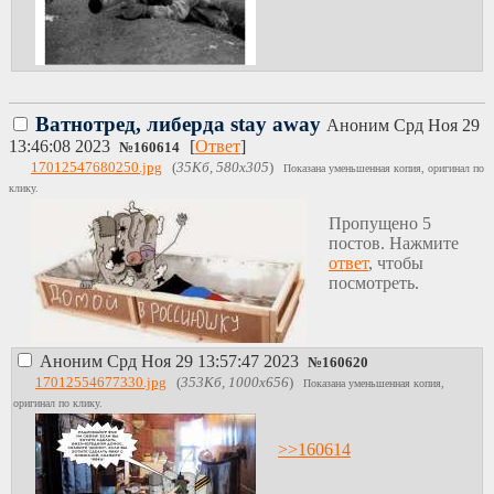
месяц.
Ватнотред, либерда stay away
Аноним
Срд Ноя 29
13:46:08 2023
[
Ответ
]
№
160614
17012547680250.jpg
(
35Кб, 580x305
)
Показана уменьшенная копия, оригинал по
клику.
Пропущено 5
постов. Нажмите
ответ
, чтобы
посмотреть.
Аноним
Срд Ноя 29 13:57:47 2023
№
160620
17012554677330.jpg
(
353Кб, 1000x656
)
Показана уменьшенная копия,
оригинал по клику.
>>160614