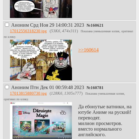
Аноним
Срд Ноя 29 14:00:31 2023
№
160621
17012556318230.jpg
(
53Кб, 474x311
)
Показана уменьшенная копия, оригинал
по клику.
>>160614
Аноним
Птн Дек 01 00:59:48 2023
№
160781
17013815880730.jpg
(
128Кб, 1305x777
)
Показана уменьшенная копия,
оригинал по клику.
Да ебонутые ватники, на
ютубе Аниме на руский!
переводят.
милион просмотров.
вместо нормального
английского.