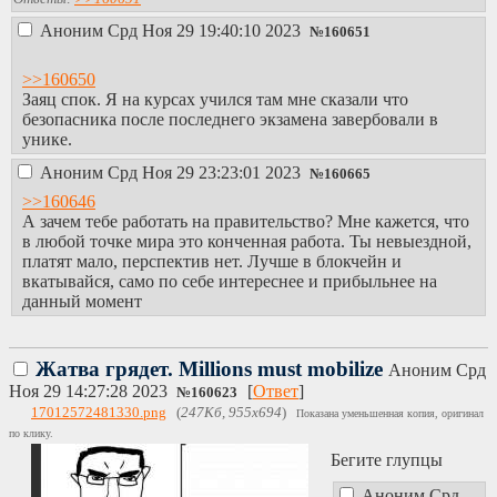
Аноним
Срд Ноя 29 19:40:10 2023
№
160651
>>160650
Заяц спок. Я на курсах учился там мне сказали что
безопасника после последнего экзамена завербовали в
унике.
Аноним
Срд Ноя 29 23:23:01 2023
№
160665
>>160646
А зачем тебе работать на правительство? Мне кажется, что
в любой точке мира это конченная работа. Ты невыездной,
платят мало, перспектив нет. Лучше в блокчейн и
вкатывайся, само по себе интереснее и прибыльнее на
данный момент
Жатва грядет. Millions must mobilize
Аноним
Срд
Ноя 29 14:27:28 2023
[
Ответ
]
№
160623
17012572481330.png
(
247Кб, 955x694
)
Показана уменьшенная копия, оригинал
по клику.
Бегите глупцы
Аноним
Срд