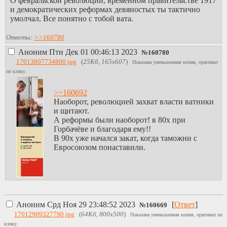
О февральской революции, временном правительстве 1917
и демократических реформах девяностых ты тактично
умолчал. Все понятно с тобой вата.
Ответы:
>>160780
Аноним
Птн Дек 01 00:46:13 2023
№
160780
17013807734800.jpg
(
25Кб, 165x607
)
Показана уменьшенная копия, оригинал
по клику.
>>160692
Наоборот, революцией захват власти ватники
и щитают.
А реформы были наоборот! в 80х при
Горбачёве и благодаря ему!!
В 90х уже начался закат, когда таможни с
Евросоюзом понаставили.
Аноним
Срд Ноя 29 23:48:52 2023
[
Ответ
]
№
160669
17012909327790.jpg
(
64Кб, 800x500
)
Показана уменьшенная копия, оригинал по
клику.