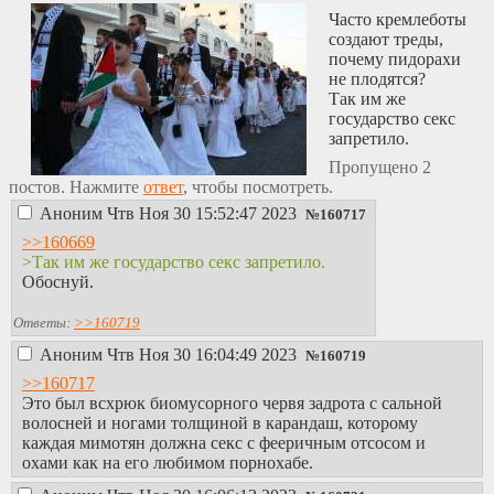
Часто кремлеботы
создают треды,
почему пидорахи
не плодятся?
Так им же
государство секс
запретило.
Пропущено 2
постов. Нажмите
ответ
, чтобы посмотреть.
Аноним
Чтв Ноя 30 15:52:47 2023
№
160717
>>160669
>Так им же государство секс запретило.
Обоснуй.
Ответы:
>>160719
Аноним
Чтв Ноя 30 16:04:49 2023
№
160719
>>160717
Это был всхрюк биомусорного червя задрота с сальной
волосней и ногами толщиной в карандаш, которому
каждая мимотян должна секс с фееричным отсосом и
охами как на его любимом порнохабе.