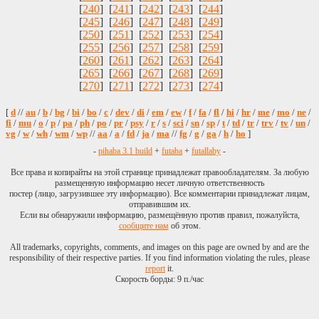
[
240
] [
241
] [
242
] [
243
] [
244
]
[
245
] [
246
] [
247
] [
248
] [
249
]
[
250
] [
251
] [
252
] [
253
] [
254
]
[
255
] [
256
] [
257
] [
258
] [
259
]
[
260
] [
261
] [
262
] [
263
] [
264
]
[
265
] [
266
] [
267
] [
268
] [
269
]
[
270
] [
271
] [
272
] [
273
] [
274
]
[
d
//
au
/
b
/
bg
/
bi
/
bo
/
c
/
dev
/
di
/
em
/
ew
/
f
/
fa
/
fl
/
hi
/
hr
/
me
/
mo
/
ne
/
fi
/
mu
/
o
/
p
/
pa
/
ph
/
po
/
pr
/
psy
/
r
/
s
/
sci
/
sn
/
sp
/
t
/
td
/
tr
/
trv
/
tv
/
un
/
vg
/
w
/
wh
/
wm
/
wp
//
aa
/
a
/
fd
/
ja
/
ma
//
fg
/
g
/
ga
/
h
/
ho
]
-
pihaba 3.1 build
+
futaba
+
futallaby
-
Все права и копирайты на этой странице принадлежат правообладателям. За любую
размещенную информацию несет личную ответственность
постер (лицо, загрузившее эту информацию). Все комментарии принадлежат лицам,
отправившим их.
Если вы обнаружили информацию, размещённую против правил, пожалуйста,
сообщите нам
об этом.
All trademarks, copyrights, comments, and images on this page are owned by and are the
responsibility of their respective parties. If you find information violating the rules, please
report
it.
Скорость борды: 9 п./час