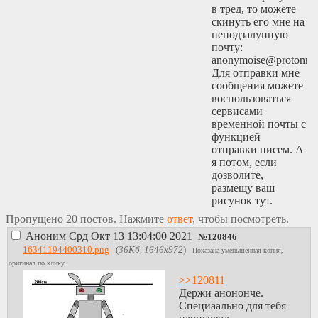
в тред, то можете
скинуть его мне на
неподзалупную
почту:
anonymoise@protonma
Для отправки мне
сообщения можете
воспользоваться
сервисами
временной почты с
функцией
отправки писем. А
я потом, если
дозволите,
размещу ваш
рисунок тут.
Пропущено 20 постов. Нажмите
ответ
, чтобы посмотреть.
Аноним
Срд Окт 13 13:04:00 2021
№
120846
16341194400310.png
(
36Кб, 1646x972
)
Показана уменьшенная копия,
оригинал по клику.
>>120811
Держи анононче.
Специаально для тебя