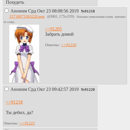
Похудеть
Аноним
Срд Окт 23 08:08:56 2019
№
91218
15718073363220.png
(
69Кб, 175x339
)
Показана уменьшенная копия, оригинал
по клику.
>>91205
Забрать домой
Ответы:
>>91220
Аноним
Срд Окт 23 09:42:57 2019
№
91220
>>91218
Ты дебил, да?
Ответы:
>>91225