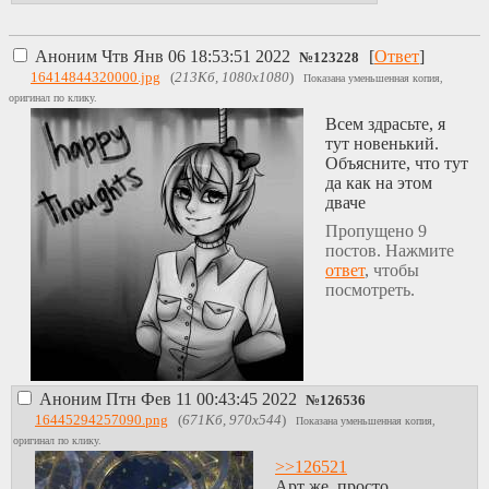
Аноним
Чтв Янв 06 18:53:51 2022
[
Ответ
]
№
123228
16414844320000.jpg
(
213Кб, 1080x1080
)
Показана уменьшенная копия,
оригинал по клику.
Всем здрасьте, я
тут новенький.
Объясните, что тут
да как на этом
дваче
Пропущено 9
постов. Нажмите
ответ
, чтобы
посмотреть.
Аноним
Птн Фев 11 00:43:45 2022
№
126536
16445294257090.png
(
671Кб, 970x544
)
Показана уменьшенная копия,
оригинал по клику.
>>126521
Арт же, просто