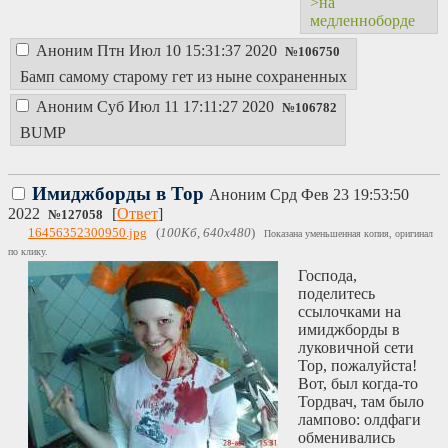
>на
медленноборде
Аноним
Птн Июл 10 15:31:37 2020
№
106750
Бамп самому старому гет из ныне сохраненных
Аноним
Суб Июл 11 17:11:27 2020
№
106782
BUMP
Имиджборды в Тор
Аноним
Срд Фев 23 19:53:50
2022
[
Ответ
]
№
127058
16456352300950.jpg
(
100Кб, 640x480
)
Показана уменьшенная копия, оригинал
по клику.
Господа,
поделитесь
ссылочками на
имиджборды в
луковичной сети
Тор, пожалуйста!
Вот, был когда-то
Тордвач, там было
лампово: олдфаги
обменивались