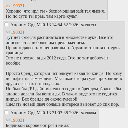
>>190331
Хорошо, что ирл ты - беспомощная забитая чмоня.
Но по сути ты прав, там карго-культ.
Аноним
Срд Май 13 14:54:52 2026
№
190793
>>190331
Тут нет смысла распинаться в множестве букв. Все это
описывается небольшим предложением:
Происходящее там неправильно. Администрация потеряла
границы.
Это не похоже на дч 2012 года. Это не тот доброчан
вообще.
Просто бренд который использует какая-то конфа. Но кому
не пофиг на самом деле. Мы такое сто раз уже проходили в
других сферах и продуктах.
Но был бы ДЧ действительно годным брендом, больше бы
анонов делали бы копии дч. В таком виде это не годится
никуда. Вес бренда дч околонулевой.
Сделать новый двач больше интереса вызовет до сих пор.
Аноним
Срд Май 13 21:03:38 2026
№
190804
>>190331
Бодливой корове бог роги не дал