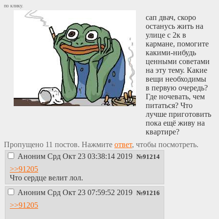
по клику.
сап двач, скоро
останусь жить на
улице с 2к в
кармане, помогите
какими-нибудь
ценными советами
на эту тему. Какие
вещи необходимы
в первую очередь?
Где ночевать, чем
питаться? Что
лучше приготовить
пока ещё живу на
квартире?
Пропущено 11 постов. Нажмите
ответ
, чтобы посмотреть.
Аноним
Срд Окт 23 03:38:14 2019
№
91214
>>91205
Что сердце велит лол.
Аноним
Срд Окт 23 07:59:52 2019
№
91216
>>91205