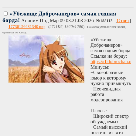
«Убежище Доброчанеров» самая годная
борда!
Аноним
Пнд Мар 09 03:21:08 2026
[
Ответ
]
№
188113
17730156681340.png
(
2711Кб, 1920x1200
)
Показана уменьшенная копия,
оригинал по клику.
«Убежище
Доброчанеров»
самая годная борда
Ссылка на борду:
https://rf.dobrochan.net
Минусы:
+Своеобразный
юмор к которому
нужно привыкнуть
+Неочевидная
работа
модерирования
Плюсы:
+Широкий спектр
обсуждаемых
+Самый высокий
постинг из всех