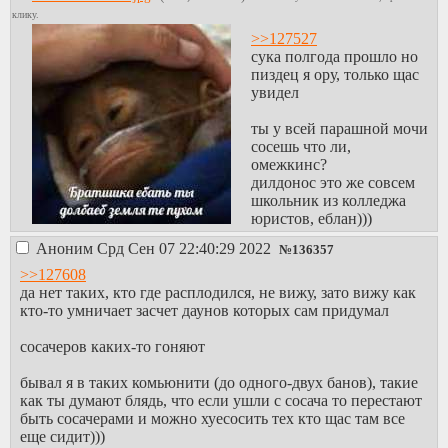
клику.
>>127527
сука полгода прошло но
пиздец я ору, только щас
увидел
ты у всей парашной мочи
сосешь что ли,
омежкинс?
дилдонос это же совсем
школьник из колледжа
юристов, еблан)))
Аноним
Срд Сен 07 22:40:29 2022
№
136357
>>127608
да нет таких, кто где расплодился, не вижу, зато вижу как
кто-то умничает засчет даунов которых сам придумал
сосачеров каких-то гоняют
бывал я в таких комьюнити (до одного-двух банов), такие
как ты думают блядь, что если ушли с сосача то перестают
быть сосачерами и можно хуесосить тех кто щас там все
еще сидит)))