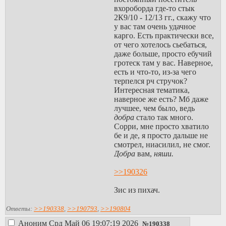
вхороборда где-то стык
2К9/10 - 12/13 гг., скажу что
у вас там очень удачное
карго. Есть практически все,
от чего хотелось сьебаться,
даже больше, просто ебучий
гротеск там у вас. Наверное,
есть и что-то, из-за чего
терпелся рч стручок?
Интересная тематика,
наверное же есть? Мб даже
лучшее, чем было, ведь
добра
стало так много.
Сорри, мне просто хватило
бе и де, я просто дальше не
смотрел, ниасилил, не смог.
Добра
вам,
няши.
>>190326
Зис из пихач.
Ответы:
>>190338
,
>>190793
,
>>190804
Аноним
Срд Май 06 19:07:19 2026
№
190338