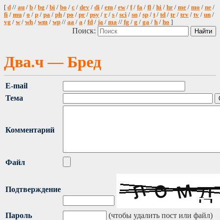
[
d
//
au
/
b
/
bg
/
bi
/
bo
/
c
/
dev
/
di
/
em
/
ew
/
f
/
fa
/
fl
/
hi
/
hr
/
me
/
mo
/
ne
/
fi
/
mu
/
o
/
p
/
pa
/
ph
/
po
/
pr
/
psy
/
r
/
s
/
sci
/
sn
/
sp
/
t
/
td
/
tr
/
trv
/
tv
/
un
/
vg
/
w
/
wh
/
wm
/
wp
//
aa
/
a
/
fd
/
ja
/
ma
//
fg
/
g
/
ga
/
h
/
ho
]
Поиск:
Два.ч — Бред
E-mail
Тема
Комментарий
Файл
Подтверждение
Пароль
(чтобы удалить пост или файл)