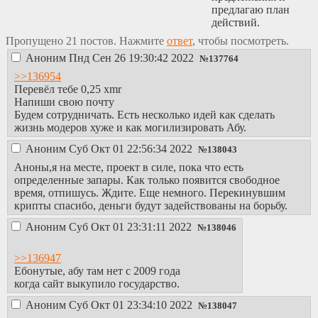
предлагаю план
действий.
Пропущено 21 постов. Нажмите
ответ
, чтобы посмотреть.
Аноним
Пнд Сен 26 19:30:42 2022
№
137764
>>136954
Перевёл тебе 0,25 xmr
Напиши свою почту
Будем сотрудничать. Есть несколько идей как сделать
жизнь модеров хуже и как могилизировать Абу.
Аноним
Суб Окт 01 22:56:34 2022
№
138043
Аноны,я на месте, проект в силе, пока что есть
определенные запары. Как только появится свободное
время, отпишусь. Ждите. Еще немного. Перекинувшим
крипты спасибо, деньги будут задействованы на борьбу.
Аноним
Суб Окт 01 23:31:11 2022
№
138046
>>136947
Ебонутые, абу там нет с 2009 года
когда сайт выкупило государство.
Аноним
Суб Окт 01 23:34:10 2022
№
138047