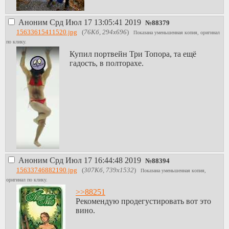
Аноним
Срд Июл 17 13:05:41 2019
№
88379
15633615411520.jpg
(
76Кб, 294x696
)
Показана уменьшенная копия, оригинал
по клику.
Купил портвейн Три Топора, та ещё
гадость, в полторахе.
Аноним
Срд Июл 17 16:44:48 2019
№
88394
15633746882190.jpg
(
307Кб, 739x1532
)
Показана уменьшенная копия,
оригинал по клику.
>>88251
Рекомендую продегустировать вот это
вино.