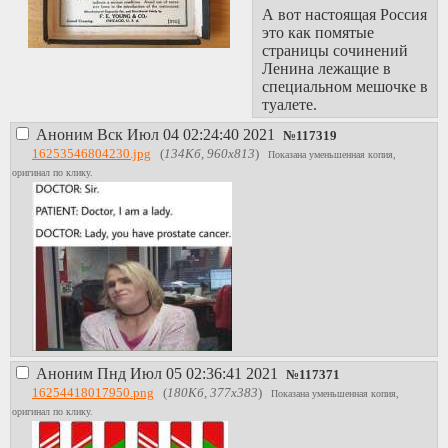
А вот настоящая Россия
это как помятые
страницы сочинений
Ленина лежащие в
специальном мешочке в
туалете.
Аноним
Вск Июл 04 02:24:40 2021
№
117319
16253546804230.jpg
(
134Кб, 960x813
)
Показана уменьшенная копия,
оригинал по клику.
Аноним
Пнд Июл 05 02:36:41 2021
№
117371
16254418017950.png
(
180Кб, 377x383
)
Показана уменьшенная копия,
оригинал по клику.