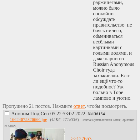
раржипегами,
можно было
спокойно
обсуждать
правительство, не
боясь ничего,
обмениваться
весёлыми
картинками с
голыми лолями, и
даже парни из
Russian Anonymous
Choir туда
захаживали. Есть
ли ещё что-то
подобное? Уж
больно в Торе
лампово и уютно.
Пропущено 21 постов. Нажмите
ответ
, чтобы посмотреть.
Аноним
Пнд Сен 05 22:53:02 2022
№
136154
16624075826660.jpg
(
45Кб, 471x536
)
Показана уменьшенная копия, оригинал
по клику.
>>127653