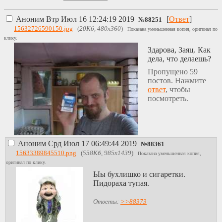
Аноним
Втр Июл 16 12:24:19 2019
[
Ответ
]
№
88251
15632726590150.jpg
(
20Кб, 480x360
)
Показана уменьшенная копия, оригинал по
клику.
Здарова, Заяц. Как
дела, что делаешь?
Пропущено 59
постов. Нажмите
ответ
, чтобы
посмотреть.
Аноним
Срд Июл 17 06:49:44 2019
№
88361
15633389845510.png
(
558Кб, 985x1439
)
Показана уменьшенная копия,
оригинал по клику.
Ыы бухлишко и сигаретки.
Пидораха тупая.
Ответы:
>>88373