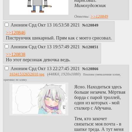
нарисовал.
Мимохудожник
Ответы:
>>120849
Аноним
Срд Окт 13 16:53:58 2021
№
120849
>>120846
Пиструнчик шикарный. Прям как с моего срисовал.
Аноним
Срд Окт 13 19:57:49 2021
№
120851
>>120838
Но этот персонаж девочка ведь.
Аноним
Срд Окт 13 22:27:45 2021
№
120866
16341532652610.jpg
(
448Кб, 1920x1080
)
Показана уменьшенная копия,
оригинал по клику.
Ясно. Находиться здесь
больше незачем. Мёртвая
борда с парой троллей,
один из которых - мой
сталкер с Абучана.
Тем, кто захочет
связаться: моя почта - в
шапке треда. А тут меня