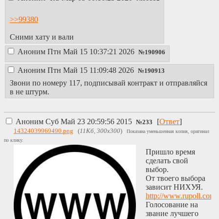
>>99380
Сними хату и вали
Аноним
Птн Май 15 10:37:21 2026
№
190906
Аноним
Птн Май 15 11:09:48 2026
№
190913
Звони по номеру 117, подписывай контракт и отправляйся
в не штурм.
Аноним
Суб Май 23 20:59:56 2015
[
Ответ
]
№
233
14324039969490.png
(
11Кб, 300x300
)
Показана уменьшенная копия, оригинал
по клику.
Пришло время
сделать свой
выбор.
От твоего выбора
зависит НИХУЯ.
http://www.rupoll.com/
Голосование на
звание лучшего