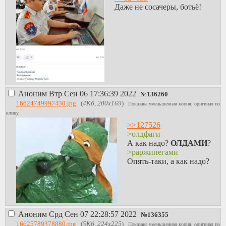
Даже не сосачеры, ботьё!
Аноним
Втр Сен 06 17:36:39 2022
№
136260
16624749997430.jpg
(
4Кб, 200x169
)
Показана уменьшенная копия, оригинал по
клику.
>>127526
>олдфаги
А как надо?
ОЛДАМИ
?
>раржипегами
Опять-таки, а как надо?
Аноним
Срд Сен 07 22:28:57 2022
№
136355
16625789378880.jpg
(
5Кб, 224x225
)
Показана уменьшенная копия, оригинал по