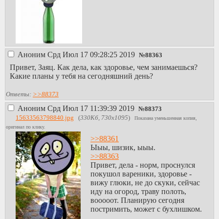
Аноним
Срд Июл 17 09:28:25 2019
№
88363
Привет, Заяц. Как дела, как здоровье, чем занимаешься?
Какие планы у тебя на сегодняшний день?
Ответы:
>>88373
Аноним
Срд Июл 17 11:39:39 2019
№
88373
15633563798840.jpg
(
330Кб, 730x1095
)
Показана уменьшенная копия,
оригинал по клику.
>>88361
Ыыы, шизик, ыыы.
>>88363
Привет, дела - норм, проснулся
покушол вареники, здоровье -
вижу глюки, не до скуки, сейчас
иду на огород, траву полоть,
вооооот. Планирую сегодня
постримить, может с бухлишком.