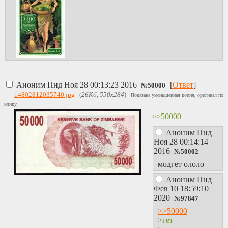
Аноним
Пнд Ноя 28 00:13:23 2016
[
Ответ
]
№
50000
14802812035740.jpg
(
26Кб, 550x284
)
Показана уменьшенная копия, оригинал по
клику.
>>50000
Аноним
Пнд
Ноя 28 00:14:14
2016
№
50002
модгет ололо
Аноним
Пнд
Фев 10 18:59:10
2020
№
97847
>>50000
>гет