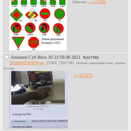
Ответы:
>>117592
Аноним
Суб Июл 10 21:59:38 2021
№
117592
16259435781870.jpg
(
53Кб, 750x736
)
Показана уменьшенная копия, оригинал
по клику.
>>117371