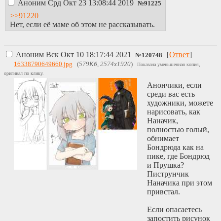
Аноним
Срд Окт 23 13:08:44 2019
№
91225
>>91220
Нет, если её маме об этом не рассказывать.
Аноним
Вск Окт 10 18:17:44 2021
[
Ответ
]
№
120748
16338790649660.jpg
(
579Кб, 2574x1920
)
Показана уменьшенная копия,
оригинал по клику.
Анончики, если
среди вас есть
художники, можете
нарисовать, как
Наначик,
полностью голый,
обнимает
Бондрюда как на
пике, где Бондрюд
и Прушка?
Пиструнчик
Наначика при этом
привстал.
Если опасаетесь
запостить рисунок