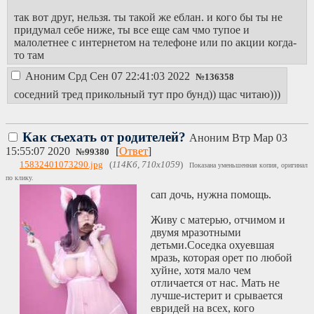
так вот друг, нельзя. ты такой же еблан. и кого бы ты не
придумал себе ниже, ты все еще сам чмо тупое и
малолетнее с интернетом на телефоне или по акции когда-
то там
Аноним
Срд Сен 07 22:41:03 2022
№
136358
соседний тред прикольный тут про бунд)) щас читаю)))
Как съехать от родителей?
Аноним
Втр Мар 03
15:55:07 2020
[
Ответ
]
№
99380
15832401073290.jpg
(
114Кб, 710x1059
)
Показана уменьшенная копия, оригинал
по клику.
сап дочь, нужна помощь.
Живу с матерью, отчимом и
двумя мразотными
детьми.Соседка охуевшая
мразь, которая орет по любой
хуйне, хотя мало чем
отличается от нас. Мать не
лучше-истерит и срывается
евридей на всех, кого