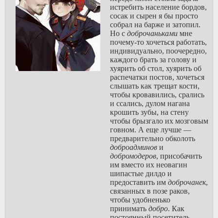
истребить население бордов,
сосак и сырен я бы просто
собрал на барже и затопил.
Но с
доброчаньками
мне
почему-то хочеться работать,
индивидуально, поочередно,
каждого брать за голову и
хуярить об стол, хуярить об
распечатки постов, хочеться
слышать как трещат кости,
чтобы кровавились, срались
и ссались, дулом нагана
крошить зубы, на стену
чтобы брызгало их мозговым
говном. А еще лучше —
предварительно обколоть
доброадминов
и
добромодеров
, присобачить
им вместо их неовагин
шипастые дилдо и
предоставить им
доброчанек
,
связанных в позе раков,
чтобы удобненько
принимать
добро
. Как
постоянный посетитель