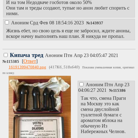
И на том Недодваче госботов около 50%
Они там и треды создают, тупые но анон любит спорить с
ними.
Аноним
Срд Фев 08 18:54:16 2023
№
143937
Жизнь ебет, но свою цель я еще не забросил, ждите аноны,
вскоре начну выполнять наш план. Я никуда не пропал.
Кипача тред
Аноним
Птн Апр 23 04:05:47 2021
[
Ответ
]
№
115385
16191399470840.png
(
417Кб, 518x640
)
Показана уменьшенная копия, оригинал
по клику.
Аноним
Птн Апр 23
04:06:27 2021
№
115386
Так что, смена Праги
на Москву это как
смена двуслойной
туалетной бумаги с
ароматом яблока на
обычную Из
Набережных Челнов.