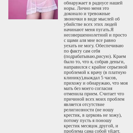
обнаружает в радиусе нашей
норы. Лично меня это
доконало и тревожные
звоночки в виде мыслей об
убийстве всех этих людей
начинают меня пугать.Я
несовершеннолетний и просто
с щами аля мне все равно
уехать не могу. Обеспечиваю
по факту сам себя
(подрабатываю,рисую). Краем
было то, что я, собрав деньги,
направился с крайне серьезной
проблемой к врачу (в платную
клинику),выждал 5 часов,
прихожу и обнаружаю, что моя
мать без моего согласия
отменила прием. Считает что
причиной всех моих проблем
является отсутствие
религиозности (не ношу
крестик, в церковь не хожу),
потому пусть я поношу
крестик месяцок другой, и
проблема сама собой уйдет.