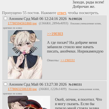
Заходи, рады всем!
Доброчан же.
Пропущено 55 постов. Нажмите
ответ
, чтобы посмотреть.
Аноним
Срд Май 06 12:24:16 2026
№
190326
17780594561860.jpg
(
1366Кб, 2894x4093
)
Показана уменьшенная копия,
оригинал по клику.
>>190303
А где пихач? На добраче меня
забанили стоило мне начать
писать, анобчеки. Нирикамендую
Ответы:
>>190331
Аноним
Срд Май 06 13:27:30 2026
№
190331
17780632506330.jpg
(
366Кб, 1228x1409
)
Показана уменьшенная копия,
оригинал по клику.
Окей, опчик, я посетил. Что
я могу сказать. Если бы
передо мной стояла задача