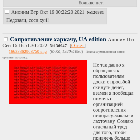
больше нет.
Аноним
Втр Окт 19 00:22:20 2021
№
120981
Педозаяц, соси хуй!
Сопротивление харкачу, UA edition
Аноним
Птн
Сен 16 16:51:30 2022
[
Ответ
]
№
136947
16633362908750.png
(
67Кб, 1920x1080
)
Показана уменьшенная копия,
оригинал по клику.
Не так давно я
обращался к
пользователям
доски с просьбой
скинуть денег,
взамен я пообещал
помочь с
организацией
сопротивления
пидорасу-макаке и
лахточану. Создаю
отдельный тред
для того, чтобы
привлечь больше