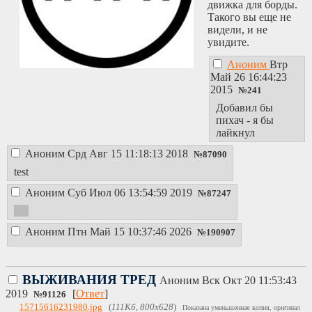
движка для борды.
Такого вы еще не
видели, и не
увидите.
Аноним
Втр
Май 26 16:44:23
2015
№
241
Добавил бы
пихач - я бы
лайкнул
Аноним
Срд Авг 15 11:18:13 2018
№
87090
test
Аноним
Суб Июл 06 13:54:59 2019
№
87247
test
Аноним
Птн Май 15 10:37:46 2026
№
190907
ВЫЖИВАНИЯ ТРЕД
Аноним
Вск Окт 20 11:53:43
2019
[
Ответ
]
№
91126
15715616231980.jpg
(
111Кб, 800x628
)
Показана уменьшенная копия, оригинал