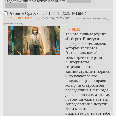
Подорожник приложат и заживет.
Или гандоны
используют.
Аноним
Срд Авг 13 01:54:41 2025
№
180449
17550392812670.jpg
(
1055Кб, 1920x1080
)
Показана уменьшенная копия,
оригинал по клику.
>>180356
Так это лишь верхушка
айсберга. В петухи
определяют тех людей,
которые являются
"неправильными" с
точки зрения партии.
"Авторитеты"
сотрудничают с
администрацией тюрьмы
и получают за это
индульгенцию и право
козырять статусом без
последствий. Но иногда
должны по надуманному
поводу спускать вот эти
"определения в петухи".
Если кто-то
отказывается, то вот тебе