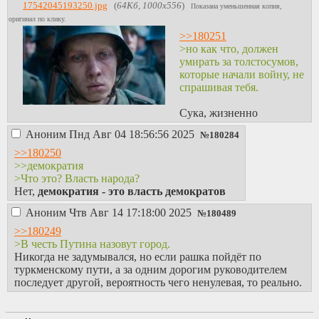
октябрем 1917 (все
17542045193250.jpg
(
64Кб, 1000x556
)
Показана уменьшенная копия,
помнят, чем она
оригинал по клику.
закончилась). И
>>180251
второй раз — при
>но как что, должен
позднем Горбачеве/
умирать за толстосумов,
раннем Ельцине.
которые начали войну, не
Все.
спрашивая тебя.
Сука, жизненно
Аноним
Пнд Авг 04 18:56:56 2025
№
180284
>>180250
>>демократия
>Что это? Власть народа?
Нет,
демократия - это власть демократов
Аноним
Чтв Авг 14 17:18:00 2025
№
180489
>>180249
>В честь Путина назовут город.
Никогда не задумывался, но если рашка пойдёт по
туркменскому пути, а за одним дорогим руководителем
последует другой, вероятность чего ненулевая, то реально.