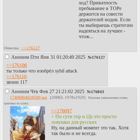
ход? Приватность
пребывание в ТОРе
держится на совести
держателей нодов. Если
ты выбираешь стратегию
надеяться на лучшее -
чтож...
Ответы:
>>176127
Аноним
Птн Янв 31 01:20:49 2025
№
176127
>>176108
ты только что изобрёл sybil attack
>>176110
звони 117
Аноним
Чтв Фев 27 21:21:02 2025
№
176843
17406804628500.jpg
(
208Кб, 1078x1920
)
Показана уменьшенная копия,
оригинал по клику.
>>176097
> По сути тор и i2p это просто
ловушки для русских
Ну, на данный момент это так. Хотя
так было и не всегда.