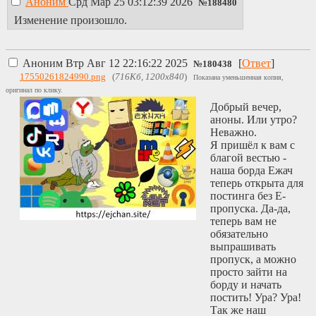
Аноним
Срд Мар 25 03:12:39 2026
№
188480
Изменение произошло.
Аноним
Втр Авг 12 22:16:22 2025
[
Ответ
]
№
180438
17550261824990.png
(
716Кб, 1200x840
)
Показана уменьшенная копия,
оригинал по клику.
Добрый вечер,
аноны. Или утро?
Неважно.
Я пришёл к вам с
благой вестью -
наша борда Ежач
теперь открыта для
постинга без Е-
пропуска. Да-да,
теперь вам не
обязательно
выпрашивать
пропуск, а можно
просто зайти на
борду и начать
постить! Ура? Ура!
Так же наш