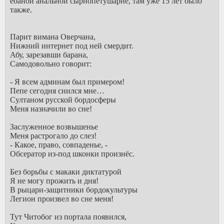
ебаной анальной сырнопетушарне, там уже 15 лет было
также.
Парит вимана Оверчана,
Нижний интернет под ней смердит.
Абу, зарезавши барана,
Самодовольно говорит:
- Я всем админам был примером!
Пепе сегодня снился мне…
Султаном русской бордосферы
Меня назначили во сне!
Заслуженное возвышенье
Меня растрогало до слез!
- Какое, право, совпаденье, -
Обсератор из-под шконки произнёс.
Без борьбы с макаки диктатурой
Я не могу прожить и дня!
В рыцари-защитники бордокультуры
Легион произвел во сне меня!
Тут Читобог из портала появился,