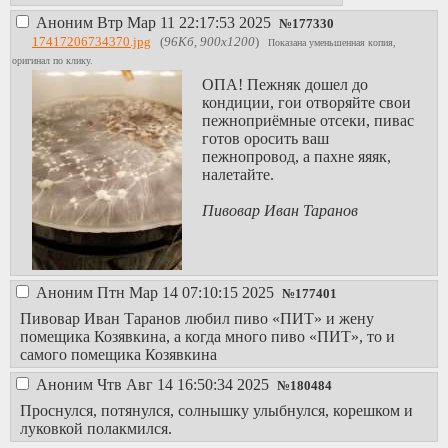
Аноним
Втр Мар 11 22:17:53 2025
№
177330
17417206734370.jpg
(
96Кб, 900x1200
)
Показана уменьшенная копия,
оригинал по клику.
ОПА! Пежняк дошел до
кондиции, гои отворяйте свои
пежноприёмные отсеки, пивас
готов оросить ваш
пежнопровод, а пахне яяяк,
налетайте.
Пивовар Иван Таранов
Аноним
Птн Мар 14 07:10:15 2025
№
177401
Пивовар Иван Таранов любил пиво «ПИТ» и жену
помещика Козявкина, а когда много пиво «ПИТ», то и
самого помещика Козявкина
Аноним
Чтв Авг 14 16:50:34 2025
№
180484
Проснулся, потянулся, солнышку улыбнулся, корешком и
луковкой полакмился.