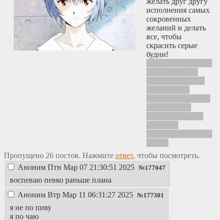
желать друг другу
исполнения самых
сокровенных
желаний и делать
все, чтобы
скрасить серые
будни!
Дорогой анонимус,
пожалуйста, не
надо скатываться
до взаимных
оскорблений. Если
какая-то бака
обозвала тебя, то
просто её
игнорируй. Люблю
тебя :3
Пропущено 26 постов. Нажмите
ответ
, чтобы посмотреть.
Аноним
Птн Мар 07 21:30:51 2025
№
177047
воспеваю певко раньше плана
Аноним
Втр Мар 11 06:31:27 2025
№
177301
я не по пиву
я по чаю