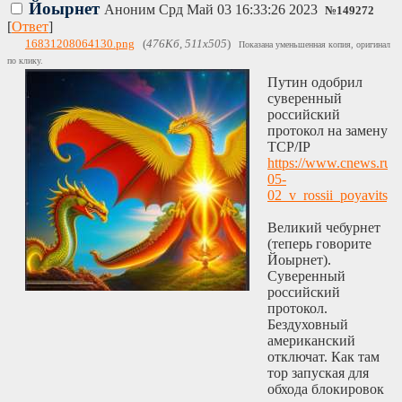
Йоырнет
Аноним
Срд Май 03 16:33:26 2023
№
149272
[
Ответ
]
16831208064130.png
(
476Кб, 511x505
)
Показана уменьшенная копия, оригинал
по клику.
Путин одобрил
суверенный
российский
протокол на замену
TCP/IP
https://www.cnews.ru/
05-
02_v_rossii_poyavitsy
Великий чебурнет
(теперь говорите
Йоырнет).
Суверенный
российский
протокол.
Бездуховный
американский
отключат. Как там
тор запуская для
обхода блокировок