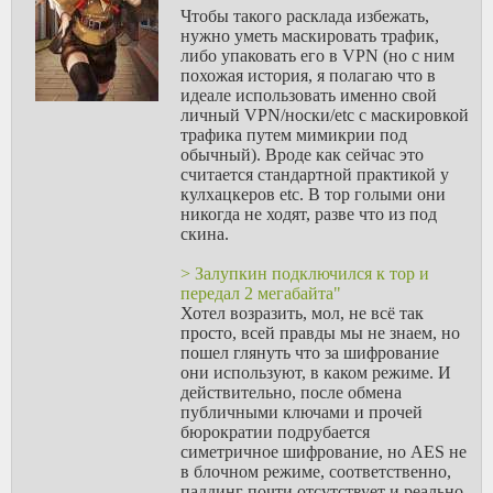
Чтобы такого расклада избежать,
нужно уметь маскировать трафик,
либо упаковать его в VPN (но с ним
похожая история, я полагаю что в
идеале использовать именно свой
личный VPN/носки/etc с маскировкой
трафика путем мимикрии под
обычный). Вроде как сейчас это
считается стандартной практикой у
кулхацкеров etc. В тор голыми они
никогда не ходят, разве что из под
скина.
> Залупкин подключился к тор и
передал 2 мегабайта"
Хотел возразить, мол, не всё так
просто, всей правды мы не знаем, но
пошел глянуть что за шифрование
они используют, в каком режиме. И
действительно, после обмена
публичными ключами и прочей
бюрократии подрубается
симетричное шифрование, но AES не
в блочном режиме, соответственно,
паддинг почти отсутствует и реально