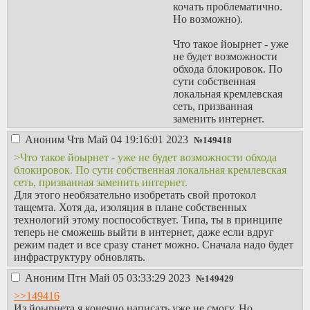
кочать проблематично.
Но возможно).
Что такое йоырнет - уже
не будет возможности
обхода блокировок. По
сути собственная
локальная кремлевская
сеть, призванная
заменить интернет.
Аноним
Чтв Май 04 19:16:01 2023
№
149418
>Что такое йоырнет - уже не будет возможности обхода
блокировок. По сути собственная локальная кремлевская
сеть, призванная заменить интернет.
Для этого необязательно изобретать свой протокол
тащемта. Хотя да, изоляция в плане собственных
технологий этому поспособствует. Типа, ты в принципе
теперь не сможешь выйти в интернет, даже если вдруг
режим падет и все сразу станет можно. Сначала надо будет
инфраструктуру обновлять.
Аноним
Птн Май 05 03:33:29 2023
№
149429
>>149416
Из йоырнета я конечно написать уже не смогу. Но