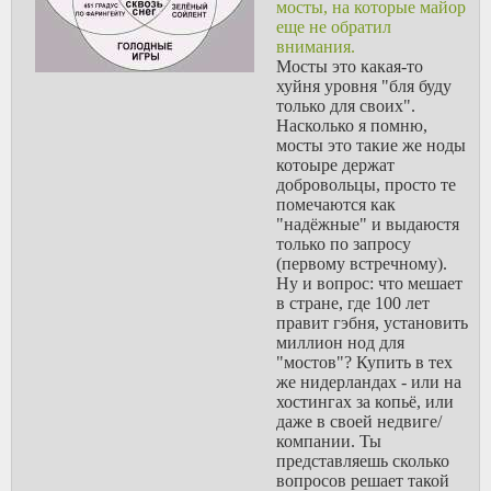
мосты, на которые майор
порочащий того-
еще не обратил
то. У меня есть
внимания.
подозрения, что
Мосты это какая-то
это было написано
хуйня уровня "бля буду
гражданином
только для своих".
Небезымянным.
Насколько я помню,
Прошу провести
мосты это такие же ноды
проверку
котоыре держат
К Небезымянному
добровольцы, просто те
вламываются в 5
помечаются как
утра и изымают
"надёжные" и выдаюстя
всю технику для
только по запросу
проверки, плюс
(первому встречному).
отправляют
Ну и вопрос: что мешает
запросы в
в стране, где 100 лет
платформам вроде
правит гэбня, установить
тг, которые
миллион нод для
предоставляют
"мостов"? Купить в тех
информацию об
же нидерландах - или на
удалённых
хостингах за копьё, или
сообщениях,
даже в своей недвиге/
старых аккаунтах.
компании. Ты
представляешь сколько
вопросов решает такой