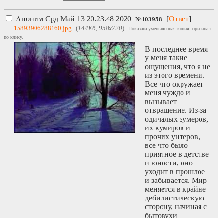
Аноним
Срд Май 13 20:23:48 2020
[
Ответ
]
№
103958
15893906288160.jpg
(
144Кб, 958x720
)
Показана уменьшенная копия, оригинал
по клику.
В последнее время
у меня такие
ощущения, что я не
из этого времени.
Все что окружает
меня чуждо и
вызывает
отвращение. Из-за
одичалых зумеров,
их кумиров и
прочих унтеров,
все что было
приятное в детстве
и юности, оно
уходит в прошлое
и забывается. Мир
меняется в крайне
дебилистическую
сторону, начиная с
бытовухи