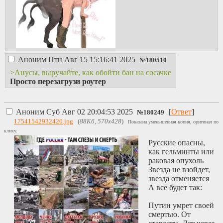
Аноним
Птн Авг 15 15:16:41 2025
№
180510
>Анусы, выручайте, как обойти бан на сосачке
Просто перезагрузи роутер
Аноним
Суб Авг 02 20:04:53 2025
[
Ответ
]
№
180249
17541542932420.jpg
(
88Кб, 570x428
)
Показана уменьшенная копия, оригинал по
клику.
Русские опасны,
как гельминты или
раковая опухоль
Звезда не взойдет,
звезда отменяется
А все будет так:
Путин умрет своей
смертью. От