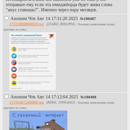
отправьте ему если эта имиджборда будет жива слова
"анус ставишь?". Именно через пару месяцев.
Аноним
Чтв Авг 14 17:11:20 2025
№
180487
17551806806810.jpg
(
254Кб, 800x994
)
Показана уменьшенная копия,
оригинал по клику.
Аноним
Чтв Авг 14 17:12:04 2025
№
180488
17551807249060.jpg
(
80Кб, 1000x662
)
Показана уменьшенная копия,
оригинал по клику.