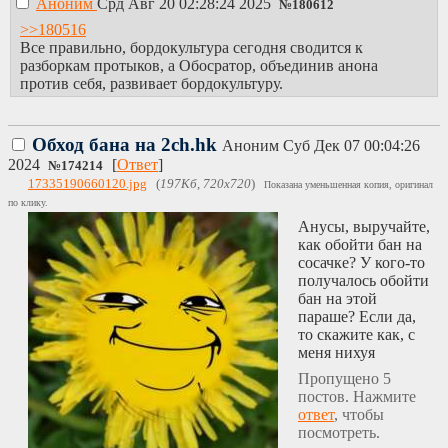
Аноним
Срд Авг 20 02:28:24 2025
№
180612
>>180516
Все правильно, бордокультура сегодня сводится к
разборкам протыков, а Обосратор, объединив анона
против себя, развивает бордокультуру.
Обход бана на 2ch.hk
Аноним
Суб Дек 07 00:04:26
2024
[
Ответ
]
№
174214
17335190660120.jpg
(
197Кб, 720x720
)
Показана уменьшенная копия, оригинал
по клику.
Анусы, выручайте,
как обойти бан на
сосачке? У кого-то
получалось обойти
бан на этой
параше? Если да,
то скажите как, с
меня нихуя
Пропущено 5
постов. Нажмите
ответ
, чтобы
посмотреть.