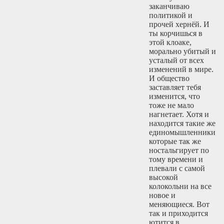
заканчиваю
политикой и
прочей хернёй. И
ты корчишься в
этой клоаке,
морально убитый и
усталый от всех
изменений в мире.
И общество
заставляет тебя
изменится, что
тоже не мало
нагнетает. Хотя и
находится такие же
единомышленники,
которые так же
ностальгирует по
тому времени и
плевали с самой
высокой
колокольни на все
новое и
меняющиеся. Вот
так и приходится
ютится в