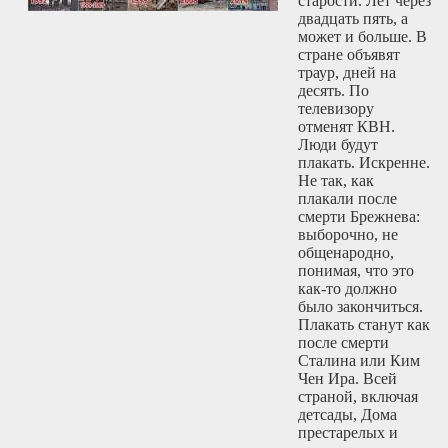
старости. Лет через
двадцать пять, а
может и больше. В
стране объявят
траур, дней на
десять. По
телевизору
отменят КВН.
Люди будут
плакать. Искренне.
Не так, как
плакали после
смерти Брежнева:
выборочно, не
общенародно,
понимая, что это
как-то должно
было закончиться.
Плакать станут как
после смерти
Сталина или Ким
Чен Ира. Всей
страной, включая
детсады, Дома
престарелых и