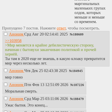
маргинальных
маленьких групах
олдов, которых
меньше и меньше
со временем.
Пропущено 7 постов. Нажмите
ответ
, чтобы посмотреть.
Аноним
Срд Авг 20 02:14:41 2025
№
180609
>>103958
>Мир меняется в крайне дебилистическую сторону,
начиная с бытовухи заканчиваю политикой и прочей
хернёй.
Ты там в 2020 еще не знаешь, в какую клоаку превратится
мир через несколько лет.
Аноним
Чтв Дек 25 02:43:38 2025
№
184945
мир говно
Аноним
Птн Фев 13 12:51:09 2026
№
187226
Моральная смерть.
Аноним
Срд Мар 25 03:11:06 2026
№
188479
Ужас бытия. Это конец...