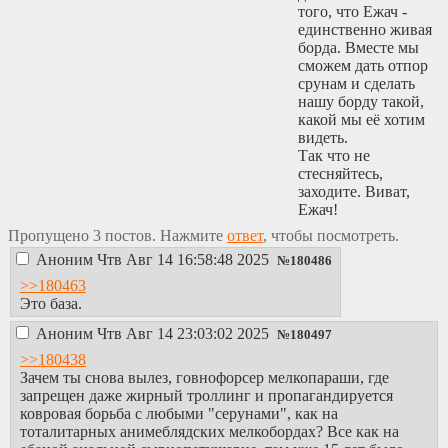
того, что Ежач -
единственно живая
борда. Вместе мы
сможем дать отпор
срунам и сделать
нашу борду такой,
какой мы её хотим
видеть.
Так что не
стесняйтесь,
заходите. Виват,
Ежач!
Пропущено 3 постов. Нажмите
ответ
, чтобы посмотреть.
Аноним
Чтв Авг 14 16:58:48 2025
№
180486
>>180463
Это база.
Аноним
Чтв Авг 14 23:03:02 2025
№
180497
>>180438
Зачем ты снова вылез, говнофорсер мелкопараши, где
запрещен даже жирный троллинг и пропагандируется
ковровая борьба с любыми "серунами", как на
тоталитарных анимеблядских мелкобордах? Все как на