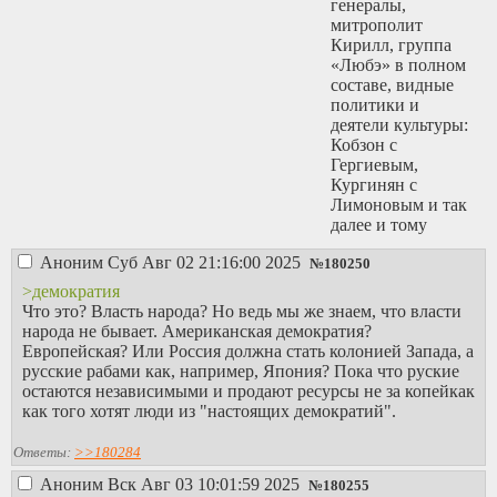
генералы,
митрополит
Кирилл, группа
«Любэ» в полном
составе, видные
политики и
деятели культуры:
Кобзон с
Гергиевым,
Кургинян с
Лимоновым и так
далее и тому
подобное. А Путин
Аноним
Суб Авг 02 21:16:00 2025
— в центре. Как
№
180250
вишенка на торте.
>демократия
Что это? Власть народа? Но ведь мы же знаем, что власти
Давайте вспомним,
народа не бывает. Американская демократия?
когда в России
Европейская? Или Россия должна стать колонией Запада, а
вообще была
русские рабами как, например, Япония? Пока что руские
демократия? За
остаются независимыми и продают ресурсы не за копейкак
последние лет так
как того хотят люди из "настоящих демократий".
пятьсот. Два раза.
И то случайно. В
Ответы:
>>180284
первый раз между
Аноним
Вск Авг 03 10:01:59 2025
февралем и
№
180255