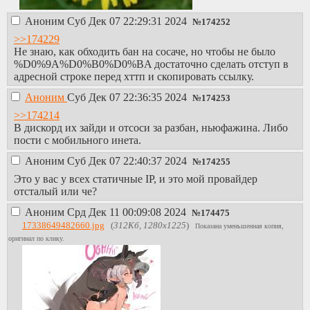
Аноним
Суб Дек 07 22:29:31 2024
№
174252
>>174229
Не знаю, как обходить бан на сосаче, но чтобы не было
%D0%9A%D0%B0%D0%BA достаточно сделать отступ в
адресной строке перед хттп и скопировать ссылку.
Аноним
Суб Дек 07 22:36:35 2024
№
174253
>>174214
В дискорд их зайди и отсоси за разбан, ньюфажина. Либо
пости с мобильного инета.
Аноним
Суб Дек 07 22:40:37 2024
№
174255
Это у вас у всех статичные IP, и это мой провайдер
отсталый или че?
Аноним
Срд Дек 11 00:09:08 2024
№
174475
17338649482660.jpg
(
312Кб, 1280x1225
)
Показана уменьшенная копия,
оригинал по клику.