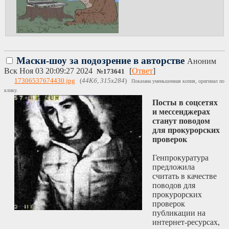
Маски-шоу за подозрение в авторстве
Аноним
Вск Ноя 03 20:09:27 2024
[
Ответ
]
№
173641
17306537674430.jpg
(
44Кб, 315x284
)
Показана уменьшенная копия, оригинал по
клику.
Посты в соцсетях
и мессенджерах
станут поводом
для прокурорских
проверок
Генпрокуратура
предложила
считать в качестве
поводов для
прокурорских
проверок
публикации на
интернет-ресурсах,