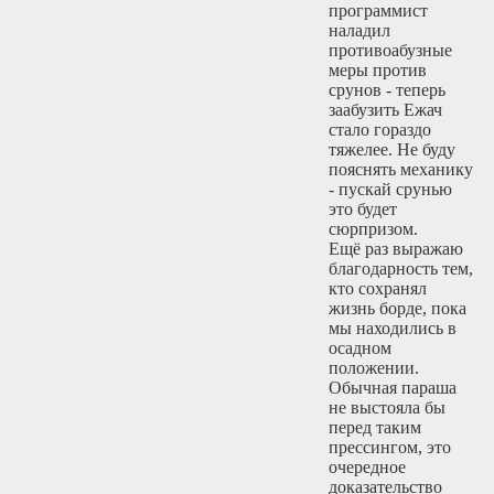
программист
наладил
противоабузные
меры против
срунов - теперь
заабузить Ежач
стало гораздо
тяжелее. Не буду
пояснять механику
- пускай срунью
это будет
сюрпризом.
Ещё раз выражаю
благодарность тем,
кто сохранял
жизнь борде, пока
мы находились в
осадном
положении.
Обычная параша
не выстояла бы
перед таким
прессингом, это
очередное
доказательство