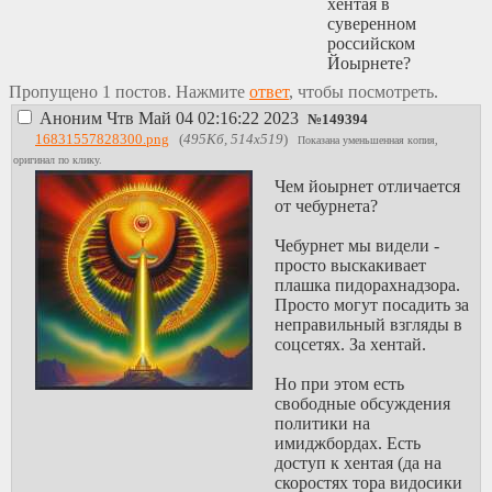
хентая в
суверенном
российском
Йоырнете?
Пропущено 1 постов. Нажмите
ответ
, чтобы посмотреть.
Аноним
Чтв Май 04 02:16:22 2023
№
149394
16831557828300.png
(
495Кб, 514x519
)
Показана уменьшенная копия,
оригинал по клику.
Чем йоырнет отличается
от чебурнета?
Чебурнет мы видели -
просто выскакивает
плашка пидорахнадзора.
Просто могут посадить за
неправильный взгляды в
соцсетях. За хентай.
Но при этом есть
свободные обсуждения
политики на
имиджбордах. Есть
доступ к хентая (да на
скоростях тора видосики