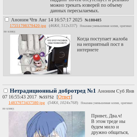
можно трекать юзверей по объему
данных пересылаемых.
Аноним
Чтв Авг 14 16:57:17 2025
№
180485
17551798379420.jpg
(
46Кб, 512x337
)
Показана уменьшенная копия, оригинал
по клику.
Когда поступает жалоба
на неприятный пост в
интернете
Нетрадиционный добротред №1
Аноним
Суб Янв
07 16:55:43 2017
[
Ответ
]
№
55752
14837973437580.jpg
(
54Кб, 1024x768
)
Показана уменьшенная копия, оригинал
по клику.
Привет, Два.ч!
В этом треде иы
будем мило и
дружно общаться,