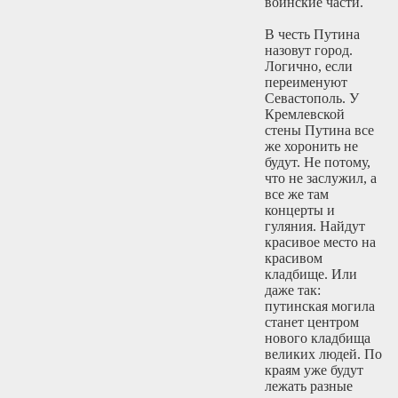
воинские части.
В честь Путина
назовут город.
Логично, если
переименуют
Севастополь. У
Кремлевской
стены Путина все
же хоронить не
будут. Не потому,
что не заслужил, а
все же там
концерты и
гуляния. Найдут
красивое место на
красивом
кладбище. Или
даже так:
путинская могила
станет центром
нового кладбища
великих людей. По
краям уже будут
лежать разные