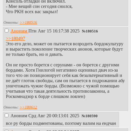
Консоль отладки он включил.
- Мне вещий сон сегодня снился,
Что РКН всех вас закрыл!
Ответы:
>>180516
Аноним
Птн Авг 15 16:17:38 2025
№
180516
>>180497
Это его дело, может он пытается возродить бордокультуру
и вырастить поколение творческих анонов, которые будут
не только брать, но и давать.
Он не просто борется с серунами - он борется с другими
бордами. Хотя Гнилогей негативно оценивал двач из-за
того что он позиционирует себя как безальтернативный и
не даёт глоток свободы, сам он пытается в подрожании абу
уничтожать чужие борды. (Возможно с чужой помощью
учитывая что такая деятельность противозаконна, а
Роскомнадзор к борде слишком лоялен)
Ответы:
>>180612
Аноним
Срд Авг 20 00:13:01 2025
№
180590
все ру борды подментованы, поэтому валим на ендчан