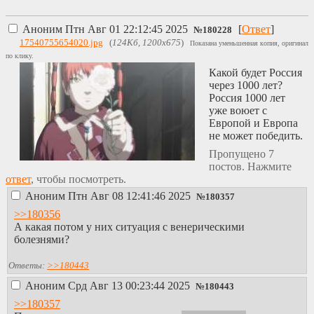
Аноним
Птн Авг 01 22:12:45 2025
[
Ответ
]
№
180228
17540755654020.jpg
(
124Кб, 1200x675
)
Показана уменьшенная копия, оригинал
по клику.
Какой будет Россия
через 1000 лет?
Россия 1000 лет
уже воюет с
Европой и Европа
не может победить.
Пропущено 7
постов. Нажмите
ответ
, чтобы посмотреть.
Аноним
Птн Авг 08 12:41:46 2025
№
180357
>>180356
А какая потом у них ситуация с венерическими
болезнями?
Ответы:
>>180443
Аноним
Срд Авг 13 00:23:44 2025
№
180443
>>180357