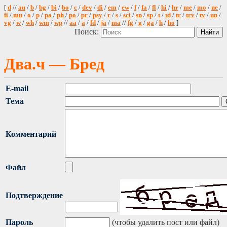
[
d
//
au
/
b
/
bg
/
bi
/
bo
/
c
/
dev
/
di
/
em
/
ew
/
f
/
fa
/
fl
/
hi
/
hr
/
me
/
mo
/
ne
/
fi
/
mu
/
o
/
p
/
pa
/
ph
/
po
/
pr
/
psy
/
r
/
s
/
sci
/
sn
/
sp
/
t
/
td
/
tr
/
trv
/
tv
/
un
/
vg
/
w
/
wh
/
wm
/
wp
//
aa
/
a
/
fd
/
ja
/
ma
//
fg
/
g
/
ga
/
h
/
ho
]
Поиск:
Два.ч — Бред
E-mail
Тема
Комментарий
Файл
Подтверждение
Пароль
(чтобы удалить пост или файл)