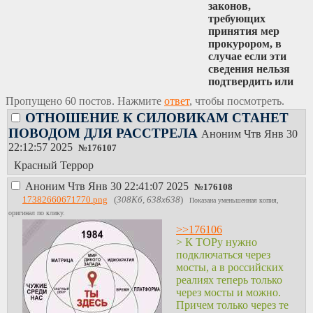
законов,
требующих
принятия мер
прокурором, в
случае если эти
сведения нельзя
подтвердить или
опровергнуть без
Пропущено 60 постов. Нажмите
ответ
, чтобы посмотреть.
проведения
ОТНОШЕНИЕ К СИЛОВИКАМ СТАНЕТ
указанной
ПОВОДОМ ДЛЯ РАССТРЕЛА
проверки».
Аноним
Чтв Янв 30
22:12:57 2025
№
176107
Что это значит?
Красный Террор
Напишешь ты в
группе что-то или
Аноним
Чтв Янв 30 22:41:07 2025
№
176108
выложишь пост на
17382660671770.png
(
308Кб, 638x638
)
Показана уменьшенная копия,
иностранном
оригинал по клику.
ресурсе.
>>176106
Прокуратуре
> К ТОРу нужно
поступает запрос
подключаться через
от
мосты, а в российских
добросовестного
реалиях теперь только
гражданина: тут
через мосты и можно.
опубликован
Причем только через те
такой-то пост,