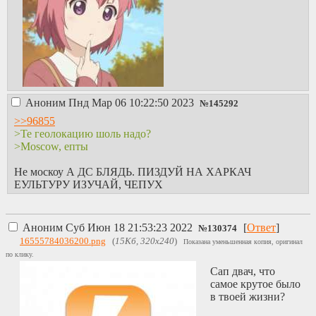
Аноним
Пнд Мар 06 10:22:50 2023
№
145292
>>96855
>Те геолокацию шоль надо?
>Moscow, епты
Не москоу А ДС БЛЯДЬ. ПИЗДУЙ НА ХАРКАЧ
ЕУЛЬТУРУ ИЗУЧАЙ, ЧЕПУХ
Аноним
Суб Июн 18 21:53:23 2022
[
Ответ
]
№
130374
16555784036200.png
(
15Кб, 320x240
)
Показана уменьшенная копия, оригинал
по клику.
Сап двач, что
самое крутое было
в твоей жизни?