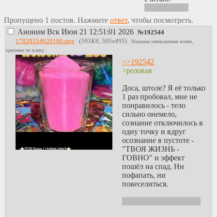
инб5: зоофил
Пропущено 1 постов. Нажмите
ответ
, чтобы посмотреть.
Аноним
Вск Июн 21 12:51:01 2026
№
192544
17820354620100.png
(
593Кб, 505x495
)
Показана уменьшенная копия,
оригинал по клику.
>>192542
>розовая
Доса, штоле? Я её только
1 раз пробовал, мне не
понравилось - тело
сильно онемело,
сознание отключилось в
одну точку и вдруг
осознание в пустоте -
"ТВОЯ ЖИЗНЬ -
ГОВНО" и эффект
пошёл на спад. Ни
пофапать, ни
повеселиться.
Моче, включи тор плез.