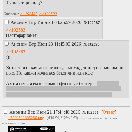
Ты вегетарианец?
Ответы:
>>192587
,
>>192590
Аноним
Втр Июн 23 08:25:59 2026
№
192587
>>192583
Пастофарианец.
Аноним
Втр Июн 23 11:45:03 2026
№
192590
>>192583
)))
Хотя, учитывая мою нищету, вынужденно да. И молоко не
пью. Но какжи хочиться бекончик или кфс.
Ахотя нет - я ем кастомкрафченные бургеры
коклеты из
фарша мама делает, а я их в бургерные булки запихиваю,
что она триггерить её НИЗДОРОВОЕ ПИЩЁ фразы
Аноним
Вск Июн 21 17:44:48 2026
[
Ответ
]
№
192551
17820530885250.png
(
838Кб, 864x1343
)
Показана уменьшенная копия,
оригинал по клику.
;_;