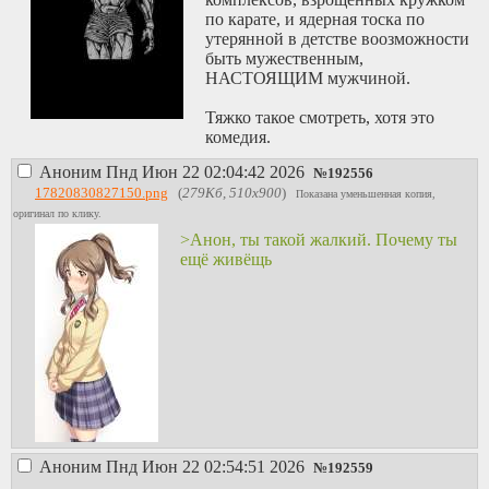
по карате, и ядерная тоска по
утерянной в детстве воозможности
быть мужественным,
НАСТОЯЩИМ мужчиной.
Тяжко такое смотреть, хотя это
комедия.
Аноним
Пнд Июн 22 02:04:42 2026
№
192556
17820830827150.png
(
279Кб, 510x900
)
Показана уменьшенная копия,
оригинал по клику.
>Анон, ты такой жалкий. Почему ты
ещё живёщь
Аноним
Пнд Июн 22 02:54:51 2026
№
192559