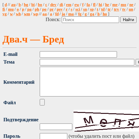
[
d
//
au
/
b
/
bg
/
bi
/
bo
/
c
/
dev
/
di
/
em
/
ew
/
f
/
fa
/
fl
/
hi
/
hr
/
me
/
mo
/
ne
/
fi
/
mu
/
o
/
p
/
pa
/
ph
/
po
/
pr
/
psy
/
r
/
s
/
sci
/
sn
/
sp
/
t
/
td
/
tr
/
trv
/
tv
/
un
/
vg
/
w
/
wh
/
wm
/
wp
//
aa
/
a
/
fd
/
ja
/
ma
//
fg
/
g
/
ga
/
h
/
ho
]
Поиск:
Два.ч — Бред
E-mail
Тема
Комментарий
Файл
Подтверждение
Пароль
(чтобы удалить пост или файл)