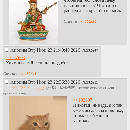
чтобы на тебя снова заяву
накатали в фсб? Что-то ты
распоясался хряк бездельник
Ответы:
>>192607
Аноним
Втр Июн 23 21:40:40 2026
№
192607
>>192603
Хочу, накатай если не пиздабол
Ответы:
>>192611
Аноним
Втр Июн 23 22:36:38 2026
№
192611
17822433980640.jpg
(
37Кб, 1024x989
)
Показана уменьшенная копия,
оригинал по клику.
>>192607
Никотай, нинада, я и так
уже моссадская шлюшка,
только фсб мне не
хватало