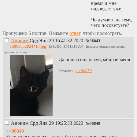
время и мне
надоедает уже.
Чо думаете на тему,
чего посоветуете?
Пропущено 6 постов. Нажмите
ответ
, чтобы посмотреть.
Аноним
Срд Янв 29 16:41:32 2020
№
96843
15803052924410.jpg
(
349Кб, 1141x1625
)
Показана уменьшенная копия,
оригинал по клику.
Да пошла она нахуй,забирай меня
Ответы:
>>96858
Аноним
Срд Янв 29 19:25:33 2020
№
96849
>>96840
Если много дрочить, то как бы и не встанет уже когда