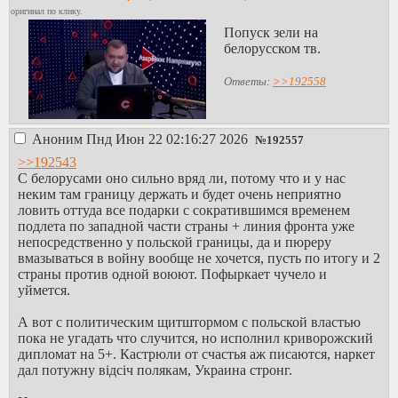
Впараллель зачем-то еще
оригинал по клику.
пытается сделать эскалацию с
Попуск зели на
Беларусью, при этом даже
белорусском тв.
посольство в Минске до сих
пор не закрыв...
Ответы:
>>192558
Аноним
Пнд Июн 22 02:16:27 2026
№
192557
>>192543
С белорусами оно сильно вряд ли, потому что и у нас
неким там границу держать и будет очень неприятно
ловить оттуда все подарки с сократившимся временем
подлета по западной части страны + линия фронта уже
непосредственно у польской границы, да и пюреру
вмазываться в войну вообще не хочется, пусть по итогу и 2
страны против одной воюют. Пофыркает чучело и
уймется.
А вот с политическим щитштормом с польской властью
пока не угадать что случится, но исполнил криворожский
дипломат на 5+. Кастрюли от счастья аж писаются, наркет
дал потужну відсіч полякам, Украина стронг.