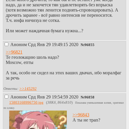
надо, да и не захочется тян удавлетворять без впрыска
(хотя возможно тян ленится поднять-спровоцировать). А
дрочить заранее - всё равно интенсив не переносится.
Т.ч. инфа ничихуа не сотка.
Или может наждачная бумага нужна...?
Аноним
Срд Янв 29 19:49:15 2020
№
96855
>>96821
Те геолокацию шоль надо?
Moscow, епты
А так, особо не сидел на этих ваших двачах, ибо моралфаг
за речь
Ответы:
>>145292
Аноним
Срд Янв 29 19:54:59 2020
№
96858
15803168996750.jpg
(
38Кб, 864x810
)
Показана уменьшенная копия, оригинал
по клику.
>>96843
А ты не трап?