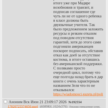
итоге уже при Мадяре
возобновив и транзит, и
подписав соглашение где
чуть ли не от одного ребенка
в класе должны быть
двуязычные учителя. Так
было предложением заложить
ресурсы и резким отказом
под поводом отсутствия
гарантий, хотя до этого сами
подгоняли американцев
поскорее подписать, обставив
отказ как доеб за отсутствие
костюма, в итоге оставшись
без американской поддержки.
С поляками просто
очередной цикл, потому что
еще полгода назад брать в дар
книги с очень характерным
названием Зеля что-то не
отказывался:
https://wiadomosci.gazeta.pl/polit
nawrocki-wreczyl-
Аноним
Вск Июн 21 23:09:17 2026
№
192554
wolodymyrowi-zelenskiemu-
17820725574650.mp4
(
6089Кб, 1024x576
)
prezent-dotyczy.html
Показана уменьшенная копия,