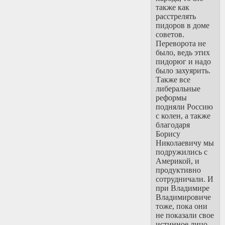
также как
расстрелять
пидоров в доме
советов.
Переворота не
было, ведь этих
пидорюг и надо
было захуярить.
Также все
либеральные
реформы
подняли Россию
с колен, а также
благодаря
Борису
Николаевичу мы
подружились с
Америкой, и
продуктивно
сотрудничали. И
при Владимире
Владимировиче
тоже, пока они
не показали свое
истинное лицо.