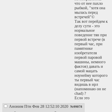
что от нее пахло
рыбкой, "хотя она
мылась перед
встречей"©
Так вот перейдем к
делу сути - это
нормальное
поведение тян при
первой встрече (в
первый час, при
памятнике
изобретателя
первой паровой
машины, немного
фактов) давать и
самой мацать
ноунейму которого
ты первый час
видишь в ирл
(напоминаю он не
chad) ?
Если это
нормально, то все
Аноним
Птн Фев 28 12:52:10 2020
в 21 веке такие, а
№
99078
то просто