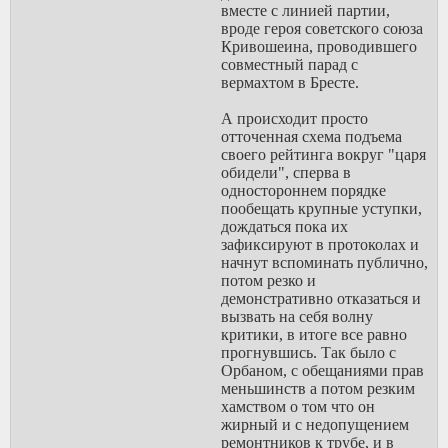
вместе с линией партии,
вроде героя советского союза
Кривошеина, проводившего
совместный парад с
вермахтом в Бресте.
А происходит просто
отточенная схема подъема
своего рейтинга вокруг "царя
обидели", сперва в
одностороннем порядке
пообещать крупные уступки,
дождаться пока их
зафиксируют в протоколах и
начнут вспоминать публично,
потом резко и
демонстративно отказаться и
вызвать на себя волну
критики, в итоге все равно
прогнувшись. Так было с
Орбаном, с обещаниями прав
меньшинств а потом резким
хамством о том что он
жирный и с недопущением
ремонтников к трубе, и в