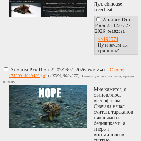
Лул, chmouse
creecheat.
Аноним
Втр
Июн 23 12:05:27
2026
№
192591
>>192574
Ну и зачем ты
кричишь?
Аноним
Вск Июн 21 03:26:31 2026
[
Ответ
]
№
192541
17820015910480.gif
(
407Кб, 500x277
)
Показана уменьшенная копия, оригинал
по клику.
Мне кажется, я
становллюсь
всенофилом.
Сначала начал
считать тараканов
няшными и
беднящками, а
тперь т
восьминоогов
считаю.