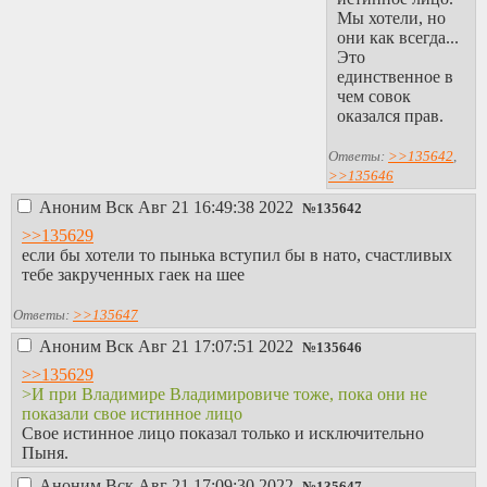
Мы хотели, но
они как всегда...
Это
единственное в
чем совок
оказался прав.
Ответы:
>>135642
,
>>135646
Аноним
Вск Авг 21 16:49:38 2022
№
135642
>>135629
если бы хотели то пынька вступил бы в нато, счастливых
тебе закрученных гаек на шее
Ответы:
>>135647
Аноним
Вск Авг 21 17:07:51 2022
№
135646
>>135629
>И при Владимире Владимировиче тоже, пока они не
показали свое истинное лицо
Свое истинное лицо показал только и исключительно
Пыня.
Аноним
Вск Авг 21 17:09:30 2022