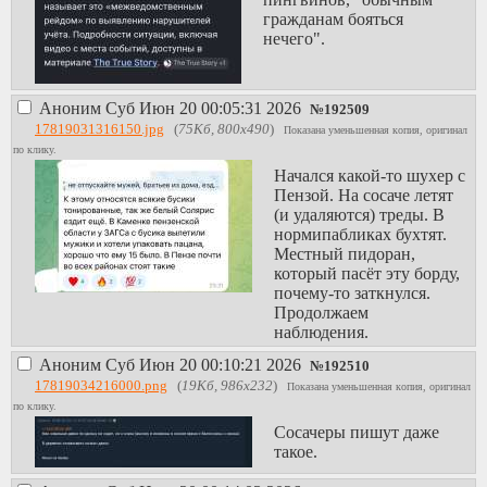
гражданам бояться
нечего".
Аноним
Суб Июн 20 00:05:31 2026
№
192509
17819031316150.jpg
(
75Кб, 800x490
)
Показана уменьшенная копия, оригинал
по клику.
Начался какой-то шухер с
Пензой. На сосаче летят
(и удаляются) треды. В
нормипабликах бухтят.
Местный пидоран,
который пасёт эту борду,
почему-то заткнулся.
Продолжаем
наблюдения.
Аноним
Суб Июн 20 00:10:21 2026
№
192510
17819034216000.png
(
19Кб, 986x232
)
Показана уменьшенная копия, оригинал
по клику.
Сосачеры пишут даже
такое.