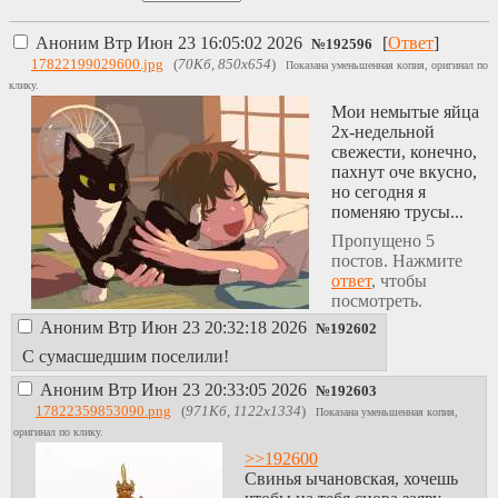
Аноним
Втр Июн 23 16:05:02 2026
[
Ответ
]
№
192596
17822199029600.jpg
(
70Кб, 850x654
)
Показана уменьшенная копия, оригинал по
клику.
Мои немытые яйца
2х-недельной
свежести, конечно,
пахнут оче вкусно,
но сегодня я
поменяю трусы...
Пропущено 5
постов. Нажмите
ответ
, чтобы
посмотреть.
Аноним
Втр Июн 23 20:32:18 2026
№
192602
С сумасшедшим поселили!
Аноним
Втр Июн 23 20:33:05 2026
№
192603
17822359853090.png
(
971Кб, 1122x1334
)
Показана уменьшенная копия,
оригинал по клику.
>>192600
Свинья ычановская, хочешь