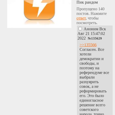
Пик рандом
Пропущено 140
постов. Нажмите
ответ
, чтобы
посмотреть.
Аноним
Вск
Авг 21 15:47:02
2022
№
135629
>>135566
Согласен. Все
хотели
демократии и
свободы, и
поэтому на
референдуме все
выбрали
разхуярить
совок, а не
реформировать
его. Это было
единогласное
решение всего
советского
народа, точно