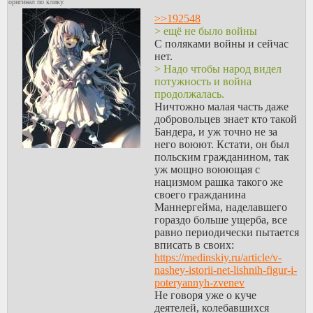
оригинал по клику.
>>192548
> ещё не было войны
C поляками войны и сейчас
нет.
> Надо чтобы народ видел
потужность и война
продолжалась.
Ничтожно малая часть даже
добровольцев знает кто такой
Бандера, и уж точно не за
него воюют. Кстати, он был
польским гражданином, так
уж мощно воюющая с
нацизмом рашка такого же
своего гражданина
Маннергейма, наделавшего
гораздо больше ущерба, все
равно периодически пытается
вписать в своих:
https://medinskiy.ru/article/v-
nashey-istorii-net-lishnih-figur-i-
poteryannyh-zvenev
Не говоря уже о куче
деятелей, колебавшихся