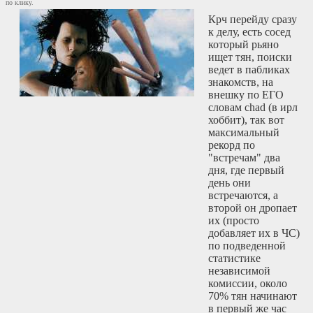
по клику.
Крч перейду сразу
к делу, есть сосед
который рьяно
ищет тян, поиски
ведет в пабликах
знакомств, на
внешку по ЕГО
словам chad (в ирл
хоббит), так вот
максимальный
рекорд по
"встречам" два
дня, где первый
день они
встречаются, а
второй он дропает
их (просто
добавляет их в ЧС)
по подведенной
статистике
независимой
комиссии, около
70% тян начинают
в первый же час