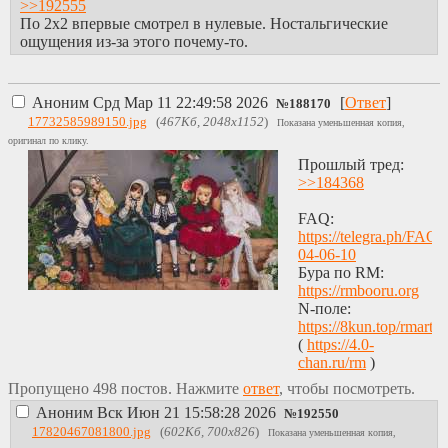
>>192555
По 2x2 впервые смотрел в нулевые. Ностальгические
ощущения из-за этого почему-то.
Аноним
Срд Мар 11 22:49:58 2026
[
Ответ
]
№
188170
17732585989150.jpg
(
467Кб, 2048x1152
)
Показана уменьшенная копия,
оригинал по клику.
Прошлый тред:
>>184368
FAQ:
https://telegra.ph/FAQ-
04-06-10
Бура по RM:
https://rmbooru.org
N-поле:
https://8kun.top/rmart
(
https://4.0-
chan.ru/rm
)
Пропущено 498 постов. Нажмите
ответ
, чтобы посмотреть.
Аноним
Вск Июн 21 15:58:28 2026
№
192550
17820467081800.jpg
(
602Кб, 700x826
)
Показана уменьшенная копия,