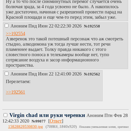
Ну а то что после сиюминутных перемог случается очень
болючая зрада, за 4 года усвоено не было. А накопилось
уже достаточно, начиная с разрешений провести парад на
Красной площади и еще чем-то перед этим, забыл уже.
Аноним
Пнд Июн 22 02:22:30 2026
№
192558
>>192554
Азверенок это такой потешный персонаж что аж смотреть
стыдно, алкодимона уж тогда лучше нести, тот речи
пламеннее выдает. Толку правда никакого с этого
словестного поноса в телекамеры вообще нет, тупо
сотрясание воздуха и засор информационного
пространства.
Аноним
Пнд Июн 22 12:41:00 2026
№
192562
Перелетаем:
>>192561
Virgin chad или руки черенки
Аноним
Птн Фев 28
12:42:33 2020
[
Ответ
]
№
99077
15828829530830.jpg
(
708Кб, 1840x920
)
Показана уменьшенная копия, оригинал