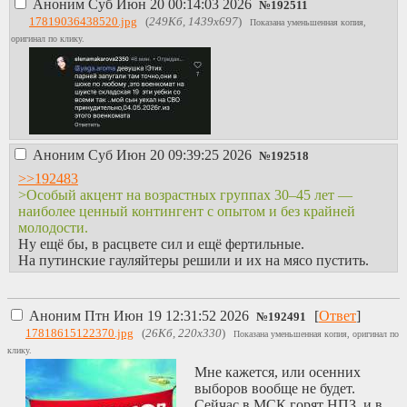
Аноним
Суб Июн 20 00:14:03 2026
№
192511
17819036438520.jpg
(
249Кб, 1439x697
)
Показана уменьшенная копия,
оригинал по клику.
Аноним
Суб Июн 20 09:39:25 2026
№
192518
>>192483
>Особый акцент на возрастных группах 30–45 лет —
наиболее ценный контингент с опытом и без крайней
молодости.
Ну ещё бы, в расцвете сил и ещё фертильные.
На путинские гауляйтеры решили и их на мясо пустить.
Аноним
Птн Июн 19 12:31:52 2026
[
Ответ
]
№
192491
17818615122370.jpg
(
26Кб, 220x330
)
Показана уменьшенная копия, оригинал по
клику.
Мне кажется, или осенних
выборов вообще не будет.
Сейчас в МСК горят НПЗ, и в