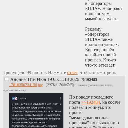
в «операторы
БПЛА». Набирают
в «не штурм,
мамой клянусь».
Рекламу
«операторов
БПЛА» также
видно на улицах.
Короче, пошёл
какой-то новый
прогрев. Кто-то
что-то затевает.
Пропущено 99 постов. Нажмите
ответ
, чтобы посмотреть.
Аноним
Птн Июн 19 05:11:13 2026
№
192485
17818350734150.jpg
(
207Кб, 708x745
)
Показана уменьшенная копия,
оригинал по клику.
По поводу последнего
поста
>>192484
, на сосаче
подвезли копиум: это
просто
"межведомственная
проверка" по выявлению
пингвинов, "обычным