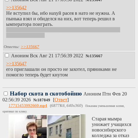
№
135647
>>135642
Не вступил бы, ибо нахуй расея в нато не нужна. А
пынька взял и обиделся на них, вот теперь решил в
ымператора поиграть.
Мимо лахта, ведь предыдущий пост я писал всерьез и
никак по другому.
Ответы:
>>135667
Аноним
Вск Авг 21 17:56:39 2022
№
135667
>>135647
его приглашали он просто не захотел, пряниками не
помогло теперь будет кнутом
Набор скота в скотобойню
Аноним
Птн Фев 20
02:56:39 2026
[
Ответ
]
№
187849
17715453992660.mp4
(
6877Кб, 640x360
)
Показана уменьшенная копия,
оригинал по клику.
Старая мымра
унижает учащихся
новосибирского
колледжа за отказ