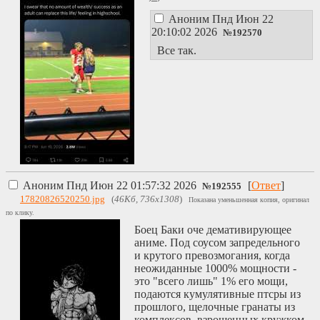
Аноним
Пнд Июн 22
20:10:02 2026
№
192570
Все так.
Аноним
Пнд Июн 22 01:57:32 2026
[
Ответ
]
№
192555
17820826520250.jpg
(
46Кб, 736x1308
)
Показана уменьшенная копия, оригинал
по клику.
Боец Баки оче демативирующее
аниме. Под соусом запредельного
и крутого превозмогания, когда
неожиданные 1000% мощности -
это "всего лишь" 1% его мощи,
подаются кумулятивные птсры из
прошлого, щелочные гранаты из
комплексов, взрощенных кружком