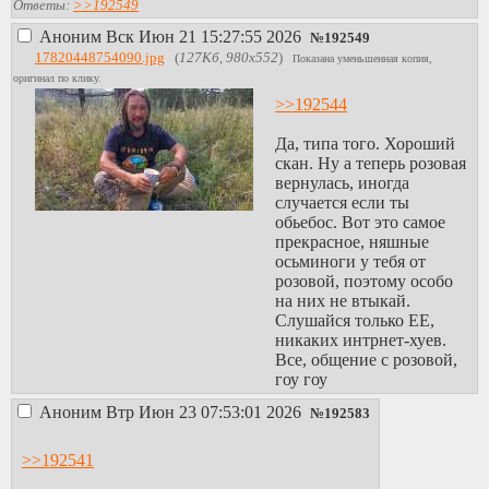
Ответы:
>>192549
Аноним
Вск Июн 21 15:27:55 2026
№
192549
17820448754090.jpg
(
127Кб, 980x552
)
Показана уменьшенная копия,
оригинал по клику.
>>192544
Да, типа того. Хороший
скан. Ну а теперь розовая
вернулась, иногда
случается если ты
обьебос. Вот это самое
прекрасное, няшные
осьминоги у тебя от
розовой, поэтому особо
на них не втыкай.
Слушайся только ЕЕ,
никаких интрнет-хуев.
Все, общение с розовой,
гоу гоу
Аноним
Втр Июн 23 07:53:01 2026
№
192583
>>192541