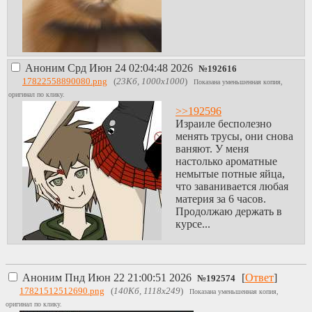
Аноним
Срд Июн 24 02:04:48 2026
№
192616
17822558890080.png
(
23Кб, 1000x1000
)
Показана уменьшенная копия,
оригинал по клику.
>>192596
Израиле бесполезно
менять трусы, они снова
ваняют. У меня
настолько ароматные
немытые потные яйца,
что заванивается любая
материя за 6 часов.
Продолжаю держать в
курсе...
Аноним
Пнд Июн 22 21:00:51 2026
[
Ответ
]
№
192574
17821512512690.png
(
140Кб, 1118x249
)
Показана уменьшенная копия,
оригинал по клику.