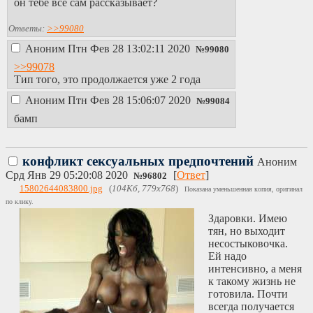
он тебе все сам рассказывает?
ощущение что не
там заспавнился
Ответы:
>>99080
(сам просто из
Аноним
Птн Фев 28 13:02:11 2020
золотого века)
№
99080
>>99078
Тип того, это продолжается уже 2 года
Аноним
Птн Фев 28 15:06:07 2020
№
99084
бамп
конфликт сексуальных предпочтений
Аноним
Срд Янв 29 05:20:08 2020
[
Ответ
]
№
96802
15802644083800.jpg
(
104Кб, 779x768
)
Показана уменьшенная копия, оригинал
по клику.
Здаровки. Имею
тян, но выходит
несостыковочка.
Ей надо
интенсивно, а меня
к такому жизнь не
готовила. Почти
всегда получается