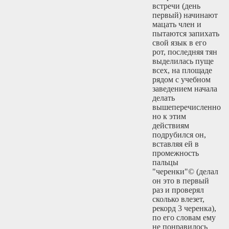
встречи (день
первый) начинают
мацать член и
пытаются запихать
свой язык в его
рот, последняя тян
выделилась пуще
всех, на площаде
рядом с учебном
заведением начала
делать
вышеперечисленное,
но к этим
действиям
подрубился он,
вставляя ей в
промежность
пальцы
"черенки"© (делал
он это в первый
раз и проверял
сколько влезет,
рекорд 3 черенка),
по его словам ему
не понравилось