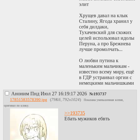
элит
Хрущев давал на клык
Сталину, Ягода хранил у
себя дилдаки,
Тухачевский для схожих
целей использовал идолы
Перуна, а про Брежнева
лучше промолчать...
О любви путина к
маленьким мальчикам -
известно всему миру, ещё
в ГДР устраивал оргии с
немецкими мальчишками
Аноним
Пнд Июл 27 16:19:17 2026
Я это к тому, что как
№
193737
МУЖИК как РУССКИЙ
17851583578390.jpg
(
79Кб, 792x1024
)
Показана уменьшенная копия,
ЧЕЛОВЕK ты просто
оригинал по клику.
обязан быть пидорасом,
>>193735
никак иначе.
Ебать мужиков ебвть
А Юри? Юри это база,
Господь сам лесбиянка. В
женских монастырях все