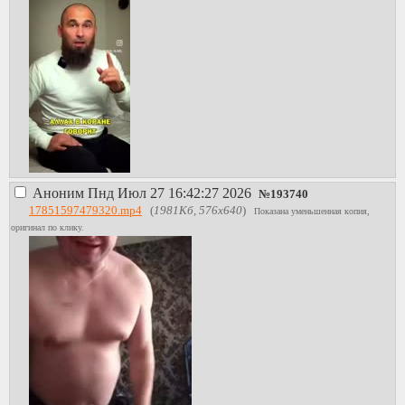
Аноним
Пнд Июл 27 16:42:27 2026
№
193740
17851597479320.mp4
(
1981Кб, 576x640
)
Показана уменьшенная копия,
оригинал по клику.