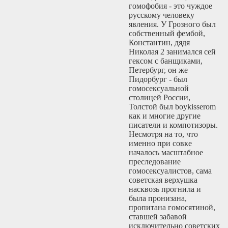
В этом треде тебе
гомофобия - это чуждое
помогут настроить
русскому человеку
прокси с
явления. У Грозного был
шифрованием и
собственный фембой,
обфускацией
Константин, дядя
трафика, получить
Николая 2 занимался сей
доступ к тopу и
гексом с банщиками,
многое другое.
Петербург, он же
Пидорбург - был
гомосексуальной
столицей России,
Толстой был boykisserom
как и многие другие
писатели и компотизоры.
Несмотря на то, что
именно при совке
началось масштабное
преследование
гомосексуалистов, сама
советская верхушка
насквозь прогнила и
была пронизана,
пропитана гомосятиной,
ставшей забавой
исключительно советских