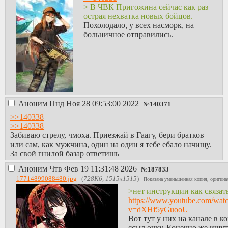
> В ЧВК Пригожина сейчас как раз
острая нехватка новых бойцов.
Похолодало, у всех насморк, на
больничное отправились.
Аноним
Пнд Ноя 28 09:53:00 2022
№
140371
>>140338
>>140338
Забиваю стрелу, чмоха. Приезжай в Гаагу, бери братков
или сам, как мужчина, один на один я тебе ебало начищу.
За свой гнилой базар ответишь
Аноним
Чтв Фев 19 11:31:48 2026
№
187833
17714899088480.jpg
(
728Кб, 1515x1515
)
Показана уменьшенная копия, оригинал
>нет инструкции как связат
https://www.youtube.com/wat
v=dXHf5yGuooU
Вот тут у них на канале в к
ссыл очку. Конечно же ищу