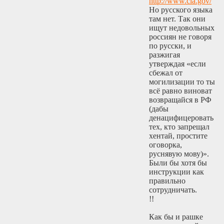
http://www.cia.gov/
Но русского языка
там нет. Так они
ищут недовольных
россиян не говоря
по русски, и
разжигая
утверждая «если
сбежал от
могилизации то ты
всё равно виноват
возвращайся в РФ
(дабы
денацифицеровать
тех, кто запрещал
хентай, простите
оговорка,
руснявую мову)».
Были бы хотя бы
инструкции как
правильно
сотрудничать.
!!
Как бы и рашке