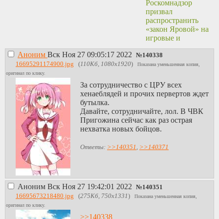
Роскомнадзор
призвал
распространить
«закон Яровой» на
игровые и
стриминговые
Аноним
Вск Ноя 27 09:05:17 2022
сервисы
№
140338
https://m.lenta.ru/news
16695291174900.jpg
(
110Кб, 1080x1920
)
Показана уменьшенная копия,
Это меня склоняет
оригинал по клику.
в сторону
За сотрудничество с ЦРУ всех
сотрудничества с
хенаеблядей и прочих первертов ждет
ЦРУ.
бутылка.
Давайте, сотрудничайте, лол. В ЧВК
Пригожина сейчас как раз острая
нехватка новых бойцов.
Ответы:
>>140351
,
>>140371
Аноним
Вск Ноя 27 19:42:01 2022
№
140351
16695673218480.jpg
(
275Кб, 750x1331
)
Показана уменьшенная копия,
оригинал по клику.
>>140338