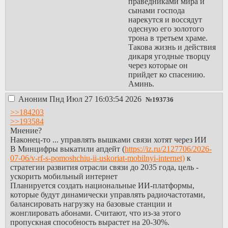
праведниками мира и
будут работать
сынами господа
нормально.
нарекутся и воссядут
6. Даже с
одесную его золотого
обфускаторами и
трона в третьем храме.
mode: "tcp_only"
Такова жизнь и действия
все DNS запросы
дикаря угодные творцу
идут через
через которые он
туннель, DNSCrypt
прийдет ко спасению.
и прочие утилиты
Аминь.
не нужны.
Аноним
Пнд Июл 27 16:03:54 2026
№
193736
Для самых
>>184203
домохозяистых
>>193584
домохозяек уровня
Мнение?
/b/ рекомендуется
Наконец-то ‍... управлять вышками связи хотят через ИИ
использовать
В Минцифры выкатили апдейт (
https://iz.ru/2127706/2026-
OutlineVPN:
07-06/v-rf-s-pomoshchiu-ii-uskoriat-mobilnyi-internet)
к
https://getoutline.org
стратегии развития отрасли связи до 2035 года, цель -
OutlineVPN
ускорить мобильный интернет
построен
Планируется создать национальные ИИ-платформы,
активистами
которые будут динамически управлять радиочастотами,
Google на базе
балансировать нагрузку на базовые станции и
shadowsocks-libev и
жонглировать абонами. Считают, что из-за этого
максимально
пропускная способность вырастет на 20-30%.
адаптирован для