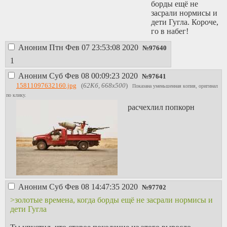
борды ещё не
засрали нормисы и
дети Гугла. Короче,
го в набег!
Аноним
Птн Фев 07 23:53:08 2020
№
97640
1
Аноним
Суб Фев 08 00:09:23 2020
№
97641
15811097632160.jpg
(
62Кб, 668x500
)
Показана уменьшенная копия, оригинал
по клику.
расчехлил попкорн
Аноним
Суб Фев 08 14:47:35 2020
№
97702
>золотые времена, когда борды ещё не засрали нормисы и
дети Гугла