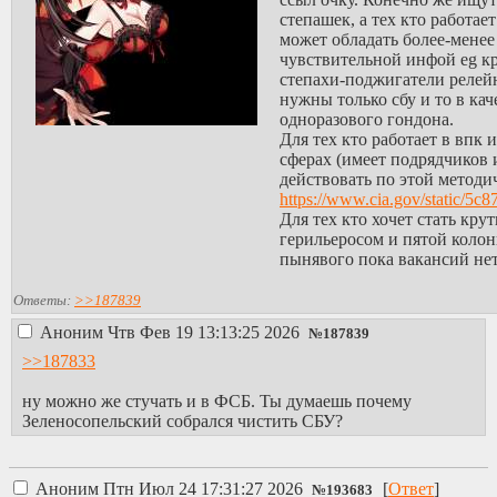
степашек, а тех кто работает
может обладать более-менее
чувствительной инфой eg к
степахи-поджигатели релей
нужны только сбу и то в кач
одноразового гондона.
Для тех кто работает в впк
сферах (имеет подрядчиков 
действовать по этой методи
https://www.cia.gov/static/5
Для тех кто хочет стать кру
герильеросом и пятой колон
пынявого пока вакансий не
Ответы:
>>187839
Аноним
Чтв Фев 19 13:13:25 2026
№
187839
>>187833
ну можно же стучать и в ФСБ. Ты думаешь почему
Зеленосопельский собрался чистить СБУ?
Аноним
Птн Июл 24 17:31:27 2026
[
Ответ
]
№
193683