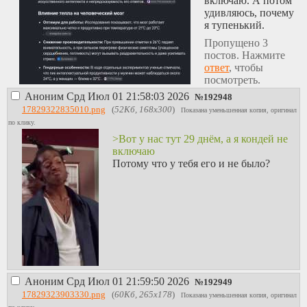
включаю. А потом
удивляюсь, почему
я тупенький.
Пропущено 3
постов. Нажмите
ответ
, чтобы
посмотреть.
Аноним
Срд Июл 01 21:58:03 2026
№
192948
17829322835010.png
(
52Кб, 168x300
)
Показана уменьшенная копия, оригинал
по клику.
>Вот у нас тут 29 днём, а я кондей не
включаю
Потому что у тебя его и не было?
Аноним
Срд Июл 01 21:59:50 2026
№
192949
17829323903330.png
(
60Кб, 265x178
)
Показана уменьшенная копия, оригинал