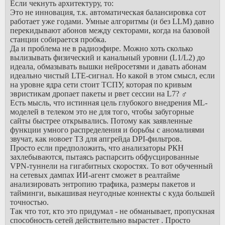
Если чекнуть архитектуру, то:
быстрой и простой
Это не инновация, т.к. автоматическая балансировка сот
установки.
работает уже годами. Умные алгоритмы (и без LLM) давно
NB!
Голый
перекидывают абонов между секторами, когда на базовой
shadowsocks, как и
станции собирается пробка.
Outline, теперь
Да и проблема не в радиоэфире. Можно хоть сколько
детектится даже в
вылизывать физический и канальный уровни (L1/L2) до
Wireshark, что в
идеала, обмазывать вышки нейросетями и давать абонам
принципе было
идеально чистый LTE-сигнал. Но какой в этом смысл, если
давно ожидаемо.
на уровне ядра сети стоит ТСПУ, которая по кривым
эвристикам дропает пакеты и рвет сессии на L7? ‍♂️
-
Исследования:
Есть мысль, что истинная цель глубокого внедрения ML-
1. Исследование
моделей в телеком это не для того, чтобы забугорные
блокировок GFW:
сайты быстрее открывались. Потому как заявленные
https://gfw.report/blo
функции умного распределения и борьбы с аномалиями
2. Исследование
звучат, как новоет ТЗ для апгрейда DPI-фильтров.
производительности
Просто если предположить, что анализаторы РКН
проксей, VPN и
захлебываются, пытаясь распарсить обфусцированные
обфускаторов:
VPN-туннели на гигабитных скоростях. То вот обученный
https://habr.com/ru/pos
на сетевых дампах ИИ-агент сможет в реалтайме
TL;DR:
анализировать энтропию трафика, размеры пакетов и
Shadowsocks >
тайминги, выкашивая неугодные коннекты с куда большей
WireGuard > SSH >
точностью.
tunsafe >
Так что тот, кто это придумал - не обманывает, пропускная
OutlineVPN >
способность сетей действительно вырастет . Просто
StrongSwan >