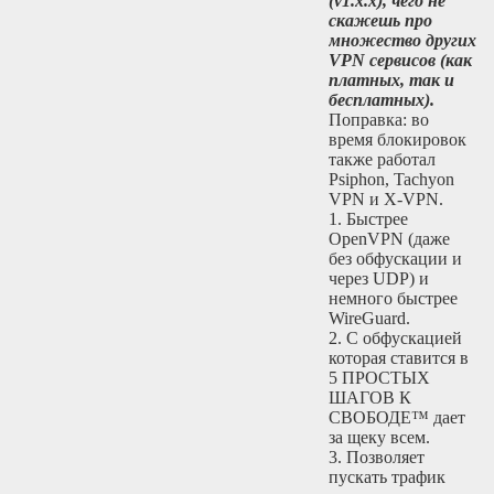
(v1.x.x), чего не
скажешь про
множество других
VPN сервисов (как
платных, так и
бесплатных).
Поправка: во
время блокировок
также работал
Psiphon, Tachyon
VPN и X-VPN.
1. Быстрее
OpenVPN (даже
без обфускации и
через UDP) и
немного быстрее
WireGuard.
2. С обфускацией
которая ставится в
5 ПРОСТЫХ
ШАГОВ К
СВОБОДЕ™ дает
за щеку всем.
3. Позволяет
пускать трафик