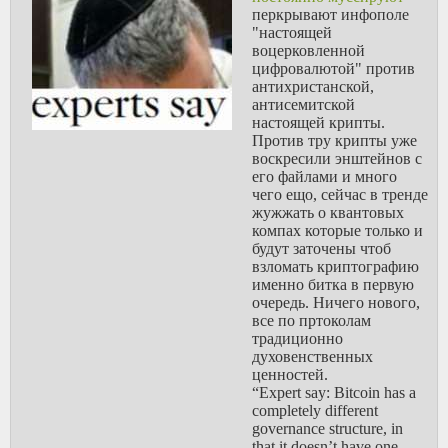
устройств и как
перкрывают инфополе
правило
"настоящей
используют
воцерковленной
стоковый
цифровалютой" против
OpenVPN или
антихристанской,
немного
антисемитской
модифицированный.
настоящей крипты.
Против тру крипты уже
-
Ответы на
воскресили энштейнов с
распространенные
его файлами и много
вопросы:
чего ещо, сейчас в тренде
1. Это
жужжать о квантовых
модифицированный
компах которые только и
прокси.
будут заточены чтоб
2. Все шифруется
взломать криптографию
(c TLS даже два
именно битка в первую
раза).
очередь. Ничего нового,
3. 80 и 443 порты,
все по пртоколам
как в гайде,
традиционно
безопасны для
духовенственных
сканов
ценностей.
РосПравдНадзора -
“Expert say: Bitcoin has a
если начнут банить
completely different
443 нам пизда в
governance structure, in
любом случае.
that it doesn’t have one.