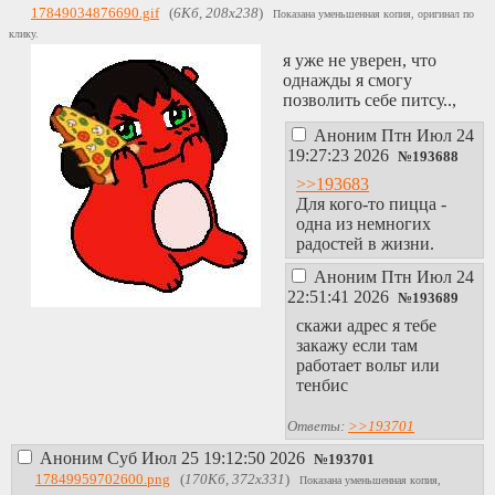
17849034876690.gif
(
6Кб, 208x238
)
Показана уменьшенная копия, оригинал по
клику.
я уже не уверен, что
однажды я смогу
позволить себе питсу..,
Аноним
Птн Июл 24
19:27:23 2026
№
193688
>>193683
Для кого-то пицца -
одна из немногих
радостей в жизни.
Аноним
Птн Июл 24
22:51:41 2026
№
193689
скажи адрес я тебе
закажу если там
работает вольт или
тенбис
Ответы:
>>193701
Аноним
Суб Июл 25 19:12:50 2026
№
193701
17849959702600.png
(
170Кб, 372x331
)
Показана уменьшенная копия,