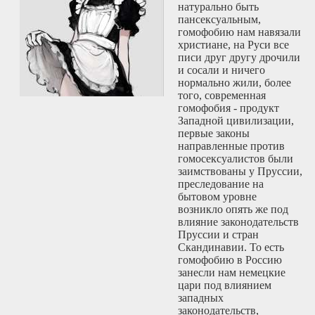
натурально быть
по
shadowsocks-go
:
пансексуальным,
https://medium.com/p/
гомофобию нам навязали
2. Предельно
христиане, на Руси все
простой гайд по
писи друг другу дрочили
shadowsocks-rust
и сосали и ничего
(Docker):
нормально жили, более
https://github.com/free
того, современная
thread/2ch/blob/main/g
гомофобия - продукт
ss-v2ray.md
Западной цивилизации,
3. Бесплатный
первые законы
сервер shadowsocks
направленные против
на Heroku:
гомосексуалистов были
https://habr.com/en/pos
заимствованы у Пруссии,
4. Обфускаторы:
преследование на
https://medium.com/p
бытовом уровне
5. Ещё больше
возникло опять же под
разных гайдов для
влияние законодательств
тех, кому не
Пруссии и стран
хватило:
Скандинавии. То есть
https://github.com/free
гомофобию в Россию
thread/2ch/blob/main/m
занесли нам немецкие
guides.md
цари под влиянием
западных
P.S.
законодательств,