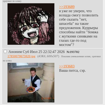
оригинал по клику.
>>193689
я уже не уверен, что
всешда смогу позволить
себе сказать "нет,
шпасеба" на такие
предложения. Куррьеры
способны найти "бомжа
с жуткими синяками на
глазах где-то под
мостом"?
Аноним
Суб Июл 25 22:32:47 2026
№
193702
17850079675920.jpg
(
43Кб, 600x507
)
Показана уменьшенная копия, оригинал
по клику.
>>193683
Ваша питса, сэр.