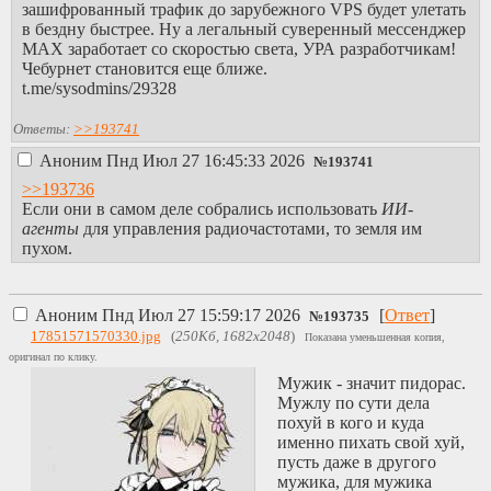
зашифрованный трафик до зарубежного VPS будет улетать
OpenVPN (UDP) >
в бездну быстрее. Ну а легальный суверенный мессенджер
OpenVPN (TCP) >
MAX заработает со скоростью света, УРА разработчикам!
всё остальное
Чебурнет становится еще ближе.
t.me/sysodmins/29328
-
Немного важной
инфы из
Ответы:
>>193741
прошлых тредов:
1.
shadowsocks-
Аноним
Пнд Июл 27 16:45:33 2026
№
193741
libev
перешел в
>>193736
режим
Если они в самом деле собрались использовать
ИИ-
обслуживания,
агенты
для управления радиочастотами, то земля им
активная
пухом.
разработка
прекращена.
2. Актуальные
версии:
Аноним
Пнд Июл 27 15:59:17 2026
[
Ответ
]
№
193735
•
shadowsocks-go
17851571570330.jpg
(
250Кб, 1682x2048
)
Показана уменьшенная копия,
(гайд ниже)
оригинал по клику.
•
shadowsocks-rust
Мужик - значит пидорас.
(гайд ниже,
Мужлу по сути дела
официальная
похуй в кого и куда
версия)
именно пихать свой хуй,
пусть даже в другого
-
Гайды:
мужика, для мужика
1. Основной гайд