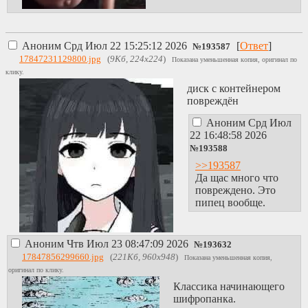
Аноним
Срд Июл 22 15:25:12 2026
[
Ответ
]
№
193587
17847231129800.jpg
(
9Кб, 224x224
)
Показана уменьшенная копия, оригинал по
клику.
диск с контейнером
повреждён
Аноним
Срд Июл
22 16:48:58 2026
№
193588
>>193587
Да щас много что
повреждено. Это
пипец вообще.
Аноним
Чтв Июл 23 08:47:09 2026
№
193632
17847856299660.jpg
(
221Кб, 960x948
)
Показана уменьшенная копия,
оригинал по клику.
Классика начинающего
шифропанка.