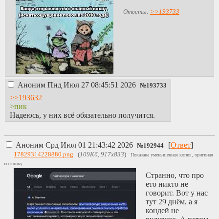
Ответы:
>>193733
Аноним
Пнд Июл 27 08:45:51 2026
№
193733
>>193632
>пик
Надеюсь, у них всё обязательно получится.
Аноним
Срд Июл 01 21:43:42 2026
[
Ответ
]
№
192944
17829314228880.png
(
109Кб, 917x833
)
Показана уменьшенная копия, оригинал
по клику.
Странно, что про
ето никто не
говорит. Вот у нас
тут 29 днём, а я
кондей не