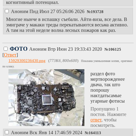
когнитивный потенциал.
Аноним
Пнд Июл 27 05:26:06 2026
№
193728
Многие нынче в испашку съебали. Айти-виза, все дела. В
эмиграче у макаки треды перекатываются весьма активно.
А там на этой неделе волна лесных пожаров как раз.
ФОТО
Аноним
Втр Июн 23 19:33:43 2020
№
106125
[
Ответ
]
15929300236430.png
(
773Кб, 800x600
)
Показана уменьшенная копия, оригинал
по клику.
раздел фото
мертворожденее
двача, так што
попрошу
нактдатьсамые
угарные фотисы
Пропущено 1
постов. Нажмите
ответ
, чтобы
посмотреть.
Аноним
Вск Янв 14 17:46:59 2024
№
164113