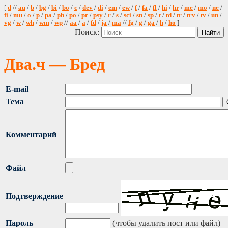
[
d
//
au
/
b
/
bg
/
bi
/
bo
/
c
/
dev
/
di
/
em
/
ew
/
f
/
fa
/
fl
/
hi
/
hr
/
me
/
mo
/
ne
/
fi
/
mu
/
o
/
p
/
pa
/
ph
/
po
/
pr
/
psy
/
r
/
s
/
sci
/
sn
/
sp
/
t
/
td
/
tr
/
trv
/
tv
/
un
/
vg
/
w
/
wh
/
wm
/
wp
//
aa
/
a
/
fd
/
ja
/
ma
//
fg
/
g
/
ga
/
h
/
ho
]
Поиск:
Два.ч — Бред
E-mail
Тема
Комментарий
Файл
Подтверждение
Пароль
(чтобы удалить пост или файл)