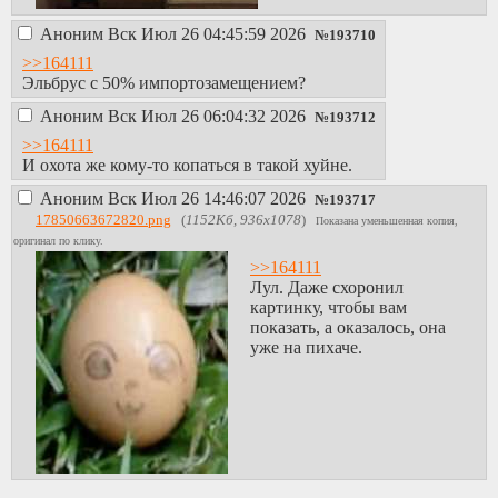
Аноним
Вск Июл 26 04:45:59 2026
№
193710
>>164111
Эльбрус с 50% импортозамещением?
Аноним
Вск Июл 26 06:04:32 2026
№
193712
>>164111
И охота же кому-то копаться в такой хуйне.
Аноним
Вск Июл 26 14:46:07 2026
№
193717
17850663672820.png
(
1152Кб, 936x1078
)
Показана уменьшенная копия,
оригинал по клику.
>>164111
Лул. Даже схоронил
картинку, чтобы вам
показать, а оказалось, она
уже на пихаче.