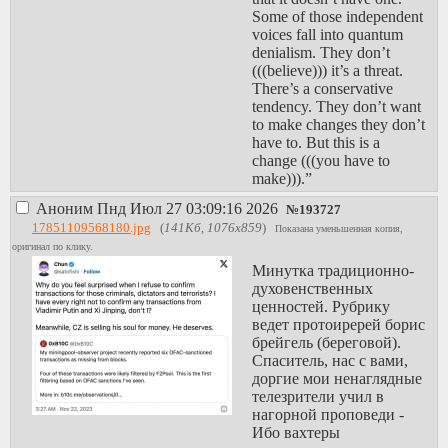
4. Чтобы завернуть
Some of those independent
трафик одной
voices fall into quantum
программы,
denialism. They don’t
игнорирующей
(((believe))) it’s a threat.
настройки прокси
There’s a conservative
можно поставить
tendency. They don’t want
на выбор: proxycap
to make changes they don’t
(пробный период
have to. But this is a
30 дней), win2socks
change (((you have to
(пробный период
make))).”
15 дней), или
sockscap64 (нет
Аноним
Пнд Июл 27 03:09:16 2026
№
193727
обновлений с
17851109568180.jpg
(
141Кб, 1076x859
)
Показана уменьшенная копия,
2017).
оригинал по клику.
4.1. Чтобы
Минутка традиционно-
завернуть весь
духовенственных
трафик:
ценностей. Рубрику
OutlineVPN (не
ведет протоиререй борис
работает с
брейгель (береговой).
обфускацией) или
Спаситель, нас с вами,
tun2socks.
доргие мои ненаглядные
5. Нормально
телезрители учил в
настроенный
нагорной проповеди -
Shadowsocks умеет
Ибо вахтеры
в UDP - торренты