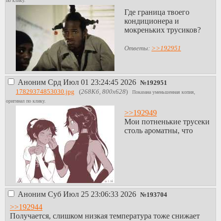
по клику.
Где граница твоего
кондиционера и
мокреньких трусиков?
Ответы:
>>192951
Аноним
Срд Июл 01 23:24:45 2026
№
192951
17829374853030.jpg
(
268Кб, 800x628
)
Показана уменьшенная копия,
оригинал по клику.
>>192949
Мои потненькие трусеки
столь ароматны, что
Аноним
Суб Июл 25 23:06:33 2026
№
193704
>>192944
Получается, слишком низкая температура тоже снижает