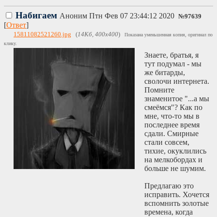
Набигаем
Аноним
Птн Фев 07 23:44:12 2020
№
97639
[
Ответ
]
15811082521260.jpg
(
14Кб, 400x400
)
Показана уменьшенная копия, оригинал по
клику.
Знаете, братья, я
тут подумал - мы
же битарды,
сволочи интернета.
Помните
знаменитое "...а мы
смеёмся"? Как по
мне, что-то мы в
последнее время
сдали. Смирные
стали совсем,
тихие, окуклились
на мелкобордах и
больше не шумим.
Предлагаю это
исправить. Хочется
вспомнить золотые
времена, когда