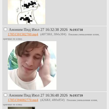
любят друг друга, может
даже сильнее Господа
Бога...
Аноним
Пнд Июл 27 16:32:38 2026
№
193738
17851591582760.mp4
(
4873Кб, 384x384
)
Показана уменьшенная копия,
оригинал по клику.
Аноним
Пнд Июл 27 16:36:48 2026
№
193739
17851594082770.mp4
(
426Кб, 480x854
)
Показана уменьшенная копия,
оригинал по клику.