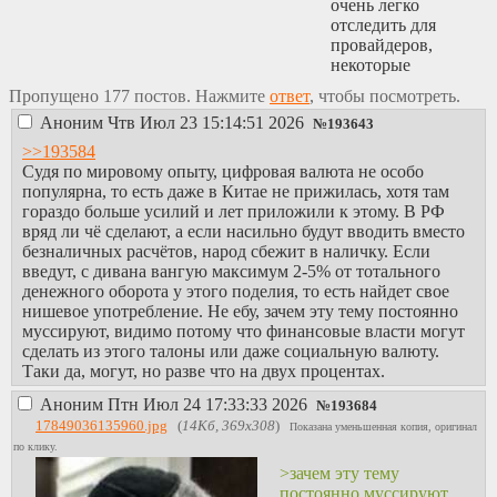
очень легко
отследить для
провайдеров,
некоторые
провайдеры
Пропущено 177 постов. Нажмите
ответ
, чтобы посмотреть.
намеренно
Аноним
Чтв Июл 23 15:14:51 2026
замедляют VPN
№
193643
подключение.
>>193584
1.1.
(актуальность
Судя по мировому опыту, цифровая валюта не особо
информации?)
Yota
популярна, то есть даже в Китае не прижилась, хотя там
троттлит
гораздо больше усилий и лет приложили к этому. В РФ
shadowsocks без
вряд ли чё сделают, а если насильно будут вводить вместо
обфускации
безналичных расчётов, народ сбежит в наличку. Если
(вероятно просто
введут, с дивана вангую максимум 2-5% от тотального
потому что не
денежного оборота у этого поделия, то есть найдет свое
может определить
нишевое употребление. Не ебу, зачем эту тему постоянно
че это за трафик).
муссируют, видимо потому что финансовые власти могут
2. VPN
сделать из этого талоны или даже социальную валюту.
провайдеры идут
Таки да, могут, но разве что на двух процентах.
на поводу у
Аноним
Птн Июл 24 17:33:33 2026
роскомнадзора.
№
193684
3. VPN
17849036135960.jpg
(
14Кб, 369x308
)
Показана уменьшенная копия, оригинал
провайдеры
по клику.
ограничивают
>зачем эту тему
трафик/количество
постоянно муссируют