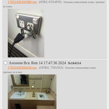
17052436191980.jpg
(
45Кб, 633x839
)
Показана уменьшенная копия, оригинал
по клику.
Аноним
Вск Янв 14 17:47:36 2024
№
164114
17052436560420.jpg
(
185Кб, 750x563
)
Показана уменьшенная копия,
оригинал по клику.