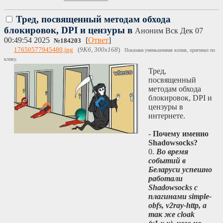
Тред, посвященный методам обхода
блокировок, DPI и цензуры в
Аноним
Вск Дек 07
00:49:54 2025
[
Ответ
]
№
184203
17650577945480.jpg
(
9Кб, 300x168
)
Показана уменьшенная копия, оригинал по
клику.
Тред,
посвященный
методам обхода
блокировок, DPI и
цензуры в
интернете.
-
Почему именно
Shadowsocks?
0.
Во время
событий в
Беларуси успешно
работали
Shadowsocks с
плагинами simple-
obfs, v2ray-http, а
так же cloak