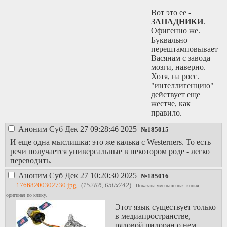
Вот это ее -
ЗАПАДНИКИ
.
Офигенно же.
Буквально
перештамповывает
Васянам с завода
мозги, наверно.
Хотя, на росс.
"интеллигенцию"
действует еще
жестче, как
правило.
Аноним
Суб Дек 27 09:28:46 2025
№
185015
И еще одна мыслишка: это же калька с Westerners. То есть
речи получается универсальные в некотором роде - легко
переводить.
Аноним
Суб Дек 27 10:20:30 2025
№
185016
17668200302730.jpg
(
152Кб, 650x742
)
Показана уменьшенная копия,
оригинал по клику.
Этот язык существует только
в медиапространстве,
рядовой пидоран о нем