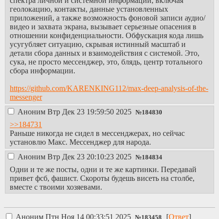
спектра личной и системной информации, включая
Cytube с сосача
геолокацию, контакты, данные установленных
практически все.
приложений, а также возможность фоновой записи аудио/
унылая
видео и захвата экрана, вызывает серьезные опасения в
нормисность ради
отношении конфиденциальности. Обфускация кода лишь
SJW
усугубляет ситуацию, скрывая истинный масштаб и
https://legacy.arisuchan.j
детали сбора данных и взаимодействия с системой. Это,
сюда пердели
сука, не просто мессенджер, это, блядь, центр тотального
всякие пиздюки лет
сбора информации.
13 обчитавшись
лурок
https://github.com/KARENKING112/max-deep-analysis-of-the-
https://endchan.net/bb
messenger
конфобляди и сбу
доят сосачеров,
Аноним
Втр Дек 23 19:59:50 2025
№
184830
гробящих самих
>>184731
себя там
Раньше никогда не сидел в мессенджерах, но сейчас
https://dva-ch.net/
установлю Макс. Мессенджер для народа.
параша дилдоноса
для пукол и
Аноним
Втр Дек 23 20:10:23 2025
№
184834
политотдаунов с
Одни и те же посты, одни и те же картинки. Передавай
сосачей и инцелов.
привет фсб, фашист. Скороты будешь висеть на столбе,
он сам любит в торе
вместе с твоими хозяевами.
на других парашах
отсираться изредка,
а на свою заходит
разлить мочи на
Аноним
Птн Ноя 14 00:33:51 2025
[
Ответ
]
№
183458