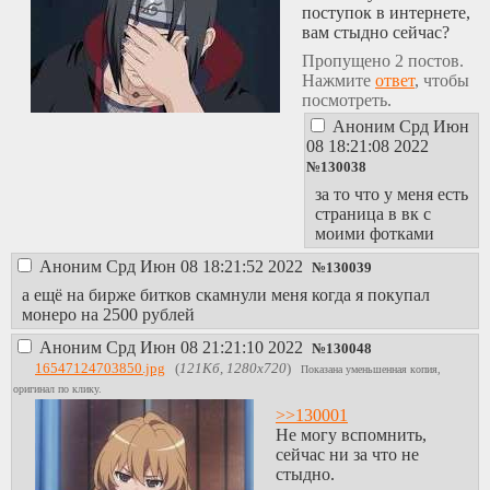
поступок в интернете,
админом
вам стыдно сейчас?
андрюшкой.
http://nullnyanvapwq3
Пропущено 2 постов.
параша для
Нажмите
ответ
, чтобы
изучения JS, куда
посмотреть.
постит конфа
Аноним
Срд Июн
порков и редко кто-
08 18:21:08 2022
то из хабро-упырей
№
130038
и маминых траллей.
за то что у меня есть
по шуточкам
страница в вк с
плоско-задротским
моими фотками
видно их вонючий
нестираный свитер.
Аноним
Срд Июн 08 18:21:52 2022
№
130039
http://kolchh5ok22n7km
мертвый клон
а ещё на бирже битков скамнули меня когда я покупал
колчка захваченный
монеро на 2500 рублей
сосачерами нового
Аноним
Срд Июн 08 21:21:10 2022
№
130048
разлива, лижущих
16547124703850.jpg
(
121Кб, 1280x720
)
Показана уменьшенная копия,
хуйки у
оригинал по клику.
конфоблядей для
СВЯЗЕЙ.
>>130001
https://9ch.site/
Не могу вспомнить,
хохлы по-моему? не
сейчас ни за что не
был там, если там
стыдно.