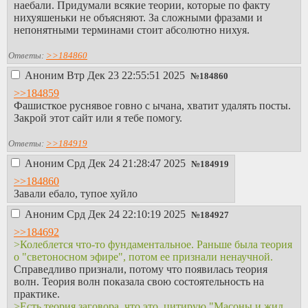
наебали. Придумали всякие теории, которые по факту
нихуяшеньки не объясняют. За сложными фразами и
непонятными терминами стоит абсолютно нихуя.
Ответы:
>>184860
Аноним
Втр Дек 23 22:55:51 2025
№
184860
>>184859
Фашисткое руснявое говно с ычана, хватит удалять посты.
Закрой этот сайт или я тебе помогу.
Ответы:
>>184919
Аноним
Срд Дек 24 21:28:47 2025
№
184919
>>184860
Завали ебало, тупое хуйло
Аноним
Срд Дек 24 22:10:19 2025
№
184927
>>184692
>Колеблется что-то фундаментальное. Раньше была теория
о "светоносном эфире", потом ее признали ненаучной.
Справедливо признали, потому что появилась теория
волн. Теория волн показала свою состоятельность на
практике.
>Есть теория заговора, что это, цитирую "Масоны и жид