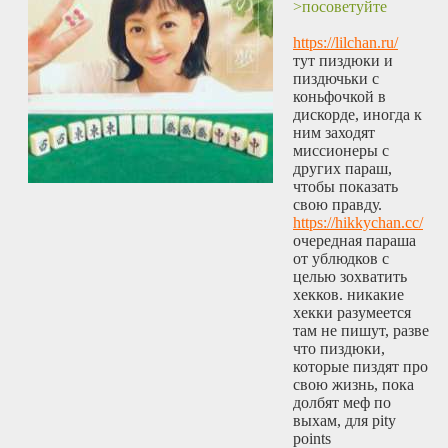
>посоветуйте
https://lilchan.ru/
тут пиздюки и
пиздючьки с
коньфочкой в
дискорде, иногда к
ним заходят
миссионеры с
других параш,
чтобы показать
свою правду.
https://hikkychan.cc/
очередная параша
от ублюдков с
целью зохватить
хекков. никакие
хекки разумеется
там не пишут, разве
что пиздюки,
которые пиздят про
свою жизнь, пока
долбят меф по
выхам, для pity
points