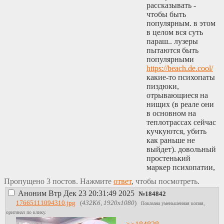
рассказывать -
чтобы быть
популярным. в этом
в целом вся суть
параш.. лузеры
пытаются быть
популярными
https://beach.de.cool/
какие-то психопаты
пиздюки,
отрывающиеся на
нищих (в реале они
в основном на
теплотрассах сейчас
кучкуются, убить
как раньше не
выйдет). довольный
простенький
маркер психопатии,
больше пары
Пропущено 3 постов. Нажмите
ответ
, чтобы посмотреть.
постов читать не
Аноним
Втр Дек 23 20:31:49 2025
пришлось - с
№
184842
такими быстро всё
17665111094310.jpg
(
432Кб, 1920x1080
)
Показана уменьшенная копия,
ясно
оригинал по клику.
http://ochkocuka75kjd