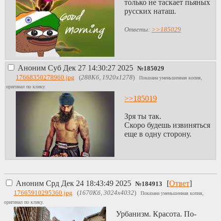
только не таскает пьяных
русских наташ.
Ответы:
>>185029
Аноним
Суб Дек 27 14:30:27 2025
№
185029
17668350278960.jpg
(
288Кб, 1920x1278
)
Показана уменьшенная копия,
оригинал по клику.
>>185019
Зря ты так.
Скоро будешь извиняться
еще в одну сторону.
Аноним
Срд Дек 24 18:43:49 2025
[
Ответ
]
№
184913
17665910295360.jpg
(
1670Кб, 3024x4032
)
Показана уменьшенная копия,
оригинал по клику.
Урбанизм. Красота. По-