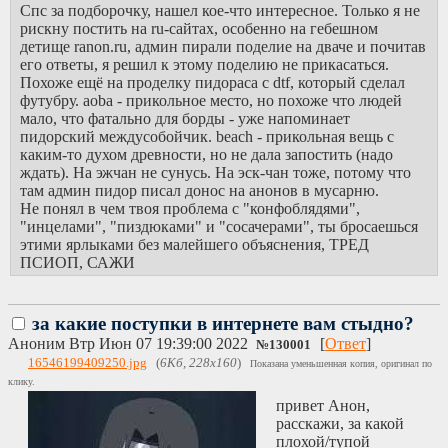
Спс за подборочку, нашел кое-что интересное. Только я не
беснуются
рискну постить на ru-сайтах, особенно на гебешном
сосачеры, которым
детище ranon.ru, админ пирали поделие на дваче и почитав
не дали крупную
его ответы, я решил к этому поделию не прикасаться.
мочерку на сосаче.
Похоже ещё на проделку пидораса с dtf, который сделал
рерайтеры,
футубру. aoba - прикольное место, но похоже что людей
копирайтеры, и все
мало, что фатально для борды - уже напоминает
те, кто пытаются
пидорский междусобойчик. beach - прикольная вещь с
что-то извлечь из
каким-то духом древности, но не дала запостить (надо
сосача в обидку за
ждать). На эжчан не сунусь. На эск-чан тоже, потому что
невыдачу модерки
там админ пидор писал донос на анонов в мусарню.
https://escapechain.ru/
Не понял в чем твоя проблема с "конфоблядями",
тоже самое что
"инцелами", "пиздюками" и "сосачерами", ты бросаешься
ежчан, но побольше
этими ярлыками без малейшего объяснения, ТРЕД
охват пиздюков и
ПСИОП, САЖИ
психов. сидят
делают всякую
хуйню, пытаются
выехать на сосаче
за какие поступки в интернете вам стыдно?
точно так же
Аноним
Втр Июн 07 19:39:00 2022
[
Ответ
]
№
130001
http://7jdf5v63lmgtx2c
16546199409250.jpg
(
6Кб, 228x160
)
Показана уменьшенная копия, оригинал по
закрывшийся
клику.
мочевой мертвый
привет Анон,
клон протомочана
расскажи, за какой
от конфоблядей
плохой/тупой
типа свиньи с