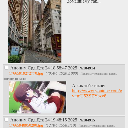
домашнему так...
Аноним
Срд Дек 24 18:58:47 2025
№
184914
17665919272770.jpg
(
405Кб, 1920x1080
)
Показана уменьшенная копия,
оригинал по клику.
А как тебе такое:
https://www.youtube.com/wat
v=mU5ZSEYpzv8
Аноним
Срд Дек 24 19:48:15 2025
№
184915
17665948950290.jpg
(
127Кб, 1558x719
)
Показана уменьшенная копия,