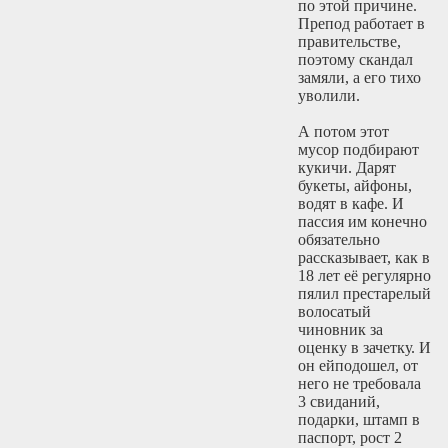
по этой причине.
Препод работает в
правительстве,
поэтому скандал
замяли, а его тихо
уволили.
А потом этот
мусор подбирают
кукичи. Дарят
букеты, айфоны,
водят в кафе. И
пассия им конечно
обязательно
рассказывает, как в
18 лет её регулярно
пялил престарелый
волосатый
чиновник за
оценку в зачетку. И
он ейподошел, от
него не требовала
3 свиданий,
подарки, штамп в
паспорт, рост 2