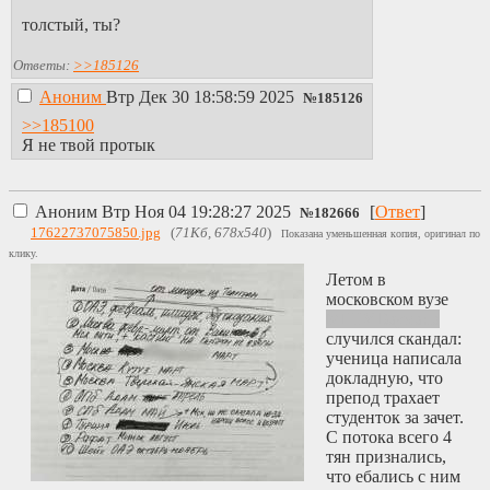
толстый, ты?
Ответы:
>>185126
Аноним
Втр Дек 30 18:58:59 2025
№
185126
>>185100
Я не твой протык
Аноним
Втр Ноя 04 19:28:27 2025
[
Ответ
]
№
182666
17622737075850.jpg
(
71Кб, 678x540
)
Показана уменьшенная копия, оригинал по
клику.
Летом в
московском вузе
МГТУ Баумана
случился скандал:
ученица написала
докладную, что
препод трахает
студенток за зачет.
С потока всего 4
тян признались,
что ебались с ним