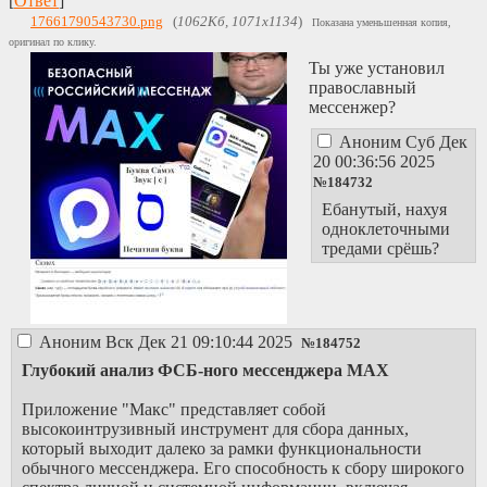
[
Ответ
]
параша одной
пизды с чухача,
17661790543730.png
(
1062Кб, 1071x1134
)
Показана уменьшенная копия,
вытравившей всех
оригинал по клику.
посетителей из-за
Ты уже установил
личных проебов, о
православный
ней написано
мессенжер?
достаточно, в
представлении не
Аноним
Суб Дек
нуждается
20 00:36:56 2025
https://2channel.moe/
№
184732
один из клонов
Ебанутый, нахуя
сосача, админ
одноклеточными
додик, пытается
тредами срёшь?
объять необъятное
но слишком поздно.
я его видел и в
ретрошаре, и во
всяких комьюнити
Аноним
Вск Дек 21 09:10:44 2025
№
184752
очкастых - полный
Глубокий анализ ФСБ-ного мессенджера MAX
еблан.
https://kohlchan.net/ru
Приложение "Макс" представляет собой
инцельная параша с
высокоинтрузивный инструмент для сбора данных,
сбушниками
который выходит далеко за рамки функциональности
http://neochan7n7xp2v
обычного мессенджера. Его способность к сбору широкого
конфобляди с