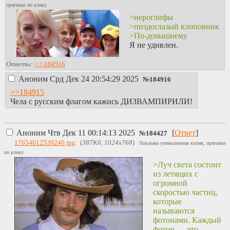
оригинал по клику.
>иероглифы
>пиздоглазый клоповник
>По-домашнему
Я не удивлен.
Ответы:
>>184916
Аноним
Срд Дек 24 20:54:29 2025
№
184916
>>184915
Чела с русским флагом кажись ДИЗВАМПИРИЛИ!
Аноним
Чтв Дек 11 00:14:13 2025
[
Ответ
]
№
184427
17654012539240.jpg
(
387Кб, 1024x768
)
Показана уменьшенная копия, оригинал
по клику.
>Луч света состоит
из летящих с
огромной
скоростью частиц,
которые
называются
фотонами. Каждый
фотон — это