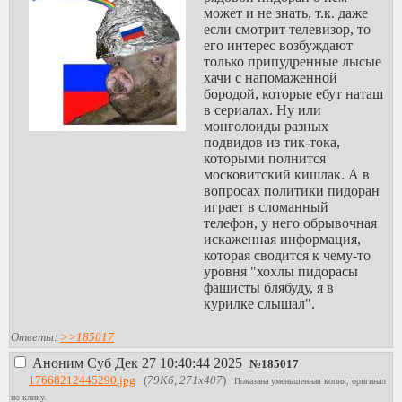
может и не знать, т.к. даже
если смотрит телевизор, то
его интерес возбуждают
только припудренные лысые
хачи с напомаженной
бородой, которые ебут наташ
в сериалах. Ну или
монголоиды разных
подвидов из тик-тока,
которыми полнится
московитский кишлак. А в
вопросах политики пидоран
играет в сломанный
телефон, у него обрывочная
искаженная информация,
которая сводится к чему-то
уровня "хохлы пидорасы
фашисты блябуду, я в
курилке слышал".
Ответы:
>>185017
Аноним
Суб Дек 27 10:40:44 2025
№
185017
17668212445290.jpg
(
79Кб, 271x407
)
Показана уменьшенная копия, оригинал
по клику.