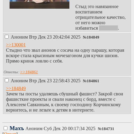
никого нет значит
боятся ТЦК.
Стыд это навязанное
http://kislitsa.i2p/
воспитанием
позорное месиво
отрицательное качество,
хабродаунов и
от него можно
поздних
избавиться
наверное
.
конфоблядей, куда
Аноним
Втр Дек 23 20:42:04 2025
№
184849
заходили
просраться
>>130001
чухачеры и прочие
Стыдно что звал анонов с сосача на одну парашу, которая
психи. давно уже
вскоре стала крысиным мочезагоном для кучки шизов.
полумертвая, сидят
Прямо кринж ловлю с себя.
одни конфобляди и
совсем дауны,
Ответы:
>>184861
пукают что-то на
Аноним
Втр Дек 23 22:58:43 2025
тему сетей и JS, им
№
184861
не хватает
>>184849
интеллекта
Зачем ты посты удаляешь сбушный фашист? Закрой свои
https://8chan.moe/
фашисткие проекты и свали наконец с борд, вместе с
кал для мексов,
Алексеем Савкиным, к своему господину Корчинскому
куда перекатили
вернитесь, и не лезьте к детям в интернете.
хуйню для
сосачеров какие-то
ебанаты.
Махъ
Аноним
Суб Дек 20 00:17:34 2025
https://8kun.top/cafecha
№
184731