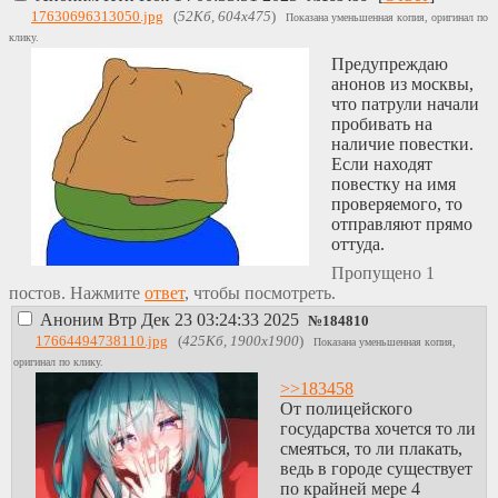
омежек.
17630696313050.jpg
(
52Кб, 604x475
)
Показана уменьшенная копия, оригинал по
https://art.4otaku.org/
клику.
не помню была ли
Предупреждаю
на 4otaku борда, я
анонов из москвы,
когда-то плотно
что патрули начали
занюхивал хуйню с
пробивать на
таких сайтов, пока
наличие повестки.
не выучил чуть-
Если находят
чуть чмопонского
повестку на имя
побольше, после
проверяемого, то
чего вся аниме
отправляют прямо
хуйня айтишная
оттуда.
оказалась не нужна,
появился доступ к
Пропущено 1
чтению тру-
постов. Нажмите
ответ
, чтобы посмотреть.
чмопонцев. даже
Аноним
Втр Дек 23 03:24:33 2025
№
184810
/jp/ на 4чане это
17664494738110.jpg
(
425Кб, 1900x1900
)
Показана уменьшенная копия,
полная срань где
оригинал по клику.
конфобляди
засирают мозги
>>183458
своими выебонами
От полицейского
дебилам пока сами
государства хочется то ли
ебут какую-то
смеяться, то ли плакать,
скользоту очкастую
ведь в городе существует
(на лейнчане и
по крайней мере 4