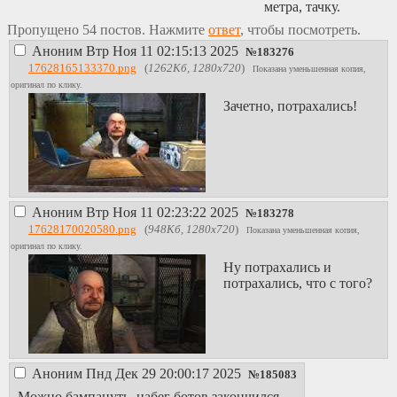
метра, тачку.
Пропущено 54 постов. Нажмите
ответ
, чтобы посмотреть.
Аноним
Втр Ноя 11 02:15:13 2025
№
183276
17628165133370.png
(
1262Кб, 1280x720
)
Показана уменьшенная копия,
оригинал по клику.
Зачетно, потрахались!
Аноним
Втр Ноя 11 02:23:22 2025
№
183278
17628170020580.png
(
948Кб, 1280x720
)
Показана уменьшенная копия,
оригинал по клику.
Ну потрахались и
потрахались, что с того?
Аноним
Пнд Дек 29 20:00:17 2025
№
185083
Можно бампануть, набег ботов закончился