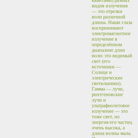
квантами) разных
видов излучения
— это отрезки
волн различной
длины. Наши глаза
воспринимают
электромагнитное
излучение в
определённом
диапазоне длин
волн: это видимый
свет (его
источники —
Солнце и
электрические
светильники).
Гамма — лучи,
рентгеновские
лучи и
ультрафиолетовое
излучение — это
тоже свет, но
энергия его частиц
очень высока, а
длина волны мала.