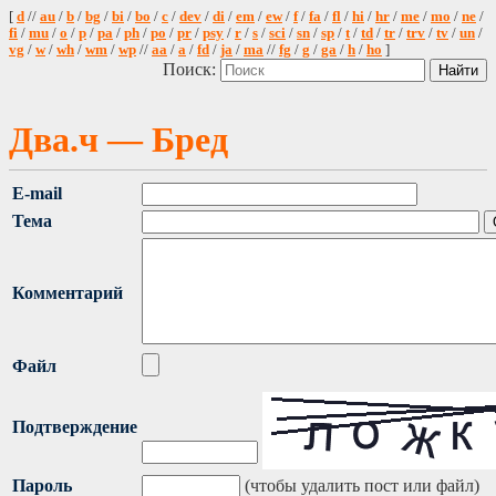
[
d
//
au
/
b
/
bg
/
bi
/
bo
/
c
/
dev
/
di
/
em
/
ew
/
f
/
fa
/
fl
/
hi
/
hr
/
me
/
mo
/
ne
/
fi
/
mu
/
o
/
p
/
pa
/
ph
/
po
/
pr
/
psy
/
r
/
s
/
sci
/
sn
/
sp
/
t
/
td
/
tr
/
trv
/
tv
/
un
/
vg
/
w
/
wh
/
wm
/
wp
//
aa
/
a
/
fd
/
ja
/
ma
//
fg
/
g
/
ga
/
h
/
ho
]
Поиск:
Два.ч — Бред
E-mail
Тема
Комментарий
Файл
Подтверждение
Пароль
(чтобы удалить пост или файл)