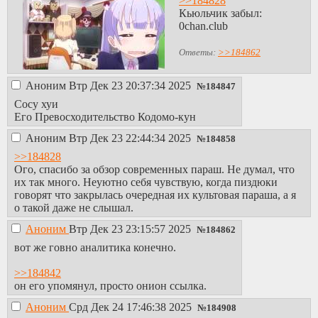
>>184828
параша айтишного
Кьюльчик забыл:
пиздюка на подсосе
0chan.club
у конфоблядей, на
которой срут хохлы
Ответы:
>>184862
и PC/SJW порки.
http://ht6lluzqxi3zryl
Аноним
Втр Дек 23 20:37:34 2025
мертвая параша от
№
184847
пиздюка, на
Сосу хуи
которой срет 1.5
Его Превосходительство Кодомо-кун
шизофреника
цпшечкой с целью
Аноним
Втр Дек 23 22:44:34 2025
№
184858
моей "травли")))
>>184828
все картинки
Ого, спасибо за обзор современных параш. Не думал, что
протухшие или с
их так много. Неуютно себя чувствую, когда пиздюки
рекламой телеграм
говорят что закрылась очередная их культовая параша, а я
хуйни, скорее всего
о такой даже не слышал.
для рофла так
сделано, ибо
Аноним
Втр Дек 23 23:15:57 2025
№
184862
свободно валяются
вот же говно аналитика конечно.
терабайты обычных
http://ritsuchbxdjeuh
>>184842
скоро закрывается.
он его упомянул, просто онион ссылка.
https://ejchan.site/
у меня давно не
Аноним
Срд Дек 24 17:46:38 2025
№
184908
работает, а так там