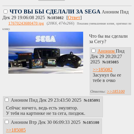
ЧТО ВЫ БЫ СДЕЛАЛИ ЗА SEGA
Аноним
Пнд
Дек 29 19:06:08 2025
[
Ответ
]
№
185082
17670243680470.jpg
(
20Кб, 474x266
)
Показана уменьшенная копия, оригинал по
клику.
Что бы вы сделали
за Сегу?
Аноним
Пнд
Дек 29 20:20:27
2025
№
185085
>>185082
Засунул бы ее
тебе в очко
Ответы:
>>185100
Аноним
Пнд Дек 29 23:43:50 2025
№
185091
Сейчас ничего, ведь есть эмулятор.
У тебя на картинке не та сега, пиздюк.
Аноним
Втр Дек 30 06:09:33 2025
№
185100
>>185085