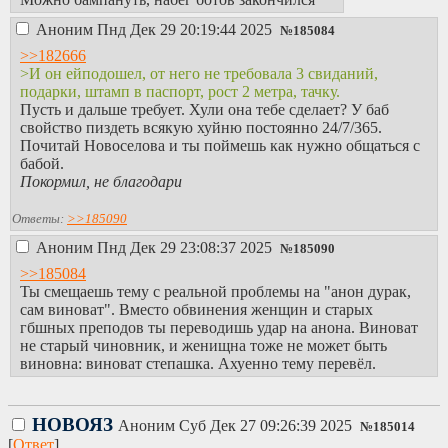
Аноним
Пнд Дек 29 20:19:44 2025
№
185084
>>182666
>И он ейподошел, от него не требовала 3 свиданий,
подарки, штамп в паспорт, рост 2 метра, тачку.
Пусть и дальше требует. Хули она тебе сделает? У баб
свойство пиздеть всякую хуйню постоянно 24/7/365.
Почитай Новоселова и ты поймешь как нужно общаться с
бабой.
Покормил, не благодари
Ответы:
>>185090
Аноним
Пнд Дек 29 23:08:37 2025
№
185090
>>185084
Ты смещаешь тему с реальной проблемы на "анон дурак,
сам виноват". Вместо обвинения женщин и старых
гбшных преподов ты переводишь удар на анона. Виноват
не старый чиновник, и женищна тоже не может быть
виновна: виноват степашка. Ахуенно тему перевёл.
НОВОЯЗ
Аноним
Суб Дек 27 09:26:39 2025
№
185014
[
Ответ
]