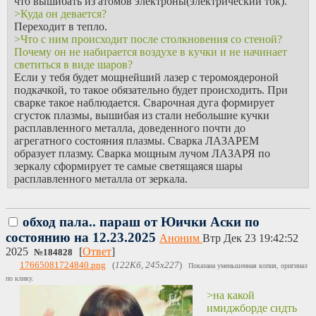
что вышибать из атомов электроны(электрический ток).
>Куда он девается?
Переходит в тепло.
>Что с ним происходит после столкновения со стеной?
Почему он не набирается воздухе в кучки и не начинает
светиться в виде шаров?
Если у тебя будет мощнейший лазер с теромоядероной
подкачкой, то такое обязательно будет происходить. При
сварке такое наблюдается. Сварочная дуга формирует
сгусток плазмы, вышибая из стали небольшие кучки
расплавленного металла, доведенного почти до
агрегатного состояния плазмы. Сварка ЛАЗАРЕМ
образует плазму. Сварка мощным лучом ЛАЗАРЯ по
зеркалу сформирует те самые светящаяся шары
расплавленного металла от зеркала.
обход пала.. параш от Юички Аски по
состоянию на 12.23.2025
Аноним
Втр Дек 23 19:42:52
2025
[
Ответ
]
№
184828
17665081724840.png
(
122Кб, 245x227
)
Показана уменьшенная копия, оригинал
по клику.
>на какой
имиджборде сидть