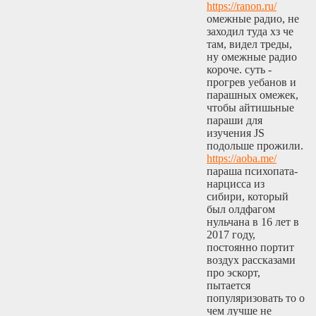
https://ranon.ru/
омежные радио, не
заходил туда хз че
там, видел треды,
ну омежные радио
короче. суть -
прогрев уебанов и
парашных омежек,
чтобы айтишьные
параши для
изучения JS
подольше прожили.
https://aoba.me/
параша психопата-
нарцисса из
сибири, который
был олдфагом
нульчана в 16 лет в
2017 году,
постоянно портит
воздух рассказами
про эскорт,
пытается
популяризовать то о
чем лучше не