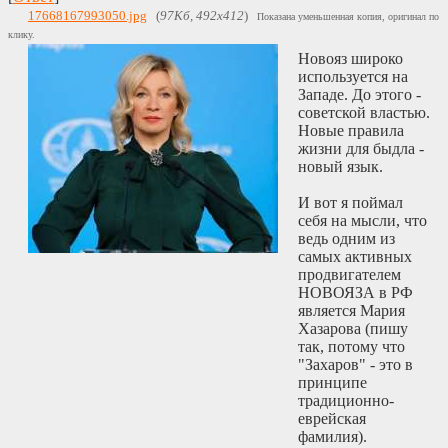
17668167993050.jpg
(
97Кб, 492x412
)
Показана уменьшенная копия, оригинал по
клику.
Новояз широко
используется на
Западе. До этого -
советской властью.
Новые правила
жизни для быдла -
новый язык.
И вот я поймал
себя на мысли, что
ведь одним из
самых активных
продвигателем
НОВОЯЗА в РФ
является Мария
Хазарова (пишу
так, потому что
"Захаров" - это в
принципе
традиционно-
еврейская
фамилия).