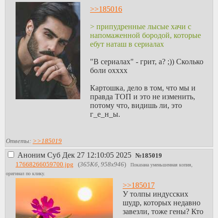
>>185016
> припудренные лысые хачи с
напомаженной бородой, которые
ебут наташ в сериалах
"В сериалах" - грит, а? ;)) Сколько
боли охххх
Картошка, дело в том, что мы и
правда ТОП и это не изменить,
потому что, видишь ли, это
г_е_н_ы.
Ответы:
>>185019
Аноним
Суб Дек 27 12:10:05 2025
№
185019
17668266059700.jpg
(
365Кб, 958x946
)
Показана уменьшенная копия,
оригинал по клику.
>>185017
У толпы индусских
шудр, которых недавно
завезли, тоже гены? Кто