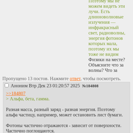
Поэтому мы не
можем видеть эти
лучи. Есть
длинноволновые
излучения —
инфракрасный
свет, радиоволны,
энергия фотонов
которых мала,
поэтому их мы
тоже не видим
Физики на месте?
Объясните что за
волны? Что за
энергия? Из чего
Пропущено 13 постов. Нажмите
ответ
, чтобы посмотреть.
БЛЯДЬ СОСТОИТ
Аноним
Втр Дек 23 01:20:57 2025
СВЕТ? ИЗ
№
184808
КАКОЙ НАХУЙ
>>184807
ТАКОЙ
> Альфа, бета, гамма.
ЭНЕРГИИ-
ВОЛНЫ? Жиды
Разная масса, разный заряд - разная энергия. Поэтому
вконец уже
альфа частицу, например, может остановить лист бумаги.
запизделись мне
кажется.
Фотоны частично отражаются - зависит от поверхности.
Частично поглощаются.