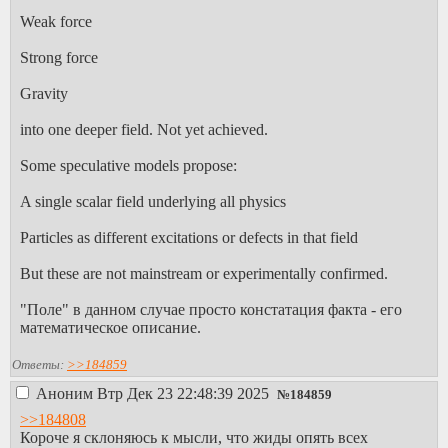
Weak force
Strong force
Gravity
into one deeper field. Not yet achieved.
Some speculative models propose:
A single scalar field underlying all physics
Particles as different excitations or defects in that field
But these are not mainstream or experimentally confirmed.
"Поле" в данном случае просто констатация факта - его
математическое описание.
Ответы:
>>184859
Аноним
Втр Дек 23 22:48:39 2025
№
184859
>>184808
Короче я склоняюсь к мысли, что жиды опять всех