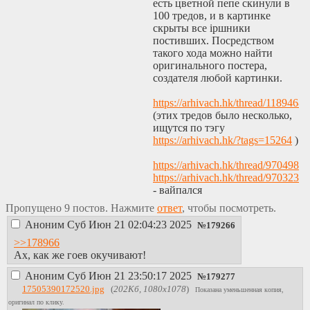
есть цветной пепе скинули в
100 тредов, и в картинке
скрыты все ipшники
постивших. Посредством
такого хода можно найти
оригинального постера,
создателя любой картинки.
https://arhivach.hk/thread/1189468/
(этих тредов было несколько,
ищутся по тэгу
https://arhivach.hk/?tags=15264
)
https://arhivach.hk/thread/970498/
https://arhivach.hk/thread/970323/
- вайпался
Пропущено 9 постов. Нажмите
ответ
, чтобы посмотреть.
Аноним
Суб Июн 21 02:04:23 2025
№
179266
>>178966
Ах, как же гоев окучивают!
Аноним
Суб Июн 21 23:50:17 2025
№
179277
17505390172520.jpg
(
202Кб, 1080x1078
)
Показана уменьшенная копия,
оригинал по клику.