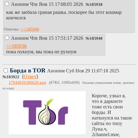
Аноним
Чтв Янв 15 17:08:05 2026
№
185938
как же заебала сраная рашка. поскорее бы этот кошмар
кончился
Ответы:
>>185940
Аноним
Чтв Янв 15 17:51:17 2026
№
185940
>>185938
пока пукнум, мы пока не рухнум
Борда в TOR
Аноним
Суб Ноя 29 11:07:18 2025
[
Ответ
]
№
183922
17644036386620.png
(
87Кб, 1080x608
)
Показана уменьшенная копия, оригинал
по клику.
Короче, узнал я,
что в даркнете
тоже есть свои
борды. И
наткнулся на такие
сайты по типу
Луна.ч,
2channel.moe,