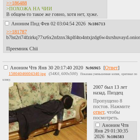
>>186488
>ПОХОЖА НА ЧИИ
В общем-то такое же говно, хотя нет, хуже.
Аноним
Пнд Фев 02 03:04:54 2026
№
186713
>>181787
b7lst2ri74fzirkq77xr6x2nfznx3kplf4to4ntxjzdg6w4xrshuvayd.onion
Преемник Chii
Аноним
Чтв Янв 30 20:17:40 2020
[
Ответ
]
№
96965
15804046604340.jpg
(
54Кб, 600x500
)
Показана уменьшенная копия, оригинал по
клику.
2007 был 13 лет
назад. Пиздец
Пропущено 8
постов. Нажмите
ответ
, чтобы
посмотреть.
Аноним
Чтв
Янв 29 01:30:35
2026
№
186583