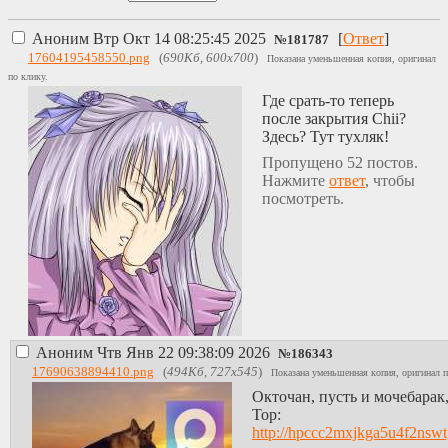
Аноним
Втр Окт 14 08:25:45 2025
[
Ответ
]
№
181787
17604195458550.png
(
690Кб, 600x700
)
Показана уменьшенная копия, оригинал
по клику.
Где срать-то теперь
после закрытия Chii?
Здесь? Тут тухляк!
Пропущено 52 постов.
Нажмите
ответ
, чтобы
посмотреть.
Аноним
Чтв Янв 22 09:38:09 2026
№
186343
17690638894410.png
(
494Кб, 727x545
)
Показана уменьшенная копия, оригинал п
Окточан, пусть и мочебарак,
Тор:
http://hpccc2mxjkga5u4f2nsw