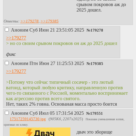
срывом покровов аж до
2025 дошел.
Ответы:
>>179278
,
>>179385
Аноним
Суб Июн 21 23:51:05 2025
№
179278
>>179277
> но со своим срывом покровов он аж до 2025 дошел
фикс
Аноним
Птн Июн 27 11:25:53 2025
№
179385
>>179277
>Потому что сейчас типичный сосачер - это лютый
ватоид, который любую критику, направленную против
чего-то связанного с Россией, моментально воспринимает
как агрессию против всего святого.
Нет, таких 2% говна. Основаная масса просто боится
Аноним
Суб Июл 05 17:31:54 2025
№
179551
17517259145730.jpg
(
905Кб, 2207x2025
)
Показана уменьшенная копия,
оригинал по клику.
двач это зборище