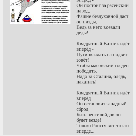
Он постоит за расейский
народ,
Фашне бездуховной даст
он пизды,
Ведь за него воевали
деды!
Квадратный Ватник идёт
вперёд -
Путинка-мать на подвиг
зовёт!
Чтобы масонский госдеп
победить,
Надо за Сталина, блядь,
накатить!
Квадратный Ватник идёт
вперёд -
Он остановит западный
сброд,
Бить рептилойдов он
будет везде!
Только Роисся вот что-то
вперде...