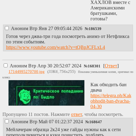
ХАХЛОВ вместе с
Американскими
братушками,
готовы?
Аноним
Втр Янв 27 09:05:44 2026
№
186539
Готов через джва-три года посмотреть анимэ от Нетфликса
по этим событиям.
https://www.youtube.com/watch?v=tQBpJCFLxL4
Аноним
Втр Апр 30 20:52:07 2024
[
Ответ
]
№
168301
17144995270700.jpg
(
33Кб, 756x255
)
Показана уменьшенная копия, оригинал по
клику.
Как обходить бан
двача
https://telegra.ph/Kak-
obhodit-ban-dvacha-
04-30
Пропущено 11 постов. Нажмите
ответ
, чтобы посмотреть.
Аноним
Втр Май 07 01:22:37 2024
№
168647
Мейлачерам образца 2к24 уже гайды нужны как к сети
переподключиться и куки почистить, лолблять