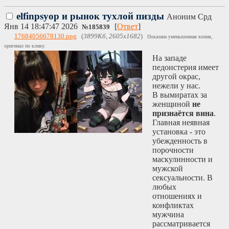
elfinpsyop и рынок тухлой пизды
Аноним
Срд
Янв 14 18:47:47 2026
[
Ответ
]
№
185839
17684056678130.png
(
3899Кб, 2605x1682
)
Показана уменьшенная копия,
оригинал по клику.
На западе
педоистерия имеет
другой окрас,
нежели у нас.
В вымиратах за
женщиной
не
признаётся вина
.
Главная неявная
установка - это
убежденность в
порочности
маскулинности и
мужской
сексуальности. В
любых
отношениях и
конфликтах
мужчина
рассматривается