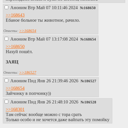
Аноним
Втр Май 07 10:11:46 2024
№
168650
>>168643
Ебаное больное ты животное, рачило.
Ответы:
>>168654
Аноним
Втр Май 07 13:17:08 2024
№
168654
>>168650
Нахуй пошёл.
ЗАЯЦ
Ответы:
>>186527
Аноним
Пнд Янв 26 21:39:46 2026
№
186527
>>168654
Зайчонку в попчонку))
Аноним
Пнд Янв 26 21:48:10 2026
№
186528
>>168301
Там сейчас вообще можно с тора срать
Только особо и не хочется даже вайпать эту помойку