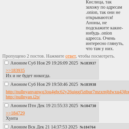
Кислица, так
захожу по адресам
.onion, так они не
открываются!
Аноны, не
подскажите какие-
нибудь .onion
адресса. Очень
интересно глянуть,
что там у них.
Пропущено 2 постов. Нажмите
ответ
, чтобы посмотреть.
Аноним
Суб Ноя 29 19:26:09 2025
№
183937
>>183935
Их и не будет никогда.
Аноним
Суб Ноя 29 19:50:46 2025
№
183938
http://nullnyanvapwq3ou4gbc62y26uiggj5ztbur7mzxrnjhfwxu43jbx
http://nullnyan.i2p/
Аноним
Птн Дек 19 21:55:33 2025
№
184730
>>184729
Хуита
Аноним
Вск Дек 21 14:37:53 2025
№
184764