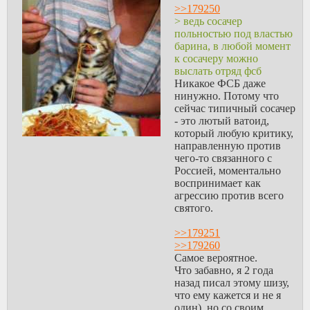
>>179250
> ведь сосачер
польностью под властью
барина, в любой момент
к сосачеру можно
выслать отряд фсб
Никакое ФСБ даже
нинужно. Потому что
сейчас типичный сосачер
- это лютый ватоид,
который любую критику,
направленную против
чего-то связанного с
Россией, моментально
воспринимает как
агрессию против всего
святого.
>>179251
>>179260
Самое вероятное.
Что забавно, я 2 года
назад писал этому шизу,
что ему кажется и не я
один), но со своим