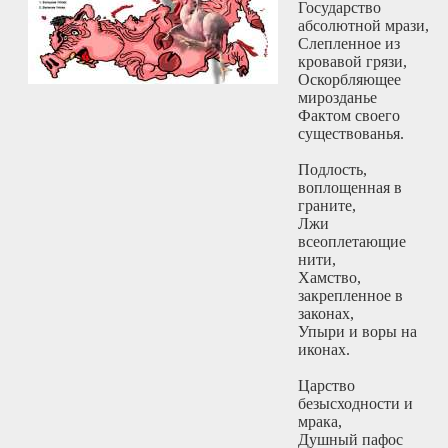
Государство
абсолютной мрази,
Слепленное из
кровавой грязи,
Оскорбляющее
мирозданье
Фактом своего
существованья.
Подлость,
воплощенная в
граните,
Лжи
всеоплетающие
нити,
Хамство,
закрепленное в
законах,
Упыри и воры на
иконах.
Царство
безысходности и
мрака,
Душный пафос