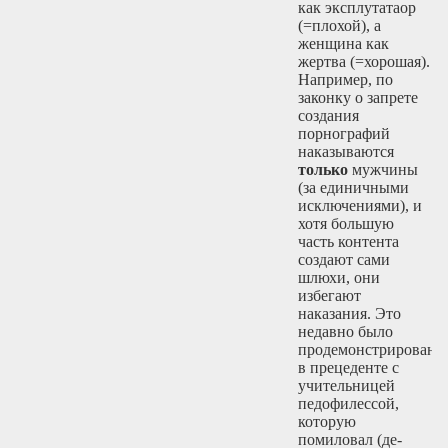
как эксплутатаор
(=плохой), а
женщина как
жертва (=хорошая).
Например, по
законку о запрете
создания
порнографий
наказываются
только
мужчины
(за единичными
исключениями), и
хотя большую
часть контента
создают сами
шлюхи, они
избегают
наказания. Это
недавно было
продемонстрировано
в прецеденте с
учительницей
педофилессой,
которую
помиловал (де-