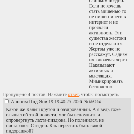
слишком поздно.
Если не хочешь
стать мишенью то
не пиши ничего в
интернет и не
проявляй
активность. Эти
существа жестоки
и не отделаются.
Жертвы уже не
расскажут. Садизм
их ключевая черта.
Наказывают
активных и
мыслящих.
Мимикрировать
бесполезно.
Пропущено 4 постов. Нажмите
ответ
, чтобы посмотреть.
Аноним
Пнд Янв 19 19:40:25 2026
№
186204
Какой же Калыч крутой и базированный. А я ведь тоже
слышал об этой новости, мог бы вспомнить и
опровергнуть лахта-пиздюка. Но поленился, не
постарался. Стыдно. Как перестать быть вялой
пидорашкой?