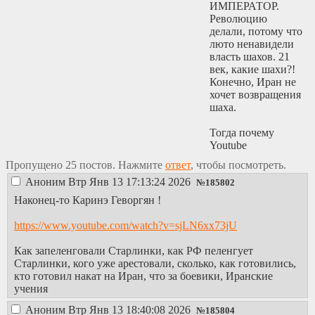
ИМПЕРАТОР.
Революцию
делали, потому что
люто ненавидели
власть шахов. 21
век, какие шахи?!
Конечно, Иран не
хочет возвращения
шаха.
Тогда почему
Youtube
демонстрирует
Пропущено 25 постов. Нажмите
ответ
, чтобы посмотреть.
такую "любовь к
Аноним
Втр Янв 13 17:13:24 2026
шаху"? А зачем
№
185802
росс. "оппозиция"
Наконец-то Каринэ Геворгян !
дерется за право
кто будет в ней
https://www.youtube.com/watch?v=sjLN6xx73jU
главным? Почему
они называют себя
Как запеленговали Старлинки, как РФ пеленгует
"политиками"?
Старлинки, кого уже арестовали, сколько, как готовились,
Какое отношение
кто готовил накат на Иран, что за боевики, Иранские
клоуны в Литве
учения
имеют к политике
Аноним
Втр Янв 13 18:40:08 2026
в России?
№
185804