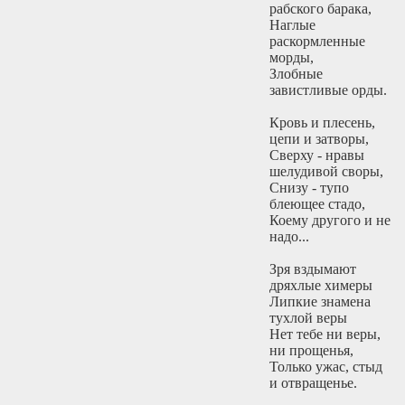
рабского барака,
Наглые
раскормленные
морды,
Злобные
завистливые орды.
Кровь и плесень,
цепи и затворы,
Сверху - нравы
шелудивой своры,
Снизу - тупо
блеющее стадо,
Коему другого и не
надо...
Зря вздымают
дряхлые химеры
Липкие знамена
тухлой веры
Нет тебе ни веры,
ни прощенья,
Только ужас, стыд
и отвращенье.