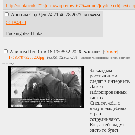
http://ochkocuka75kjdsqxwopbvbwr677t4udud2jdydejxerhjhey6sbp
Аноним
Срд Дек 24 21:46:28 2025
№
184924
>>184920
Fucking dead links
Аноним
Птн Янв 16 19:08:52 2026
[
Ответ
]
№
186007
17685797325920.jpg
(
63Кб, 1280x720
)
Показана уменьшенная копия, оригинал
по клику.
За каждым
россиянином
следят в интернете.
Даже на
заблокированных
сайтах.
Спецслужбы с
виду враждебных
стран
сотрудничают.
Когда тебе дадут
знать то будет