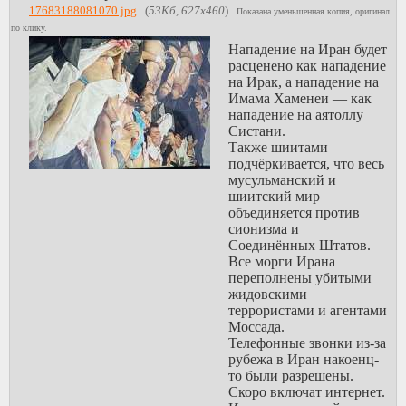
17683188081070.jpg
(
53Кб, 627x460
)
Показана уменьшенная копия, оригинал
Все просто,
по клику.
Youtube
Нападение на Иран будет
демонстрирует
расценено как нападение
любовь народа
на Ирак, а нападение на
Ирана к шаху и
Имама Хаменеи — как
желание его
нападение на аятоллу
возвращения,
Систани.
потому что шах
Также шиитами
является
подчёркивается, что весь
Британской
мусульманский и
марионеткой,
шиитский мир
заручившейся
объединяется против
поддержкой
сионизма и
Британии и
Соединённых Штатов.
ИЗРАИЛЯ - он
Все морги Ирана
очень большой
переполнены убитыми
друг Израиля. Ну
жидовскими
и, конечно же,
террористами и агентами
США. Это
Моссада.
буквально их
Телефонные звонки из-за
выкормленыш.
рубежа в Иран накоенц-
то были разрешены.
На фото "шах"
Скоро включат интернет.
Пехлеви с