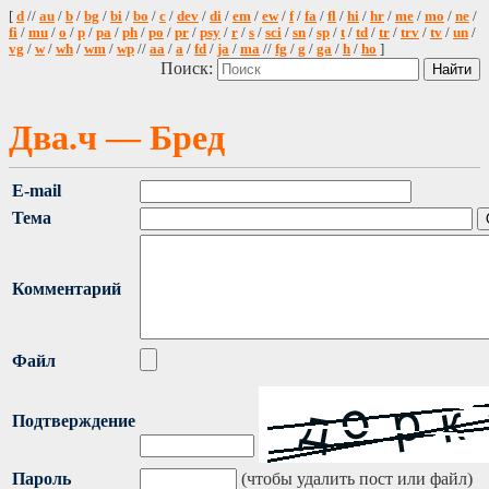
[
d
//
au
/
b
/
bg
/
bi
/
bo
/
c
/
dev
/
di
/
em
/
ew
/
f
/
fa
/
fl
/
hi
/
hr
/
me
/
mo
/
ne
/
fi
/
mu
/
o
/
p
/
pa
/
ph
/
po
/
pr
/
psy
/
r
/
s
/
sci
/
sn
/
sp
/
t
/
td
/
tr
/
trv
/
tv
/
un
/
vg
/
w
/
wh
/
wm
/
wp
//
aa
/
a
/
fd
/
ja
/
ma
//
fg
/
g
/
ga
/
h
/
ho
]
Поиск:
Два.ч — Бред
E-mail
Тема
Комментарий
Файл
Подтверждение
Пароль
(чтобы удалить пост или файл)