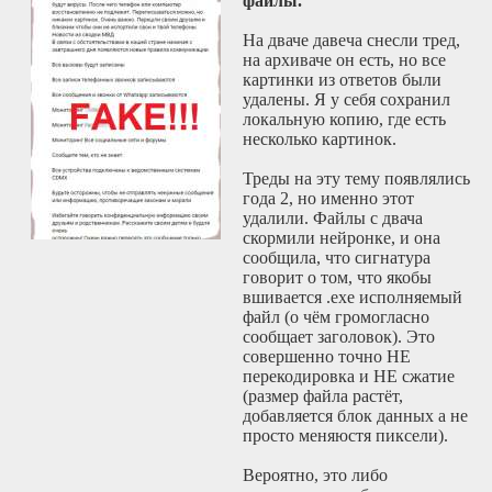
файлы.
преступницей
считается и
На дваче давеча снесли тред,
женщина, которая
на архиваче он есть, но все
демпингует рынок,
картинки из ответов были
предоставляя
удалены. Я у себя сохранил
доступ к телу
локальную копию, где есть
обычному Джону
несколько картинок.
по слишком низкой
стоимости (это
Треды на эту тему появлялись
вопрос именно
года 2, но именно этот
цены, против
удалили. Файлы с двача
олигархов они
скормили нейронке, и она
боятся что-то
сообщила, что сигнатура
сказать - ну они-то
говорит о том, что якобы
люди бохатые,
вшивается .exe исполняемый
знатные, понимать
файл (о чём громогласно
надо, не нашего
сообщает заголовок). Это
ума это дело). На
совершенно точно НЕ
западе мужчина
перекодировка и НЕ сжатие
рассматривается
(размер файла растёт,
как насильник и
добавляется блок данных а не
экспуататор очень
просто меняюстя пиксели).
давно (доходит до
абсурда: если
Вероятно, это либо
мужчина дает тян