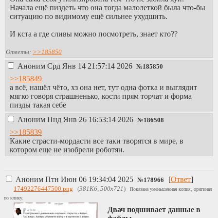
педофилкой и
Начала ещё пиздеть что она тогда малолеткой была что-бы
преступницей, на
ситуацию по видимому ещё сильнее ухудшить.
ютубе можете
найти
И кста а где сливы можно посмотреть, знает кто??
разоблачения
ужасной
Ответы:
>>185850
преступницы. За
Аноним
Срд Янв 14 21:57:14 2026
№
185850
то что тян за
несколько месяцев
>>185849
до заветного
а всё, нашёл чёто, хз она нет, тут одна фотка и выглядит
возраста показала
мягко говоря страшненько, кости прям торчат и форма
тело ровесникам.
пизды такая себе
Это весь состав
Аноним
Пнд Янв 26 16:53:14 2026
преступления. Из-
№
186508
за травли она
>>185839
удалила аккаунты.
Какие страсти-мордасти все таки творятся в мире, в
котором еще не изобрели роботян.
Если в
матриархальной
вымиратии
Аноним
Птн Июн 06 19:34:04 2025
[
Ответ
]
№
178966
преступником
17492276447500.png
(
381Кб, 500x721
)
Показана уменьшенная копия, оригинал
считается только
по клику.
мужчина, то
западной
Двач подшивает данные в
фемотерпилии