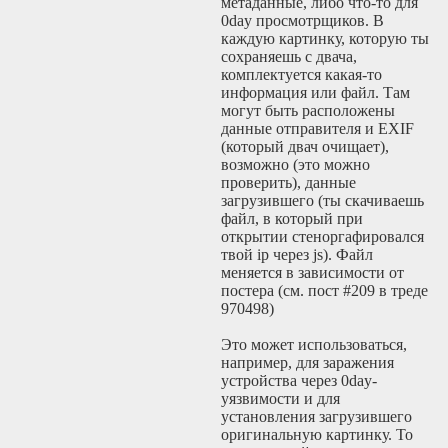
метаданные, либо что-то для
(особенно младше
0day просмотрщиков. В
него) деньги - он
каждую картинку, которую ты
финансовый
сохраняешь с двача,
насильник), до р.
комплектуется какая-то
эта идея дошла
информация или файл. Там
недавно. Дойдёт
могут быть расположены
ли эта тендценция
данные отправителя и EXIF
до собакоебской
(который двач очищает),
матриархатии?
возможно (это можно
Дискасс.
проверить), данные
загрузившего (ты скачиваешь
файл, в который при
открытии стеноргафировался
твой ip через js). Файл
меняется в зависимости от
постера (см. пост #209 в треде
970498)
Это может использоваться,
например, для заражения
устройства через 0day-
уязвимости и для
установления загрузившего
оригинальную картинку. То