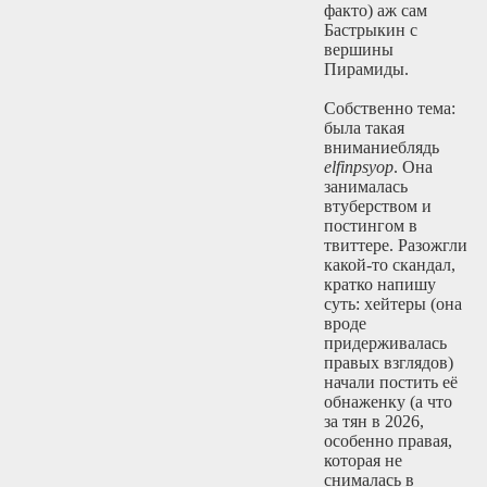
факто) аж сам
Бастрыкин с
вершины
Пирамиды.
Собственно тема:
была такая
вниманиеблядь
elfinpsyop
. Она
занималась
втуберством и
постингом в
твиттере. Разожгли
какой-то скандал,
кратко напишу
суть: хейтеры (она
вроде
придерживалась
правых взглядов)
начали постить её
обнаженку (а что
за тян в 2026,
особенно правая,
которая не
снималась в