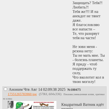
Защищать? Тебя?!
Любить?!
Тебя же?!! И на
анекдот не тянет
даже.
Я благословляю
все напасти –
Те, что разорвут
тебя на части!
Не зови меня -
резона нету:
Ты не мать мне. Ты
- болезнь планеты.
Я приду - чтоб
поддержать ту
силу,
Что вколотит кол в
твою могилу!
Аноним
Чтв Авг 14 02:09:38 2025
№
180475
17551265783960.jpg
(
57Кб, 604x336
)
Показана уменьшенная копия, оригинал
по клику.
Квадратный Ватник идёт
вперёд -