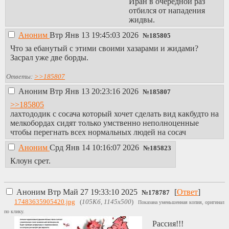
Иран в очередной раз
массовым
отбился от нападения
убийцей,
жидвы.
развязавшим
геноцид в Газе,
Аноним
Втр Янв 13 19:45:03 2026
№
185805
вывшим офицером
Что за ебанутый с этими своими хазарами и жидами?
ЦРУ, жившем
Засрал уже две борды.
долгое время в
США - Нетаньяху.
Ответы:
>>185807
Аноним
Втр Янв 13 20:23:16 2026
№
185807
>>185805
лахтододик с сосача который хочет сделать вид какбудто на
мелкобордах сидят только умственно неполноценные
чтобы перегнать всех нормальных людей на сосач
Аноним
Срд Янв 14 10:16:07 2026
№
185823
Клоун срет.
Аноним
Втр Май 27 19:33:10 2025
[
Ответ
]
№
178787
17483635905420.jpg
(
105Кб, 1145x500
)
Показана уменьшенная копия, оригинал
по клику.
Рассия!!!