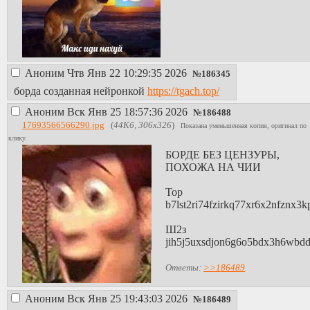
Аноним
Чтв Янв 22 10:29:35 2026
№
186345
борда созданная нейронкой
https://tgach.top/
Аноним
Вск Янв 25 18:57:36 2026
№
186488
17693566566290.jpg
(
44Кб, 306x326
)
Показана уменьшенная копия, оригинал по
клику.
БОРДЕ БЕЗ ЦЕНЗУРЫ,
ПОХОЖА НА ЧИИ
Тор
b7lst2ri74fzirkq77xr6x2nfznx3k
Ш2з
jih5j5uxsdjon6g6o5bdx3h6wbdd
Ответы:
>>186489
Аноним
Вск Янв 25 19:43:03 2026
№
186489